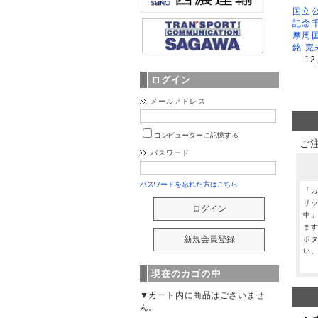
国立公
記念
摩周
銘 完
12
ログイン
メールアドレス
コンピューターに記憶する
ご
パスワード
パスワードを忘れた方はこちら
「
リ
中
ま
ボ
い
現在のカゴの中
▼カート内に商品はございませ
ん。