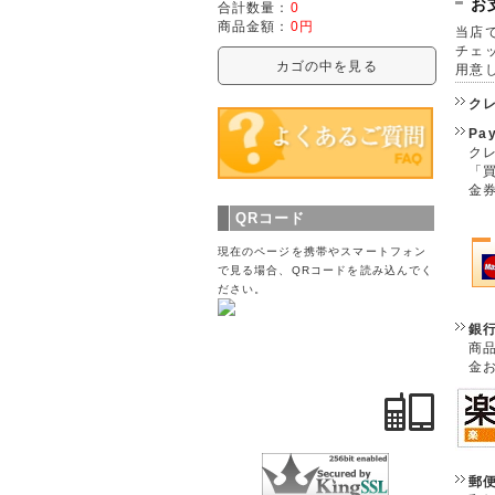
お
合計数量：
0
商品金額：
0円
当店で
チェ
カゴの中を見る
用意
ク
Pa
クレ
「
金
QRコード
現在のページを携帯やスマートフォン
で見る場合、QRコードを読み込んでく
ださい。
銀
商
金
郵