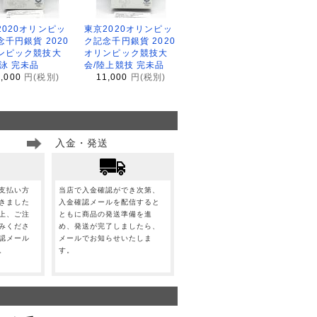
2020オリンピッ
東京2020オリンピッ
念千円銀貨 2020
ク記念千円銀貨 2020
ンピック競技大
オリンピック競技大
水泳 完未品
会/陸上競技 完未品
1,000
円(税別)
11,000
円(税別)
入金・発送
支払い方
当店で入金確認ができ次第、
きました
入金確認メールを配信すると
上、ご注
ともに商品の発送準備を進
みくださ
め、発送が完了しましたら、
認メール
メールでお知らせいたしま
。
す。