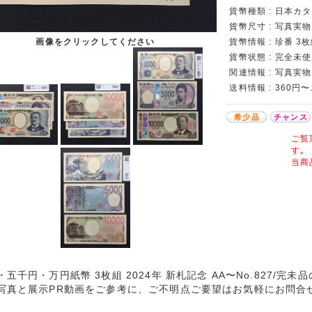
貨幣種類 : 日本カタロ
貨幣尺寸 : 写真実
画像をクリックしてください
貨幣情報 : 珍番 3枚
貨幣状態 : 完全未
関連情報 : 写真実物
送料情報 : 360円
希少品
チャンス
ご覧
す｡
当商
・五千円・万円紙幣 3枚組 2024年 新札記念 AA〜No.827/完未
写真と展示PR動画をご参考に、ご不明点ご要望はお気軽にお問合