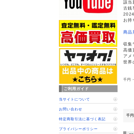
該当
古銭
20
お持
商品
収集
高価
アメ
世界
千円・
ご利用ガイド
当サイトについて
お問い合わせ
千円
特定商取引法に基づく表記
プライバシーポリシー