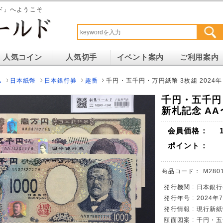
ド」へようこそ
人気コイン
人気切手
イベント案内
ご利用案内
ム
日本紙幣
日本銀行券
趣番
千円・五千円・万円紙幣 3枚組 2024年 
千円・五千円・
新札記念 AA〜
会員価格：
ポイント：
商品コード：
M280
発行機関 : 日本銀行
発行年号 : 2024
発行情報 : 現行新
額面図案 : 千円・