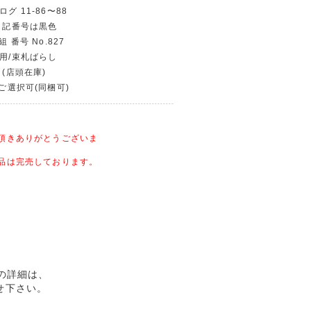
グ 11-86〜88
物 記番号は黒色
組 番号 No.827
使用/束札ばらし
 (店頭在庫)
〜ご選択可(同梱可)
頂きありがとうございま
品は完売しております。
品の詳細は、
せ下さい。