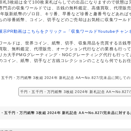
新札3枚組は全て100枚束札ばらしでの出品になりますので状態は
専門店の収集ワールドでは、古銭の無料鑑定、高価買取、代理販
24年版新紙幣のゾロ目、キリ番、早番など珍番と趣番号などあれば
ちの珍番紙幣、コイン、切手などのご売却はお気軽に収集ワール
展示PR動画はこちらをクリック→「収集ワールドYoutubeチャン
ワールドは、世界コイン、紙幣、切手、収集用品を売買する古銭
買取、無料鑑定、代理販売、オークション代行などの業務も行っ
リカ大手PMGグレーティング・NGCグレーティング代行も行って
のコイン、紙幣、切手など古銭コレクションのことなら何でもお
五千円・万円紙幣 3枚組 2024年 新札記念 AA〜No.827/完未品に関
千円・五千円・万円紙幣 3枚組 2024年 新札記念 AA〜No.82
・五千円・万円紙幣 3枚組 2024年 新札記念 AA〜No.827/完未品に対す