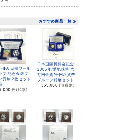
00
円
おすすめ商品一覧
日本国際博覧会記念
2FIFA 日韓ワール
2005年/愛地球博 壱
ップ 記念金銀プ
万円金貨/千円銀貨幣
フ貨幣 2枚セット
プルーフ貨幣セット
品
355,000
円(税別)
5,000
円(税別)