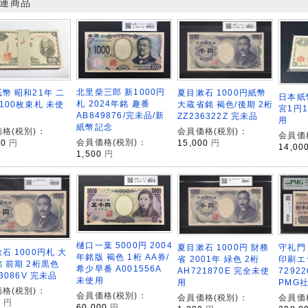
連商品
北里柴三郎 新1000円
幣 昭和21年 二
夏目漱石 1000円紙幣
日本紙
札 2024年銘 趣番
100枚束札 未使
大蔵省銘 褐色/後期 2桁
宮1円
AB849876/完未品/新
ZZ236322Z 完未品
用
紙幣記念
格(税別)：
会員価格(税別)：
会員価
会員価格(税別)：
00
円
15,000
円
14,00
1,500
円
樋口一葉 5000円 2004
守礼門 
夏目漱石 1000円 財務
石 1000円札 大
年銘版 褐色 1桁 AA券/
印刷エラ
省 2001年 緑色 2桁
 前期 2桁黒色
希少早番 A001556A
7292
AH721870E 完全未使
63086V 完未品
未使用
PMG社
用
格(税別)：
会員価格(税別)：
会員価
会員価格(税別)：
0
円
60,000
円