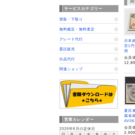
関
サービスカテゴリー
買取・下取り
無料鑑定・無料査定
グレード代行
日本紙
宮1円
委託販売
用
会員価
出品代行
12,8
関連ショップ
夏目漱
蔵省銘
営業カレンダー
AV0
会員価
2026年8月の定休日
2,00
日
月
火
水
木
金
土