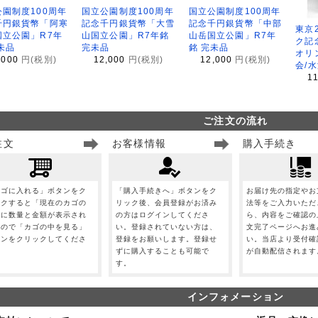
園制度100周年
国立公園制度100周年
国立公園制度100周年
千円銀貨幣「阿寒
記念千円銀貨幣「大雪
記念千円銀貨幣「中部
東京
国立公園」R7年
山国立公園」R7年銘
山岳国立公園」R7年
ク記
未品
完未品
銘 完未品
オリ
,000
円(税別)
12,000
円(税別)
12,000
円(税別)
会/
1
ご注文の流れ
注文
お客様情報
購入手続き
カゴに入れる」ボタンをク
「購入手続きへ」ボタンをク
お届け先の指定やお
ックすると「現在のカゴの
リック後、会員登録がお済み
法等をご入力いただ
」に数量と金額が表示され
の方はログインしてくださ
ら、内容をご確認の
すので「カゴの中を見る」
い。登録されていない方は、
文完了ページへお進
タンをクリックしてくださ
登録をお願いします。登録せ
い。当店より受付確
。
ずに購入することも可能で
が自動配信されます
す。
インフォメーション