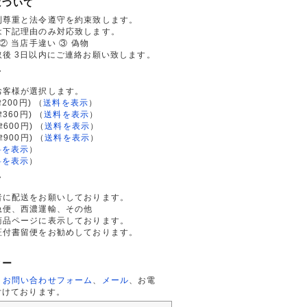
について
利尊重と法令遵守を約束致します。
は下記理由のみ対応致します。
② 当店手違い ③ 偽物
後 3日以内にご連絡お願い致します。
て
お客様が選択します。
200円)
（
送料を表示
）
律360円)
（
送料を表示
）
律600円)
（
送料を表示
）
律900円)
（
送料を表示
）
料を表示
）
料を表示
）
て
者に配送をお願いしております。
急便、西濃運輸、その他
商品ページに表示しております。
証付書留便をお勧めしております。
ター
、
お問い合わせフォーム
、
メール
、お電
付けております。