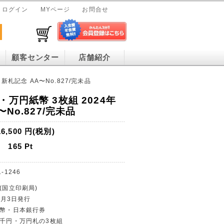
ログイン
MYページ
お問合せ
顧客センター
店舗紹介
新札記念 AA〜No.827/完未品
万円紙幣 3枚組 2024年
No.827/完未品
16,500
円(税別)
165
Pt
1-1246
(国立印刷局)
年7月3日発行
紙幣・日本銀行券
五千円・万円札の3枚組