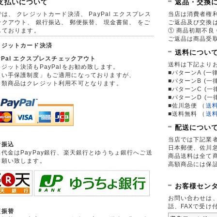
支払いについて
返品・交換
は、 クレジットカード決済、 PayPal エクスプレス
当店は消費者権
ックアウト、 銀行振込、 郵便振替、 現金書留、 をご
ご返品及び交換
しております。
① 商品初期不良 
ご返品は商品受取
レジットカード決済
送料につい
yPal エクスプレスチェックアウト
送料は下記より
ジット決済もPayPalをお勧め致します。
■パターンA (一律
買い手保護制度」もご適用になっておりますが、
■パターンB (一
券類商品はクレジット利用不可となります。
■パターンC (一
■パターンD (一
■佐川急便
（
送
■送料無料
（
送
配送につい
当店では下記業
行振込
日本郵便、佐川
品代金はPayPay銀行、楽天銀行とゆうちょ銀行へご送
商品送料は全て
お願い致します。
高額商品には保
お客様セン
お問い合わせは
話、FAXで受け
便振替