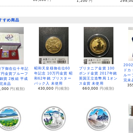
298,0
1,200
円
すすめ商品
200
昭和天皇様御在位60
ブリタニア金貨 100
陛下御在位十年記
ドカ
年記念 10万円金貨 昭
ポンド金貨 2017年銘
万円金貨プルーフ
ルー
和62年銘 ブリスター
英国王立造幣局 1オン
銅貨 2枚組 平成
完未
パック入 未使用
ス金貨 未使用
 完未品
35
430,000
円(税別)
660,000
円(税別)
8,000
円(税別)