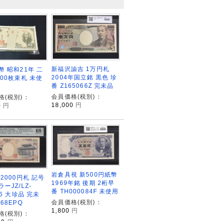
新福沢諭吉 1万円札
幣 昭和21年 二
2004年国立銘 黒色 珍
100枚束札 未使
番 Z165066Z 完未品
会員価格(税別)：
格(税別)：
18,000
円
0
円
岩倉具視 新500円紙幣
2000円札 記号
1969年銘 後期 2桁早
ーJZ/LZ-
番 TH000084F 未使用
26 大珍品 完未
会員価格(税別)：
68EPQ
1,800
円
格(税別)：