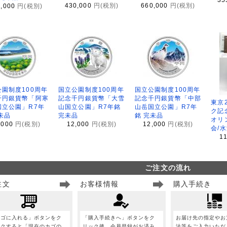
430,000
円(税別)
660,000
円(税別)
8,000
円(税別)
園制度100周年
国立公園制度100周年
国立公園制度100周年
千円銀貨幣「阿寒
記念千円銀貨幣「大雪
記念千円銀貨幣「中部
東京
国立公園」R7年
山国立公園」R7年銘
山岳国立公園」R7年
ク記
未品
完未品
銘 完未品
オリ
,000
円(税別)
12,000
円(税別)
12,000
円(税別)
会/
1
ご注文の流れ
注文
お客様情報
購入手続き
カゴに入れる」ボタンをク
「購入手続きへ」ボタンをク
お届け先の指定やお
ックすると「現在のカゴの
リック後、会員登録がお済み
法等をご入力いただ