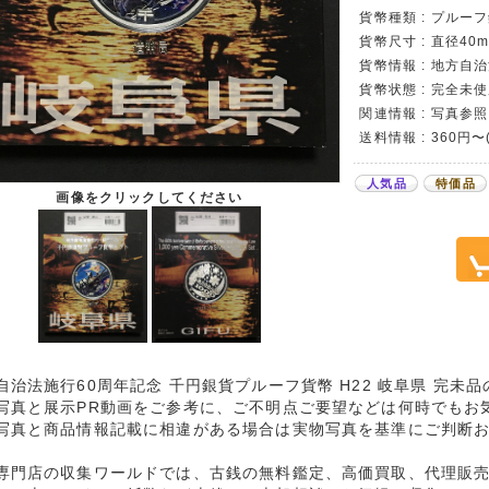
貨幣種類 : プルー
貨幣尺寸 : 直径40m
貨幣情報 : 地方自
貨幣状態 : 完全未使
関連情報 : 写真参照
送料情報 : 360円
人気品
特価品
画像をクリックしてください
自治法施行60周年記念 千円銀貨プルーフ貨幣 H22 岐阜県 完未
写真と展示PR動画をご参考に、ご不明点ご要望などは何時でもお
写真と商品情報記載に相違がある場合は実物写真を基準にご判断
専門店の収集ワールドでは、古銭の無料鑑定、高価買取、代理販