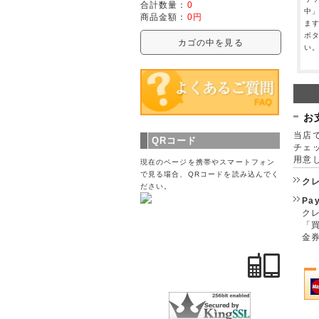
合計数量：
0
中
商品金額：
0円
ま
ボ
カゴの中を見る
い
お
当店で
QRコード
チェ
用意
現在のページを携帯やスマートフォン
で見る場合、QRコードを読み込んでく
ク
ださい。
Pa
クレ
「
金