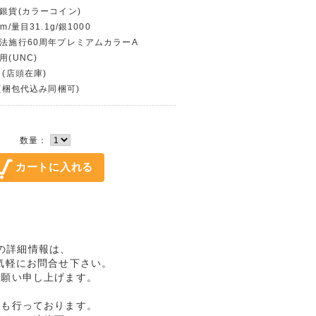
フ銀貨(カラーコイン)
m/量目31.1g/銀1000
治法施行60周年プレミアムカラーA
用(UNC)
 (店頭在庫)
〜(梱包代込み同梱可)
数量：
品の詳細情報は、
気軽にお問合せ下さい。
お願い申し上げます。
売も行っております。