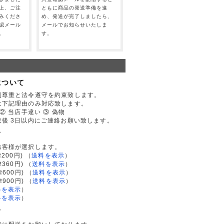
上、ご注
ともに商品の発送準備を進
みくださ
め、発送が完了しましたら、
認メール
メールでお知らせいたしま
。
す。
について
利尊重と法令遵守を約束致します。
は下記理由のみ対応致します。
② 当店手違い ③ 偽物
後 3日以内にご連絡お願い致します。
て
お客様が選択します。
200円)
（
送料を表示
）
律360円)
（
送料を表示
）
律600円)
（
送料を表示
）
律900円)
（
送料を表示
）
料を表示
）
料を表示
）
て