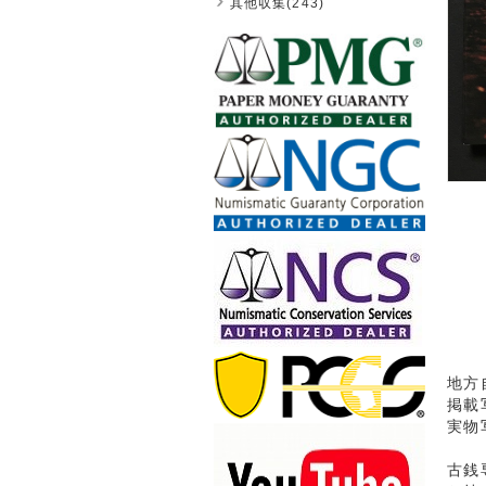
其他収集(243)
地方
掲載
実物
古銭