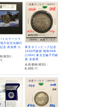
円バイカラークラ
 地方自治法施行
東京オリンピック記念
年記念 高知県 カ
1000円銀貨 昭和39年
(1964) 東京五輪千円銀
格(税別)：
貨 未使用
円
会員価格(税別)：
8,000
円