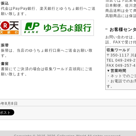
当店では下記業
行振込
日本郵便、佐川
品代金はPayPay銀行、楽天銀行とゆうちょ銀行へご送
商品送料は全て
お願い致します。
高額商品には保
お客様セン
お問い合わせは
話、FAXで受け
便振替
収集ワールド
便振替は、当店のゆうちょ銀行口座へご送金お願い致
〒350-1117 
ます。
TEL 049-249-
金書留
FAX 049-257-
金書留にてご決済の場合は収集ワールド店頭宛にご送
▼営業時間
お願い致します。
・ネットでのご
・お電話でのお問
す。
6年8月8日
Copyright © 2015-2026 Collection World All rights reserved.