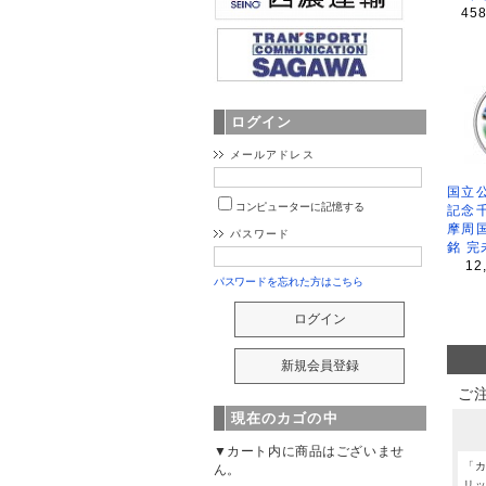
45
ログイン
メールアドレス
国立公
コンピューターに記憶する
記念
摩周
パスワード
銘 完
12
パスワードを忘れた方はこちら
ご
現在のカゴの中
▼カート内に商品はございませ
「
ん。
リ