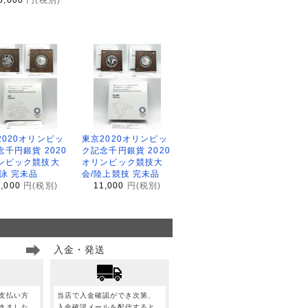
2020オリンピッ
東京2020オリンピッ
念千円銀貨 2020
ク記念千円銀貨 2020
ンピック競技大
オリンピック競技大
水泳 完未品
会/陸上競技 完未品
1,000
円(税別)
11,000
円(税別)
入金・発送
支払い方
当店で入金確認ができ次第、
きました
入金確認メールを配信すると