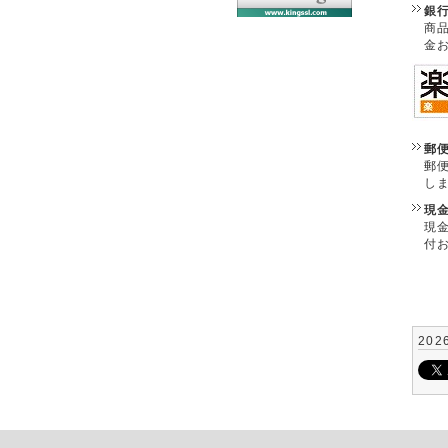
銀
商
金
郵
郵
し
現
現
付
202