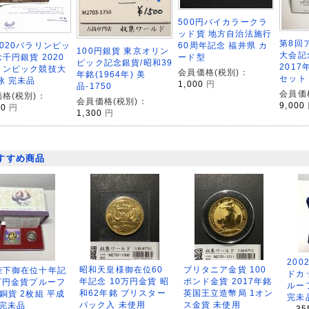
500円バイカラークラ
ッド貨 地方自治法施行
第8回
020パラリンピッ
60周年記念 福井県 カ
100円銀貨 東京オリン
大会記
千円銀貨 2020
ード型
ピック記念銀貨/昭和39
201
リンピック競技大
会員価格(税別)：
年銘(1964年) 美
セット
泳 完未品
1,000
円
品-1750
会員価
格(税別)：
会員価格(税別)：
9,000
00
円
1,300
円
すすめ商品
200
昭和天皇様御在位60
ブリタニア金貨 100
陛下御在位十年記
ドカ
年記念 10万円金貨 昭
ポンド金貨 2017年銘
万円金貨プルーフ
ルー
和62年銘 ブリスター
英国王立造幣局 1オン
銅貨 2枚組 平成
完未
パック入 未使用
ス金貨 未使用
 完未品
35