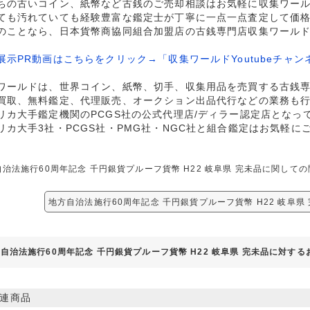
ちの古いコイン、紙幣など古銭のご売却相談はお気軽に収集ワー
ても汚れていても経験豊富な鑑定士が丁寧に一点一点査定して価
のことなら、日本貨幣商協同組合加盟店の古銭専門店収集ワール
展示PR動画はこちらをクリック→「収集ワールドYoutubeチャン
ワールドは、世界コイン、紙幣、切手、収集用品を売買する古銭
買取、無料鑑定、代理販売、オークション出品代行などの業務も
リカ大手鑑定機関のPCGS社の公式代理店/ディラー認定店となっ
リカ大手3社・PCGS社・PMG社・NGC社と組合鑑定はお気軽に
自治法施行60周年記念 千円銀貨プルーフ貨幣 H22 岐阜県 完未品に関し
地方自治法施行60周年記念 千円銀貨プルーフ貨幣 H22 岐阜県
自治法施行60周年記念 千円銀貨プルーフ貨幣 H22 岐阜県 完未品に対す
連商品