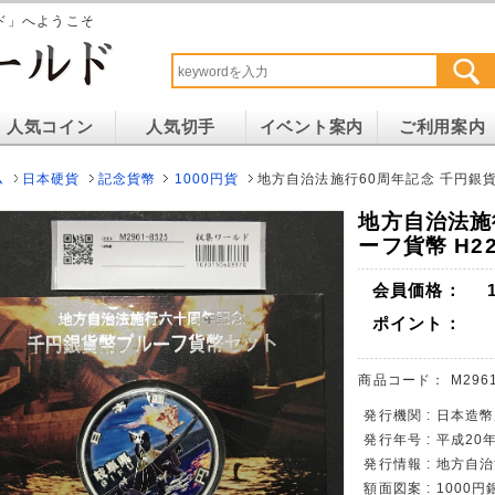
ド」へようこそ
人気コイン
人気切手
イベント案内
ご利用案内
ム
日本硬貨
記念貨幣
1000円貨
地方自治法施行60周年記念 千円銀貨
地方自治法施
ーフ貨幣 H2
会員価格：
ポイント：
商品コード：
M296
発行機関 : 日本造
発行年号 : 平成20
発行情報 : 地方自
額面図案 : 1000円