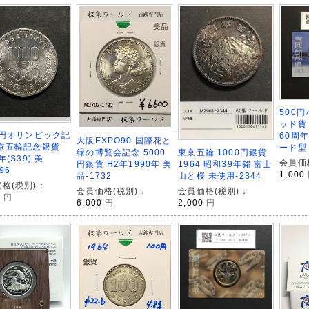
500
ッド貨
0円オリンピック記
60周
大阪EXPO90 国際花と
東京五輪記念銀貨
ード型
東京五輪 1000円銀貨
緑の博覧会記念 5000
年(S39) 美
会員価
1964 昭和39年銘 富士
円銀貨 H2年1990年 美
96
1,000
山と桜 未使用-2344
品-1732
格(税別)：
会員価格(税別)：
会員価格(税別)：
0
円
2,000
円
6,000
円