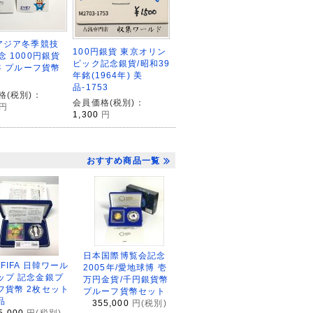
アジア冬季競技
100円銀貨 東京オリン
念 1000円銀貨
ピック記念銀貨/昭和39
7年 プルーフ貨幣
年銘(1964年) 美
品-1753
格(税別)：
会員価格(税別)：
円
1,300
円
おすすめ商品一覧
日本国際博覧会記念
2FIFA 日韓ワール
2005年/愛地球博 壱
ップ 記念金銀プ
万円金貨/千円銀貨幣
フ貨幣 2枚セット
プルーフ貨幣セット
品
355,000
円(税別)
5,000
円(税別)