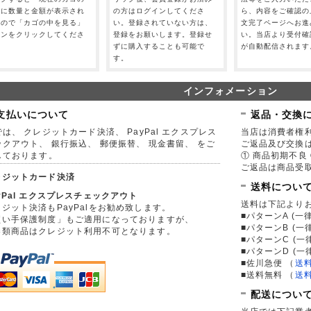
」に数量と金額が表示され
の方はログインしてくださ
ら、内容をご確認の
すので「カゴの中を見る」
い。登録されていない方は、
文完了ページへお進
タンをクリックしてくださ
登録をお願いします。登録せ
い。当店より受付確
。
ずに購入することも可能で
が自動配信されます
す。
インフォメーション
支払いについて
返品・交換
は、 クレジットカード決済、 PayPal エクスプレス
当店は消費者権
ックアウト、 銀行振込、 郵便振替、 現金書留、 をご
ご返品及び交換
しております。
① 商品初期不良 
ご返品は商品受取
レジットカード決済
送料につい
yPal エクスプレスチェックアウト
送料は下記より
ジット決済もPayPalをお勧め致します。
■パターンA (一律
買い手保護制度」もご適用になっておりますが、
■パターンB (一
券類商品はクレジット利用不可となります。
■パターンC (一
■パターンD (一
■佐川急便
（
送
■送料無料
（
送
配送につい