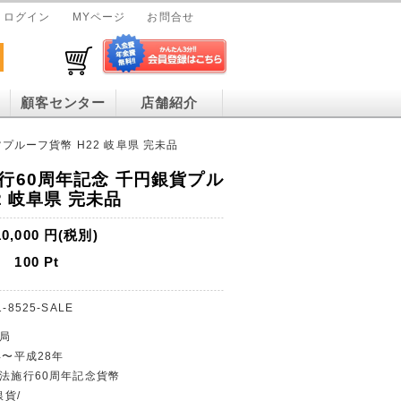
ログイン
MYページ
お問合せ
顧客センター
店舗紹介
プルーフ貨幣 H22 岐阜県 完未品
行60周年記念 千円銀貨プル
2 岐阜県 完未品
10,000
円(税別)
100
Pt
1-8525-SALE
幣局
年〜平成28年
治法施行60周年記念貨幣
銀貨/