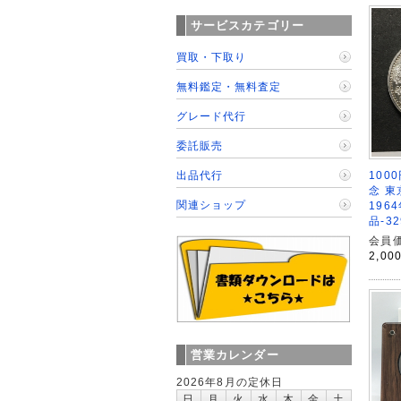
サービスカテゴリー
買取・下取り
無料鑑定・無料査定
グレード代行
委託販売
100
出品代行
念 
関連ショップ
1964
品-32
会員価
2,00
営業カレンダー
2026年8月の定休日
日
月
火
水
木
金
土