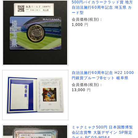
500円バイカラークラッド貨 地方
自治法施行60周年記念 埼玉県 カ
ード型
会員価格(税別)：
1,000
円
自治法施行60周年記念 H22 1000
円銀貨プルーフBセット 岐阜県
会員価格(税別)：
13,000
円
ミャクミャク500円 日本国際博覧
会記念貨幣 大阪デザイン SP限定
ラベル PCGS-MS64