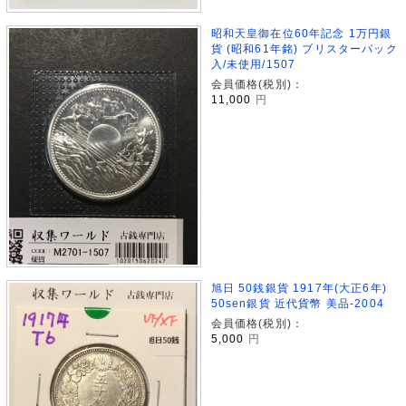
昭和天皇御在位60年記念 1万円銀
貨 (昭和61年銘) ブリスターパック
入/未使用/1507
会員価格(税別)：
11,000
円
旭日 50銭銀貨 1917年(大正6年)
50sen銀貨 近代貨幣 美品-2004
会員価格(税別)：
5,000
円