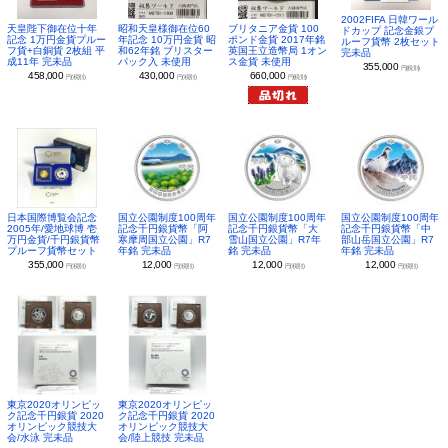
2002FIFA 日韓ワール
昭和天皇様御在位60
ブリタニア金貨 100
天皇陛下御在位十年
ドカップ 記念金銀プ
年記念 10万円金貨 昭
ポンド金貨 2017年銘
記念 1万円金貨プルー
ルーフ貨幣 2枚セット
和62年銘 ブリスター
英国王立造幣局 1オン
フ貨+白銅貨 2枚組 平
完未品
パック入 未使用
ス金貨 未使用
成11年 完未品
355,000
円(税別)
430,000
660,000
458,000
円(税別)
円(税別)
円(税別)
日本国際博覧会記念
国立公園制度100周年
国立公園制度100周年
国立公園制度100周年
2005年/愛地球博 壱
記念千円銀貨幣「阿
記念千円銀貨幣「大
記念千円銀貨幣「中
万円金貨/千円銀貨幣
寒摩周国立公園」R7
雪山国立公園」R7年
部山岳国立公園」R7
プルーフ貨幣セット
年銘 完未品
銘 完未品
年銘 完未品
355,000
12,000
12,000
12,000
円(税別)
円(税別)
円(税別)
円(税別)
東京2020オリンピッ
東京2020オリンピッ
ク記念千円銀貨 2020
ク記念千円銀貨 2020
オリンピック競技大
オリンピック競技大
会/水泳 完未品
会/陸上競技 完未品