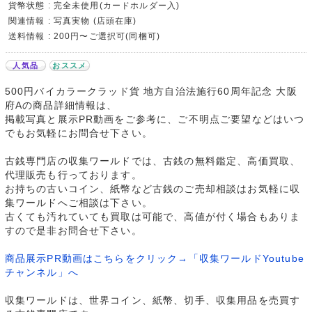
貨幣状態 : 完全未使用(カードホルダー入)
関連情報 : 写真実物 (店頭在庫)
送料情報 : 200円〜ご選択可(同梱可)
人気品
おススメ
500円バイカラークラッド貨 地方自治法施行60周年記念 大阪
府Aの商品詳細情報は、
掲載写真と展示PR動画をご参考に、ご不明点ご要望などはいつ
でもお気軽にお問合せ下さい。
古銭専門店の収集ワールドでは、古銭の無料鑑定、高価買取、
代理販売も行っております。
お持ちの古いコイン、紙幣など古銭のご売却相談はお気軽に収
集ワールドへご相談は下さい。
古くても汚れていても買取は可能で、高値が付く場合もありま
すので是非お問合せ下さい。
商品展示PR動画はこちらをクリック→「収集ワールドYoutube
チャンネル」へ
収集ワールドは、世界コイン、紙幣、切手、収集用品を売買す