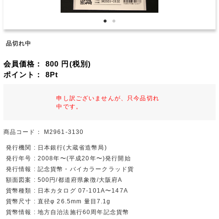
品切れ中
会員価格：
800
円(税別)
ポイント：
8
Pt
申し訳ございませんが、只今品切れ
中です。
商品コード：
M2961-3130
発行機関 : 日本銀行(大蔵省造幣局)
発行年号 : 2008年〜(平成20年〜)発行開始
発行情報 : 記念貨幣・バイカラークラッド貨
額面図案 : 500円/都道府県象徴/大阪府A
貨幣種類 : 日本カタログ 07-101A〜147A
貨幣尺寸 : 直径φ 26.5mm 量目7.1g
貨幣情報 : 地方自治法施行60周年記念貨幣