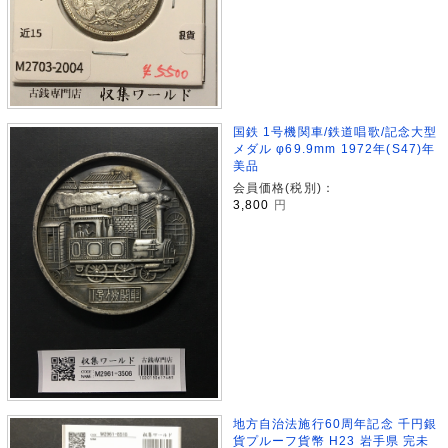
国鉄 1号機関車/鉄道唱歌/記念大型
メダル φ69.9mm 1972年(S47)年
美品
会員価格(税別)：
3,800
円
地方自治法施行60周年記念 千円銀
貨プルーフ貨幣 H23 岩手県 完未