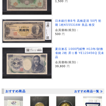
1,500
円
日本銀行券B号 高橋是清 50円 初
期 1桁K555316M 美品 格安
会員価格(税別)：
500
円
夏目漱石 1000円紙幣 H13年/財務
省銘 2桁 昇り番 YE123456Q 完未
品
会員価格(税別)：
39,800
円
おすすめ商品
おすすめ商品一覧