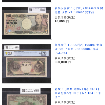
新福沢諭吉 1万円札 2004年国立銘
黒色 珍番 Z165068Z 完未品
会員価格(税別)：
18,000
円
聖徳太子 10000円札 1958年 大蔵
省 2桁 ゾロ目 JB888888J 完未
PCGS64P
会員価格(税別)：
260,000
円
彩紋 5円紙幣 昭和21年(1946) 日
本銀行券A号 ロットNo.18417 未
使用
会員価格(税別)：