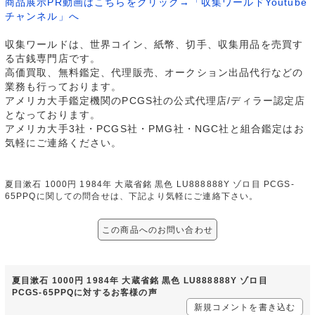
商品展示PR動画はこちらをクリック→「収集ワールドYoutube
チャンネル」へ
収集ワールドは、世界コイン、紙幣、切手、収集用品を売買す
る古銭専門店です。
高価買取、無料鑑定、代理販売、オークション出品代行などの
業務も行っております。
アメリカ大手鑑定機関のPCGS社の公式代理店/ディラー認定店
となっております。
アメリカ大手3社・PCGS社・PMG社・NGC社と組合鑑定はお
気軽にご連絡ください。
夏目漱石 1000円 1984年 大蔵省銘 黒色 LU888888Y ゾロ目 PCGS-
65PPQに関しての問合せは、下記より気軽にご連絡下さい。
この商品へのお問い合わせ
夏目漱石 1000円 1984年 大蔵省銘 黒色 LU888888Y ゾロ目
PCGS-65PPQに対するお客様の声
新規コメントを書き込む