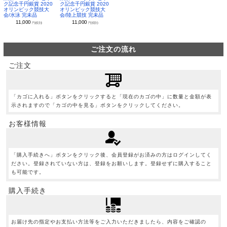
ク記念千円銀貨 2020
ク記念千円銀貨 2020
オリンピック競技大
オリンピック競技大
会/水泳 完未品
会/陸上競技 完未品
11,000
11,000
円(税別)
円(税別)
ご注文の流れ
ご注文
「カゴに入れる」ボタンをクリックすると「現在のカゴの中」に数量と金額が表
示されますので「カゴの中を見る」ボタンをクリックしてください。
お客様情報
「購入手続きへ」ボタンをクリック後、会員登録がお済みの方はログインしてく
ださい。登録されていない方は、登録をお願いします。登録せずに購入すること
も可能です。
購入手続き
お届け先の指定やお支払い方法等をご入力いただきましたら、内容をご確認の