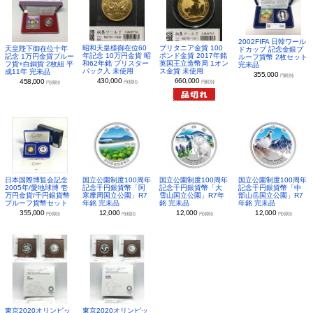
2002FIFA 日韓ワール
昭和天皇様御在位60
ブリタニア金貨 100
天皇陛下御在位十年
ドカップ 記念金銀プ
年記念 10万円金貨 昭
ポンド金貨 2017年銘
記念 1万円金貨プルー
ルーフ貨幣 2枚セット
和62年銘 ブリスター
英国王立造幣局 1オン
フ貨+白銅貨 2枚組 平
完未品
パック入 未使用
ス金貨 未使用
成11年 完未品
355,000
円(税別)
430,000
660,000
458,000
円(税別)
円(税別)
円(税別)
日本国際博覧会記念
国立公園制度100周年
国立公園制度100周年
国立公園制度100周年
2005年/愛地球博 壱
記念千円銀貨幣「阿
記念千円銀貨幣「大
記念千円銀貨幣「中
万円金貨/千円銀貨幣
寒摩周国立公園」R7
雪山国立公園」R7年
部山岳国立公園」R7
プルーフ貨幣セット
年銘 完未品
銘 完未品
年銘 完未品
355,000
12,000
12,000
12,000
円(税別)
円(税別)
円(税別)
円(税別)
東京2020オリンピッ
東京2020オリンピッ