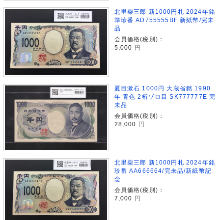
北里柴三郎 新1000円札 2024年銘
準珍番 AD755555BF 新紙幣/完未
品
会員価格(税別)：
5,000
円
夏目漱石 1000円 大蔵省銘 1990
年 青色 2桁ゾロ目 SK777777E 完
未品
会員価格(税別)：
28,000
円
北里柴三郎 新1000円札 2024年銘
珍番 AA666664/完未品/新紙幣記
念
会員価格(税別)：
7,000
円