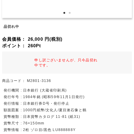
品切れ中
会員価格：
26,000
円(税別)
ポイント：
260
Pt
申し訳ございませんが、只今品切れ
中です。
商品コード：
M2801-3136
発行機関 : 日本銀行 (大蔵省印刷局)
発行年号 : 1984年銘 (昭和59年11月1日発行)
発行情報 : 日本銀行券D号・発行停止
額面図案 : 1000円紙幣/文化人/夏目漱石像と鶴
貨幣種類 : 日本貨幣カタログ 11-81 (紙31)
貨幣尺寸 : 76×150mm
貨幣情報 : 2桁 ゾロ目/黒色 LU888888Y