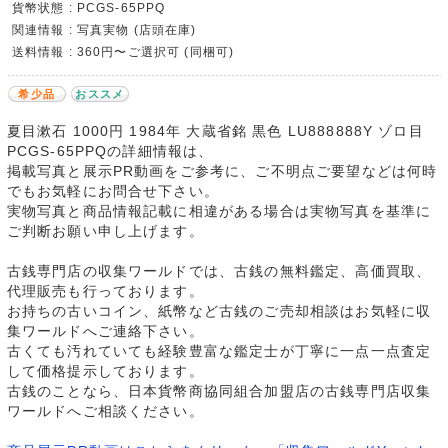
貨幣状態 : PCGS-65PPQ
関連情報 : 写真実物 (店頭在庫)
送料情報 : 360円〜ご選択可 (同梱可)
希少品
おススメ
夏目漱石 1000円 1984年 大蔵省銘 黒色 LU888888Y ゾロ目
PCGS-65PPQの詳細情報は、
掲載写真と展示PR動画をご参考に、ご不明点ご要望などは何時
でもお気軽にお問合せ下さい。
実物写真と商品情報記載に相違がある場合は実物写真を基準に
ご判断お願い申し上げます。
古銭専門店の収集ワールドでは、古銭の無料鑑定、高価買取、
代理販売も行っております。
お持ちの古いコイン、紙幣など古銭のご売却相談はお気軽に収
集ワールドへご連絡下さい。
古くても汚れていても経験豊富な鑑定士が丁寧に一点一点査定
して価格提示しております。
古銭のことなら、日本貨幣商協同組合加盟店の古銭専門店収集
ワールドへご相談ください。