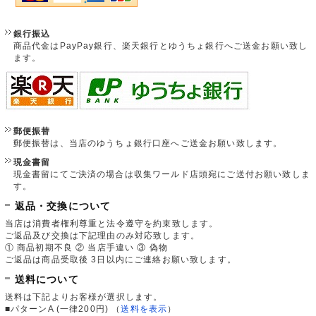
銀行振込
商品代金はPayPay銀行、楽天銀行とゆうちょ銀行へご送金お願い致し
ます。
郵便振替
郵便振替は、当店のゆうちょ銀行口座へご送金お願い致します。
現金書留
現金書留にてご決済の場合は収集ワールド店頭宛にご送付お願い致しま
す。
返品・交換について
当店は消費者権利尊重と法令遵守を約束致します。
ご返品及び交換は下記理由のみ対応致します。
① 商品初期不良 ② 当店手違い ③ 偽物
ご返品は商品受取後 3日以内にご連絡お願い致します。
送料について
送料は下記よりお客様が選択します。
■パターンA (一律200円)
（
送料を表示
）