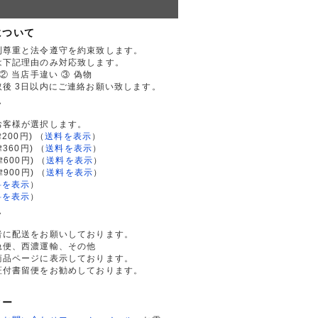
について
利尊重と法令遵守を約束致します。
は下記理由のみ対応致します。
② 当店手違い ③ 偽物
後 3日以内にご連絡お願い致します。
て
お客様が選択します。
200円)
（
送料を表示
）
律360円)
（
送料を表示
）
律600円)
（
送料を表示
）
律900円)
（
送料を表示
）
料を表示
）
料を表示
）
て
者に配送をお願いしております。
急便、西濃運輸、その他
商品ページに表示しております。
証付書留便をお勧めしております。
ター