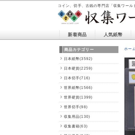
コイン、切手、古銭の専門店「収集ワール
新着商品
人気紙幣
ホー
商品カテゴリー
日本紙幣(3592)
日本硬貨(2259)
日本切手(716)
世界紙幣(1566)
世界硬貨(1399)
世界切手(98)
収集用品(130)
収集書籍(63)