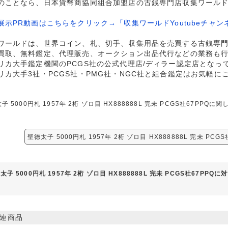
のことなら、日本貨幣商協同組合加盟店の古銭専門店収集ワール
展示PR動画はこちらをクリック→「収集ワールドYoutubeチャン
ワールドは、世界コイン、札、切手、収集用品を売買する古銭専
買取、無料鑑定、代理販売、オークション出品代行などの業務も
リカ大手鑑定機関のPCGS社の公式代理店/ディラー認定店となっ
リカ大手3社・PCGS社・PMG社・NGC社と組合鑑定はお気軽に
子 5000円札 1957年 2桁 ゾロ目 HX888888L 完未 PCGS社67P
。
聖徳太子 5000円札 1957年 2桁 ゾロ目 HX888888L 完未 PC
太子 5000円札 1957年 2桁 ゾロ目 HX888888L 完未 PCGS社67PP
連商品