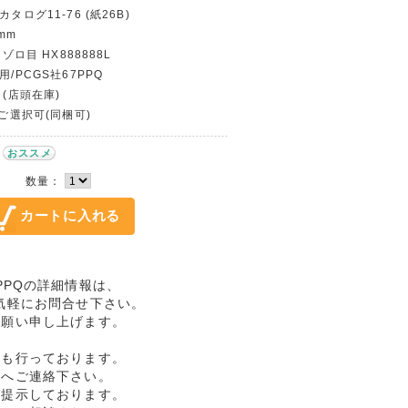
タログ11-76 (紙26B)
mm
 ゾロ目 HX888888L
用/PCGS社67PPQ
 (店頭在庫)
〜ご選択可(同梱可)
おススメ
数量：
67PPQの詳細情報は、
気軽にお問合せ下さい。
お願い申し上げます。
売も行っております。
ドへご連絡下さい。
格提示しております。