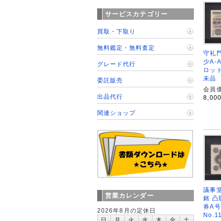
サービスカテゴリー
買取・下取り
無料鑑定・無料査定
守礼門
少A-
グレード代行
ロット
未品
委託販売
会員価
出品代行
8,00
関連ショップ
議事堂
営業カレンダー
銘 凸
券A号
2026年8月の定休日
No.1
日
月
火
水
木
金
土