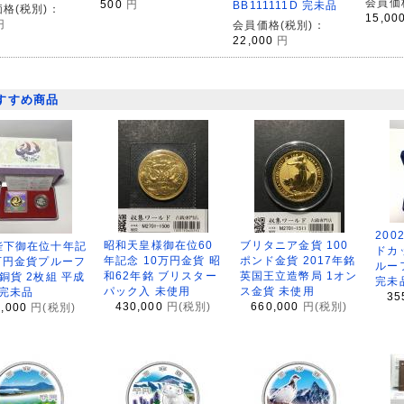
会員価
500
円
BB111111D 完未品
格(税別)：
15,00
円
会員価格(税別)：
22,000
円
すすめ商品
200
昭和天皇様御在位60
ブリタニア金貨 100
陛下御在位十年記
ドカ
年記念 10万円金貨 昭
ポンド金貨 2017年銘
万円金貨プルーフ
ルー
和62年銘 ブリスター
英国王立造幣局 1オン
銅貨 2枚組 平成
完未
パック入 未使用
ス金貨 未使用
 完未品
35
430,000
円(税別)
660,000
円(税別)
8,000
円(税別)