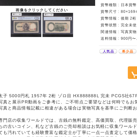
貨幣種類 : 日本貨幣カ
画像をクリックしてください
貨幣尺寸 : 80×169
貨幣情報 : 後期 2桁
貨幣状態 : 完全未使
関連情報 : 写真実物
送料情報 : 900円
人気品
希少品
子 5000円札 1957年 2桁 ゾロ目 HX888888L 完未 PCGS社
写真と展示PR動画をご参考に、ご不明点ご要望などは何時でもお
写真と商品情報記載に相違がある場合は実物写真を基準にご判断
専門店の収集ワールドでは、古銭の無料鑑定、高価買取、代理販
ちの古いコイン、札など古銭のご売却相談はお気軽に収集ワール
ても汚れていても経験豊富な鑑定士が丁寧に一点一点査定して価