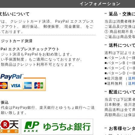
インフォメーション
支払いについて
返品・交換
は、 クレジットカード決済、 PayPal エクスプレス
当店は消費者権
ックアウト、 銀行振込、 郵便振替、 現金書留、 をご
ご返品及び交換
しております。
① 商品初期不良 
ご返品は商品受取
レジットカード決済
送料につい
yPal エクスプレスチェックアウト
送料は下記より
ジット決済もPayPalをお勧め致します。
■パターンA (一律
買い手保護制度」もご適用になっておりますが、
■パターンB (一
券類商品はクレジット利用不可となります。
■パターンC (一
■パターンD (一
■佐川急便
（
送
■送料無料
（
送
配送につい
当店では下記業
行振込
日本郵便、佐川
品代金はPayPay銀行、楽天銀行とゆうちょ銀行へご送
商品送料は全て
お願い致します。
高額商品には保
お客様セン