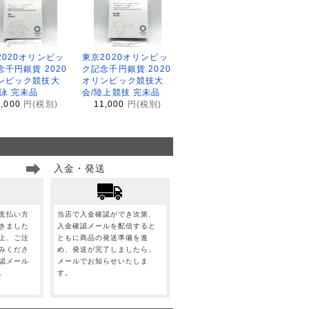
2020オリンピッ
東京2020オリンピッ
念千円銀貨 2020
ク記念千円銀貨 2020
ンピック競技大
オリンピック競技大
水泳 完未品
会/陸上競技 完未品
1,000
円(税別)
11,000
円(税別)
入金・発送
支払い方
当店で入金確認ができ次第、
きました
入金確認メールを配信すると
上、ご注
ともに商品の発送準備を進
みくださ
め、発送が完了しましたら、
認メール
メールでお知らせいたしま
。
す。