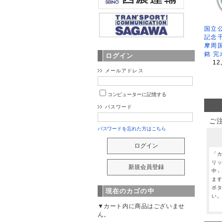
国立公
記念
摩周
銘 完
ログイン
12
メールアドレス
コンピューターに記憶する
パスワード
ご
パスワードを忘れた方はこちら
「
リ
中
ま
ボ
現在のカゴの中
い
▼カート内に商品はございませ
ん。