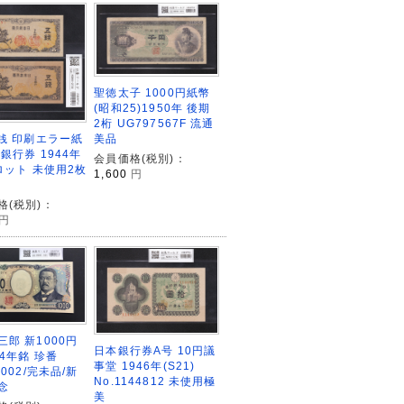
聖徳太子 1000円紙幣
(昭和25)1950年 後期
2桁 UG797567F 流通
5銭 印刷エラー紙
美品
銀行券 1944年
会員価格(税別)：
9ロット 未使用2枚
1,600
円
格(税別)：
円
三郎 新1000円
日本銀行券A号 10円議
24年銘 珍番
事堂 1946年(S21)
0002/完未品/新
No.1144812 未使用極
念
美