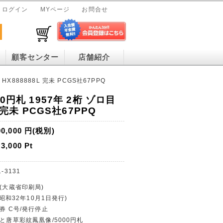
ログイン
MYページ
お問合せ
顧客センター
店舗紹介
HX888888L 完未 PCGS社67PPQ
0円札 1957年 2桁 ゾロ目
L 完未 PCGS社67PPQ
00,000
円(税別)
3,000
Pt
1-3131
行(大蔵省印刷局)
(昭和32年10月1日発行)
券 C号/発行停止
子と唐草彩紋鳳凰像/5000円札