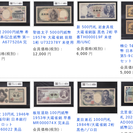
新 500円札 岩倉具視
 2000円紙幣 希
大蔵省銘版 黒色 2桁 早
聖徳太子 5000円紙幣
A券/記念紙幣 第一
番TH000019F 未使
1957年 大蔵省銘 前期
 A677520A 完
用/UNC
1桁 U732378Y 未使用
楠公 
会員価格(税別)：
会員価格(税別)：
幣 日本
格(税別)：
6,000
円
12,000
円
第5-
0
円
セット
会員価
5,000
北里柴
板垣退助 100円紙幣
 10円札 1946年
札 20
1953年大蔵省銘 早番
版印刷 日本銀行
夏目漱石 1000円札
AD00
MR000074X 完未品
 ロット
1984年/大蔵省銘 2桁
紙幣記
160022 美品
会員価格(税別)：
黒色/ゾロ目