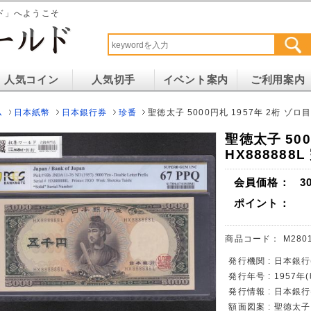
ド」へようこそ
人気コイン
人気切手
イベント案内
ご利用案内
ム
日本紙幣
日本銀行券
珍番
聖徳太子 5000円札 1957年 2桁 ゾロ目 
聖徳太子 500
HX888888
会員価格：
3
ポイント：
商品コード：
M280
発行機関 : 日本銀
発行年号 : 1957年
発行情報 : 日本銀行
額面図案 : 聖徳太