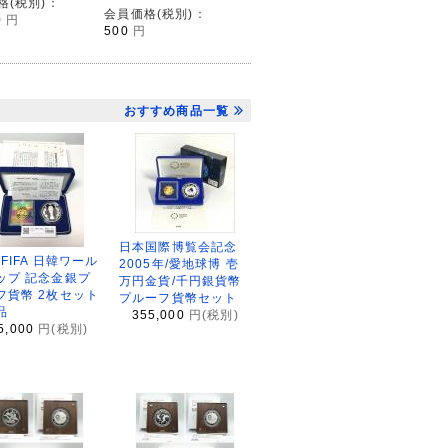
格(税別)：
会員価格(税別)：
0
円
500
円
おすすめ商品一覧
日本国際博覧会記念
2FIFA 日韓ワール
2005年/愛地球博 壱
ップ 記念金銀プ
万円金貨/千円銀貨幣
フ貨幣 2枚セット
プルーフ貨幣セット
品
355,000
円(税別)
5,000
円(税別)