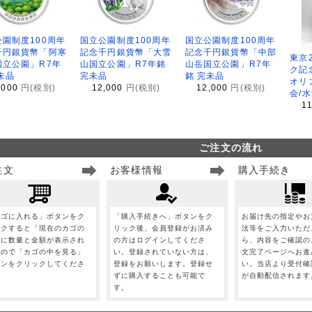
園制度100周年
国立公園制度100周年
国立公園制度100周年
千円銀貨幣「阿寒
記念千円銀貨幣「大雪
記念千円銀貨幣「中部
東京
国立公園」R7年
山国立公園」R7年銘
山岳国立公園」R7年
ク記
未品
完未品
銘 完未品
オリ
,000
円(税別)
12,000
円(税別)
12,000
円(税別)
会/
1
ご注文の流れ
注文
お客様情報
購入手続き
カゴに入れる」ボタンをク
「購入手続きへ」ボタンをク
お届け先の指定やお
ックすると「現在のカゴの
リック後、会員登録がお済み
法等をご入力いただ
」に数量と金額が表示され
の方はログインしてくださ
ら、内容をご確認の
すので「カゴの中を見る」
い。登録されていない方は、
文完了ページへお進
タンをクリックしてくださ
登録をお願いします。登録せ
い。当店より受付確
。
ずに購入することも可能で
が自動配信されます
す。