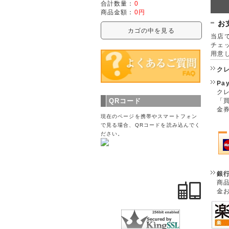
合計数量：
0
商品金額：
0円
お
カゴの中を見る
当店で
チェ
用意
ク
Pa
クレ
「
QRコード
金
現在のページを携帯やスマートフォン
で見る場合、QRコードを読み込んでく
ださい。
銀
商
金