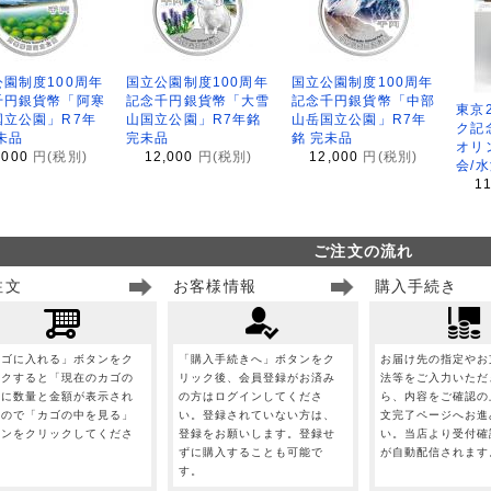
園制度100周年
国立公園制度100周年
国立公園制度100周年
千円銀貨幣「阿寒
記念千円銀貨幣「大雪
記念千円銀貨幣「中部
東京
国立公園」R7年
山国立公園」R7年銘
山岳国立公園」R7年
ク記
未品
完未品
銘 完未品
オリ
,000
円(税別)
12,000
円(税別)
12,000
円(税別)
会/
1
ご注文の流れ
注文
お客様情報
購入手続き
カゴに入れる」ボタンをク
「購入手続きへ」ボタンをク
お届け先の指定やお
ックすると「現在のカゴの
リック後、会員登録がお済み
法等をご入力いただ
」に数量と金額が表示され
の方はログインしてくださ
ら、内容をご確認の
すので「カゴの中を見る」
い。登録されていない方は、
文完了ページへお進
タンをクリックしてくださ
登録をお願いします。登録せ
い。当店より受付確
。
ずに購入することも可能で
が自動配信されます
す。