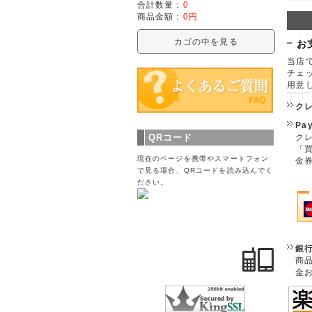
合計数量：
0
商品金額：
0円
カゴの中を見る
お
当店で
チェ
用意
ク
Pa
クレ
QRコード
「
現在のページを携帯やスマートフォン
金
で見る場合、QRコードを読み込んでく
ださい。
銀
商
金