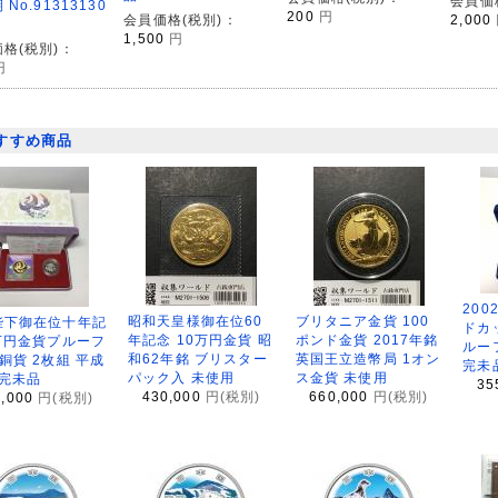
会員価
No.91313130
200
円
会員価格(税別)：
2,000
1,500
円
格(税別)：
円
すすめ商品
200
昭和天皇様御在位60
ブリタニア金貨 100
陛下御在位十年記
ドカ
年記念 10万円金貨 昭
ポンド金貨 2017年銘
万円金貨プルーフ
ルー
和62年銘 ブリスター
英国王立造幣局 1オン
銅貨 2枚組 平成
完未
パック入 未使用
ス金貨 未使用
 完未品
35
430,000
円(税別)
660,000
円(税別)
8,000
円(税別)