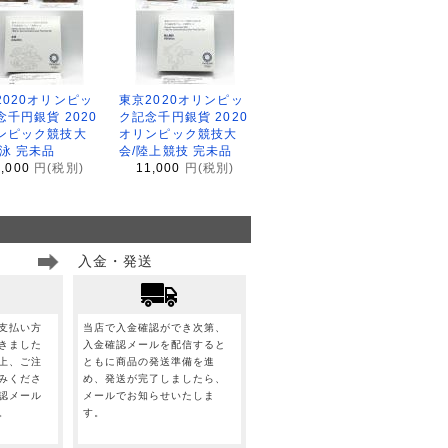
2020オリンピッ
東京2020オリンピッ
念千円銀貨 2020
ク記念千円銀貨 2020
ンピック競技大
オリンピック競技大
水泳 完未品
会/陸上競技 完未品
1,000
円(税別)
11,000
円(税別)
入金・発送
支払い方
当店で入金確認ができ次第、
きました
入金確認メールを配信すると
上、ご注
ともに商品の発送準備を進
みくださ
め、発送が完了しましたら、
認メール
メールでお知らせいたしま
。
す。