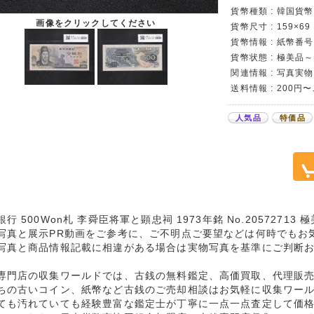
貨幣種類 : 韓国貨幣カ
画像をクリックしてください
貨幣尺寸 : 159×69
貨幣情報 : 紙幣番号 N
貨幣状態 : 極美品
関連情報 : 写真実物
送料情報 : 200円
人気品
特価品
行 500Won札 李舜臣将軍と顕忠祠 1973年銘 No.2057271
写真と展示PR動画をご参考に、ご不明点ご要望などは何時でもお
写真と商品情報記載に相違がある場合は実物写真を基準にご判断
専門店の収集ワールドでは、古銭の無料鑑定、高価買取、代理販
ちの古いコイン、紙幣など古銭のご売却相談はお気軽に収集ワー
ても汚れていても経験豊富な鑑定士が丁寧に一点一点査定して価