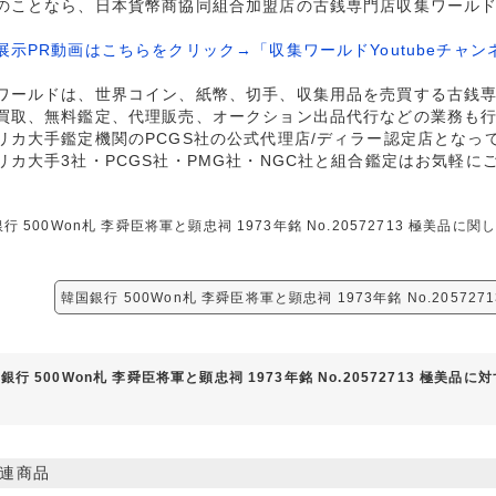
のことなら、日本貨幣商協同組合加盟店の古銭専門店収集ワール
展示PR動画はこちらをクリック→「収集ワールドYoutubeチャン
ワールドは、世界コイン、紙幣、切手、収集用品を売買する古銭
買取、無料鑑定、代理販売、オークション出品代行などの業務も
リカ大手鑑定機関のPCGS社の公式代理店/ディラー認定店となっ
リカ大手3社・PCGS社・PMG社・NGC社と組合鑑定はお気軽に
行 500Won札 李舜臣将軍と顕忠祠 1973年銘 No.20572713 極美
韓国銀行 500Won札 李舜臣将軍と顕忠祠 1973年銘 No.20572
銀行 500Won札 李舜臣将軍と顕忠祠 1973年銘 No.20572713 極美品
連商品