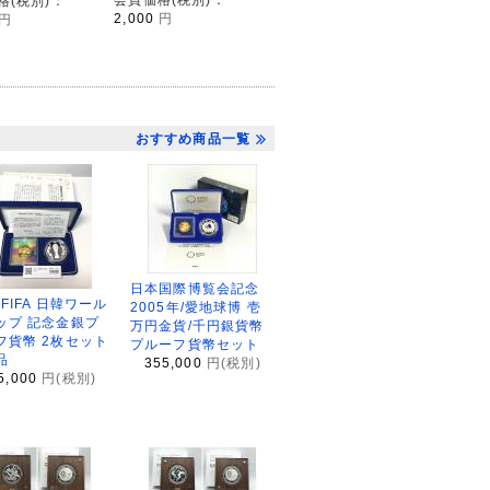
格(税別)：
2,000
円
円
おすすめ商品一覧
日本国際博覧会記念
2FIFA 日韓ワール
2005年/愛地球博 壱
ップ 記念金銀プ
万円金貨/千円銀貨幣
フ貨幣 2枚セット
プルーフ貨幣セット
品
355,000
円(税別)
5,000
円(税別)