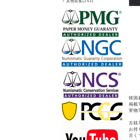
其他収集(243)
韓国銀
掲載
実物
古銭
お持
古く