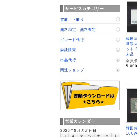
サービスカテゴリー
買取・下取り
無料鑑定・無料査定
韓国紙
グレード代行
世宗
ット A
委託販売
未品
出品代行
会員価
5,00
関連ショップ
営業カレンダー
韓国
2026年8月の定休日
100W
日
月
火
水
木
金
土