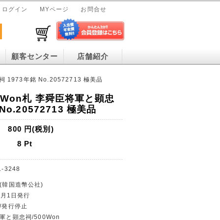
ログイン
MYページ
お問合せ
顧客センター
店舗紹介
1973年銘 No.20572713 極美品
0Won札 李舜臣将軍と顕忠
No.20572713 極美品
800
円(税別)
8
Pt
1-3248
行(韓国造幣公社)
年9月1日発行
貨/発行停止
軍と顕忠祠/500Won