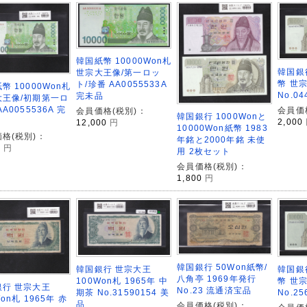
韓国紙幣 10000Won札
韓国銀行
世宗大王像/第一ロッ
幣 世宗
ト/珍番 AA0055533A
幣 10000Won札
No.0
完未品
大王像/初期第一ロ
A0055536A 完
会員価
会員価格(税別)：
韓国銀行 1000Wonと
2,000
12,000
円
10000Won紙幣 1983
格(税別)：
年銘と2000年銘 未使
0
円
用 2枚セット
会員価格(税別)：
1,800
円
韓国銀行 50Won紙幣/
韓国銀行 世宗大王
韓国銀行
八角亭 1969年発行
100Won札 1965年 中
幣 世宗
銀行 世宗大王
No.23 流通済宝品
期茶 No.31590154 美
No.2
on札 1965年 赤
品
会員価格(税別)：