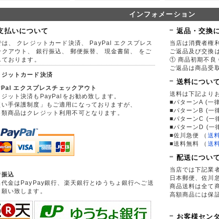
インフォメーション
支払いについて
返品・交換
は、 クレジットカード決済、 PayPal エクスプレス
当店は消費者権
ックアウト、 銀行振込、 郵便振替、 現金書留、 をご
ご返品及び交換
しております。
① 商品初期不良 
ご返品は商品受取
レジットカード決済
送料につい
yPal エクスプレスチェックアウト
送料は下記より
ジット決済もPayPalをお勧め致します。
■パターンA (一律
買い手保護制度」もご適用になっておりますが、
■パターンB (一
券類商品はクレジット利用不可となります。
■パターンC (一
■パターンD (一
■佐川急便
（
送
■送料無料
（
送
配送につい
当店では下記業
行振込
日本郵便、佐川
品代金はPayPay銀行、楽天銀行とゆうちょ銀行へご送
商品送料は全て
お願い致します。
高額商品には保
お客様セン