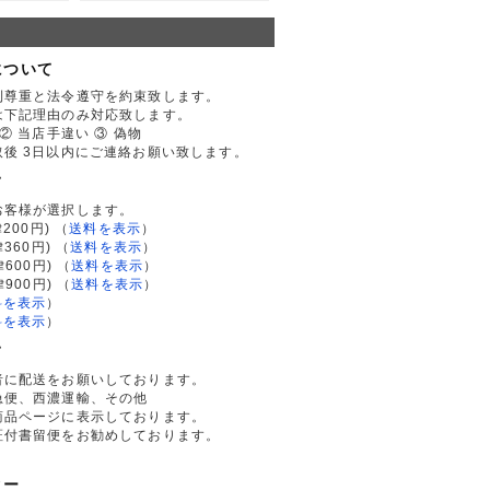
について
利尊重と法令遵守を約束致します。
は下記理由のみ対応致します。
② 当店手違い ③ 偽物
後 3日以内にご連絡お願い致します。
て
お客様が選択します。
200円)
（
送料を表示
）
律360円)
（
送料を表示
）
律600円)
（
送料を表示
）
律900円)
（
送料を表示
）
料を表示
）
料を表示
）
て
者に配送をお願いしております。
急便、西濃運輸、その他
商品ページに表示しております。
証付書留便をお勧めしております。
ター