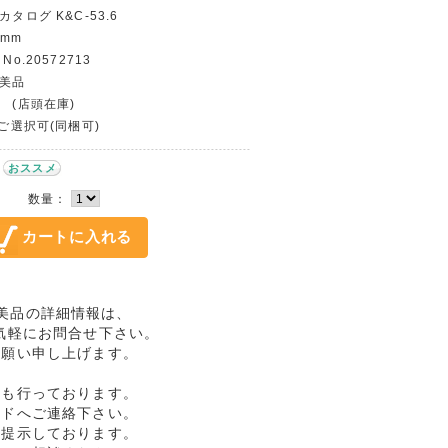
タログ K&C-53.6
 mm
o.20572713
～美品
 (店頭在庫)
〜ご選択可(同梱可)
おススメ
数量：
3 極美品の詳細情報は、
気軽にお問合せ下さい。
お願い申し上げます。
売も行っております。
ルドへご連絡下さい。
格提示しております。