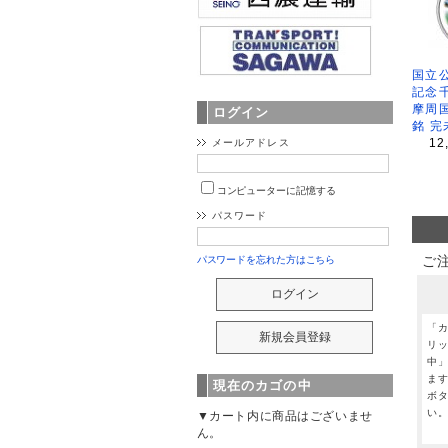
国立公
記念
摩周
ログイン
銘 完
12
メールアドレス
コンピューターに記憶する
パスワード
ご
パスワードを忘れた方はこちら
「
リ
中
ま
現在のカゴの中
ボ
い
▼カート内に商品はございませ
ん。