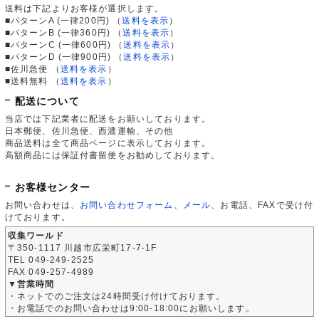
送料は下記よりお客様が選択します。
■パターンA (一律200円)
（
送料を表示
）
■パターンB (一律360円)
（
送料を表示
）
■パターンC (一律600円)
（
送料を表示
）
■パターンD (一律900円)
（
送料を表示
）
■佐川急便
（
送料を表示
）
■送料無料
（
送料を表示
）
配送について
当店では下記業者に配送をお願いしております。
日本郵便、佐川急便、西濃運輸、その他
商品送料は全て商品ページに表示しております。
高額商品には保証付書留便をお勧めしております。
お客様センター
お問い合わせは、
お問い合わせフォーム
、
メール
、お電話、FAXで受け付
けております。
収集ワールド
〒350-1117 川越市広栄町17-7-1F
TEL 049-249-2525
FAX 049-257-4989
▼営業時間
・ネットでのご注文は24時間受け付けております。
・お電話でのお問い合わせは9:00-18:00にお願いします。