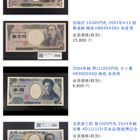
旧福沢 10000円札 2001年H13 財
務省銘 褐色VW699456U 未使用
会員価格(税別)：
15,800
円
2004年銘 野口1000円札 キリ番
HE600000Q 褐色 未使用
会員価格(税別)：
6,800
円
北里柴三郎 新1000円札 2024年銘
珍番 AD111115/完未品/新紙幣記念
会員価格(税別)：