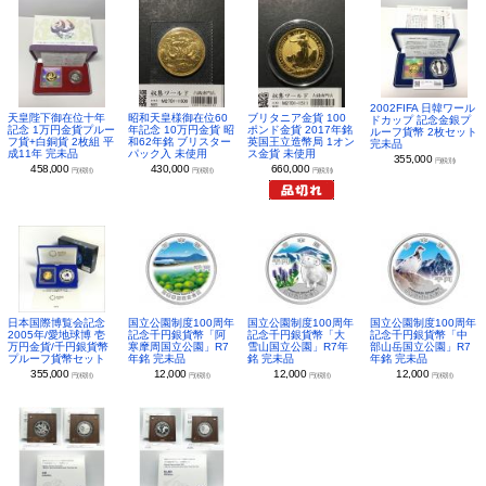
2002FIFA 日韓ワール
昭和天皇様御在位60
ブリタニア金貨 100
天皇陛下御在位十年
ドカップ 記念金銀プ
年記念 10万円金貨 昭
ポンド金貨 2017年銘
記念 1万円金貨プルー
ルーフ貨幣 2枚セット
和62年銘 ブリスター
英国王立造幣局 1オン
フ貨+白銅貨 2枚組 平
完未品
パック入 未使用
ス金貨 未使用
成11年 完未品
355,000
円(税別)
430,000
660,000
458,000
円(税別)
円(税別)
円(税別)
日本国際博覧会記念
国立公園制度100周年
国立公園制度100周年
国立公園制度100周年
2005年/愛地球博 壱
記念千円銀貨幣「阿
記念千円銀貨幣「大
記念千円銀貨幣「中
万円金貨/千円銀貨幣
寒摩周国立公園」R7
雪山国立公園」R7年
部山岳国立公園」R7
プルーフ貨幣セット
年銘 完未品
銘 完未品
年銘 完未品
355,000
12,000
12,000
12,000
円(税別)
円(税別)
円(税別)
円(税別)