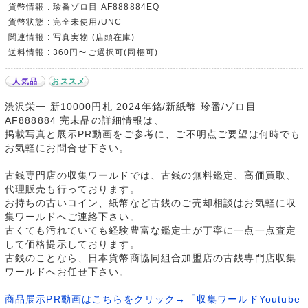
貨幣情報 : 珍番ゾロ目 AF888884EQ
貨幣状態 : 完全未使用/UNC
関連情報 : 写真実物 (店頭在庫)
送料情報 : 360円〜ご選択可(同梱可)
人気品
おススメ
渋沢栄一 新10000円札 2024年銘/新紙幣 珍番/ゾロ目
AF888884 完未品の詳細情報は、
掲載写真と展示PR動画をご参考に、ご不明点ご要望は何時でも
お気軽にお問合せ下さい。
古銭専門店の収集ワールドでは、古銭の無料鑑定、高価買取、
代理販売も行っております。
お持ちの古いコイン、紙幣など古銭のご売却相談はお気軽に収
集ワールドへご連絡下さい。
古くても汚れていても経験豊富な鑑定士が丁寧に一点一点査定
して価格提示しております。
古銭のことなら、日本貨幣商協同組合加盟店の古銭専門店収集
ワールドへお任せ下さい。
商品展示PR動画はこちらをクリック→「収集ワールドYoutube