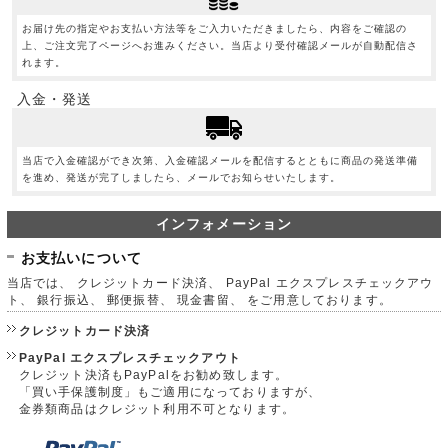
お届け先の指定やお支払い方法等をご入力いただきましたら、内容をご確認の
上、ご注文完了ページへお進みください。当店より受付確認メールが自動配信さ
れます。
入金・発送
当店で入金確認ができ次第、入金確認メールを配信するとともに商品の発送準備
を進め、発送が完了しましたら、メールでお知らせいたします。
インフォメーション
お支払いについて
当店では、 クレジットカード決済、 PayPal エクスプレスチェックアウ
ト、 銀行振込、 郵便振替、 現金書留、 をご用意しております。
クレジットカード決済
PayPal エクスプレスチェックアウト
クレジット決済もPayPalをお勧め致します。
「買い手保護制度」もご適用になっておりますが、
金券類商品はクレジット利用不可となります。