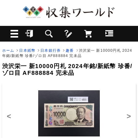
ホーム
日本紙幣
日本銀行券
趣番
渋沢栄一 新10000円札 2024
年銘/新紙幣 珍番/ゾロ目 AF888884 完未品
渋沢栄一 新10000円札 2024年銘/新紙幣 珍番/
ゾロ目 AF888884 完未品
<
>