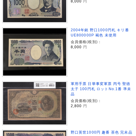
8,000
円
2004年銘 野口1000円札 キリ番
UE800000P 褐色 未使用
会員価格(税別)：
8,000
円
軍用手票 日華事変軍票 丙号 聖徳
太子 100円札 ロットNo.1番 準未
品
会員価格(税別)：
2,800
円
野口英世1000円 趣番 茶色 完未品