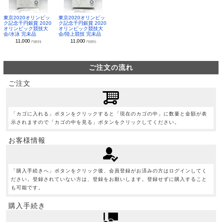
東京2020オリンピッ
東京2020オリンピッ
ク記念千円銀貨 2020
ク記念千円銀貨 2020
オリンピック競技大
オリンピック競技大
会/水泳 完未品
会/陸上競技 完未品
11,000
11,000
円(税別)
円(税別)
ご注文の流れ
ご注文
「カゴに入れる」ボタンをクリックすると「現在のカゴの中」に数量と金額が表
示されますので「カゴの中を見る」ボタンをクリックしてください。
お客様情報
「購入手続きへ」ボタンをクリック後、会員登録がお済みの方はログインしてく
ださい。登録されていない方は、登録をお願いします。登録せずに購入すること
も可能です。
購入手続き