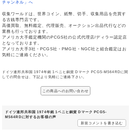
チャンネル」へ
収集ワールドは、世界コイン、紙幣、切手、収集用品を売買す
る古銭専門店です。
高価買取、無料鑑定、代理販売、オークション出品代行などの
業務も行っております。
アメリカ大手鑑定機関のPCGS社の公式代理店/ディラー認定店
となっております。
アメリカ大手3社・PCGS社・PMG社・NGC社と組合鑑定はお
気軽にご連絡ください。
ドイツ連邦共和国 1974年銘 1ペニヒ銅貨 Dマーク PCGS-MS64RDに関
しての問合せは、下記より気軽にご連絡下さい。
この商品へのお問い合わせ
ドイツ連邦共和国 1974年銘 1ペニヒ銅貨 Dマーク PCGS-
MS64RDに対するお客様の声
新規コメントを書き込む