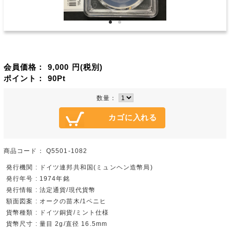
会員価格：
9,000
円(税別)
ポイント：
90
Pt
数量：
商品コード：
Q5501-1082
発行機関 : ドイツ連邦共和国(ミュンヘン造幣局)
発行年号 : 1974年銘
発行情報 : 法定通貨/現代貨幣
額面図案 : オークの苗木/1ペニヒ
貨幣種類 : ドイツ銅貨/ミント仕様
貨幣尺寸 : 量目 2g/直径 16.5mm