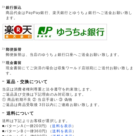
銀行振込
商品代金はPayPay銀行、楽天銀行とゆうちょ銀行へご送金お願い致し
ます。
郵便振替
郵便振替は、当店のゆうちょ銀行口座へご送金お願い致します。
現金書留
現金書留にてご決済の場合は収集ワールド店頭宛にご送付お願い致しま
す。
返品・交換について
当店は消費者権利尊重と法令遵守を約束致します。
ご返品及び交換は下記理由のみ対応致します。
① 商品初期不良 ② 当店手違い ③ 偽物
ご返品は商品受取後 3日以内にご連絡お願い致します。
送料について
送料は下記よりお客様が選択します。
■パターンA (一律200円)
（
送料を表示
）
■パターンB (一律360円)
（
送料を表示
）