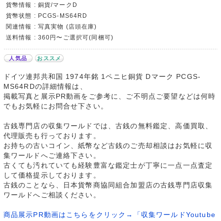
貨幣情報 : 銅貨/マークD
貨幣状態 : PCGS-MS64RD
関連情報 : 写真実物 (店頭在庫)
送料情報 : 360円〜ご選択可(同梱可)
人気品
おススメ
ドイツ連邦共和国 1974年銘 1ペニヒ銅貨 Dマーク PCGS-
MS64RDの詳細情報は、
掲載写真と展示PR動画をご参考に、ご不明点ご要望などは何時
でもお気軽にお問合せ下さい。
古銭専門店の収集ワールドでは、古銭の無料鑑定、高価買取、
代理販売も行っております。
お持ちの古いコイン、紙幣など古銭のご売却相談はお気軽に収
集ワールドへご連絡下さい。
古くても汚れていても経験豊富な鑑定士が丁寧に一点一点査定
して価格提示しております。
古銭のことなら、日本貨幣商協同組合加盟店の古銭専門店収集
ワールドへご相談ください。
商品展示PR動画はこちらをクリック→「収集ワールドYoutube