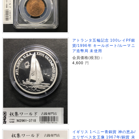
アトランタ五輪記念 100レイPF銀
貨/1996年 キールボート/ルーマニ
ア造幣局 未使用
会員価格(税別)：
4,600
円
イギリス 1ペニー青銅貨 神の恵み/
エリザベス女王像 1967年/銅貨 未