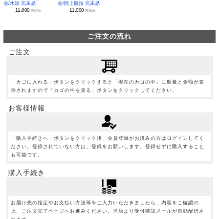
会/水泳 完未品
会/陸上競技 完未品
11,000
11,000
円(税別)
円(税別)
ご注文の流れ
ご注文
「カゴに入れる」ボタンをクリックすると「現在のカゴの中」に数量と金額が表
示されますので「カゴの中を見る」ボタンをクリックしてください。
お客様情報
「購入手続きへ」ボタンをクリック後、会員登録がお済みの方はログインしてく
ださい。登録されていない方は、登録をお願いします。登録せずに購入すること
も可能です。
購入手続き
お届け先の指定やお支払い方法等をご入力いただきましたら、内容をご確認の
上、ご注文完了ページへお進みください。当店より受付確認メールが自動配信さ