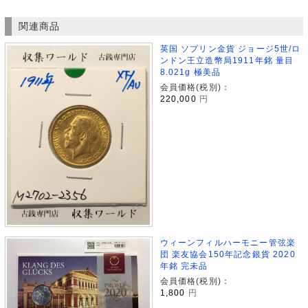
関連商品
英国 ソプリン金貨 ジョージ5世/ロ
ンドン王立造幣局1911年銘 量目
8.021g 極美品
会員価格(税別)：
220,000
円
ウィーンフィルハーモニー管弦楽
団 楽友協会150年記念銀貨 2020
年銘 完未品
会員価格(税別)：
1,800
円