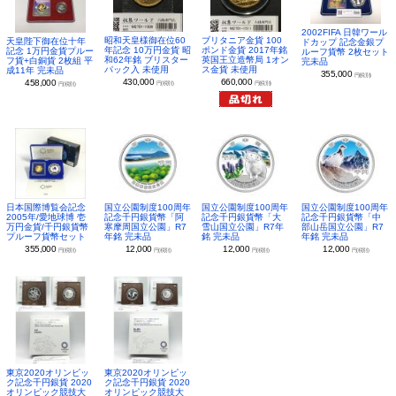
2002FIFA 日韓ワール
昭和天皇様御在位60
ブリタニア金貨 100
天皇陛下御在位十年
ドカップ 記念金銀プ
年記念 10万円金貨 昭
ポンド金貨 2017年銘
記念 1万円金貨プルー
ルーフ貨幣 2枚セット
和62年銘 ブリスター
英国王立造幣局 1オン
フ貨+白銅貨 2枚組 平
完未品
パック入 未使用
ス金貨 未使用
成11年 完未品
355,000
円(税別)
430,000
660,000
458,000
円(税別)
円(税別)
円(税別)
日本国際博覧会記念
国立公園制度100周年
国立公園制度100周年
国立公園制度100周年
2005年/愛地球博 壱
記念千円銀貨幣「阿
記念千円銀貨幣「大
記念千円銀貨幣「中
万円金貨/千円銀貨幣
寒摩周国立公園」R7
雪山国立公園」R7年
部山岳国立公園」R7
プルーフ貨幣セット
年銘 完未品
銘 完未品
年銘 完未品
355,000
12,000
12,000
12,000
円(税別)
円(税別)
円(税別)
円(税別)
東京2020オリンピッ
東京2020オリンピッ
ク記念千円銀貨 2020
ク記念千円銀貨 2020
オリンピック競技大
オリンピック競技大