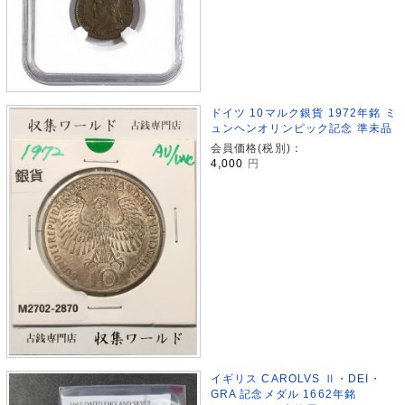
ドイツ 10マルク銀貨 1972年銘 ミ
ュンヘンオリンピック記念 準未品
会員価格(税別)：
4,000
円
イギリス CAROLVS Ⅱ・DEI・
GRA 記念メダル 1662年銘