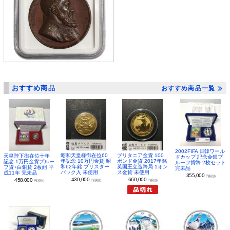
おすすめ商品
おすすめ商品一覧
2002FIFA 日韓ワール
昭和天皇様御在位60
ブリタニア金貨 100
天皇陛下御在位十年
ドカップ 記念金銀プ
年記念 10万円金貨 昭
ポンド金貨 2017年銘
記念 1万円金貨プルー
ルーフ貨幣 2枚セット
和62年銘 ブリスター
英国王立造幣局 1オン
フ貨+白銅貨 2枚組 平
完未品
パック入 未使用
ス金貨 未使用
成11年 完未品
355,000
円(税別)
430,000
660,000
458,000
円(税別)
円(税別)
円(税別)