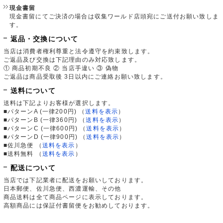
現金書留
現金書留にてご決済の場合は収集ワールド店頭宛にご送付お願い致しま
す。
返品・交換について
当店は消費者権利尊重と法令遵守を約束致します。
ご返品及び交換は下記理由のみ対応致します。
① 商品初期不良 ② 当店手違い ③ 偽物
ご返品は商品受取後 3日以内にご連絡お願い致します。
送料について
送料は下記よりお客様が選択します。
■パターンA (一律200円)
（
送料を表示
）
■パターンB (一律360円)
（
送料を表示
）
■パターンC (一律600円)
（
送料を表示
）
■パターンD (一律900円)
（
送料を表示
）
■佐川急便
（
送料を表示
）
■送料無料
（
送料を表示
）
配送について
当店では下記業者に配送をお願いしております。
日本郵便、佐川急便、西濃運輸、その他
商品送料は全て商品ページに表示しております。
高額商品には保証付書留便をお勧めしております。