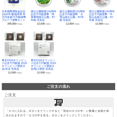
日本国際博覧会記念
国立公園制度100周年
国立公園制度100周年
国立公園制度100周年
2005年/愛地球博 壱
記念千円銀貨幣「阿
記念千円銀貨幣「大
記念千円銀貨幣「中
万円金貨/千円銀貨幣
寒摩周国立公園」R7
雪山国立公園」R7年
部山岳国立公園」R7
プルーフ貨幣セット
年銘 完未品
銘 完未品
年銘 完未品
355,000
12,000
12,000
12,000
円(税別)
円(税別)
円(税別)
円(税別)
東京2020オリンピッ
東京2020オリンピッ
ク記念千円銀貨 2020
ク記念千円銀貨 2020
オリンピック競技大
オリンピック競技大
会/水泳 完未品
会/陸上競技 完未品
11,000
11,000
円(税別)
円(税別)
ご注文の流れ
ご注文
「カゴに入れる」ボタンをクリックすると「現在のカゴの中」に数量と金額が表
示されますので「カゴの中を見る」ボタンをクリックしてください。