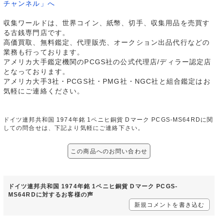
チャンネル」へ
収集ワールドは、世界コイン、紙幣、切手、収集用品を売買す
る古銭専門店です。
高価買取、無料鑑定、代理販売、オークション出品代行などの
業務も行っております。
アメリカ大手鑑定機関のPCGS社の公式代理店/ディラー認定店
となっております。
アメリカ大手3社・PCGS社・PMG社・NGC社と組合鑑定はお
気軽にご連絡ください。
ドイツ連邦共和国 1974年銘 1ペニヒ銅貨 Dマーク PCGS-MS64RDに関
しての問合せは、下記より気軽にご連絡下さい。
この商品へのお問い合わせ
ドイツ連邦共和国 1974年銘 1ペニヒ銅貨 Dマーク PCGS-
MS64RDに対するお客様の声
新規コメントを書き込む