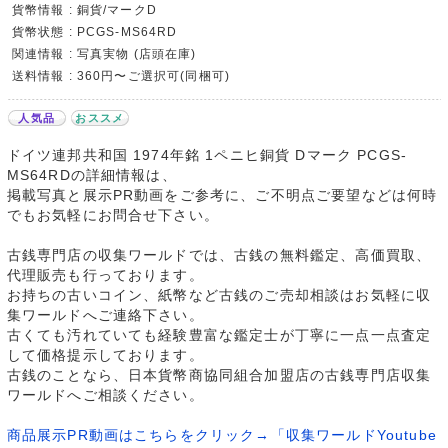
貨幣情報 : 銅貨/マークD
貨幣状態 : PCGS-MS64RD
関連情報 : 写真実物 (店頭在庫)
送料情報 : 360円〜ご選択可(同梱可)
人気品
おススメ
ドイツ連邦共和国 1974年銘 1ペニヒ銅貨 Dマーク PCGS-
MS64RDの詳細情報は、
掲載写真と展示PR動画をご参考に、ご不明点ご要望などは何時
でもお気軽にお問合せ下さい。
古銭専門店の収集ワールドでは、古銭の無料鑑定、高価買取、
代理販売も行っております。
お持ちの古いコイン、紙幣など古銭のご売却相談はお気軽に収
集ワールドへご連絡下さい。
古くても汚れていても経験豊富な鑑定士が丁寧に一点一点査定
して価格提示しております。
古銭のことなら、日本貨幣商協同組合加盟店の古銭専門店収集
ワールドへご相談ください。
商品展示PR動画はこちらをクリック→「収集ワールドYoutube