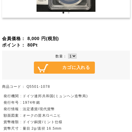
会員価格：
8,000
円(税別)
ポイント：
80
Pt
数量：
商品コード：
Q5501-1078
発行機関 : ドイツ連邦共和国(ミュンヘン造幣局)
発行年号 : 1974年銘
発行情報 : 法定通貨/現代貨幣
額面図案 : オークの苗木/1ペニヒ
貨幣種類 : ドイツ銅貨/ミント仕様
貨幣尺寸 : 量目 2g/直径 16.5mm