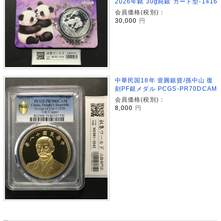
2026年銘 30g純銀 カード型-1416
会員価格(税別)：
30,000
円
中華民国18年 壹圓銀貨/孫中山 復
刻PF銀メダル PCGS-PR70DCAM
会員価格(税別)：
8,000
円