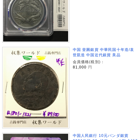
中国 壹圓銀貨 中華民国十年造/袁
世凱造 中国近代銀貨 美品
会員価格(税別)：
81,000
円
中国人民銀行 10元パンダ銀貨