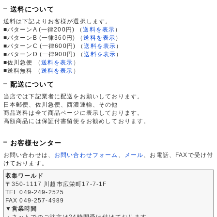
送料について
送料は下記よりお客様が選択します。
■パターンA (一律200円)
（
送料を表示
）
■パターンB (一律360円)
（
送料を表示
）
■パターンC (一律600円)
（
送料を表示
）
■パターンD (一律900円)
（
送料を表示
）
■佐川急便
（
送料を表示
）
■送料無料
（
送料を表示
）
配送について
当店では下記業者に配送をお願いしております。
日本郵便、佐川急便、西濃運輸、その他
商品送料は全て商品ページに表示しております。
高額商品には保証付書留便をお勧めしております。
お客様センター
お問い合わせは、
お問い合わせフォーム
、
メール
、お電話、FAXで受け付
けております。
収集ワールド
〒350-1117 川越市広栄町17-7-1F
TEL 049-249-2525
FAX 049-257-4989
▼営業時間
・ネットでのご注文は24時間受け付けております。