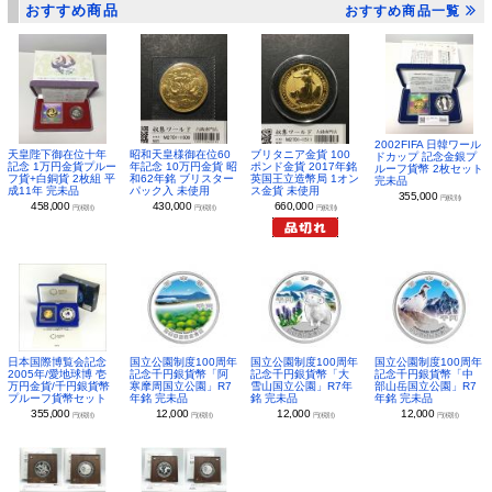
おすすめ商品
おすすめ商品一覧
2002FIFA 日韓ワール
昭和天皇様御在位60
ブリタニア金貨 100
天皇陛下御在位十年
ドカップ 記念金銀プ
年記念 10万円金貨 昭
ポンド金貨 2017年銘
記念 1万円金貨プルー
ルーフ貨幣 2枚セット
和62年銘 ブリスター
英国王立造幣局 1オン
フ貨+白銅貨 2枚組 平
完未品
パック入 未使用
ス金貨 未使用
成11年 完未品
355,000
円(税別)
430,000
660,000
458,000
円(税別)
円(税別)
円(税別)
日本国際博覧会記念
国立公園制度100周年
国立公園制度100周年
国立公園制度100周年
2005年/愛地球博 壱
記念千円銀貨幣「阿
記念千円銀貨幣「大
記念千円銀貨幣「中
万円金貨/千円銀貨幣
寒摩周国立公園」R7
雪山国立公園」R7年
部山岳国立公園」R7
プルーフ貨幣セット
年銘 完未品
銘 完未品
年銘 完未品
355,000
12,000
12,000
12,000
円(税別)
円(税別)
円(税別)
円(税別)