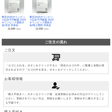
東京2020オリンピッ
東京2020オリンピッ
ク記念千円銀貨 2020
ク記念千円銀貨 2020
オリンピック競技大
オリンピック競技大
会/水泳 完未品
会/陸上競技 完未品
11,000
11,000
円(税別)
円(税別)
ご注文の流れ
ご注文
「カゴに入れる」ボタンをクリックすると「現在のカゴの中」に数量と金額が表
示されますので「カゴの中を見る」ボタンをクリックしてください。
お客様情報
「購入手続きへ」ボタンをクリック後、会員登録がお済みの方はログインしてく
ださい。登録されていない方は、登録をお願いします。登録せずに購入すること
も可能です。
購入手続き