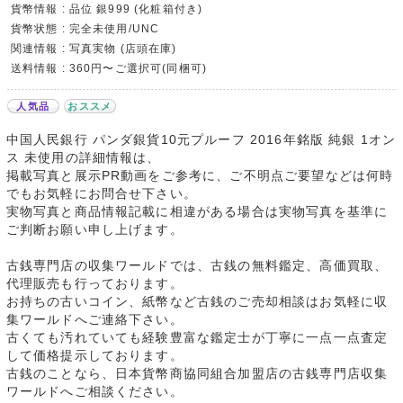
貨幣情報 : 品位 銀999 (化粧箱付き)
貨幣状態 : 完全未使用/UNC
関連情報 : 写真実物 (店頭在庫)
送料情報 : 360円〜ご選択可(同梱可)
人気品
おススメ
中国人民銀行 パンダ銀貨10元プルーフ 2016年銘版 純銀 1オン
ス 未使用の詳細情報は、
掲載写真と展示PR動画をご参考に、ご不明点ご要望などは何時
でもお気軽にお問合せ下さい。
実物写真と商品情報記載に相違がある場合は実物写真を基準に
ご判断お願い申し上げます。
古銭専門店の収集ワールドでは、古銭の無料鑑定、高価買取、
代理販売も行っております。
お持ちの古いコイン、紙幣など古銭のご売却相談はお気軽に収
集ワールドへご連絡下さい。
古くても汚れていても経験豊富な鑑定士が丁寧に一点一点査定
して価格提示しております。
古銭のことなら、日本貨幣商協同組合加盟店の古銭専門店収集
ワールドへご相談ください。