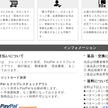
カゴに入れる」ボタンをク
「購入手続きへ」ボタンをク
お届け先の指定やお
ックすると「現在のカゴの
リック後、会員登録がお済み
法等をご入力いただ
」に数量と金額が表示され
の方はログインしてくださ
ら、内容をご確認の
すので「カゴの中を見る」
い。登録されていない方は、
文完了ページへお進
タンをクリックしてくださ
登録をお願いします。登録せ
い。当店より受付確
。
ずに購入することも可能で
が自動配信されます
す。
インフォメーション
支払いについて
返品・交換
は、 クレジットカード決済、 PayPal エクスプレス
当店は消費者権
ックアウト、 銀行振込、 郵便振替、 現金書留、 をご
ご返品及び交換
しております。
① 商品初期不良 
ご返品は商品受取
レジットカード決済
送料につい
yPal エクスプレスチェックアウト
送料は下記より
ジット決済もPayPalをお勧め致します。
■パターンA (一律
買い手保護制度」もご適用になっておりますが、
■パターンB (一
券類商品はクレジット利用不可となります。
■パターンC (一
■パターンD (一
■佐川急便
（
送