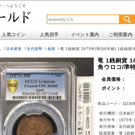
ド」へようこそ
人気コイン
人気切手
イベント案内
ご利用案内
ム
日本硬貨
近代貨幣
銅貨
竜 1銭銅貨 1875年(明治8年銘) 1銭銅貨
竜 1銭銅貨 1
角ウロコ/準特
会員価格：
ポイント：
商品コード：
Q2308
発行機関 : 日本銀
発行年号 : 1875年
発行情報 : 近代
額面図案 : 竜 1銭