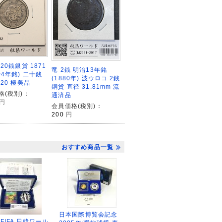
20銭銀貨 1871
竜 2銭 明治13年銘
4年銘) 二十銭
(1880年) 波ウロコ 2銭
20 極美品
銅貨 直径 31.81mm 流
格(税別)：
通済品
円
会員価格(税別)：
200
円
おすすめ商品一覧
日本国際博覧会記念
2FIFA 日韓ワール