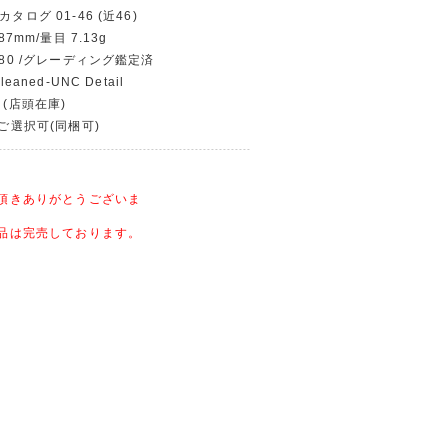
カタログ 01-46 (近46)
87mm/量目 7.13g
980 /グレーディング鑑定済
eaned-UNC Detail
 (店頭在庫)
〜ご選択可(同梱可)
頂きありがとうございま
品は完売しております。