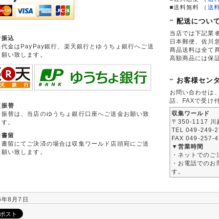
■送料無料
（
送
配送につい
当店では下記業
行振込
日本郵便、佐川
品代金はPayPay銀行、楽天銀行とゆうちょ銀行へご送
商品送料は全て
お願い致します。
高額商品には保
お客様セン
お問い合わせは
話、FAXで受け
便振替
収集ワールド
便振替は、当店のゆうちょ銀行口座へご送金お願い致
〒350-1117 
ます。
TEL 049-249-
金書留
FAX 049-257-
金書留にてご決済の場合は収集ワールド店頭宛にご送
▼営業時間
お願い致します。
・ネットでのご
・お電話でのお問
す。
6年8月7日