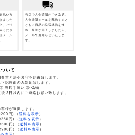
支払い方
当店で入金確認ができ次第、
きました
入金確認メールを配信すると
上、ご注
ともに商品の発送準備を進
みくださ
め、発送が完了しましたら、
認メール
メールでお知らせいたしま
。
す。
について
利尊重と法令遵守を約束致します。
は下記理由のみ対応致します。
② 当店手違い ③ 偽物
後 3日以内にご連絡お願い致します。
て
お客様が選択します。
200円)
（
送料を表示
）
律360円)
（
送料を表示
）
律600円)
（
送料を表示
）
律900円)
（
送料を表示
）
料を表示
）