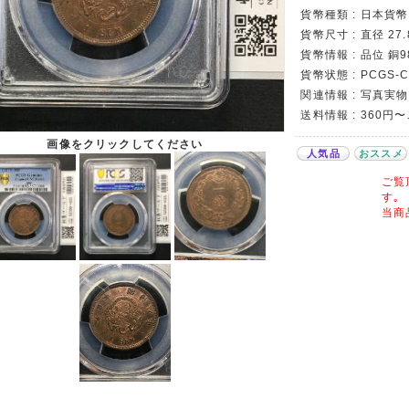
貨幣種類 : 日本貨幣
貨幣尺寸 : 直径 27.
貨幣情報 : 品位 銅
貨幣状態 : PCGS-Cl
関連情報 : 写真実物
送料情報 : 360円
画像をクリックしてください
人気品
おススメ
ご覧
す｡
当商