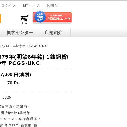
ログイン
MYページ
お問合せ
顧客センター
店舗紹介
/角ウロコ/準特年 PCGS-UNC
875年(明治8年銘) 1銭銅貨/
年 PCGS-UNC
7,000
円(税別)
70
Pt
-1025
行(日本政府造幣局)
 (明治8年銘)準特年
銀貨シリーズ・発行流通停止
銅貨/角ウロコ/百枚換1圓