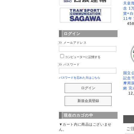
天皇
念 1
貨+白
11年
45
ログイン
メールアドレス
コンピューターに記憶する
パスワード
国立公
記念
パスワードを忘れた方はこちら
摩周
銘 完
12
現在のカゴの中
▼カート内に商品はございませ
ご
ん。