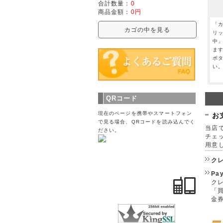
合計数量：
0
商品金額：
0円
「
カゴの中を見る
リ
中
ま
ボ
い
QRコード
現在のページを携帯やスマートフォン
お
で見る場合、QRコードを読み込んでく
当店で
ださい。
チェ
用意
ク
Pa
クレ
「
金