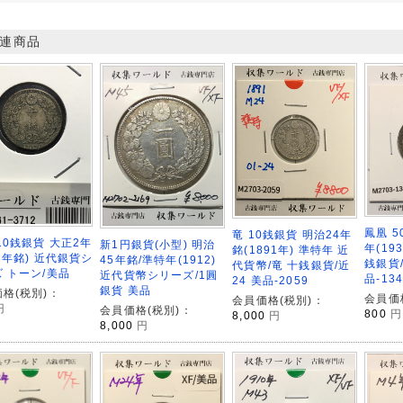
連商品
鳳凰 5
竜 10銭銀貨 明治24年
10銭銀貨 大正2年
新1円銀貨(小型) 明治
年(19
銘(1891年) 準特年 近
13年銘) 近代銀貨シ
45年銘/準特年(1912)
銭銀貨/
代貨幣/竜 十銭銀貨/近
 トーン/美品
近代貨幣シリーズ/1圓
品-134
24 美品-2059
銀貨 美品
格(税別)：
会員価
会員価格(税別)：
円
会員価格(税別)：
800
円
8,000
円
8,000
円