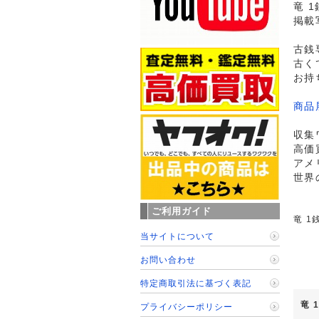
竜 
掲載
古銭
古く
お持
商品
収集
高価
アメ
世界
ご利用ガイド
竜 1
当サイトについて
お問い合わせ
特定商取引法に基づく表記
竜 
プライバシーポリシー