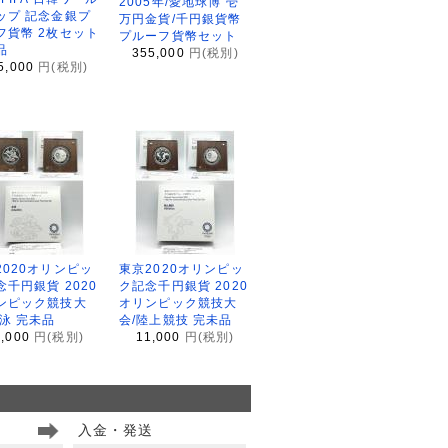
2005年/愛地球博 壱
ップ 記念金銀プ
万円金貨/千円銀貨幣
フ貨幣 2枚セット
プルーフ貨幣セット
品
355,000
円(税別)
5,000
円(税別)
2020オリンピッ
東京2020オリンピッ
念千円銀貨 2020
ク記念千円銀貨 2020
ンピック競技大
オリンピック競技大
水泳 完未品
会/陸上競技 完未品
1,000
円(税別)
11,000
円(税別)
入金・発送