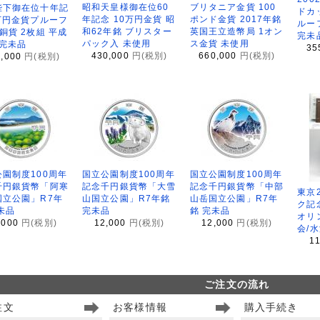
昭和天皇様御在位60
ブリタニア金貨 100
陛下御在位十年記
ドカ
年記念 10万円金貨 昭
ポンド金貨 2017年銘
万円金貨プルーフ
ルー
和62年銘 ブリスター
英国王立造幣局 1オン
銅貨 2枚組 平成
完未
パック入 未使用
ス金貨 未使用
 完未品
35
430,000
円(税別)
660,000
円(税別)
8,000
円(税別)
園制度100周年
国立公園制度100周年
国立公園制度100周年
千円銀貨幣「阿寒
記念千円銀貨幣「大雪
記念千円銀貨幣「中部
東京
国立公園」R7年
山国立公園」R7年銘
山岳国立公園」R7年
ク記
未品
完未品
銘 完未品
オリ
,000
円(税別)
12,000
円(税別)
12,000
円(税別)
会/
1
ご注文の流れ
注文
お客様情報
購入手続き