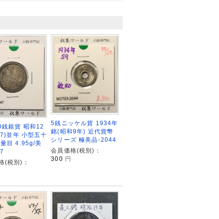
5銭ニッケル貨 1934年
0銭銀貨 昭和12
銘(昭和9年) 近代貨幣
37)並年 小型五十
シリーズ 極美品-2044
量目 4.95g/美
会員価格(税別)：
7
300
円
格(税別)：