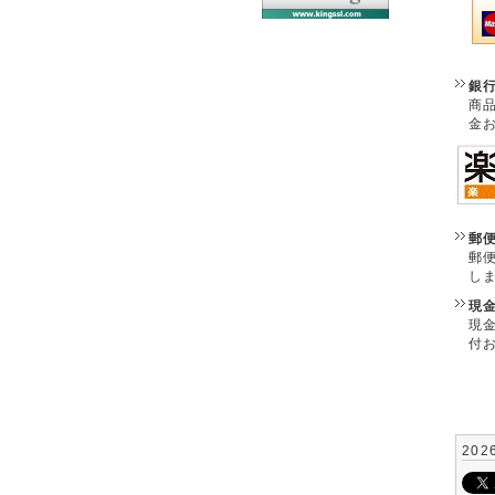
銀
商
金
郵
郵
し
現
現
付
202