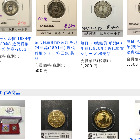
ッケル貨 1934年
旭日 竜
菊 5銭白銅貨/菊紋 明治
旭日 20銭銀貨 明治43
和9年) 近代貨幣
年(明治
24年銘(1891年) 近代
年銘(1910年) 近代銀貨
ズ 美品-2033
銀貨/近
貨幣シリーズ/五銭 美
シリーズ 極美品
格(税別)：
品
会員価
会員価格(税別)：
円
3,500
会員価格(税別)：
1,200
円
500
円
すすめ商品
200