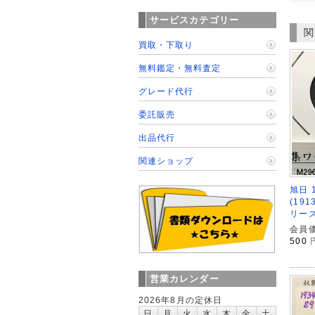
サービスカテゴリー
関
買取・下取り
無料鑑定・無料査定
グレード代行
委託販売
出品代行
関連ショップ
旭日 
(19
リーズ
会員価
500
営業カレンダー
2026年8月の定休日
日
月
火
水
木
金
土