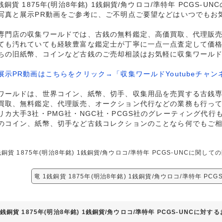
1銭銅貨 1875年(明治8年銘) 1銭銅貨/角ウロコ/準特年 PCGS-U
写真と展示PR動画をご参考に、ご不明点ご要望などはいつでもお
専門店の収集ワールドでは、古銭の無料鑑定、高価買取、代理販
ても汚れていても経験豊富な鑑定士が丁寧に一点一点査定して価
ちの旧紙幣、コインなど古銭のご売却相談はお気軽に収集ワール
展示PR動画はこちらをクリック→「収集ワールドYoutubeチャン
ワールドは、世界コイン、紙幣、切手、収集用品を売買する古銭
買取、無料鑑定、代理販売、オークション代行などの業務も行っ
リカ大手3社・PMG社・NGC社・PCGS社のグレーティング代行
のコイン、紙幣、切手など古銭コレクションのことなら何でもご
銭銅貨 1875年(明治8年銘) 1銭銅貨/角ウロコ/準特年 PCGS-UNCに
竜 1銭銅貨 1875年(明治8年銘) 1銭銅貨/角ウロコ/準特年 PC
1銭銅貨 1875年(明治8年銘) 1銭銅貨/角ウロコ/準特年 PCGS-UNCに対す