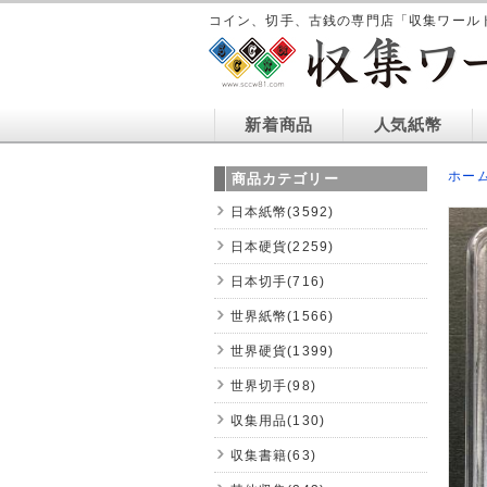
コイン、切手、古銭の専門店「収集ワール
新着商品
人気紙幣
ホー
商品カテゴリー
日本紙幣(3592)
日本硬貨(2259)
日本切手(716)
世界紙幣(1566)
世界硬貨(1399)
世界切手(98)
収集用品(130)
収集書籍(63)