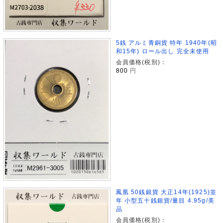
5銭 アルミ青銅貨 特年 1940年(昭
和15年) ロール出し 完全未使用
会員価格(税別)：
800
円
鳳凰 50銭銀貨 大正14年(1925)並
年 小型五十銭銀貨/量目 4.95g/美
品
会員価格(税別)：