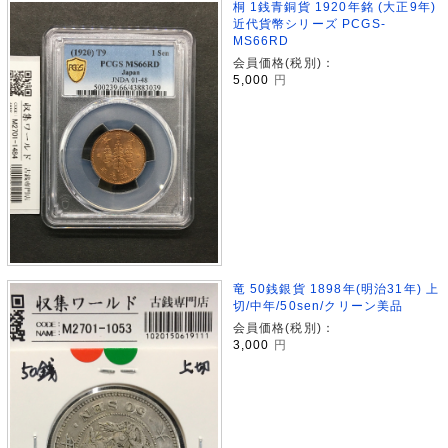
桐 1銭青銅貨 1920年銘 (大正9年)
近代貨幣シリーズ PCGS-
MS66RD
会員価格(税別)：
5,000
円
竜 50銭銀貨 1898年(明治31年) 上
切/中年/50sen/クリーン美品
会員価格(税別)：
3,000
円