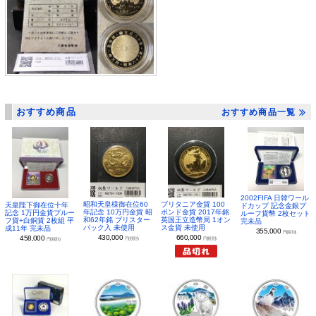
おすすめ商品
おすすめ商品一覧
2002FIFA 日韓ワール
昭和天皇様御在位60
ブリタニア金貨 100
天皇陛下御在位十年
ドカップ 記念金銀プ
年記念 10万円金貨 昭
ポンド金貨 2017年銘
記念 1万円金貨プルー
ルーフ貨幣 2枚セット
和62年銘 ブリスター
英国王立造幣局 1オン
フ貨+白銅貨 2枚組 平
完未品
パック入 未使用
ス金貨 未使用
成11年 完未品
355,000
円(税別)
430,000
660,000
458,000
円(税別)
円(税別)
円(税別)