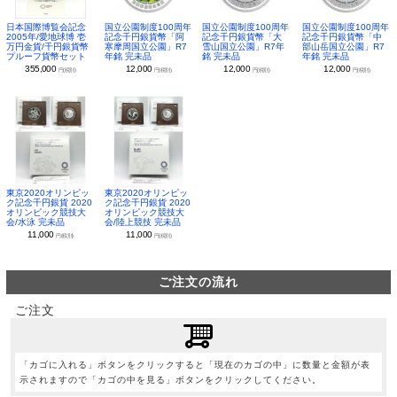
日本国際博覧会記念
国立公園制度100周年
国立公園制度100周年
国立公園制度100周年
2005年/愛地球博 壱
記念千円銀貨幣「阿
記念千円銀貨幣「大
記念千円銀貨幣「中
万円金貨/千円銀貨幣
寒摩周国立公園」R7
雪山国立公園」R7年
部山岳国立公園」R7
プルーフ貨幣セット
年銘 完未品
銘 完未品
年銘 完未品
355,000
12,000
12,000
12,000
円(税別)
円(税別)
円(税別)
円(税別)
東京2020オリンピッ
東京2020オリンピッ
ク記念千円銀貨 2020
ク記念千円銀貨 2020
オリンピック競技大
オリンピック競技大
会/水泳 完未品
会/陸上競技 完未品
11,000
11,000
円(税別)
円(税別)
ご注文の流れ
ご注文
「カゴに入れる」ボタンをクリックすると「現在のカゴの中」に数量と金額が表
示されますので「カゴの中を見る」ボタンをクリックしてください。