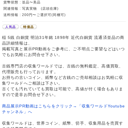
貨幣状態 : 並品〜美品
関連情報 : 写真実物 (店頭在庫)
送料情報 : 200円〜ご選択可(同梱可)
人気品
特価品
稲 5銭 白銅貨 明治31年銘 1898年 近代白銅貨 流通済並品の商
品詳細情報は、
掲載写真と展示PR動画をご参考に、ご不明点ご要望などはいつ
でもお気軽にお問合せ下さい。
古銭専門店の収集ワールドでは、古銭の無料鑑定、高価買取、
代理販売も行っております。
お持ちの古いコイン、紙幣など古銭のご売却相談はお気軽に収
集ワールドへご相談は下さい。
古くても汚れていても買取は可能で、高値が付く場合もありま
すので是非お問合せ下さい。
商品展示PR動画はこちらをクリック→「収集ワールドYoutube
チャンネル」へ
収集ワールドは、世界コイン、紙幣、切手、収集用品を売買す