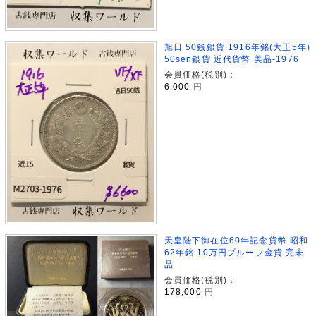
旭日 50銭銀貨 1916年銘(大正5年)
50sen銀貨 近代貨幣 美品-1976
会員価格(税別)：
6,000
円
天皇陛下御在位60年記念貨幣 昭和
62年銘 10万円プルーフ金貨 完未
品
会員価格(税別)：
178,000
円