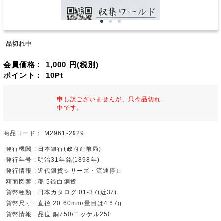
品切れ中
会員価格：
1,000
円(税別)
ポイント：
10
Pt
申し訳ございませんが、只今品切れ
中です。
商品コード：
M2961-2929
発行機関 : 日本銀行(政府造幣局)
発行年号 : 明治31年銘(1898年)
発行情報 : 近代銀貨シリーズ・流通停止
額面図案 : 稲 5銭白銅貨
貨幣種類 : 日本カタログ 01-37(近37)
貨幣尺寸 : 直径 20.60mm/量目は4.67g
貨幣情報 : 品位 銅750/ニッケル250