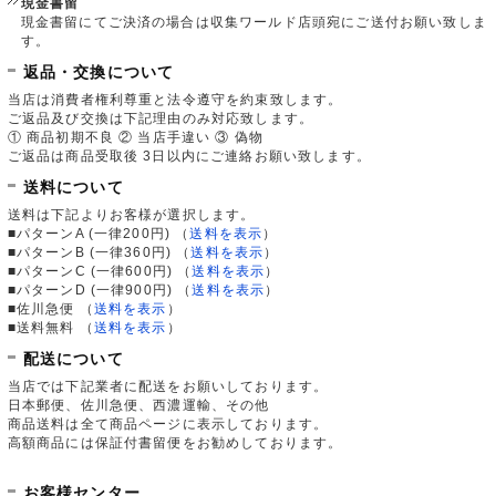
現金書留
現金書留にてご決済の場合は収集ワールド店頭宛にご送付お願い致しま
す。
返品・交換について
当店は消費者権利尊重と法令遵守を約束致します。
ご返品及び交換は下記理由のみ対応致します。
① 商品初期不良 ② 当店手違い ③ 偽物
ご返品は商品受取後 3日以内にご連絡お願い致します。
送料について
送料は下記よりお客様が選択します。
■パターンA (一律200円)
（
送料を表示
）
■パターンB (一律360円)
（
送料を表示
）
■パターンC (一律600円)
（
送料を表示
）
■パターンD (一律900円)
（
送料を表示
）
■佐川急便
（
送料を表示
）
■送料無料
（
送料を表示
）
配送について
当店では下記業者に配送をお願いしております。
日本郵便、佐川急便、西濃運輸、その他
商品送料は全て商品ページに表示しております。
高額商品には保証付書留便をお勧めしております。
お客様センター