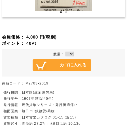
会員価格：
4,000
円(税別)
ポイント：
40
Pt
数量：
商品コード：
M2703-2019
発行機関 : 日本国(政府造幣局)
発行年号 : 1907年(明治40年)
発行情報 : 近代貨幣シリーズ・発行流通停止
額面図案 : 旭日 50銭銀貨/菊紋
貨幣種類 : 日本貨幣カタログ 01-15 (近15)
貨幣尺寸 : 直径約 27.27mm/量目は約 10.13g