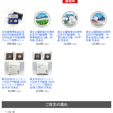
日本国際博覧会記念
国立公園制度100周年
国立公園制度100周年
国立公園制度100周年
2005年/愛地球博 壱
記念千円銀貨幣「阿
記念千円銀貨幣「大
記念千円銀貨幣「中
万円金貨/千円銀貨幣
寒摩周国立公園」R7
雪山国立公園」R7年
部山岳国立公園」R7
プルーフ貨幣セット
年銘 完未品
銘 完未品
年銘 完未品
355,000
12,000
12,000
12,000
円(税別)
円(税別)
円(税別)
円(税別)
東京2020オリンピッ
東京2020オリンピッ
ク記念千円銀貨 2020
ク記念千円銀貨 2020
オリンピック競技大
オリンピック競技大
会/水泳 完未品
会/陸上競技 完未品
11,000
11,000
円(税別)
円(税別)
ご注文の流れ
ご注文