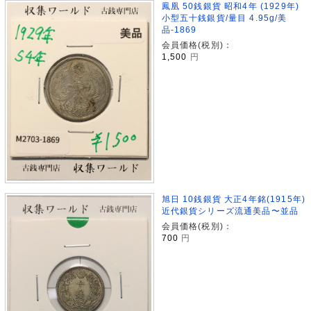
鳳凰 50銭銀貨 昭和4年 (1929年)
小型五十銭銀貨/量目 4.95g/美
品-1869
会員価格(税別)：
1,500
円
旭日 10銭銀貨 大正4年銘(1915年)
近代銀貨シリーズ流通美品〜並品
会員価格(税別)：
700
円