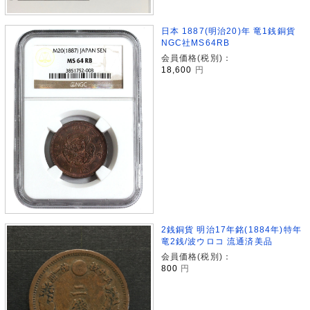
日本 1887(明治20)年 竜1銭銅貨
NGC社MS64RB
会員価格(税別)：
18,600
円
2銭銅貨 明治17年銘(1884年)特年
竜2銭/波ウロコ 流通済美品
会員価格(税別)：
800
円