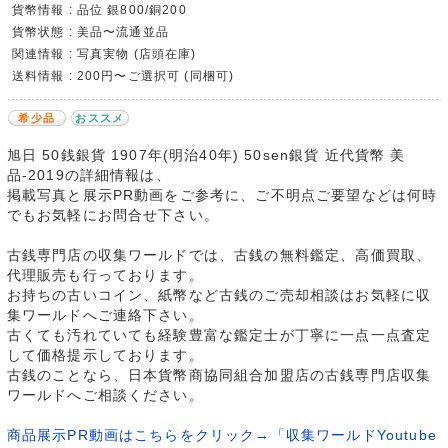
貨幣情報 : 品位 銀800/銅200
貨幣状態 : 美品〜流通並品
関連情報 : 写真実物 (店頭在庫)
送料情報 : 200円〜ご選択可 (同梱可)
希少品
おススメ
旭日 50銭銀貨 1907年(明治40年) 50sen銀貨 近代貨幣 美
品-2019の詳細情報は、
掲載写真と展示PR動画をご参考に、ご不明点ご要望などは何時
でもお気軽にお問合せ下さい。
古銭専門店の収集ワールドでは、古銭の無料鑑定、高価買取、
代理販売も行っております。
お持ちの古いコイン、紙幣など古銭のご売却相談はお気軽に収
集ワールドへご連絡下さい。
古くても汚れていても経験豊富な鑑定士が丁寧に一点一点査定
して価格提示しております。
古銭のことなら、日本貨幣商協同組合加盟店の古銭専門店収集
ワールドへご相談ください。
商品展示PR動画はこちらをクリック→「収集ワールドYoutube