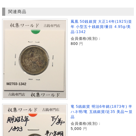
関連商品
鳳凰 50銭銀貨 大正14年(1925)並
年 小型五十銭銀貨/量目 4.95g/美
品-1342
会員価格(税別)：
800
円
竜 5銭銀貨 明治6年銘(1873年) 半
ハネ明/竜 五銭銀貨/近35 美品〜並
品
会員価格(税別)：
5,000
円