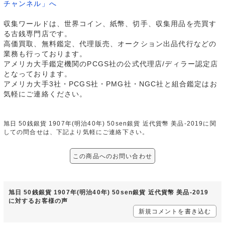
チャンネル」へ
収集ワールドは、世界コイン、紙幣、切手、収集用品を売買す
る古銭専門店です。
高価買取、無料鑑定、代理販売、オークション出品代行などの
業務も行っております。
アメリカ大手鑑定機関のPCGS社の公式代理店/ディラー認定店
となっております。
アメリカ大手3社・PCGS社・PMG社・NGC社と組合鑑定はお
気軽にご連絡ください。
旭日 50銭銀貨 1907年(明治40年) 50sen銀貨 近代貨幣 美品-2019に関
しての問合せは、下記より気軽にご連絡下さい。
この商品へのお問い合わせ
旭日 50銭銀貨 1907年(明治40年) 50sen銀貨 近代貨幣 美品-2019
に対するお客様の声
新規コメントを書き込む