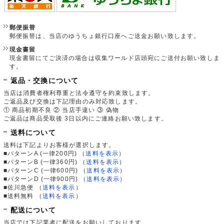
郵便振替
郵便振替は、当店のゆうちょ銀行口座へご送金お願い致します。
現金書留
現金書留にてご決済の場合は収集ワールド店頭宛にご送付お願い致しま
す。
返品・交換について
当店は消費者権利尊重と法令遵守を約束致します。
ご返品及び交換は下記理由のみ対応致します。
① 商品初期不良 ② 当店手違い ③ 偽物
ご返品は商品受取後 3日以内にご連絡お願い致します。
送料について
送料は下記よりお客様が選択します。
■パターンA (一律200円)
（
送料を表示
）
■パターンB (一律360円)
（
送料を表示
）
■パターンC (一律600円)
（
送料を表示
）
■パターンD (一律900円)
（
送料を表示
）
■佐川急便
（
送料を表示
）
■送料無料
（
送料を表示
）
配送について
当店では下記業者に配送をお願いしております。