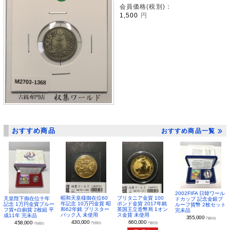
会員価格(税別)：
1,500
円
おすすめ商品
おすすめ商品一覧
2002FIFA 日韓ワール
昭和天皇様御在位60
ブリタニア金貨 100
天皇陛下御在位十年
ドカップ 記念金銀プ
年記念 10万円金貨 昭
ポンド金貨 2017年銘
記念 1万円金貨プルー
ルーフ貨幣 2枚セット
和62年銘 ブリスター
英国王立造幣局 1オン
フ貨+白銅貨 2枚組 平
完未品
パック入 未使用
ス金貨 未使用
成11年 完未品
355,000
円(税別)
430,000
660,000
458,000
円(税別)
円(税別)
円(税別)