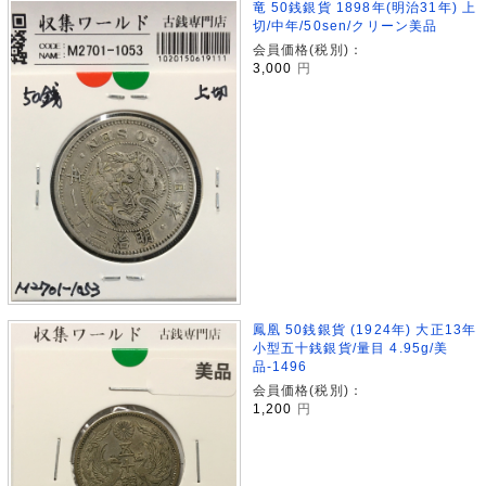
竜 50銭銀貨 1898年(明治31年) 上
切/中年/50sen/クリーン美品
会員価格(税別)：
3,000
円
鳳凰 50銭銀貨 (1924年) 大正13年
小型五十銭銀貨/量目 4.95g/美
品-1496
会員価格(税別)：
1,200
円