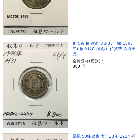
稲 5銭 白銅貨 明治31年銘(1898
年) 稲五銭白銅貨/近代貨幣 流通美
品
会員価格(税別)：
800
円
鳳凰 50銭銀貨 大正13年(1924)並