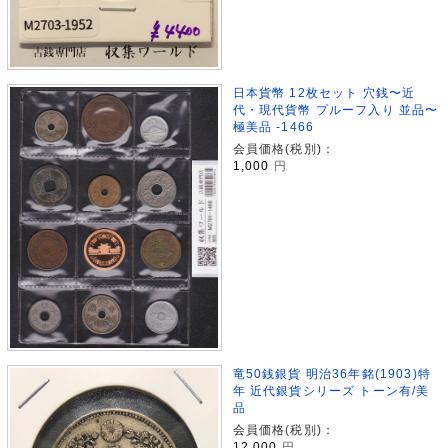
日本貨幣 12枚セット 穴銭〜近
代・現代貨幣 プルーフ入り 並品〜
極美品 -1466
会員価格(税別)：
1,000
円
竜50銭銀貨 明治36年銘(1903)特
年 近代銀貨シリーズ トーン有/美
品
会員価格(税別)：
12,000
円