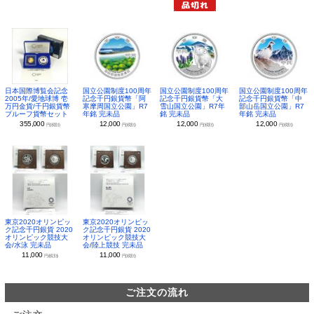
日本国際博覧会記念
国立公園制度100周年
国立公園制度100周年
国立公園制度100周年
2005年/愛地球博 壱
記念千円銀貨幣「阿
記念千円銀貨幣「大
記念千円銀貨幣「中
万円金貨/千円銀貨幣
寒摩周国立公園」R7
雪山国立公園」R7年
部山岳国立公園」R7
プルーフ貨幣セット
年銘 完未品
銘 完未品
年銘 完未品
355,000
12,000
12,000
12,000
円(税別)
円(税別)
円(税別)
円(税別)
東京2020オリンピッ
東京2020オリンピッ
ク記念千円銀貨 2020
ク記念千円銀貨 2020
オリンピック競技大
オリンピック競技大
会/水泳 完未品
会/陸上競技 完未品
11,000
11,000
円(税別)
円(税別)
ご注文の流れ