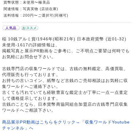
貨幣状態 : 未使用〜極美品
関連情報 : 写真実物 (店頭在庫)
送料情報 : 200円〜ご選択可(同梱可)
人気品
おススメ
稲 10銭アルミ貨/1946年(昭和21年) 日本政府貨幣 (近01-32)
未使用-1617の詳細情報は、
掲載写真と展示PR動画をご参考に、ご不明点ご要望は何時でも
お気軽にお問合せ下さい。
古銭専門店の収集ワールドでは、古銭の無料鑑定、高価買取、
代理販売も行っております。
お持ちの古いコイン、紙幣など古銭のご売却相談はお気軽に収
集ワールドへご連絡下さい。
古くても汚れていても経験豊富な鑑定士が丁寧に一点一点査定
して価格提示しております。
古銭のことなら、日本貨幣商協同組合加盟店の古銭専門店収集
ワールドへご相談下さい。
商品展示PR動画はこちらをクリック→「収集ワールドYoutube
チャンネル」へ