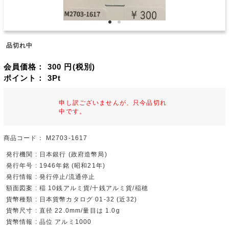
品切れ中
会員価格：
300
円(税別)
ポイント：
3
Pt
申し訳ございませんが、只今品切れ
中です。
商品コード：
M2703-1617
発行機関 : 日本銀行 (政府造幣局)
発行年号 : 1946年銘 (昭和21年)
発行情報 : 発行停止/流通停止
額面図案 : 稲 10銭アルミ貨/十銭アルミ貨/稲穂
貨幣種類 : 日本貨幣カタログ 01-32 (近32)
貨幣尺寸 : 直径 22.0mm/量目は 1.0g
貨幣情報 : 品位 アルミ1000