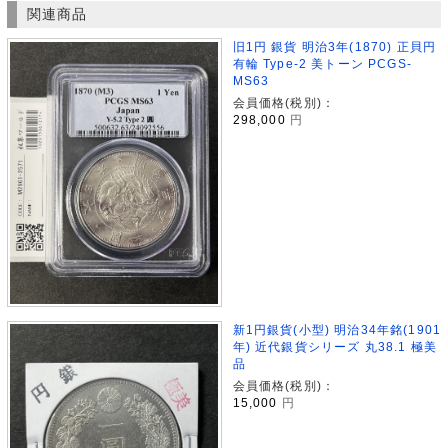
関連商品
旧1円 銀貨 明治3年(1870) 正貝円
有輪 Type-2 美トーン PCGS-
MS63
会員価格(税別)：
298,000
円
新1円銀貨(小型) 明治34年銘(1901
年) 近代銀貨シリーズ 丸38.1 極美
品
会員価格(税別)：
15,000
円