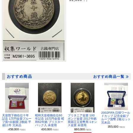
おすすめ商品
おすすめ商品一覧
2002FIFA 日韓ワール
昭和天皇様御在位60
ブリタニア金貨 100
天皇陛下御在位十年
ドカップ 記念金銀プ
年記念 10万円金貨 昭
ポンド金貨 2017年銘
記念 1万円金貨プルー
ルーフ貨幣 2枚セット
和62年銘 ブリスター
英国王立造幣局 1オン
フ貨+白銅貨 2枚組 平
完未品
パック入 未使用
ス金貨 未使用
成11年 完未品
355,000
円(税別)
430,000
660,000
458,000
円(税別)
円(税別)
円(税別)