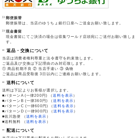
郵便振替
郵便振替は、当店のゆうちょ銀行口座へご送金お願い致します。
現金書留
現金書留にてご決済の場合は収集ワールド店頭宛にご送付お願い致しま
す。
返品・交換について
当店は消費者権利尊重と法令遵守を約束致します。
ご返品及び交換は下記理由のみ対応致します。
① 商品初期不良 ② 当店手違い ③ 偽物
ご返品は商品受取後 3日以内にご連絡お願い致します。
送料について
送料は下記よりお客様が選択します。
■パターンA (一律200円)
（
送料を表示
）
■パターンB (一律360円)
（
送料を表示
）
■パターンC (一律600円)
（
送料を表示
）
■パターンD (一律900円)
（
送料を表示
）
■佐川急便
（
送料を表示
）
■送料無料
（
送料を表示
）
配送について
当店では下記業者に配送をお願いしております。