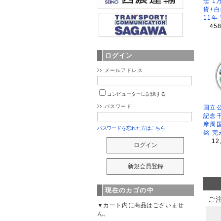
念 1
貨+白
11年
45
ログイン
メールアドレス
コンピューターに記憶する
パスワード
国立公
記念
摩周
パスワードを忘れた方はこちら
銘 完
12
現在のカゴの中
ご
▼カート内に商品はございませ
ん。