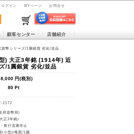
ログイン
MYページ
お問合せ
顧客センター
店舗紹介
 近代貨幣シリーズ/1圓銀貨 劣化/並品
) 大正3年銘 (1914年) 近
/1圓銀貨 劣化/並品
8,000
円(税別)
80
Pt
2-2172
(政府造幣局)
(大正3年銘)
貨・発行流通停止
貨(小型)/竜図/1圓