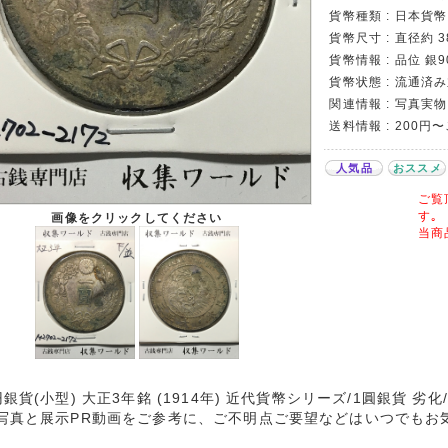
貨幣種類 : 日本貨幣カ
貨幣尺寸 : 直径約 3
貨幣情報 : 品位 銀9
貨幣状態 : 流通済み
関連情報 : 写真実物
送料情報 : 200円
人気品
おススメ
ご覧
す｡
画像をクリックしてください
当商
円銀貨(小型) 大正3年銘 (1914年) 近代貨幣シリーズ/1圓銀貨 劣
写真と展示PR動画をご参考に、ご不明点ご要望などはいつでもお