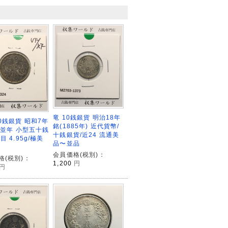
竜 10銭銀貨 明治18年
0銭銀貨 昭和7年
銘(1885年) 近代貨幣/
2)並年 小型五十銭
十銭銀貨/近24 流通美
目 4.95g/極美
品〜並品
会員価格(税別)：
格(税別)：
1,200
円
円