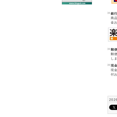
銀
商
金
郵
郵
し
現
現
付
202