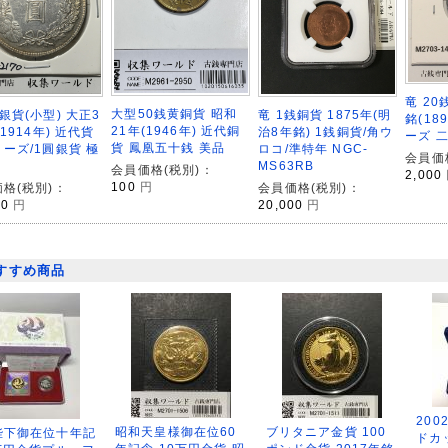
竜 20
大型50銭黄銅貨 昭和
銀貨(小型) 大正3
竜 1銭銅貨 1875年(明
銘(18
21年(1946年) 近代銅
(1914年) 近代貨
治8年銘) 1銭銅貨/角ウ
ーズ 
貨 鳳凰五十銭 美品
ーズ/1圓銀貨 極
ロコ/準特年 NGC-
会員価
MS63RB
会員価格(税別)：
2,000
100
円
格(税別)：
会員価格(税別)：
00
円
20,000
円
すすめ商品
200
昭和天皇様御在位60
ブリタニア金貨 100
陛下御在位十年記
ドカ