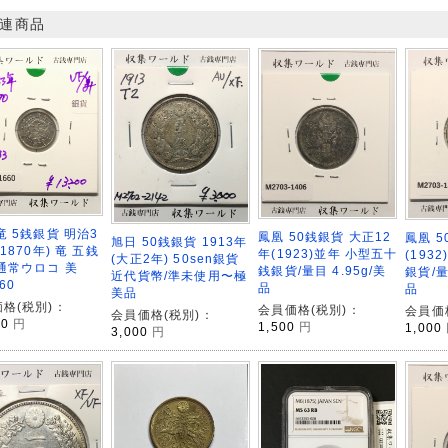
連商品
竜 5銭銀貨 明治3
鳳凰 50銭銀貨 大正12
鳳凰 5
旭日 50銭銀貨 1913年
(1870年) 竜 五銭
年(1923)並年 小型五十
(193
(大正2年) 50sen銀貨
通常ウロコ 美
銭銀貨/量目 4.95g/美
銀貨/量
近代貨幣/準未使用〜極
60
品
品
美品
格(税別)：
会員価格(税別)：
会員価
会員価格(税別)：
00
円
1,500
円
1,000
3,000
円