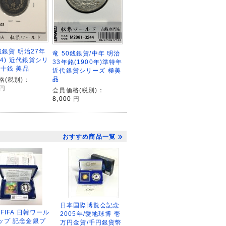
銭銀貨 明治27年
竜 50銭銀貨/中年 明治
94) 近代銀貨シリ
33年銘(1900年)準特年
二十銭 美品
近代銀貨シリーズ 極美
品
格(税別)：
円
会員価格(税別)：
8,000
円
おすすめ商品一覧
日本国際博覧会記念
2FIFA 日韓ワール
2005年/愛地球博 壱
ップ 記念金銀プ
万円金貨/千円銀貨幣