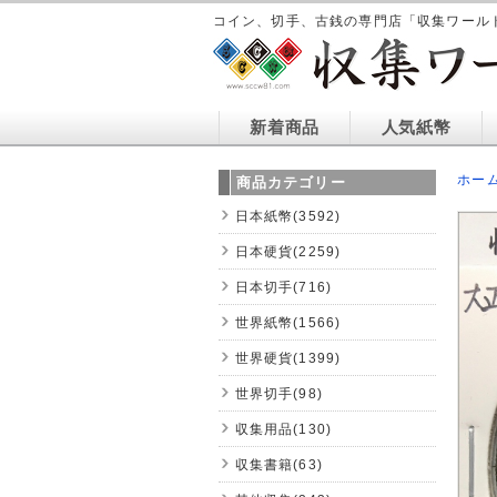
コイン、切手、古銭の専門店「収集ワール
新着商品
人気紙幣
ホー
商品カテゴリー
日本紙幣(3592)
日本硬貨(2259)
日本切手(716)
世界紙幣(1566)
世界硬貨(1399)
世界切手(98)
収集用品(130)
収集書籍(63)