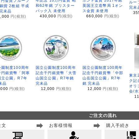
年記念 10万円金貨 昭
ポンド金貨 2017年銘
万円金貨プルーフ
ルー
和62年銘 ブリスター
英国王立造幣局 1オン
銅貨 2枚組 平成
完未
パック入 未使用
ス金貨 未使用
 完未品
35
430,000
円(税別)
660,000
円(税別)
8,000
円(税別)
園制度100周年
国立公園制度100周年
国立公園制度100周年
千円銀貨幣「阿寒
記念千円銀貨幣「大雪
記念千円銀貨幣「中部
東京
国立公園」R7年
山国立公園」R7年銘
山岳国立公園」R7年
ク記
未品
完未品
銘 完未品
オリ
,000
円(税別)
12,000
円(税別)
12,000
円(税別)
会/
1
ご注文の流れ
注文
お客様情報
購入手続き