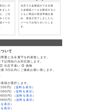
支払い方
当店で入金確認ができ次第、
きました
入金確認メールを配信すると
上、ご注
ともに商品の発送準備を進
みくださ
め、発送が完了しましたら、
認メール
メールでお知らせいたしま
。
す。
について
利尊重と法令遵守を約束致します。
は下記理由のみ対応致します。
② 当店手違い ③ 偽物
後 3日以内にご連絡お願い致します。
て
お客様が選択します。
200円)
（
送料を表示
）
律360円)
（
送料を表示
）
律600円)
（
送料を表示
）
律900円)
（
送料を表示
）
料を表示
）
料を表示
）