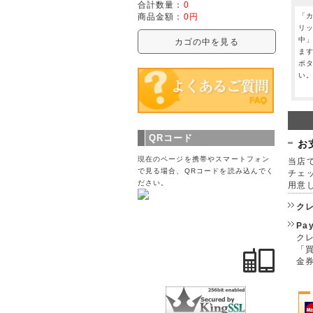
合計数量：
0
「
商品金額：
0円
リ
中
カゴの中を見る
ま
ボ
い
QRコード
お
現在のページを携帯やスマートフォン
当店で
で見る場合、QRコードを読み込んでく
チェ
ださい。
用意
ク
Pa
クレ
「
金