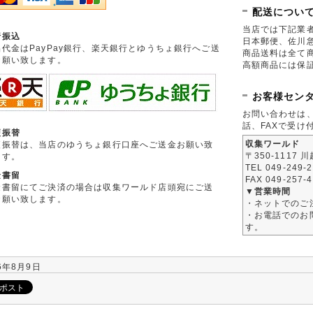
配送につい
当店では下記業
行振込
日本郵便、佐川
品代金はPayPay銀行、楽天銀行とゆうちょ銀行へご送
商品送料は全て
お願い致します。
高額商品には保
お客様セン
お問い合わせは
話、FAXで受け
便振替
収集ワールド
便振替は、当店のゆうちょ銀行口座へご送金お願い致
〒350-1117 
ます。
TEL 049-249-
金書留
FAX 049-257-
金書留にてご決済の場合は収集ワールド店頭宛にご送
▼営業時間
お願い致します。
・ネットでのご
・お電話でのお問
す。
6年8月9日