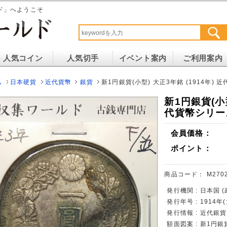
ド」へようこそ
人気コイン
人気切手
イベント案内
ご利用案内
ム
日本硬貨
近代貨幣
銀貨
新1円銀貨(小型) 大正3年銘 (1914年)
新1円銀貨(小型
代貨幣シリーズ
会員価格：
ポイント：
商品コード：
M270
発行機関 : 日本国 
発行年号 : 1914年
発行情報 : 近代銀
額面図案 : 新1円銀