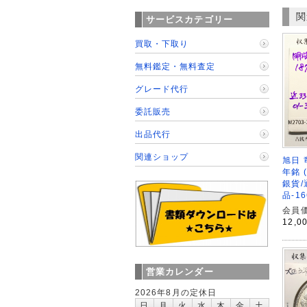
関
サービスカテゴリー
買取・下取り
無料鑑定・無料査定
グレード代行
委託販売
出品代行
関連ショップ
旭日 
年銘 
銀貨/
品-16
会員価
12,0
営業カレンダー
2026年8月の定休日
日
月
火
水
木
金
土