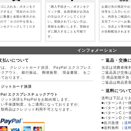
カゴに入れる」ボタンをク
「購入手続きへ」ボタンをク
お届け先の指定やお
ックすると「現在のカゴの
リック後、会員登録がお済み
法等をご入力いただ
」に数量と金額が表示され
の方はログインしてくださ
ら、内容をご確認の
すので「カゴの中を見る」
い。登録されていない方は、
文完了ページへお進
タンをクリックしてくださ
登録をお願いします。登録せ
い。当店より受付確
。
ずに購入することも可能で
が自動配信されます
す。
インフォメーション
支払いについて
返品・交換
は、 クレジットカード決済、 PayPal エクスプレス
当店は消費者権
ックアウト、 銀行振込、 郵便振替、 現金書留、 をご
ご返品及び交換
しております。
① 商品初期不良 
ご返品は商品受取
レジットカード決済
送料につい
yPal エクスプレスチェックアウト
送料は下記より
ジット決済もPayPalをお勧め致します。
■パターンA (一律
買い手保護制度」もご適用になっておりますが、
■パターンB (一
券類商品はクレジット利用不可となります。
■パターンC (一
■パターンD (一
■佐川急便
（
送
■送料無料
（
送