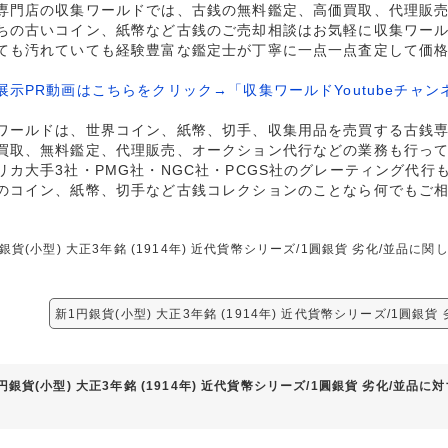
専門店の収集ワールドでは、古銭の無料鑑定、高価買取、代理販
ちの古いコイン、紙幣など古銭のご売却相談はお気軽に収集ワー
ても汚れていても経験豊富な鑑定士が丁寧に一点一点査定して価
展示PR動画はこちらをクリック→「収集ワールドYoutubeチャン
ワールドは、世界コイン、紙幣、切手、収集用品を売買する古銭
買取、無料鑑定、代理販売、オークション代行などの業務も行っ
リカ大手3社・PMG社・NGC社・PCGS社のグレーティング代行
のコイン、紙幣、切手など古銭コレクションのことなら何でもご
銀貨(小型) 大正3年銘 (1914年) 近代貨幣シリーズ/1圓銀貨 劣化/並
新1円銀貨(小型) 大正3年銘 (1914年) 近代貨幣シリーズ/1圓銀
円銀貨(小型) 大正3年銘 (1914年) 近代貨幣シリーズ/1圓銀貨 劣化/並品