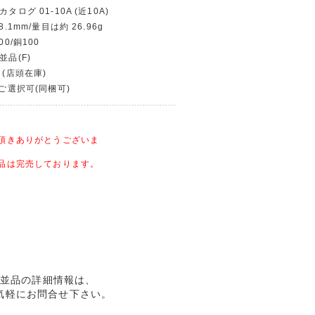
タログ 01-10A (近10A)
8.1mm/量目は約 26.96g
00/銅100
並品(F)
 (店頭在庫)
〜ご選択可(同梱可)
頂きありがとうございま
品は完売しております。
化/並品の詳細情報は、
気軽にお問合せ下さい。