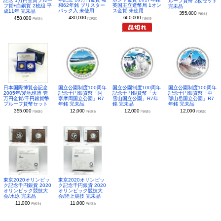
記念 1万円金貨プルー
ルーフ貨幣 2枚セット
和62年銘 ブリスター
英国王立造幣局 1オン
フ貨+白銅貨 2枚組 平
完未品
パック入 未使用
ス金貨 未使用
成11年 完未品
355,000
円(税別)
430,000
660,000
458,000
円(税別)
円(税別)
円(税別)
日本国際博覧会記念
国立公園制度100周年
国立公園制度100周年
国立公園制度100周年
2005年/愛地球博 壱
記念千円銀貨幣「阿
記念千円銀貨幣「大
記念千円銀貨幣「中
万円金貨/千円銀貨幣
寒摩周国立公園」R7
雪山国立公園」R7年
部山岳国立公園」R7
プルーフ貨幣セット
年銘 完未品
銘 完未品
年銘 完未品
355,000
12,000
12,000
12,000
円(税別)
円(税別)
円(税別)
円(税別)
東京2020オリンピッ
東京2020オリンピッ
ク記念千円銀貨 2020
ク記念千円銀貨 2020
オリンピック競技大
オリンピック競技大
会/水泳 完未品
会/陸上競技 完未品
11,000
11,000
円(税別)
円(税別)