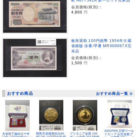
桁 A677541A 第一ロット完未品
会員価格(税別)：
4,800
円
板垣退助 100円紙幣 1954年大蔵
省銘版 珍番/早番 MR000067X完
未品
会員価格(税別)：
1,500
円
おすすめ商品
おすすめ商品一覧
2002FIFA 日韓ワール
昭和天皇様御在位60
ブリタニア金貨 100
天皇陛下御在位十年
ドカップ 記念金銀プ
年記念 10万円金貨 昭
ポンド金貨 2017年銘