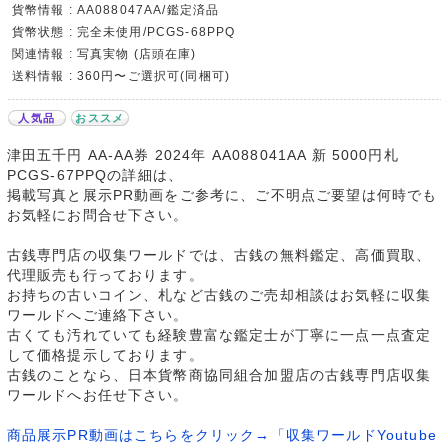
貨幣情報 : AA088047AA/鑑定済品
貨幣状態 : 完全未使用/PCGS-68PPQ
関連情報 : 写真実物 (店頭在庫)
送料情報 : 360円〜ご選択可(同梱可)
人気品
おススメ
津田五千円 AA-AA券 2024年 AA088041AA 新 5000円札
PCGS-67PPQの詳細は、
掲載写真と展示PR動画をご参考に、ご不明点ご要望は何時でも
お気軽にお問合せ下さい。
古銭専門店の収集ワールドでは、古銭の無料鑑定、高価買取、
代理販売も行っております。
お持ちの古いコイン、札など古銭のご売却相談はお気軽に収集
ワールドへご連絡下さい。
古くても汚れていても経験豊富な鑑定士が丁寧に一点一点査定
して価格提示しております。
古銭のことなら、日本貨幣商協同組合加盟店の古銭専門店収集
ワールドへお任せ下さい。
商品展示PR動画はこちらをクリック→「収集ワールドYoutube