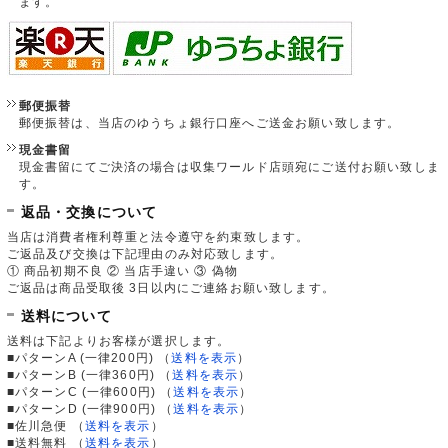
ます。
郵便振替
郵便振替は、当店のゆうちょ銀行口座へご送金お願い致します。
現金書留
現金書留にてご決済の場合は収集ワールド店頭宛にご送付お願い致しま
す。
返品・交換について
当店は消費者権利尊重と法令遵守を約束致します。
ご返品及び交換は下記理由のみ対応致します。
① 商品初期不良 ② 当店手違い ③ 偽物
ご返品は商品受取後 3日以内にご連絡お願い致します。
送料について
送料は下記よりお客様が選択します。
■パターンA (一律200円)
（
送料を表示
）
■パターンB (一律360円)
（
送料を表示
）
■パターンC (一律600円)
（
送料を表示
）
■パターンD (一律900円)
（
送料を表示
）
■佐川急便
（
送料を表示
）
■送料無料
（
送料を表示
）