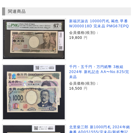
関連商品
新福沢諭吉 10000円札 褐色 早番
WJ000018D 完未品 PMG67EPQ
会員価格(税別)：
19,800
円
千円・五千円・万円紙幣 3枚組
2024年 新札記念 AA〜No.825/完
未品
会員価格(税別)：
16,500
円
北里柴三郎 新1000円札 2024年銘
趣番 AD051555/完未品/新紙幣記