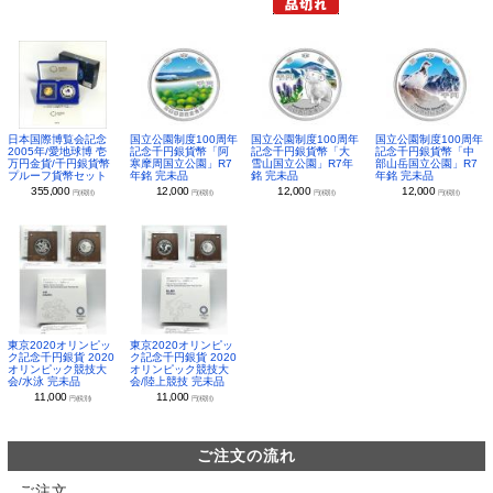
日本国際博覧会記念
国立公園制度100周年
国立公園制度100周年
国立公園制度100周年
2005年/愛地球博 壱
記念千円銀貨幣「阿
記念千円銀貨幣「大
記念千円銀貨幣「中
万円金貨/千円銀貨幣
寒摩周国立公園」R7
雪山国立公園」R7年
部山岳国立公園」R7
プルーフ貨幣セット
年銘 完未品
銘 完未品
年銘 完未品
355,000
12,000
12,000
12,000
円(税別)
円(税別)
円(税別)
円(税別)
東京2020オリンピッ
東京2020オリンピッ
ク記念千円銀貨 2020
ク記念千円銀貨 2020
オリンピック競技大
オリンピック競技大
会/水泳 完未品
会/陸上競技 完未品
11,000
11,000
円(税別)
円(税別)
ご注文の流れ
ご注文