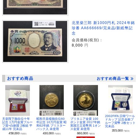
北里柴三郎 新1000円札 2024年銘
珍番 AA666669/完未品/新紙幣記
念
会員価格(税別)：
8,000
円
おすすめ商品
おすすめ商品一覧
2002FIFA 日韓ワール
昭和天皇様御在位60
ブリタニア金貨 100
天皇陛下御在位十年
ドカップ 記念金銀プ
年記念 10万円金貨 昭
ポンド金貨 2017年銘
記念 1万円金貨プルー
ルーフ貨幣 2枚セット
和62年銘 ブリスター
英国王立造幣局 1オン
フ貨+白銅貨 2枚組 平
完未品
パック入 未使用
ス金貨 未使用
成11年 完未品
355,000
円(税別)
430,000
660,000
458,000
円(税別)
円(税別)
円(税別)