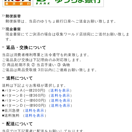
郵便振替
郵便振替は、当店のゆうちょ銀行口座へご送金お願い致します。
現金書留
現金書留にてご決済の場合は収集ワールド店頭宛にご送付お願い致しま
す。
返品・交換について
当店は消費者権利尊重と法令遵守を約束致します。
ご返品及び交換は下記理由のみ対応致します。
① 商品初期不良 ② 当店手違い ③ 偽物
ご返品は商品受取後 3日以内にご連絡お願い致します。
送料について
送料は下記よりお客様が選択します。
■パターンA (一律200円)
（
送料を表示
）
■パターンB (一律360円)
（
送料を表示
）
■パターンC (一律600円)
（
送料を表示
）
■パターンD (一律900円)
（
送料を表示
）
■佐川急便
（
送料を表示
）
■送料無料
（
送料を表示
）
配送について
当店では下記業者に配送をお願いしております。