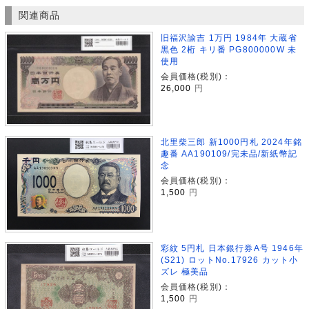
関連商品
旧福沢諭吉 1万円 1984年 大蔵省
黒色 2桁 キリ番 PG800000W 未
使用
会員価格(税別)：
26,000
円
北里柴三郎 新1000円札 2024年銘
趣番 AA190109/完未品/新紙幣記
念
会員価格(税別)：
1,500
円
彩紋 5円札 日本銀行券A号 1946年
(S21) ロットNo.17926 カット小
ズレ 極美品
会員価格(税別)：
1,500
円