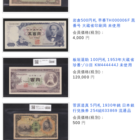
岩倉500円札 早番TH000006F 黒
番号 大蔵省印刷局 未使用
会員価格(税別)：
4,000
円
板垣退助 100円札 1953年大蔵省
珍番ゾロ目 KM444444J 未使用
会員価格(税別)：
120,000
円
菅原道真 5円札 1930年銘 日本銀
行兌換券 254組633869 流通品
会員価格(税別)：
500
円