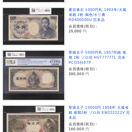
夏目漱石 1000円札 1993年/大蔵
省銘 2桁 褐色/キリ番
RD400000U 完未品
会員価格(税別)：
20,000
円
聖徳太子 5000円札 1957年銘 後
期 2桁 ゾロ目 HV777777L 完未
PCGS社67P
会員価格(税別)：
300,000
円
聖徳太子 10000円 1958年 大蔵省
銘 後期2桁 ゾロ目 EM222222V 完
未品
会員価格(税別)：
160,000
円