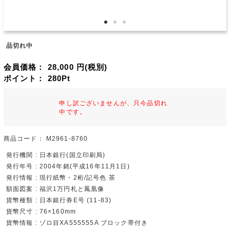
品切れ中
会員価格：
28,000
円(税別)
ポイント：
280
Pt
申し訳ございませんが、只今品切れ
中です。
商品コード：
M2961-8760
発行機関 : 日本銀行(国立印刷局)
発行年号 : 2004年銘(平成16年11月1日)
発行情報 : 現行紙幣・2桁/記号色 茶
額面図案 : 福沢1万円札と鳳凰像
貨幣種類 : 日本銀行券E号 (11-83)
貨幣尺寸 : 76×160mm
貨幣情報 : ゾロ目XA555555A ブロック帯付き