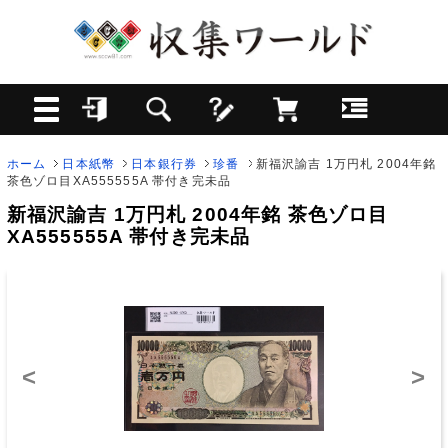
ホーム
日本紙幣
日本銀行券
珍番
新福沢諭吉 1万円札 2004年銘
茶色ゾロ目XA555555A 帯付き完未品
新福沢諭吉 1万円札 2004年銘 茶色ゾロ目
XA555555A 帯付き完未品
<
>