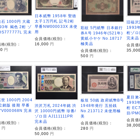
日本紙幣 1958年 聖徳
太子1万円札 記号2桁
石 1000円 大蔵
旧福沢
早番NW000033X 未使
993年 褐色 2桁 ゾ
1993
彩紋 5円紙幣 日本銀行
用
DS777777L 完未
桁ゾロ目
券A号 1946年(S21年)
完未品
黄紙小ヤケ No.18717
会員価格(税別)：
極美品
16,000
円
格(税別)：
会員価
00
円
35,00
会員価格(税別)：
500
円
夏目漱石
世 1000円 2004
板垣 50銭 政府紙幣B号
1993
立銘版 後期 早番
1948年発行 五拾銭
渋沢万札 2024年銘 渋
桁 EC
YV000068N 完未
No.213712 未使用極
沢 10000円紙幣 珍番/
目/PM
美
ゾロ目 AJ111111PR
会員価
完未品
格(税別)：
会員価格(税別)：
38,00
0
円
280
円
会員価格(税別)：
50,000
円