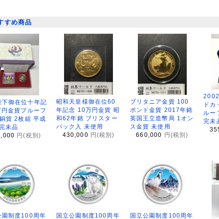
すすめ商品
200
昭和天皇様御在位60
ブリタニア金貨 100
陛下御在位十年記
ドカ
年記念 10万円金貨 昭
ポンド金貨 2017年銘
万円金貨プルーフ
ルー
和62年銘 ブリスター
英国王立造幣局 1オン
銅貨 2枚組 平成
完未
パック入 未使用
ス金貨 未使用
 完未品
35
430,000
円(税別)
660,000
円(税別)
8,000
円(税別)
園制度100周年
国立公園制度100周年
国立公園制度100周年