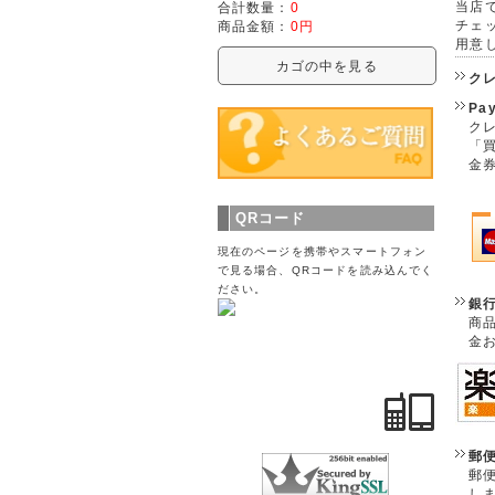
当店で
合計数量：
0
チェ
商品金額：
0円
用意
カゴの中を見る
ク
Pa
クレ
「
金
QRコード
現在のページを携帯やスマートフォン
で見る場合、QRコードを読み込んでく
ださい。
銀
商
金
郵
郵
し