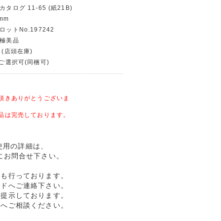
タログ 11-65 (紙21B)
mm
ロットNo.197242
〜極美品
 (店頭在庫)
〜ご選択可(同梱可)
頂きありがとうございま
品は完売しております。
 未使用の詳細は、
にお問合せ下さい。
売も行っております。
ルドへご連絡下さい。
格提示しております。
ドへご相談ください。