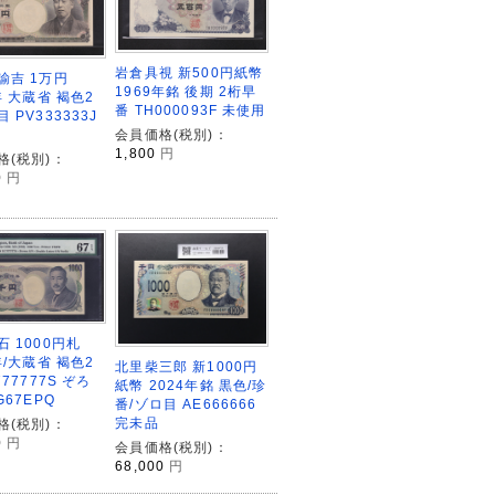
岩倉具視 新500円紙幣
諭吉 1万円
1969年銘 後期 2桁早
年 大蔵省 褐色2
番 TH000093F 未使用
 PV333333J
会員価格(税別)：
1,800
円
格(税別)：
0
円
 1000円札
年/大蔵省 褐色2
北里柴三郎 新1000円
777777S ぞろ
紙幣 2024年銘 黒色/珍
G67EPQ
番/ゾロ目 AE666666
完未品
格(税別)：
0
円
会員価格(税別)：
68,000
円