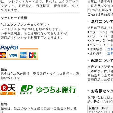
は、 クレジットカード決済、 PayPal エクスプレス
当店は消費者権
ックアウト、 銀行振込、 郵便振替、 現金書留、 をご
ご返品及び交換
しております。
① 商品初期不良 
ご返品は商品受取
レジットカード決済
送料につい
yPal エクスプレスチェックアウト
送料は下記より
ジット決済もPayPalをお勧め致します。
■パターンA (一律
買い手保護制度」もご適用になっておりますが、
■パターンB (一
券類商品はクレジット利用不可となります。
■パターンC (一
■パターンD (一
■佐川急便
（
送
■送料無料
（
送
配送につい
当店では下記業
行振込
日本郵便、佐川
品代金はPayPay銀行、楽天銀行とゆうちょ銀行へご送
商品送料は全て
お願い致します。
高額商品には保
お客様セン
お問い合わせは
話、FAXで受け
便振替
収集ワールド
便振替は、当店のゆうちょ銀行口座へご送金お願い致
〒350-1117 
ます。