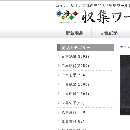
コイン、切手、古銭の専門店「収集ワール
新着商品
人気紙幣
ホー
商品カテゴリー
日本紙幣(3592)
日本硬貨(2259)
日本切手(716)
世界紙幣(1566)
世界硬貨(1399)
世界切手(98)
収集用品(130)
収集書籍(63)