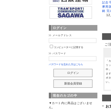
記念
摩周
銘 完
12
ログイン
メールアドレス
ご
コンピューターに記憶する
パスワード
「
パスワードを忘れた方はこちら
リ
中
ま
ボ
い
現在のカゴの中
▼カート内に商品はございませ
お
ん。