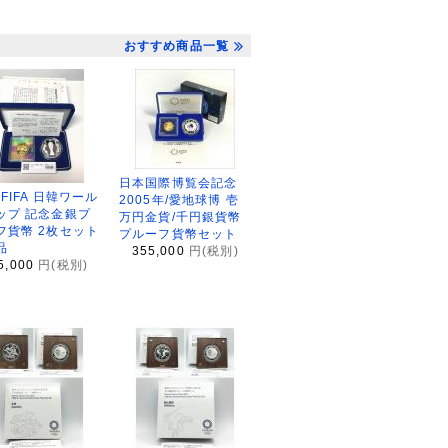
おすすめ商品一覧
日本国際博覧会記念
2FIFA 日韓ワール
2005年/愛地球博 壱
ップ 記念金銀プ
万円金貨/千円銀貨幣
フ貨幣 2枚セット
プルーフ貨幣セット
品
355,000
円(税別)
5,000
円(税別)