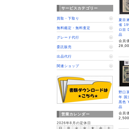
サービスカテゴリー
買取・下取り
夏目漱
省 1
無料鑑定・無料査定
ロ目 
品
グレード代行
会員価
28,0
委託販売
出品代行
関連ショップ
野口英
年 国
黒色 
品
会員価
営業カレンダー
2,50
2026年8月の定休日
日
月
火
水
木
金
土