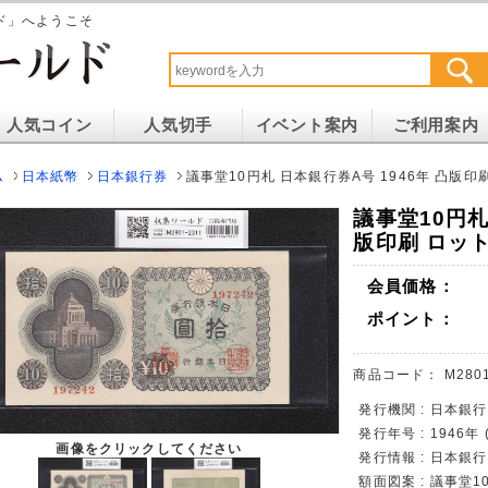
ド」へようこそ
人気コイン
人気切手
イベント案内
ご利用案内
ム
日本紙幣
日本銀行券
議事堂10円札 日本銀行券A号 1946年 凸版印刷 
議事堂10円札
版印刷 ロットN
会員価格：
ポイント：
商品コード：
M2801
発行機関 : 日本銀行
発行年号 : 1946年
画像をクリックしてください
発行情報 : 日本銀
額面図案 : 議事堂1