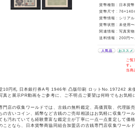
貨幣種類 : 日本貨幣カ
貨幣尺寸 : 76×140
貨幣情報 : シリアル
貨幣状態 : 未使用
関連情報 : 写真実物
送料情報 : 200円
人気品
おススメ
ご覧
す｡
当商
堂10円札 日本銀行券A号 1946年 凸版印刷 ロットNo.197242
写真と展示PR動画をご参考に、ご不明点ご要望は何時でもお気軽
専門店の収集ワールドでは、古銭の無料鑑定、高価買取、代理販
ちの古いコイン、紙幣など古銭のご売却相談はお気軽に収集ワー
ても汚れていても経験豊富な鑑定士が丁寧に一点一点査定して価
のことなら、日本貨幣商協同組合加盟店の古銭専門店収集ワール