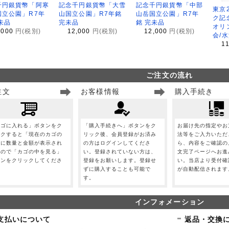
千円銀貨幣「阿寒
記念千円銀貨幣「大雪
記念千円銀貨幣「中部
東京
国立公園」R7年
山国立公園」R7年銘
山岳国立公園」R7年
ク記
未品
完未品
銘 完未品
オリ
,000
円(税別)
12,000
円(税別)
12,000
円(税別)
会/
1
ご注文の流れ
注文
お客様情報
購入手続き
カゴに入れる」ボタンをク
「購入手続きへ」ボタンをク
お届け先の指定やお
ックすると「現在のカゴの
リック後、会員登録がお済み
法等をご入力いただ
」に数量と金額が表示され
の方はログインしてくださ
ら、内容をご確認の
すので「カゴの中を見る」
い。登録されていない方は、
文完了ページへお進
タンをクリックしてくださ
登録をお願いします。登録せ
い。当店より受付確
。
ずに購入することも可能で
が自動配信されます
す。
インフォメーション
支払いについて
返品・交換