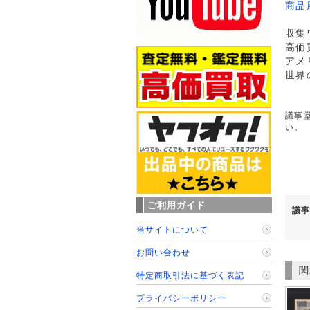
商品
収集
高価
アメ
世界
議事堂
い。
ご利用ガイド
議事
当サイトについて
お問い合わせ
関
特定商取引法に基づく表記
プライバシーポリシー