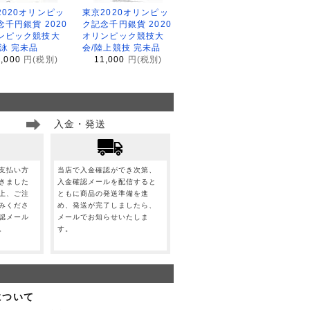
2020オリンピッ
東京2020オリンピッ
念千円銀貨 2020
ク記念千円銀貨 2020
ンピック競技大
オリンピック競技大
水泳 完未品
会/陸上競技 完未品
1,000
円(税別)
11,000
円(税別)
入金・発送
支払い方
当店で入金確認ができ次第、
きました
入金確認メールを配信すると
上、ご注
ともに商品の発送準備を進
みくださ
め、発送が完了しましたら、
認メール
メールでお知らせいたしま
。
す。
について