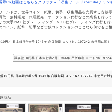
展示PR動画はこちらをクリック→「収集ワールドYoutubeチャン
ワールドは、世界コイン、紙幣、切手、収集用品を売買する古銭
買取、無料鑑定、代理販売、オークション代行などの業務も行っ
リカ大手PMG社グレーティング・NGC社グレーティング代行も行
のコイン、紙幣、切手など古銭コレクションのことなら何でもご
10円札 日本銀行券A号 1946年 凸版印刷 ロットNo.197242 未使用
議事堂10円札 日本銀行券A号 1946年 凸版印刷 ロットNo.197
堂10円札 日本銀行券A号 1946年 凸版印刷 ロットNo.197242 未使用に
連商品