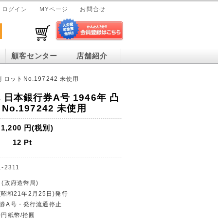
ログイン
MYページ
お問合せ
顧客センター
店舗紹介
ロットNo.197242 未使用
 日本銀行券A号 1946年 凸
o.197242 未使用
1,200
円(税別)
12
Pt
-2311
 (政府造幣局)
 (昭和21年2月25日)発行
行券A号・発行流通停止
0円紙幣/拾圓