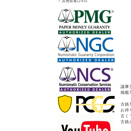
其他収集(243)
議事
掲載
古銭
お持
古く
古銭