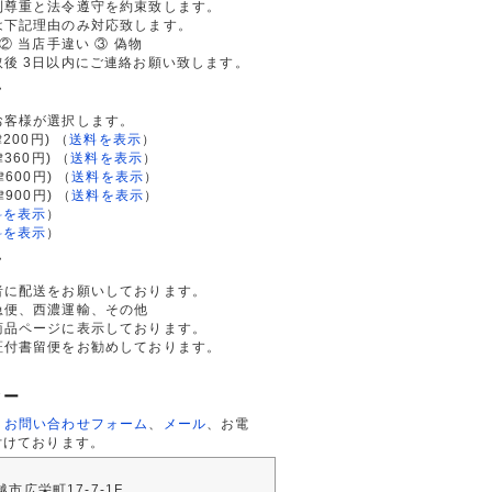
利尊重と法令遵守を約束致します。
は下記理由のみ対応致します。
② 当店手違い ③ 偽物
後 3日以内にご連絡お願い致します。
て
お客様が選択します。
200円)
（
送料を表示
）
律360円)
（
送料を表示
）
律600円)
（
送料を表示
）
律900円)
（
送料を表示
）
料を表示
）
料を表示
）
て
者に配送をお願いしております。
急便、西濃運輸、その他
商品ページに表示しております。
証付書留便をお勧めしております。
ター
、
お問い合わせフォーム
、
メール
、お電
付けております。
川越市広栄町17-7-1F