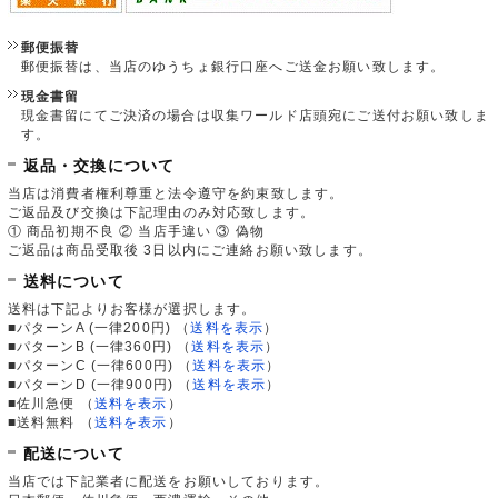
郵便振替
郵便振替は、当店のゆうちょ銀行口座へご送金お願い致します。
現金書留
現金書留にてご決済の場合は収集ワールド店頭宛にご送付お願い致しま
す。
返品・交換について
当店は消費者権利尊重と法令遵守を約束致します。
ご返品及び交換は下記理由のみ対応致します。
① 商品初期不良 ② 当店手違い ③ 偽物
ご返品は商品受取後 3日以内にご連絡お願い致します。
送料について
送料は下記よりお客様が選択します。
■パターンA (一律200円)
（
送料を表示
）
■パターンB (一律360円)
（
送料を表示
）
■パターンC (一律600円)
（
送料を表示
）
■パターンD (一律900円)
（
送料を表示
）
■佐川急便
（
送料を表示
）
■送料無料
（
送料を表示
）
配送について
当店では下記業者に配送をお願いしております。