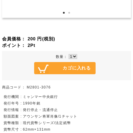
会員価格：
200
円(税別)
ポイント：
2
Pt
数量：
商品コード：
M2801-3076
発行機関 : ミャンマー中央銀行
発行年号 : 1990年銘
発行情報 : 発行停止・流通停止
額面図案 : アウンサン将軍肖像/1チャット
貨幣種類 : 現代貨幣シリーズ/法定紙幣
貨幣尺寸 : 62mm×131mm