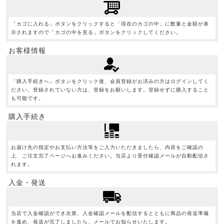
「カゴに入れる」ボタンをクリックすると「現在のカゴの中」に数量と金額が表
示されますので「カゴの中を見る」ボタンをクリックしてください。
お客様情報
「購入手続きへ」ボタンをクリック後、会員登録がお済みの方はログインしてく
ださい。登録されていない方は、登録をお願いします。登録せずに購入すること
も可能です。
購入手続き
お届け先の指定やお支払い方法等をご入力いただきましたら、内容をご確認の
上、ご注文完了ページへお進みください。当店より受付確認メールが自動配信さ
れます。
入金・発送
当店で入金確認ができ次第、入金確認メールを配信するとともに商品の発送準備
を進め、発送が完了しましたら、メールでお知らせいたします。