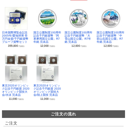
日本国際博覧会記念
国立公園制度100周年
国立公園制度100周年
国立公園制度100周年
2005年/愛地球博 壱
記念千円銀貨幣「阿
記念千円銀貨幣「大
記念千円銀貨幣「中
万円金貨/千円銀貨幣
寒摩周国立公園」R7
雪山国立公園」R7年
部山岳国立公園」R7
プルーフ貨幣セット
年銘 完未品
銘 完未品
年銘 完未品
355,000
12,000
12,000
12,000
円(税別)
円(税別)
円(税別)
円(税別)
東京2020オリンピッ
東京2020オリンピッ
ク記念千円銀貨 2020
ク記念千円銀貨 2020
オリンピック競技大
オリンピック競技大
会/水泳 完未品
会/陸上競技 完未品
11,000
11,000
円(税別)
円(税別)
ご注文の流れ
ご注文