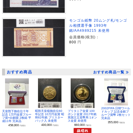
モンゴル紙幣 20ムング札/モンゴ
ル相撲選手像 1993年
銘/AA4989215 未使用
会員価格(税別)：
800
円
おすすめ商品
おすすめ商品一覧
2002FIFA 日韓ワール
昭和天皇様御在位60
ブリタニア金貨 100
天皇陛下御在位十年
ドカップ 記念金銀プ
年記念 10万円金貨 昭
ポンド金貨 2017年銘
記念 1万円金貨プルー
ルーフ貨幣 2枚セット
和62年銘 ブリスター
英国王立造幣局 1オン
フ貨+白銅貨 2枚組 平
完未品
パック入 未使用
ス金貨 未使用
成11年 完未品
355,000
円(税別)
430,000
660,000
458,000
円(税別)
円(税別)
円(税別)