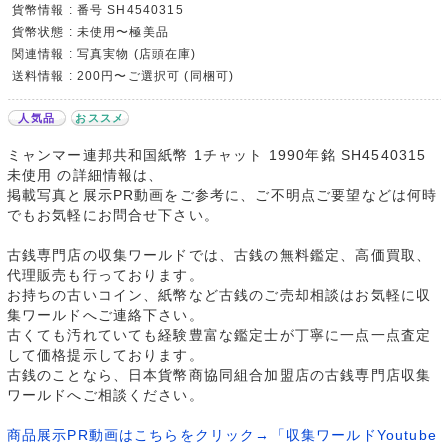
貨幣情報 : 番号 SH4540315
貨幣状態 : 未使用〜極美品
関連情報 : 写真実物 (店頭在庫)
送料情報 : 200円〜ご選択可 (同梱可)
人気品
おススメ
ミャンマー連邦共和国紙幣 1チャット 1990年銘 SH4540315
未使用 の詳細情報は、
掲載写真と展示PR動画をご参考に、ご不明点ご要望などは何時
でもお気軽にお問合せ下さい。
古銭専門店の収集ワールドでは、古銭の無料鑑定、高価買取、
代理販売も行っております。
お持ちの古いコイン、紙幣など古銭のご売却相談はお気軽に収
集ワールドへご連絡下さい。
古くても汚れていても経験豊富な鑑定士が丁寧に一点一点査定
して価格提示しております。
古銭のことなら、日本貨幣商協同組合加盟店の古銭専門店収集
ワールドへご相談ください。
商品展示PR動画はこちらをクリック→「収集ワールドYoutube