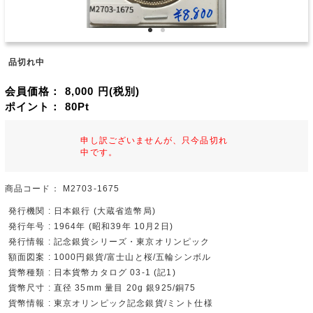
品切れ中
会員価格：
8,000
円(税別)
ポイント：
80
Pt
申し訳ございませんが、只今品切れ
中です。
商品コード：
M2703-1675
発行機関 : 日本銀行 (大蔵省造幣局)
発行年号 : 1964年 (昭和39年 10月2日)
発行情報 : 記念銀貨シリーズ・東京オリンピック
額面図案 : 1000円銀貨/富士山と桜/五輪シンボル
貨幣種類 : 日本貨幣カタログ 03-1 (記1)
貨幣尺寸 : 直径 35mm 量目 20g 銀925/銅75
貨幣情報 : 東京オリンピック記念銀貨/ミント仕様