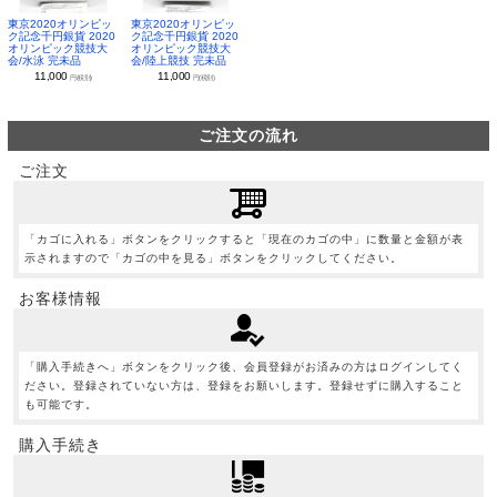
東京2020オリンピッ
東京2020オリンピッ
ク記念千円銀貨 2020
ク記念千円銀貨 2020
オリンピック競技大
オリンピック競技大
会/水泳 完未品
会/陸上競技 完未品
11,000
11,000
円(税別)
円(税別)
ご注文の流れ
ご注文
「カゴに入れる」ボタンをクリックすると「現在のカゴの中」に数量と金額が表
示されますので「カゴの中を見る」ボタンをクリックしてください。
お客様情報
「購入手続きへ」ボタンをクリック後、会員登録がお済みの方はログインしてく
ださい。登録されていない方は、登録をお願いします。登録せずに購入すること
も可能です。
購入手続き