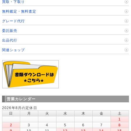
買取・下取り
無料鑑定・無料査定
グレード代行
委託販売
出品代行
関連ショップ
営業カレンダー
2026年8月の定休日
日
月
火
水
木
金
土
1
2
3
4
5
6
7
8
9
10
11
12
13
14
15