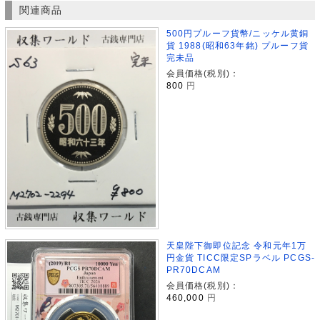
関連商品
500円プルーフ貨幣/ニッケル黄銅
貨 1988(昭和63年銘) プルーフ貨
完未品
会員価格(税別)：
800
円
天皇陛下御即位記念 令和元年1万
円金貨 TICC限定SPラベル PCGS-
PR70DCAM
会員価格(税別)：
460,000
円