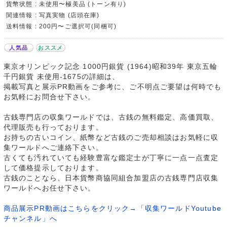
貨幣状態 : 未使用〜極美品 (トーン有り)
関連情報 : 写真実物 (店頭在庫)
送料情報 : 200円〜ご選択可(同梱可)
人気品
おススメ
東京オリンピック記念 1000円銀貨 (1964)昭和39年 東京五輪
千円銀貨 未使用-1675の詳細は、
掲載写真と展示PR動画をご参考に、ご不明点ご要望は何時でも
お気軽にお問合せ下さい。
古銭専門店の収集ワールドでは、古銭の無料鑑定、高価買取、
代理販売も行っております。
お持ちの古いコイン、紙幣など古銭のご売却相談はお気軽に収
集ワールドへご連絡下さい。
古くても汚れていても経験豊富な鑑定士が丁寧に一点一点査定
して価格提示しております。
古銭のことなら、日本貨幣商協同組合加盟店の古銭専門店収集
ワールドへお任せ下さい。
商品展示PR動画はこちらをクリック→「収集ワールドYoutube
チャンネル」へ