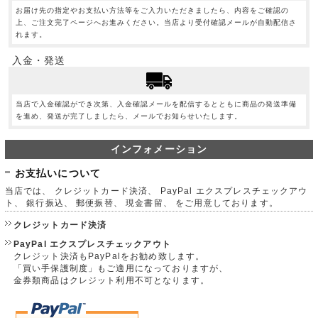
お届け先の指定やお支払い方法等をご入力いただきましたら、内容をご確認の
上、ご注文完了ページへお進みください。当店より受付確認メールが自動配信さ
れます。
入金・発送
当店で入金確認ができ次第、入金確認メールを配信するとともに商品の発送準備
を進め、発送が完了しましたら、メールでお知らせいたします。
インフォメーション
お支払いについて
当店では、 クレジットカード決済、 PayPal エクスプレスチェックアウ
ト、 銀行振込、 郵便振替、 現金書留、 をご用意しております。
クレジットカード決済
PayPal エクスプレスチェックアウト
クレジット決済もPayPalをお勧め致します。
「買い手保護制度」もご適用になっておりますが、
金券類商品はクレジット利用不可となります。