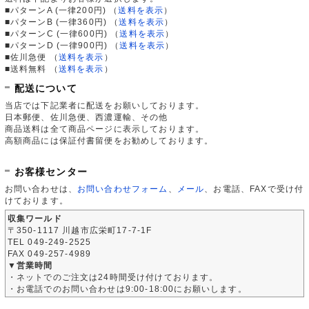
■パターンA (一律200円)
（
送料を表示
）
■パターンB (一律360円)
（
送料を表示
）
■パターンC (一律600円)
（
送料を表示
）
■パターンD (一律900円)
（
送料を表示
）
■佐川急便
（
送料を表示
）
■送料無料
（
送料を表示
）
配送について
当店では下記業者に配送をお願いしております。
日本郵便、佐川急便、西濃運輸、その他
商品送料は全て商品ページに表示しております。
高額商品には保証付書留便をお勧めしております。
お客様センター
お問い合わせは、
お問い合わせフォーム
、
メール
、お電話、FAXで受け付
けております。
収集ワールド
〒350-1117 川越市広栄町17-7-1F
TEL 049-249-2525
FAX 049-257-4989
▼営業時間
・ネットでのご注文は24時間受け付けております。
・お電話でのお問い合わせは9:00-18:00にお願いします。