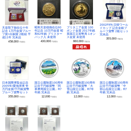
2002FIFA 日韓ワール
昭和天皇様御在位60
ブリタニア金貨 100
天皇陛下御在位十年
ドカップ 記念金銀プ
年記念 10万円金貨 昭
ポンド金貨 2017年銘
記念 1万円金貨プルー
ルーフ貨幣 2枚セット
和62年銘 ブリスター
英国王立造幣局 1オン
フ貨+白銅貨 2枚組 平
完未品
パック入 未使用
ス金貨 未使用
成11年 完未品
355,000
円(税別)
430,000
660,000
458,000
円(税別)
円(税別)
円(税別)
日本国際博覧会記念
国立公園制度100周年
国立公園制度100周年
国立公園制度100周年
2005年/愛地球博 壱
記念千円銀貨幣「阿
記念千円銀貨幣「大
記念千円銀貨幣「中
万円金貨/千円銀貨幣
寒摩周国立公園」R7
雪山国立公園」R7年
部山岳国立公園」R7
プルーフ貨幣セット
年銘 完未品
銘 完未品
年銘 完未品
355,000
12,000
12,000
12,000
円(税別)
円(税別)
円(税別)
円(税別)