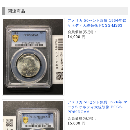
関連商品
アメリカ 50セント銀貨 1964年銘
ケネディ大統領像 PCGS-MS63
会員価格(税別)：
14,000
円
アメリカ 50セント銀貨 1976年 マ
ークS ケネディ大統領像 PCGS-
PR69DCAM
会員価格(税別)：
15,000
円