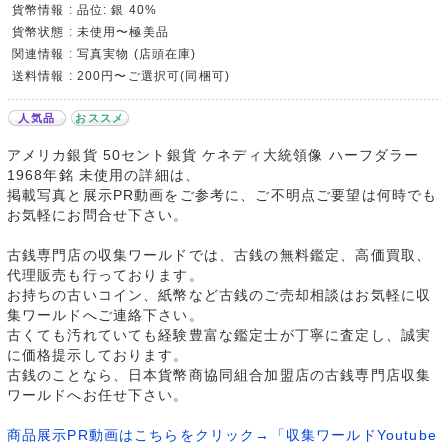
貨幣情報 : 品位: 銀 40%
貨幣状態 : 未使用〜極美品
関連情報 : 写真実物 (店頭在庫)
送料情報 : 200円〜ご選択可(同梱可)
人気品
おススメ
アメリカ銀貨 50セント銀貨 ケネディ大統領像 ハーフダラー
1968年銘 未使用の詳細は、
掲載写真と展示PR動画をご参考に、ご不明点ご要望は何時でも
お気軽にお問合せ下さい。
古銭専門店の収集ワールドでは、古銭の無料鑑定、高価買取、
代理販売も行っております。
お持ちの古いコイン、紙幣など古銭のご売却相談はお気軽に収
集ワールドへご連絡下さい。
古くても汚れていても経験豊富な鑑定士が丁寧に査定し、誠実
に価格提示しております。
古銭のことなら、日本貨幣商協同組合加盟店の古銭専門店収集
ワールドへお任せ下さい。
商品展示PR動画はこちらをクリック→「収集ワールドYoutube