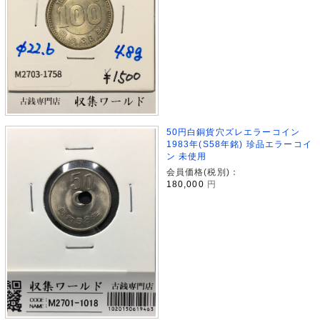
50円白銅貨穴ズレエラーコイン
1983年(S58年銘) 珍品エラーコイ
ン 未使用
会員価格(税別)：
180,000
円