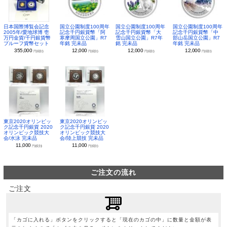
日本国際博覧会記念
国立公園制度100周年
国立公園制度100周年
国立公園制度100周年
2005年/愛地球博 壱
記念千円銀貨幣「阿
記念千円銀貨幣「大
記念千円銀貨幣「中
万円金貨/千円銀貨幣
寒摩周国立公園」R7
雪山国立公園」R7年
部山岳国立公園」R7
プルーフ貨幣セット
年銘 完未品
銘 完未品
年銘 完未品
355,000
12,000
12,000
12,000
円(税別)
円(税別)
円(税別)
円(税別)
東京2020オリンピッ
東京2020オリンピッ
ク記念千円銀貨 2020
ク記念千円銀貨 2020
オリンピック競技大
オリンピック競技大
会/水泳 完未品
会/陸上競技 完未品
11,000
11,000
円(税別)
円(税別)
ご注文の流れ
ご注文
「カゴに入れる」ボタンをクリックすると「現在のカゴの中」に数量と金額が表