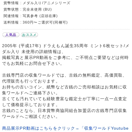
貨幣情報 : メダル入り/アニメシリーズ
貨幣状態 : 完全未使用 (BU)
関連情報 : 写真参考 (店頭在庫)
送料情報 : 360円〜ご選択可(同梱可)
人気品
おススメ
2005年 (平成17年) ドラえもん誕生35周年 ミント6枚セット/メ
ダル入り 未使用の詳細情報は、
掲載写真と展示PR動画をご参考に、ご不明点ご要望などは何時
でもお気軽にお問合せ下さい。
古銭専門店の収集ワールドでは、古銭の無料鑑定、高価買取、
代理販売も行っております。
お持ちの古いコイン、紙幣など古銭のご売却相談はお気軽に収
集ワールドへご連絡下さい。
古くても汚れていても経験豊富な鑑定士が丁寧に一点一点査定
して価格提示しております。
古銭のことなら、日本貨幣商協同組合加盟店の古銭専門店収集
ワールドへご相談ください。
商品展示PR動画はこちらをクリック→「収集ワールドYoutube