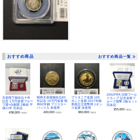
おすすめ商品
おすすめ商品一覧
2002FIFA 日韓ワール
昭和天皇様御在位60
ブリタニア金貨 100
天皇陛下御在位十年
ドカップ 記念金銀プ
年記念 10万円金貨 昭
ポンド金貨 2017年銘
記念 1万円金貨プルー
ルーフ貨幣 2枚セット
和62年銘 ブリスター
英国王立造幣局 1オン
フ貨+白銅貨 2枚組 平
完未品
パック入 未使用
ス金貨 未使用
成11年 完未品
355,000
円(税別)
430,000
660,000
458,000
円(税別)
円(税別)
円(税別)