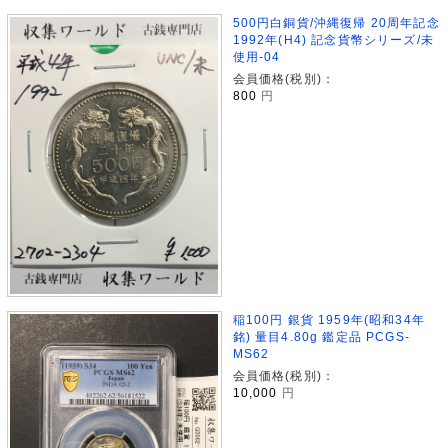
500円白銅貨/沖縄復帰 20周年記念
1992年(H4) 記念貨幣シリーズ/未
使用-04
会員価格(税別)：
800
円
稲100円 銀貨 1959年(昭和34年
銘) 量目4.80g 鑑定品 PCGS-
MS62
会員価格(税別)：
10,000
円