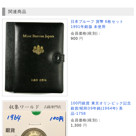
関連商品
日本プルーフ 貨幣 6枚セット
1991年銘版 未使用
会員価格(税別)：
900
円
100円銀貨 東京オリンピック記念
銀貨/昭和39年銘(1964年) 美
品-1758
会員価格(税別)：
1,300
円