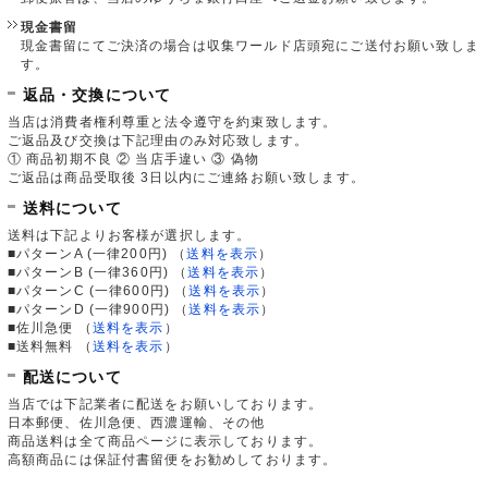
現金書留
現金書留にてご決済の場合は収集ワールド店頭宛にご送付お願い致しま
す。
返品・交換について
当店は消費者権利尊重と法令遵守を約束致します。
ご返品及び交換は下記理由のみ対応致します。
① 商品初期不良 ② 当店手違い ③ 偽物
ご返品は商品受取後 3日以内にご連絡お願い致します。
送料について
送料は下記よりお客様が選択します。
■パターンA (一律200円)
（
送料を表示
）
■パターンB (一律360円)
（
送料を表示
）
■パターンC (一律600円)
（
送料を表示
）
■パターンD (一律900円)
（
送料を表示
）
■佐川急便
（
送料を表示
）
■送料無料
（
送料を表示
）
配送について
当店では下記業者に配送をお願いしております。
日本郵便、佐川急便、西濃運輸、その他
商品送料は全て商品ページに表示しております。
高額商品には保証付書留便をお勧めしております。