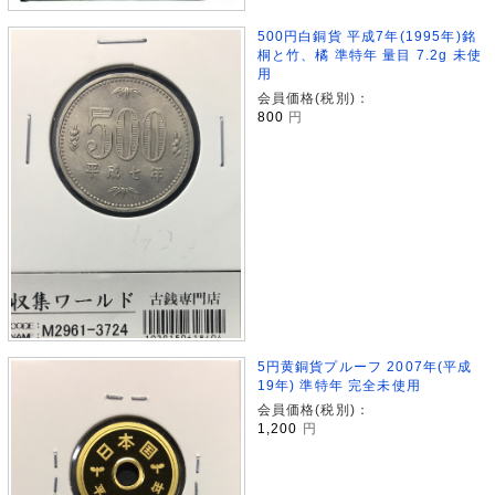
500円白銅貨 平成7年(1995年)銘
桐と竹、橘 準特年 量目 7.2g 未使
用
会員価格(税別)：
800
円
5円黄銅貨プルーフ 2007年(平成
19年) 準特年 完全未使用
会員価格(税別)：
1,200
円