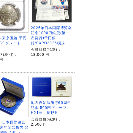
2025年日本国際博覧会
記念1000円銀貨(第一
年 東京五輪 千円
次発行)千円銀
NGCグレード
貨/EXPO2025/完未
会員価格(税別)：
格(税別)：
18,000
円
円
地方自治法施行60周年
記念 500円プルーフ
H21年 長野県
会員価格(税別)：
6年 日本国際連合
2,500
円
0周年記念貨幣 発
 純銀メダル