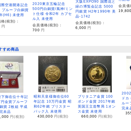
大阪EXPO90 国際花と
2020東京五輪記念
国際空港開港記念
会員価
緑の博覧会記念 5000
500円白銅貨/風神/ミン
円 プルーフ白銅貨
19,80
円銀貨 H2年1990年 美
ト仕様 令和2年 カプセ
4年(H6) 未使用
品-1742
ル入 未使用
格(税別)：
会員価格(税別)：
会員価格(税別)：
0
円
6,000
円
700
円
すすめ商品
200
昭和天皇様御在位60
ブリタニア金貨 100
陛下御在位十年記
ドカ
年記念 10万円金貨 昭
ポンド金貨 2017年銘
万円金貨プルーフ
ルー
和62年銘 ブリスター
英国王立造幣局 1オン
銅貨 2枚組 平成
完未
パック入 未使用
ス金貨 未使用
 完未品
35
430,000
円(税別)
660,000
円(税別)
8,000
円(税別)