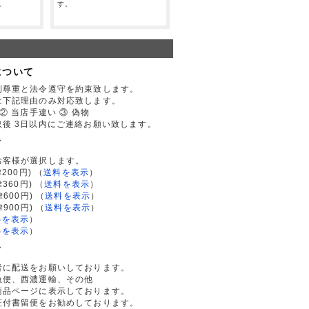
。
す。
について
利尊重と法令遵守を約束致します。
は下記理由のみ対応致します。
② 当店手違い ③ 偽物
後 3日以内にご連絡お願い致します。
て
お客様が選択します。
200円)
（
送料を表示
）
律360円)
（
送料を表示
）
律600円)
（
送料を表示
）
律900円)
（
送料を表示
）
料を表示
）
料を表示
）
て
者に配送をお願いしております。
急便、西濃運輸、その他
商品ページに表示しております。
証付書留便をお勧めしております。