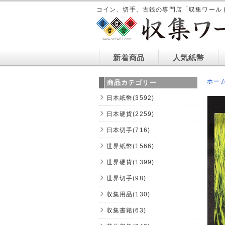
コイン、切手、古銭の専門店「収集ワール
新着商品
人気紙幣
ホー
商品カテゴリー
日本紙幣(3592)
日本硬貨(2259)
日本切手(716)
世界紙幣(1566)
世界硬貨(1399)
世界切手(98)
収集用品(130)
収集書籍(63)