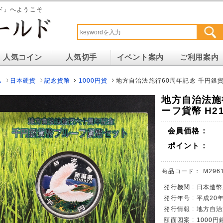
ド」へようこそ
人気コイン
人気切手
イベント案内
ご利用案内
ム
日本硬貨
記念貨幣
1000円貨
地方自治法施行60周年記念 千円銀貨
地方自治法施
ーフ貨幣 H2
会員価格：
ポイント：
商品コード：
M2961
発行機関 : 日本造
発行年号 : 平成20
発行情報 : 地方自
額面図案 : 1000円