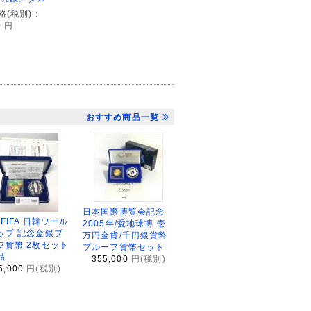
格(税別)：
0
円
おすすめ商品一覧
日本国際博覧会記念
2FIFA 日韓ワール
2005年/愛地球博 壱
ップ 記念金銀プ
万円金貨/千円銀貨幣
フ貨幣 2枚セット
プルーフ貨幣セット
品
355,000
円(税別)
5,000
円(税別)