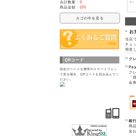
い
合計数量：
0
商品金額：
0円
カゴの中を見る
お
当店で
チェ
用意
ク
QRコード
Pa
現在のページを携帯やスマートフォン
クレ
で見る場合、QRコードを読み込んでく
「
ださい。
金
銀
商
金