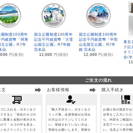
園制度100周年
国立公園制度100周年
国立公園制度100周年
千円銀貨幣「阿寒
記念千円銀貨幣「大雪
記念千円銀貨幣「中部
東京
国立公園」R7年
山国立公園」R7年銘
山岳国立公園」R7年
ク記
未品
完未品
銘 完未品
オリ
,000
円(税別)
12,000
円(税別)
12,000
円(税別)
会/
1
ご注文の流れ
注文
お客様情報
購入手続き
カゴに入れる」ボタンをク
「購入手続きへ」ボタンをク
お届け先の指定やお
ックすると「現在のカゴの
リック後、会員登録がお済み
法等をご入力いただ
」に数量と金額が表示され
の方はログインしてくださ
ら、内容をご確認の
すので「カゴの中を見る」
い。登録されていない方は、
文完了ページへお進
タンをクリックしてくださ
登録をお願いします。登録せ
い。当店より受付確