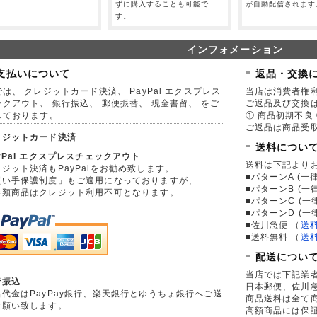
。
ずに購入することも可能で
が自動配信されます
す。
インフォメーション
支払いについて
返品・交換
は、 クレジットカード決済、 PayPal エクスプレス
当店は消費者権
ックアウト、 銀行振込、 郵便振替、 現金書留、 をご
ご返品及び交換
しております。
① 商品初期不良 
ご返品は商品受取
レジットカード決済
送料につい
yPal エクスプレスチェックアウト
送料は下記より
ジット決済もPayPalをお勧め致します。
■パターンA (一律
買い手保護制度」もご適用になっておりますが、
■パターンB (一
券類商品はクレジット利用不可となります。
■パターンC (一
■パターンD (一
■佐川急便
（
送
■送料無料
（
送
配送につい
当店では下記業
行振込
日本郵便、佐川
品代金はPayPay銀行、楽天銀行とゆうちょ銀行へご送
商品送料は全て
お願い致します。
高額商品には保