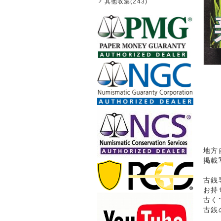
其他収集(243)
地方
掲載
古銭
お持
古く
古銭