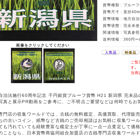
貨幣種類 : プルー
貨幣尺寸 : 直径40m
貨幣情報 : 地方自
貨幣状態 : 完全未使
関連情報 : 写真参照
送料情報 : 360円
画像をクリックしてください
人気品
特価品
ご覧
す｡
当商
自治法施行60周年記念 千円銀貨プルーフ貨幣 H21 新潟県 完未
写真と展示PR動画をご参考に、ご不明点ご要望などは何時でもお
専門店の収集ワールドでは、古銭の無料鑑定、高価買取、代理販
ちの古いコイン、紙幣など古銭のご売却相談はお気軽に収集ワー
ても汚れていても経験豊富な鑑定士が丁寧に一点一点査定して価
のことなら、日本貨幣商協同組合加盟店の古銭専門店収集ワール