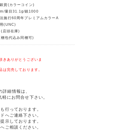
フ銀貨(カラーコイン)
m/量目31.1g/銀1000
治法施行60周年プレミアムカラーA
用(UNC)
 (店頭在庫)
〜(梱包代込み同梱可)
頂きありがとうございま
品は完売しております。
品の詳細情報は、
気軽にお問合せ下さい。
売も行っております。
ルドへご連絡下さい。
格提示しております。
ドへご相談ください。