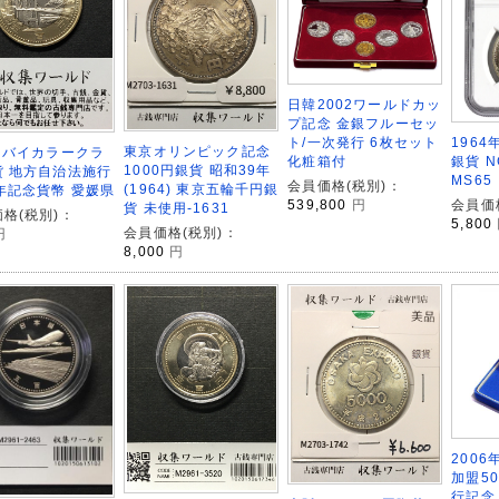
日韓2002ワールドカッ
プ記念 金銀フルーセッ
1964
ト/一次発行 6枚セット
東京オリンピック記念
円バイカラークラ
銀貨 
化粧箱付
1000円銀貨 昭和39年
貨 地方自治法施行
MS65
会員価格(税別)：
(1964) 東京五輪千円銀
年記念貨幣 愛媛県
会員価
539,800
円
貨 未使用-1631
格(税別)：
5,800
会員価格(税別)：
円
8,000
円
200
加盟5
行記念