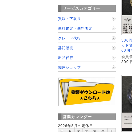
サービスカテゴリー
買取・下取り
無料鑑定・無料査定
グレード代行
500
ッド
委託販売
60周
会員価
出品代行
800
関連ショップ
営業カレンダー
2026年8月の定休日
日
月
火
水
木
金
土