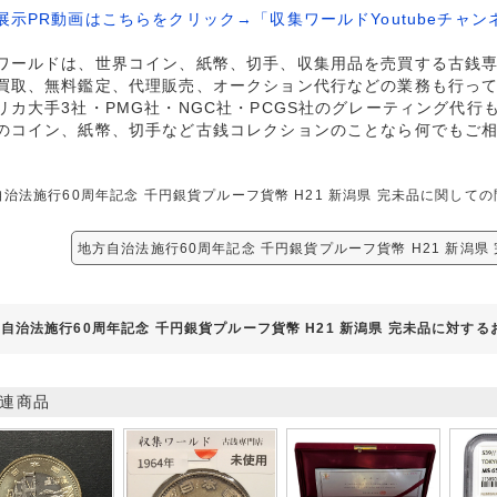
展示PR動画はこちらをクリック→「収集ワールドYoutubeチャン
ワールドは、世界コイン、紙幣、切手、収集用品を売買する古銭
買取、無料鑑定、代理販売、オークション代行などの業務も行っ
リカ大手3社・PMG社・NGC社・PCGS社のグレーティング代行
のコイン、紙幣、切手など古銭コレクションのことなら何でもご
自治法施行60周年記念 千円銀貨プルーフ貨幣 H21 新潟県 完未品に関し
地方自治法施行60周年記念 千円銀貨プルーフ貨幣 H21 新潟県
自治法施行60周年記念 千円銀貨プルーフ貨幣 H21 新潟県 完未品に対す
連商品