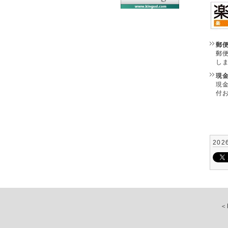
郵
郵
し
現
現
付
202
＜