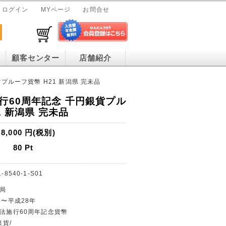
ログイン
MYページ
お問合せ
顧客センター
店舗紹介
プルーフ貨幣 H21 新潟県 完未品
行60周年記念 千円銀貨プル
1 新潟県 完未品
8,000
円(税別)
80
Pt
-8540-1-S01
幣局
年〜平成28年
治法施行60周年記念貨幣
銀貨/