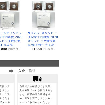
2020オリンピッ
東京2020オリンピッ
念千円銀貨 2020
ク記念千円銀貨 2020
ンピック競技大
オリンピック競技大
水泳 完未品
会/陸上競技 完未品
1,000
円(税別)
11,000
円(税別)
入金・発送
支払い方
当店で入金確認ができ次第、
きました
入金確認メールを配信すると
上、ご注
ともに商品の発送準備を進
みくださ
め、発送が完了しましたら、
認メール
メールでお知らせいたしま