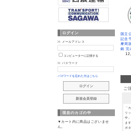
ログイン
国立公
記念
メールアドレス
摩周
銘 完
12
コンピューターに記憶する
パスワード
パスワードを忘れた方はこちら
ご
「
現在のカゴの中
リ
中
▼カート内に商品はございませ
ま
ん。
ボ