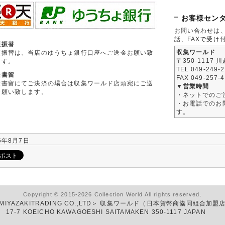
お客様セン
お問い合わせは
話、FAXで受け
便振替
収集ワールド
便振替は、当店のゆうちょ銀行口座へご送金お願い致
〒350-1117 
ます。
TEL 049-249-
金書留
FAX 049-257-
金書留にてご決済の場合は収集ワールド店頭宛にご送
▼営業時間
お願い致します。
・ネットでのご
・お電話でのお問
す。
6年8月7日
Copyright © 2015-2026 Collection World All rights reserved.
MIYAZAKITRADING CO.,LTD＞ 収集ワールド（日本貨幣商協同組合加盟
17-7 KOEICHO KAWAGOESHI SAITAMAKEN 350-1117 JAPAN