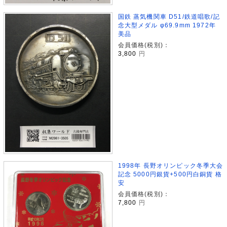
国鉄 蒸気機関車 D51/鉄道唱歌/記
念大型メダル φ69.9mm 1972年
美品
会員価格(税別)：
3,800
円
1998年 長野オリンピック冬季大会
記念 5000円銀貨+500円白銅貨 格
安
会員価格(税別)：
7,800
円