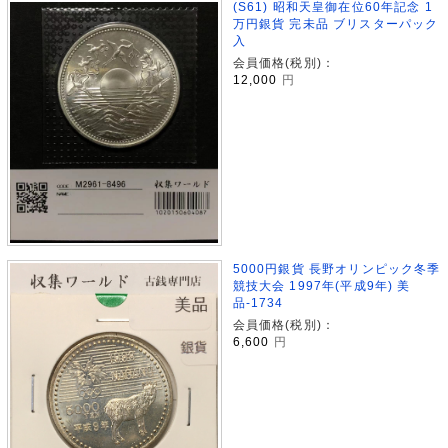
(S61) 昭和天皇御在位60年記念 1
万円銀貨 完未品 ブリスターパック
入
会員価格(税別)：
12,000
円
5000円銀貨 長野オリンピック冬季
競技大会 1997年(平成9年) 美
品-1734
会員価格(税別)：
6,600
円