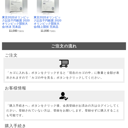
東京2020オリンピッ
東京2020オリンピッ
ク記念千円銀貨 2020
ク記念千円銀貨 2020
オリンピック競技大
オリンピック競技大
会/水泳 完未品
会/陸上競技 完未品
11,000
11,000
円(税別)
円(税別)
ご注文の流れ
ご注文
「カゴに入れる」ボタンをクリックすると「現在のカゴの中」に数量と金額が表
示されますので「カゴの中を見る」ボタンをクリックしてください。
お客様情報
「購入手続きへ」ボタンをクリック後、会員登録がお済みの方はログインしてく
ださい。登録されていない方は、登録をお願いします。登録せずに購入すること
も可能です。
購入手続き