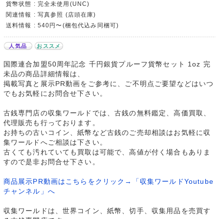
貨幣状態 : 完全未使用(UNC)
関連情報 : 写真参照 (店頭在庫)
送料情報 : 540円〜(梱包代込み同梱可)
人気品
おススメ
国際連合加盟50周年記念 千円銀貨プルーフ貨幣セット 1oz 完
未品の商品詳細情報は、
掲載写真と展示PR動画をご参考に、ご不明点ご要望などはいつ
でもお気軽にお問合せ下さい。
古銭専門店の収集ワールドでは、古銭の無料鑑定、高価買取、
代理販売も行っております。
お持ちの古いコイン、紙幣など古銭のご売却相談はお気軽に収
集ワールドへご相談は下さい。
古くても汚れていても買取は可能で、高値が付く場合もありま
すので是非お問合せ下さい。
商品展示PR動画はこちらをクリック→「収集ワールドYoutube
チャンネル」へ
収集ワールドは、世界コイン、紙幣、切手、収集用品を売買す