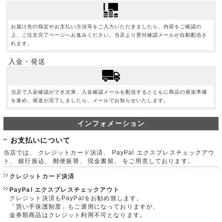
お届け先の指定やお支払い方法等をご入力いただきましたら、内容をご確認の
上、ご注文完了ページへお進みください。当店より受付確認メールが自動配信さ
れます。
入金・発送
当店で入金確認ができ次第、入金確認メールを配信するとともに商品の発送準備
を進め、発送が完了しましたら、メールでお知らせいたします。
インフォメーション
お支払いについて
当店では、 クレジットカード決済、 PayPal エクスプレスチェックアウ
ト、 銀行振込、 郵便振替、 現金書留、 をご用意しております。
クレジットカード決済
PayPal エクスプレスチェックアウト
クレジット決済もPayPalをお勧め致します。
「買い手保護制度」もご適用になっておりますが、
金券類商品はクレジット利用不可となります。