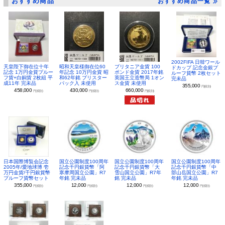
おすすめ商品
おすすめ商品一覧
2002FIFA 日韓ワール
昭和天皇様御在位60
ブリタニア金貨 100
天皇陛下御在位十年
ドカップ 記念金銀プ
年記念 10万円金貨 昭
ポンド金貨 2017年銘
記念 1万円金貨プルー
ルーフ貨幣 2枚セット
和62年銘 ブリスター
英国王立造幣局 1オン
フ貨+白銅貨 2枚組 平
完未品
パック入 未使用
ス金貨 未使用
成11年 完未品
355,000
円(税別)
430,000
660,000
458,000
円(税別)
円(税別)
円(税別)
日本国際博覧会記念
国立公園制度100周年
国立公園制度100周年
国立公園制度100周年
2005年/愛地球博 壱
記念千円銀貨幣「阿
記念千円銀貨幣「大
記念千円銀貨幣「中
万円金貨/千円銀貨幣
寒摩周国立公園」R7
雪山国立公園」R7年
部山岳国立公園」R7
プルーフ貨幣セット
年銘 完未品
銘 完未品
年銘 完未品
355,000
12,000
12,000
12,000
円(税別)
円(税別)
円(税別)
円(税別)