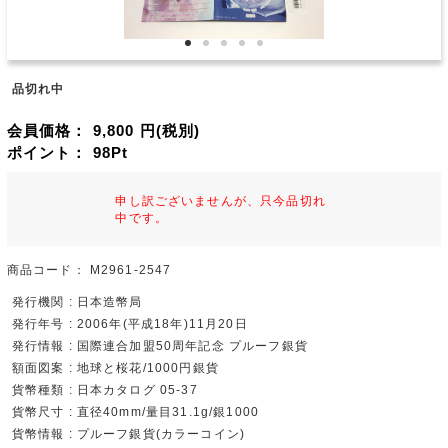
品切れ中
会員価格：
9,800
円(税別)
ポイント：
98
Pt
申し訳ございませんが、只今品切れ
中です。
商品コード：
M2961-2547
発行機関 : 日本造幣局
発行年号 : 2006年(平成18年)11月20日
発行情報 : 国際連合加盟50周年記念 プルーフ銀貨
額面図案 : 地球と桜花/1000円銀貨
貨幣種類 : 日本カタログ 05-37
貨幣尺寸 : 直径40mm/量目31.1g/銀1000
貨幣情報 : プルーフ銀貨(カラーコイン)