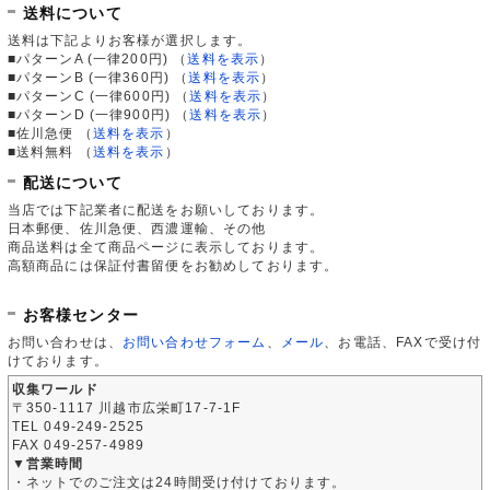
送料について
送料は下記よりお客様が選択します。
■パターンA (一律200円)
（
送料を表示
）
■パターンB (一律360円)
（
送料を表示
）
■パターンC (一律600円)
（
送料を表示
）
■パターンD (一律900円)
（
送料を表示
）
■佐川急便
（
送料を表示
）
■送料無料
（
送料を表示
）
配送について
当店では下記業者に配送をお願いしております。
日本郵便、佐川急便、西濃運輸、その他
商品送料は全て商品ページに表示しております。
高額商品には保証付書留便をお勧めしております。
お客様センター
お問い合わせは、
お問い合わせフォーム
、
メール
、お電話、FAXで受け付
けております。
収集ワールド
〒350-1117 川越市広栄町17-7-1F
TEL 049-249-2525
FAX 049-257-4989
▼営業時間
・ネットでのご注文は24時間受け付けております。