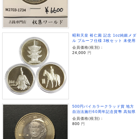
昭和天皇 裕仁殿 記念 1oz純銀メダ
ル プルーフ仕様 3枚セット 未使用
会員価格(税別)：
24,000
円
500円バイカラークラッド貨 地方
自治法施行60周年記念貨幣 高知県
会員価格(税別)：
800
円