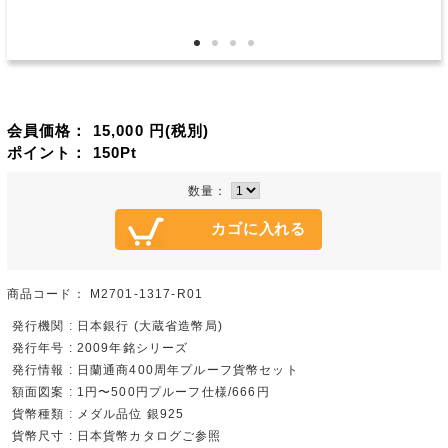
会員価格：
15,000
円(税別)
ポイント：
150
Pt
数量：
商品コード：
M2701-1317-R01
発行機関 : 日本銀行 (大蔵省造幣局)
発行年号 : 2009年銘シリーズ
発行情報 : 日蘭通商400周年プルーフ貨幣セット
額面図案 : 1円〜500円プルーフ仕様/666円
貨幣種類 : メダル品位 銀925
貨幣尺寸 : 日本貨幣カタログご参照