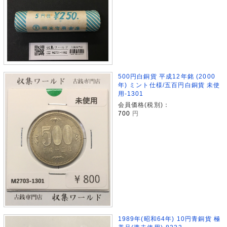
500円白銅貨 平成12年銘 (2000
年) ミント仕様/五百円白銅貨 未使
用-1301
会員価格(税別)：
700
円
1989年(昭和64年) 10円青銅貨 極