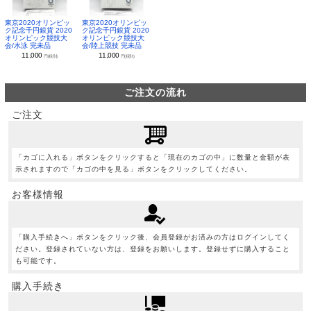
東京2020オリンピッ
東京2020オリンピッ
ク記念千円銀貨 2020
ク記念千円銀貨 2020
オリンピック競技大
オリンピック競技大
会/水泳 完未品
会/陸上競技 完未品
11,000
11,000
円(税別)
円(税別)
ご注文の流れ
ご注文
「カゴに入れる」ボタンをクリックすると「現在のカゴの中」に数量と金額が表
示されますので「カゴの中を見る」ボタンをクリックしてください。
お客様情報
「購入手続きへ」ボタンをクリック後、会員登録がお済みの方はログインしてく
ださい。登録されていない方は、登録をお願いします。登録せずに購入すること
も可能です。
購入手続き