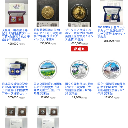
2002FIFA 日韓ワール
昭和天皇様御在位60
ブリタニア金貨 100
天皇陛下御在位十年
ドカップ 記念金銀プ
年記念 10万円金貨 昭
ポンド金貨 2017年銘
記念 1万円金貨プルー
ルーフ貨幣 2枚セット
和62年銘 ブリスター
英国王立造幣局 1オン
フ貨+白銅貨 2枚組 平
完未品
パック入 未使用
ス金貨 未使用
成11年 完未品
355,000
円(税別)
430,000
660,000
458,000
円(税別)
円(税別)
円(税別)
日本国際博覧会記念
国立公園制度100周年
国立公園制度100周年
国立公園制度100周年
2005年/愛地球博 壱
記念千円銀貨幣「阿
記念千円銀貨幣「大
記念千円銀貨幣「中
万円金貨/千円銀貨幣
寒摩周国立公園」R7
雪山国立公園」R7年
部山岳国立公園」R7
プルーフ貨幣セット
年銘 完未品
銘 完未品
年銘 完未品
355,000
12,000
12,000
12,000
円(税別)
円(税別)
円(税別)
円(税別)