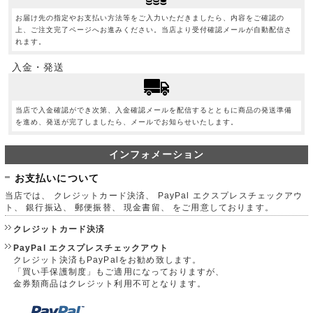
お届け先の指定やお支払い方法等をご入力いただきましたら、内容をご確認の
上、ご注文完了ページへお進みください。当店より受付確認メールが自動配信さ
れます。
入金・発送
当店で入金確認ができ次第、入金確認メールを配信するとともに商品の発送準備
を進め、発送が完了しましたら、メールでお知らせいたします。
インフォメーション
お支払いについて
当店では、 クレジットカード決済、 PayPal エクスプレスチェックアウ
ト、 銀行振込、 郵便振替、 現金書留、 をご用意しております。
クレジットカード決済
PayPal エクスプレスチェックアウト
クレジット決済もPayPalをお勧め致します。
「買い手保護制度」もご適用になっておりますが、
金券類商品はクレジット利用不可となります。