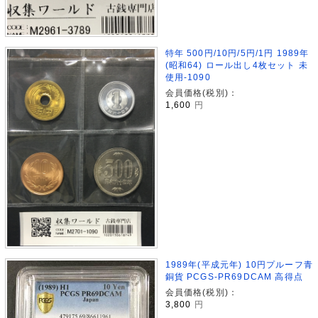
特年 500円/10円/5円/1円 1989年
(昭和64) ロール出し4枚セット 未
使用-1090
会員価格(税別)：
1,600
円
1989年(平成元年) 10円プルーフ青
銅貨 PCGS-PR69DCAM 高得点
会員価格(税別)：
3,800
円