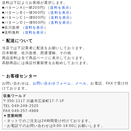
送料は下記よりお客様が選択します。
■パターンA (一律200円)
（
送料を表示
）
■パターンB (一律360円)
（
送料を表示
）
■パターンC (一律600円)
（
送料を表示
）
■パターンD (一律900円)
（
送料を表示
）
■佐川急便
（
送料を表示
）
■送料無料
（
送料を表示
）
配送について
当店では下記業者に配送をお願いしております。
日本郵便、佐川急便、西濃運輸、その他
商品送料は全て商品ページに表示しております。
高額商品には保証付書留便をお勧めしております。
お客様センター
お問い合わせは、
お問い合わせフォーム
、
メール
、お電話、FAXで受け付
けております。
収集ワールド
〒350-1117 川越市広栄町17-7-1F
TEL 049-249-2525
FAX 049-257-4989
▼営業時間
・ネットでのご注文は24時間受け付けております。
・お電話でのお問い合わせは9:00-18:00にお願いします。