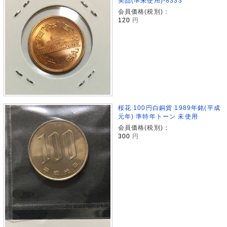
美品(準未使用)-8333
会員価格(税別)：
120
円
桜花 100円白銅貨 1989年銘(平成
元年) 準特年トーン 未使用
会員価格(税別)：
300
円