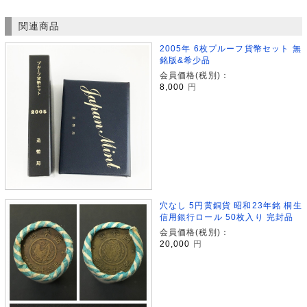
関連商品
2005年 6枚プルーフ貨幣セット 無
銘版&希少品
会員価格(税別)：
8,000
円
穴なし 5円黄銅貨 昭和23年銘 桐生
信用銀行ロール 50枚入り 完封品
会員価格(税別)：
20,000
円