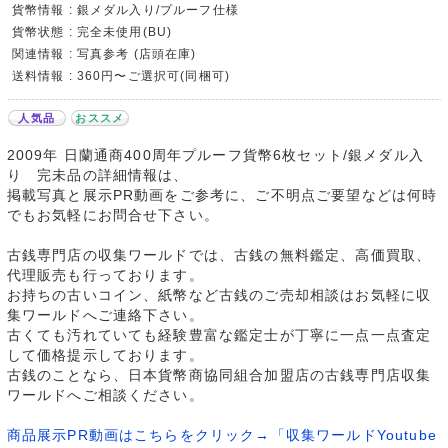
貨幣情報 : 銀メダル入り/プルーフ仕様
貨幣状態 : 完全未使用(BU)
関連情報 : 写真参考 (店頭在庫)
送料情報 : 360円〜ご選択可(同梱可)
人気品
おススメ
2009年 日蘭通商400周年プルーフ貨幣6枚セット/銀メダル入
り 完未品の詳細情報は、
掲載写真と展示PR動画をご参考に、ご不明点ご要望などは何時
でもお気軽にお問合せ下さい。
古銭専門店の収集ワールドでは、古銭の無料鑑定、高価買取、
代理販売も行っております。
お持ちの古いコイン、紙幣など古銭のご売却相談はお気軽に収
集ワールドへご連絡下さい。
古くても汚れていても経験豊富な鑑定士が丁寧に一点一点査定
して価格提示しております。
古銭のことなら、日本貨幣商協同組合加盟店の古銭専門店収集
ワールドへご相談ください。
商品展示PR動画はこちらをクリック→「収集ワールドYoutube