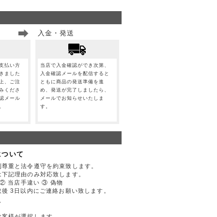
入金・発送
支払い方
当店で入金確認ができ次第、
きました
入金確認メールを配信すると
上、ご注
ともに商品の発送準備を進
みくださ
め、発送が完了しましたら、
認メール
メールでお知らせいたしま
。
す。
について
利尊重と法令遵守を約束致します。
は下記理由のみ対応致します。
② 当店手違い ③ 偽物
後 3日以内にご連絡お願い致します。
て
お客様が選択します。