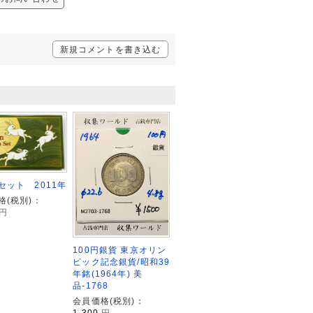
新規コメントを書き込む
セット 2011年
格(税別)：
円
100円銀貨 東京オリン
ピック記念銀貨/昭和39
年銘(1964年) 美
品-1768
会員価格(税別)：
1,300
円