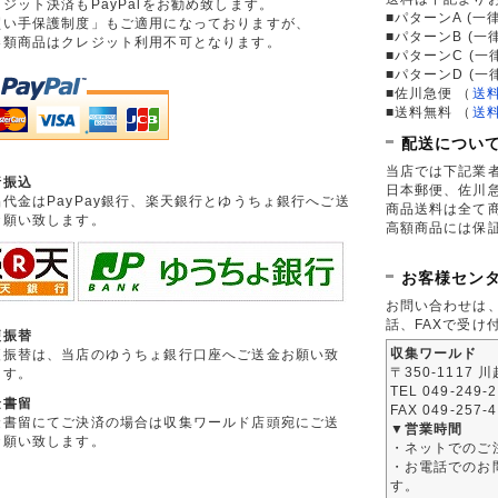
ジット決済もPayPalをお勧め致します。
■パターンA (一律
買い手保護制度」もご適用になっておりますが、
■パターンB (一
券類商品はクレジット利用不可となります。
■パターンC (一
■パターンD (一
■佐川急便
（
送
■送料無料
（
送
配送につい
当店では下記業
行振込
日本郵便、佐川
品代金はPayPay銀行、楽天銀行とゆうちょ銀行へご送
商品送料は全て
お願い致します。
高額商品には保
お客様セン
お問い合わせは
話、FAXで受け
便振替
収集ワールド
便振替は、当店のゆうちょ銀行口座へご送金お願い致
〒350-1117 
ます。
TEL 049-249-
金書留
FAX 049-257-
金書留にてご決済の場合は収集ワールド店頭宛にご送
▼営業時間
お願い致します。
・ネットでのご
・お電話でのお問
す。