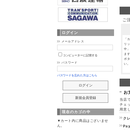
ご
ログイン
「
メールアドレス
リ
中
ま
コンピューターに記憶する
ボ
パスワード
い
パスワードを忘れた方はこちら
お
当店で
チェ
用意
現在のカゴの中
ク
▼カート内に商品はございませ
ん。
Pa