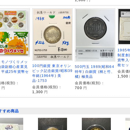
1985
制度創
貨幣入
まモノづくりメッ
枚セッ
100円銀貨 東京オリン
池袋副都心産業見
500円玉 1989(昭和64
ピック記念銀貨/昭和39
会員価
 平成25年貨幣セ
特年) 白銅貨 (桐と竹、
年銘(1964年) 美
1,500
橘) 極美品
品-1753
格(税別)：
会員価格(税別)：
会員価格(税別)：
0
円
700
円
1,300
円
すすめ商品