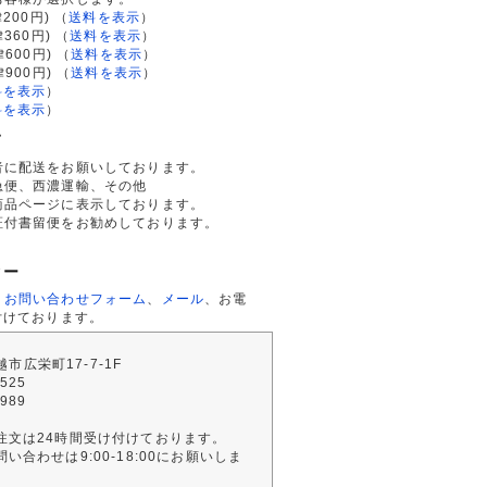
200円)
（
送料を表示
）
律360円)
（
送料を表示
）
律600円)
（
送料を表示
）
律900円)
（
送料を表示
）
料を表示
）
料を表示
）
て
者に配送をお願いしております。
急便、西濃運輸、その他
商品ページに表示しております。
証付書留便をお勧めしております。
ター
、
お問い合わせフォーム
、
メール
、お電
付けております。
川越市広栄町17-7-1F
2525
4989
注文は24時間受け付けております。
い合わせは9:00-18:00にお願いしま