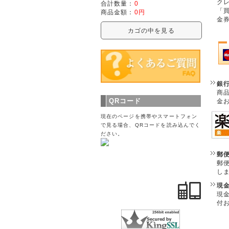
クレ
合計数量：
0
「
商品金額：
0円
金
カゴの中を見る
銀
商
QRコード
金
現在のページを携帯やスマートフォン
で見る場合、QRコードを読み込んでく
ださい。
郵
郵
し
現
現
付