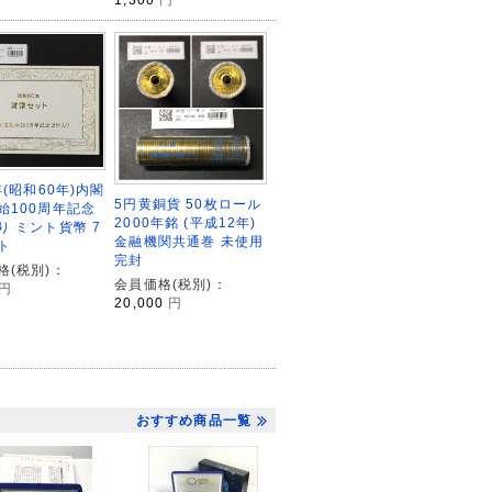
年(昭和60年)内閣
5円黄銅貨 50枚ロール
始100周年記念
2000年銘 (平成12年)
り ミント貨幣 7
金融機関共通巻 未使用
ト
完封
格(税別)：
会員価格(税別)：
円
20,000
円
おすすめ商品一覧