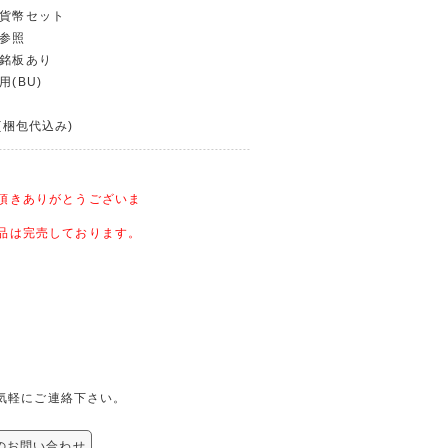
フ貨幣セット
グ参照
銘銘板あり
用(BU)
〜(梱包代込み)
頂きありがとうございま
品は完売しております。
り気軽にご連絡下さい。
へのお問い合わせ