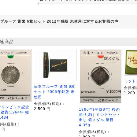
プルーフ 貨幣 6枚セット 2012年銘版 未使用に対するお客様の声
連商品
ミット
日本プルーフ 貨幣 6枚
会員価
セット 2006年銘版 未
1,200
使用
会員価格(税別)：
オリンピック記念
2,500
円
1996年(平成8年) 桜の
円銀貨/1964年 極
通り抜け ミントセット
1434
出し 銀メダル 量目
格(税別)：
4.35g
0
円
会員価格(税別)：
1,000
円