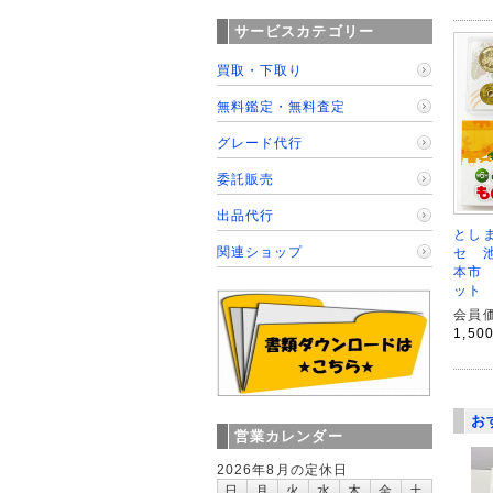
サービスカテゴリー
買取・下取り
無料鑑定・無料査定
グレード代行
委託販売
出品代行
とし
関連ショップ
セ 
本市
ット
会員価
1,50
お
営業カレンダー
2026年8月の定休日
日
月
火
水
木
金
土