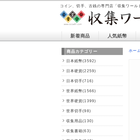
コイン、切手、古銭の専門店「収集ワール
新着商品
人気紙幣
ホー
商品カテゴリー
日本紙幣(3592)
日本硬貨(2259)
日本切手(716)
世界紙幣(1566)
世界硬貨(1399)
世界切手(98)
収集用品(130)
収集書籍(63)