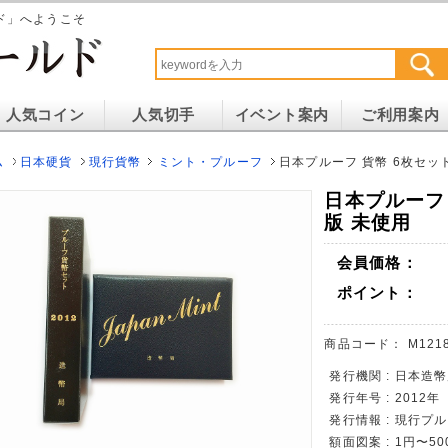
ド」へようこそ
人気コイン
人気切手
イベント案内
ご利用案内
ム
日本硬貨
現行貨幣
ミント・プルーフ
日本プルーフ 貨幣 6枚セット
日本プルーフ 
版 未使用
会員価格：
ポイント：
商品コード：
M121
発行機関 : 日本造
発行年号 : 2012年
発行情報 : 現行プ
額面図案 : 1円〜50