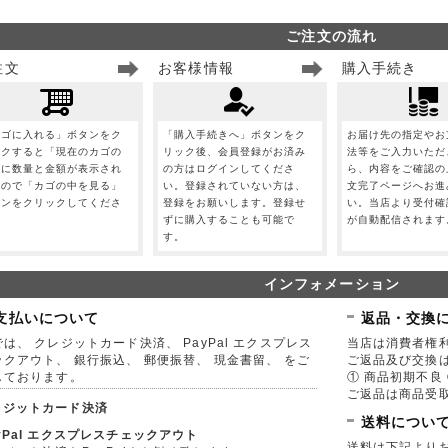
ご注文の流れ
注文
お客様情報
購入手続き
カゴに入れる」ボタンをク
「購入手続きへ」ボタンをク
お届け先の指定やお
ックすると「現在のカゴの
リック後、会員登録がお済み
法等をご入力いただ
」に数量と金額が表示され
の方はログインしてくださ
ら、内容をご確認の
すので「カゴの中を見る」
い。登録されていない方は、
文完了ページへお進
タンをクリックしてくださ
登録をお願いします。登録せ
い。当店より受付確
。
ずに購入することも可能で
が自動配信されます
す。
インフォメーション
支払いについて
返品・交換
は、 クレジットカード決済、 PayPal エクスプレス
当店は消費者権
ックアウト、 銀行振込、 郵便振替、 現金書留、 をご
ご返品及び交換
しております。
① 商品初期不良 
ご返品は商品受取
レジットカード決済
送料につい
yPal エクスプレスチェックアウト
送料は下記より