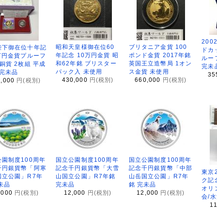
200
昭和天皇様御在位60
ブリタニア金貨 100
陛下御在位十年記
ドカ
年記念 10万円金貨 昭
ポンド金貨 2017年銘
万円金貨プルーフ
ルー
和62年銘 ブリスター
英国王立造幣局 1オン
銅貨 2枚組 平成
完未
パック入 未使用
ス金貨 未使用
 完未品
35
430,000
円(税別)
660,000
円(税別)
8,000
円(税別)
園制度100周年
国立公園制度100周年
国立公園制度100周年
千円銀貨幣「阿寒
記念千円銀貨幣「大雪
記念千円銀貨幣「中部
東京
国立公園」R7年
山国立公園」R7年銘
山岳国立公園」R7年
ク記
未品
完未品
銘 完未品
オリ
,000
円(税別)
12,000
円(税別)
12,000
円(税別)
会/
1