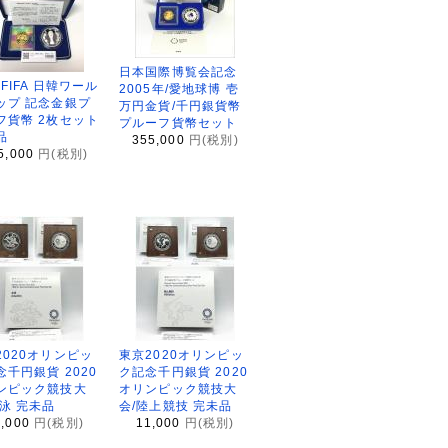
日本国際博覧会記念
2FIFA 日韓ワール
2005年/愛地球博 壱
ップ 記念金銀プ
万円金貨/千円銀貨幣
フ貨幣 2枚セット
プルーフ貨幣セット
品
355,000
円(税別)
5,000
円(税別)
2020オリンピッ
東京2020オリンピッ
念千円銀貨 2020
ク記念千円銀貨 2020
ンピック競技大
オリンピック競技大
水泳 完未品
会/陸上競技 完未品
1,000
円(税別)
11,000
円(税別)