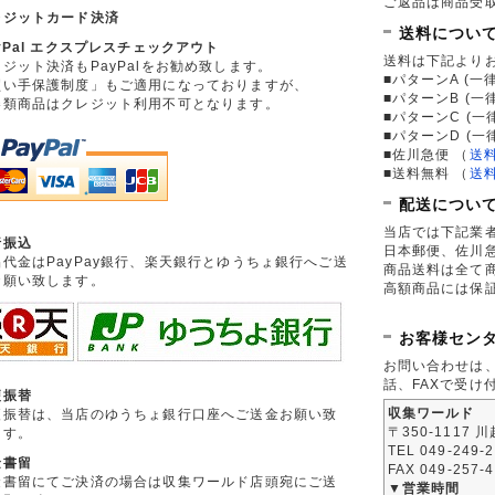
ご返品は商品受取
レジットカード決済
送料につい
yPal エクスプレスチェックアウト
送料は下記より
ジット決済もPayPalをお勧め致します。
■パターンA (一律
買い手保護制度」もご適用になっておりますが、
■パターンB (一
券類商品はクレジット利用不可となります。
■パターンC (一
■パターンD (一
■佐川急便
（
送
■送料無料
（
送
配送につい
当店では下記業
行振込
日本郵便、佐川
品代金はPayPay銀行、楽天銀行とゆうちょ銀行へご送
商品送料は全て
お願い致します。
高額商品には保
お客様セン
お問い合わせは
話、FAXで受け
便振替
収集ワールド
便振替は、当店のゆうちょ銀行口座へご送金お願い致
〒350-1117 
ます。
TEL 049-249-
金書留
FAX 049-257-
金書留にてご決済の場合は収集ワールド店頭宛にご送
▼営業時間