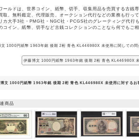
ワールドは、世界コイン、紙幣、切手、収集用品を売買する古銭
買取、無料鑑定、代理販売、オークション代行などの業務も行っ
リカ大手3社・PMG社・NGC社・PCGS社のグレーティング代行
のコイン、紙幣、切手など古銭コレクションのことなら何でもご
文 1000円紙幣 1963年銘 後期 2桁 青色 KL446980X 未使用に関
伊藤博文 1000円紙幣 1963年銘 後期 2桁 青色 KL446980
博文 1000円紙幣 1963年銘 後期 2桁 青色 KL446980X 未使用に対する
連商品