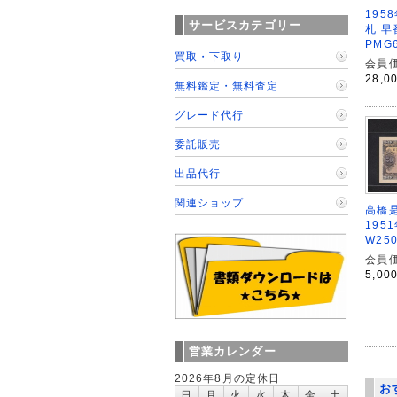
195
サービスカテゴリー
札 早
PMG
買取・下取り
会員価
28,0
無料鑑定・無料査定
グレード代行
委託販売
出品代行
関連ショップ
高橋是
195
W25
会員価
5,00
営業カレンダー
2026年8月の定休日
お
日
月
火
水
木
金
土