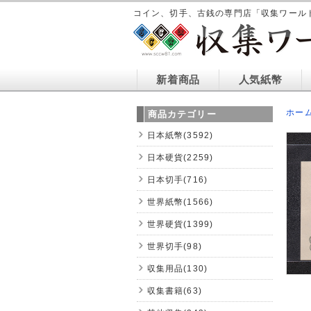
コイン、切手、古銭の専門店「収集ワール
新着商品
人気紙幣
ホー
商品カテゴリー
日本紙幣(3592)
日本硬貨(2259)
日本切手(716)
世界紙幣(1566)
世界硬貨(1399)
世界切手(98)
収集用品(130)
収集書籍(63)