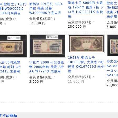
聖徳太子 5000円 大蔵
聖徳太
新福沢 1万円札 2004
8年 聖徳太子1万円
省 1957年 後期 2桁 ゾ
(昭和2
年銘 褐色 珍番
番NW000005X
ロ目 HX111111K 未使
後期 2
WJ000006D 完未品
66EPQ高得点
用
未使用
会員価格(税別)：
格(税別)：
会員価格(税別)：
会員価
13,800
円
00
円
280,000
円
6,800
1958年 聖徳太子
渋沢栄一
10000円札 大蔵省 2桁
守礼門 2000円 記念紙
清 50円紙幣
AA-A
後期 QK167639S 未使
幣 2000年銘 後期 2桁
1年銘 前期 1桁
一ロッ
用
AA797774X 未使用
0241J 未使用
AA16
会員価格(税別)：
会員価格(税別)：
格(税別)：
会員価
11,800
円
3,000
円
0
円
25,00
すすめ商品