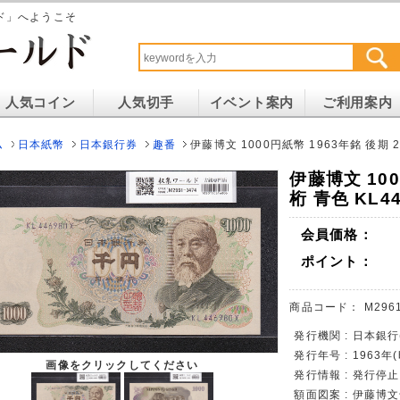
ド」へようこそ
人気コイン
人気切手
イベント案内
ご利用案内
ム
日本紙幣
日本銀行券
趣番
伊藤博文 1000円紙幣 1963年銘 後期 2
伊藤博文 100
桁 青色 KL4
会員価格：
ポイント：
商品コード：
M296
発行機関 : 日本銀
発行年号 : 1963年
画像をクリックしてください
発行情報 : 発行停
額面図案 : 伊藤博