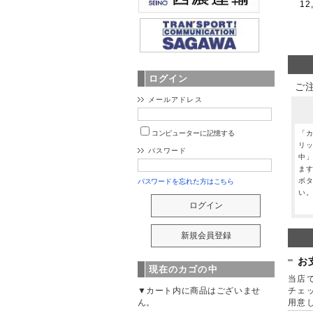
12
ログイン
ご
メールアドレス
コンピューターに記憶する
「
リ
パスワード
中
ま
ボ
パスワードを忘れた方はこちら
い
お
現在のカゴの中
当店で
▼カート内に商品はございませ
チェ
ん。
用意