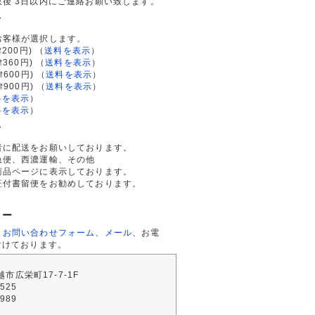
後 3日以内にご連絡お願い致します。
て
お客様が選択します。
200円)
（
送料を表示
）
律360円)
（
送料を表示
）
律600円)
（
送料を表示
）
律900円)
（
送料を表示
）
料を表示
）
料を表示
）
て
者に配送をお願いしております。
急便、西濃運輸、その他
商品ページに表示しております。
証付書留便をお勧めしております。
ター
、
お問い合わせフォーム
、
メール
、お電
付けております。
川越市広栄町17-7-1F
2525
4989