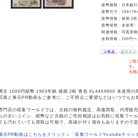
貨幣種類 : 日本銀行
貨幣尺寸 : 164×76
貨幣情報 : 後期 2桁 
貨幣状態 : 未使用・
関連情報 : 写真実物
送料情報 : 200円
人気品
おススメ
ご覧
す｡
当商
文 1000円紙幣 1963年銘 後期 2桁 青色 KL446980X 未使
写真と展示PR動画をご参考に、ご不明点ご要望などはいつでもお
専門店の収集ワールドでは、古銭の無料鑑定、高価買取、代理販
ちの古いコイン、紙幣など古銭のご売却相談はお気軽に収集ワー
ても汚れていても買取は可能で、高値が付く場合もありますので
展示PR動画はこちらをクリック→「収集ワールドYoutubeチャン