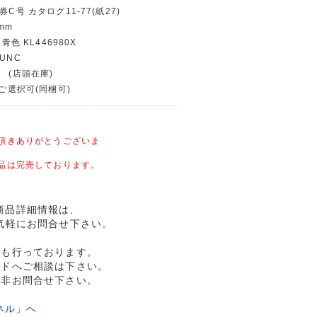
券C号 カタログ11-77(紙27)
mm
青色 KL446980X
UNC
 (店頭在庫)
〜ご選択可(同梱可)
頂きありがとうございま
品は完売しております。
用の商品詳細情報は、
気軽にお問合せ下さい。
売も行っております。
ルドへご相談は下さい。
是非お問合せ下さい。
ネル」へ