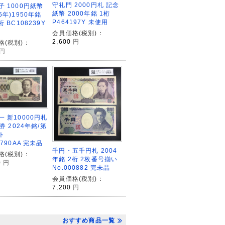
守礼門 2000円札 記念
子 1000円紙幣
紙幣 2000年銘 1桁
5年)1950年銘
P464197Y 未使用
桁 BC108239Y
会員価格(税別)：
2,600
円
格(税別)：
円
 新10000円札
A券 2024年銘/第
ト
0790AA 完未品
千円・五千円札 2004
格(税別)：
年銘 2桁 2枚番号揃い
0
円
No.000882 完未品
会員価格(税別)：
7,200
円
おすすめ商品一覧