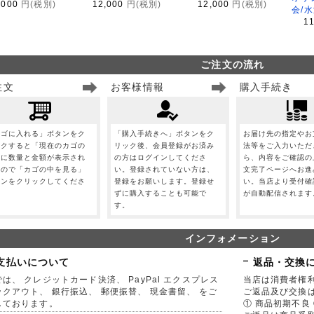
,000
円(税別)
12,000
円(税別)
12,000
円(税別)
会/
1
ご注文の流れ
注文
お客様情報
購入手続き
カゴに入れる」ボタンをク
「購入手続きへ」ボタンをク
お届け先の指定やお
ックすると「現在のカゴの
リック後、会員登録がお済み
法等をご入力いただ
」に数量と金額が表示され
の方はログインしてくださ
ら、内容をご確認の
すので「カゴの中を見る」
い。登録されていない方は、
文完了ページへお進
タンをクリックしてくださ
登録をお願いします。登録せ
い。当店より受付確
。
ずに購入することも可能で
が自動配信されます
す。
インフォメーション
支払いについて
返品・交換
は、 クレジットカード決済、 PayPal エクスプレス
当店は消費者権
ックアウト、 銀行振込、 郵便振替、 現金書留、 をご
ご返品及び交換
しております。
① 商品初期不良 