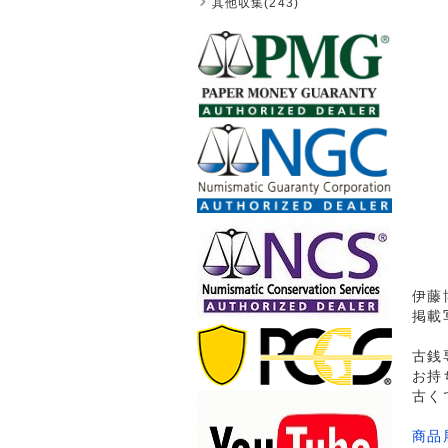
其他収集(243)
伊藤博
掲載
古銭
お持
古く
商品