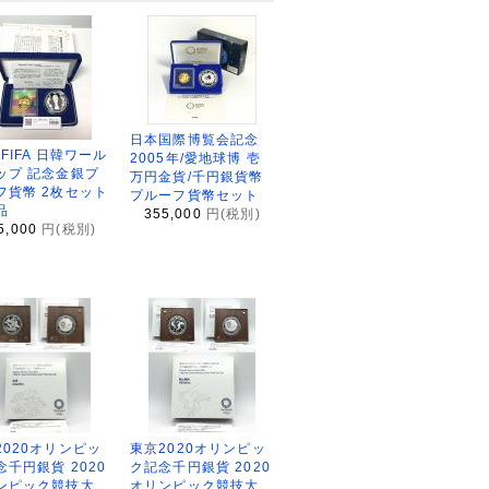
日本国際博覧会記念
2FIFA 日韓ワール
2005年/愛地球博 壱
ップ 記念金銀プ
万円金貨/千円銀貨幣
フ貨幣 2枚セット
プルーフ貨幣セット
品
355,000
円(税別)
5,000
円(税別)
2020オリンピッ
東京2020オリンピッ
念千円銀貨 2020
ク記念千円銀貨 2020
ンピック競技大
オリンピック競技大