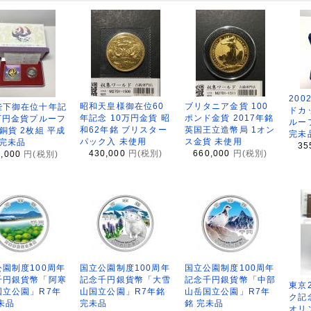
200
昭和天皇様御在位60
ブリタニア金貨 100
陛下御在位十年記
ドカ
年記念 10万円金貨 昭
ポンド金貨 2017年銘
万円金貨プルーフ
ルー
和62年銘 ブリスター
英国王立造幣局 1オン
銅貨 2枚組 平成
完未
パック入 未使用
ス金貨 未使用
 完未品
35
430,000
円(税別)
660,000
円(税別)
8,000
円(税別)
園制度100周年
国立公園制度100周年
国立公園制度100周年
千円銀貨幣「阿寒
記念千円銀貨幣「大雪
記念千円銀貨幣「中部
東京
国立公園」R7年
山国立公園」R7年銘
山岳国立公園」R7年
ク記
未品
完未品
銘 完未品
オリ