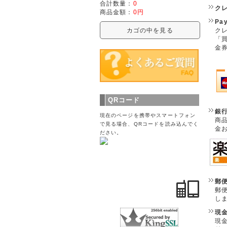
合計数量：
0
ク
商品金額：
0円
Pa
カゴの中を見る
クレ
「
金
QRコード
銀
現在のページを携帯やスマートフォン
商
で見る場合、QRコードを読み込んでく
金
ださい。
郵
郵
し
現
現