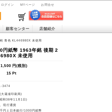
ログイン
MYページ
お問合せ
顧客センター
店舗紹介
桁 青色 KL446980X 未使用
0円紙幣 1963年銘 後期 2
46980X 未使用
1,500
円(税別)
15
Pt
1-3474
行(大蔵省印刷局)
(昭和38年11月1日)
止、現行通貨
文千円と日本銀行/1000円紙幣