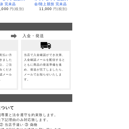
水泳 完未品
会/陸上競技 完未品
1,000
円(税別)
11,000
円(税別)
入金・発送
支払い方
当店で入金確認ができ次第、
きました
入金確認メールを配信すると
上、ご注
ともに商品の発送準備を進
みくださ
め、発送が完了しましたら、
認メール
メールでお知らせいたしま
。
す。
について
利尊重と法令遵守を約束致します。
は下記理由のみ対応致します。
② 当店手違い ③ 偽物