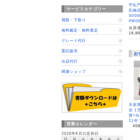
守礼門
サービスカテゴリー
氏物
S000
買取・下取り
PMG
会員価
無料鑑定・無料査定
19,8
グレード代行
委託販売
お
出品代行
関連ショップ
天皇
念 1
貨+白
11年
営業カレンダー
45
2026年8月の定休日
日
月
火
水
木
金
土