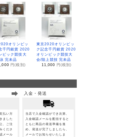
2020オリンピッ
東京2020オリンピッ
念千円銀貨 2020
ク記念千円銀貨 2020
ンピック競技大
オリンピック競技大
水泳 完未品
会/陸上競技 完未品
1,000
円(税別)
11,000
円(税別)
入金・発送
支払い方
当店で入金確認ができ次第、
きました
入金確認メールを配信すると
上、ご注
ともに商品の発送準備を進
みくださ
め、発送が完了しましたら、
認メール
メールでお知らせいたしま