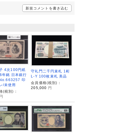
新規コメントを書き込む
子 4次100円紙
守礼門二千円束札 1桁
46年銘 日本銀行
L-Y 100枚束札 美品
No.663257 印
会員価格(税別)：
レ/未使用
205,000
円
格(税別)：
円