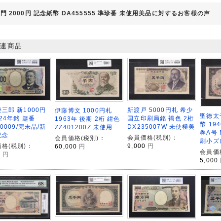
門 2000円 記念紙幣 DA455555 準珍番 未使用美品に対するお客様の声
連商品
新渡戸 5000円札 希少
三郎 新1000円
伊藤博文 1000円札
聖徳太
国立印刷局銘 褐色 2桁
024年銘 趣番
1963年 後期 2桁 紺色
幣 19
DX235007W 未使極美
10009/完未品/新
ZZ401200Z 未使用
券A号 
記念
会員価格(税別)：
会員価格(税別)：
刷小ズ
9,000
円
格(税別)：
60,000
円
会員価
0
円
5,000