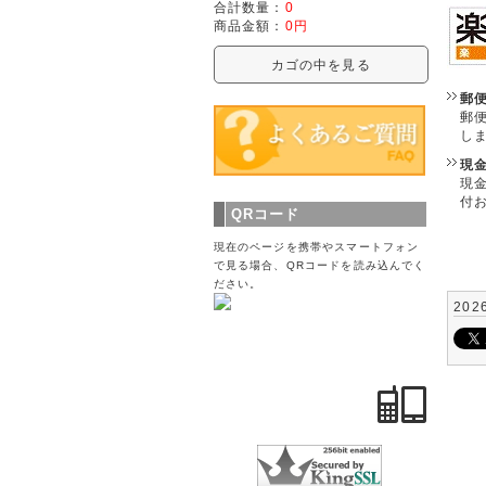
合計数量：
0
商品金額：
0円
カゴの中を見る
郵
郵
し
現
現
付
QRコード
現在のページを携帯やスマートフォン
で見る場合、QRコードを読み込んでく
ださい。
202