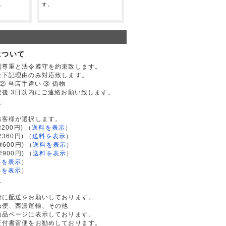
。
す。
について
利尊重と法令遵守を約束致します。
は下記理由のみ対応致します。
② 当店手違い ③ 偽物
後 3日以内にご連絡お願い致します。
て
お客様が選択します。
200円)
（
送料を表示
）
律360円)
（
送料を表示
）
律600円)
（
送料を表示
）
律900円)
（
送料を表示
）
料を表示
）
料を表示
）
て
者に配送をお願いしております。
急便、西濃運輸、その他
商品ページに表示しております。
証付書留便をお勧めしております。