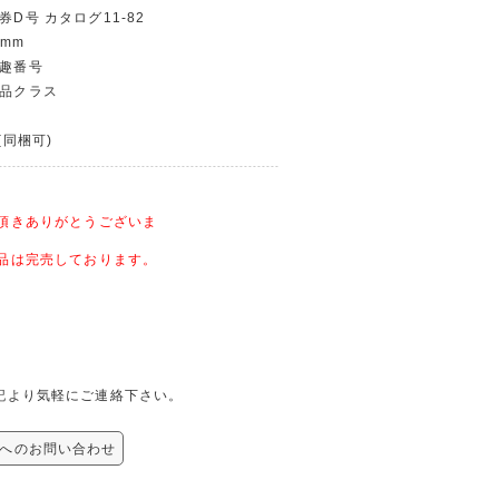
券D号 カタログ11-82
 mm
・趣番号
美品クラス
(同梱可)
頂きありがとうございま
品は完売しております。
、下記より気軽にご連絡下さい。
品 へのお問い合わせ