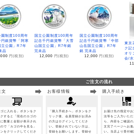
園制度100周年
国立公園制度100周年
国立公園制度100周年
千円銀貨幣「阿寒
記念千円銀貨幣「大雪
記念千円銀貨幣「中部
東京
国立公園」R7年
山国立公園」R7年銘
山岳国立公園」R7年
ク記
未品
完未品
銘 完未品
オリ
,000
円(税別)
12,000
円(税別)
12,000
円(税別)
会/
1
ご注文の流れ
注文
お客様情報
購入手続き
カゴに入れる」ボタンをク
「購入手続きへ」ボタンをク
お届け先の指定やお
ックすると「現在のカゴの
リック後、会員登録がお済み
法等をご入力いただ
」に数量と金額が表示され
の方はログインしてくださ
ら、内容をご確認の
すので「カゴの中を見る」
い。登録されていない方は、
文完了ページへお進
タンをクリックしてくださ
登録をお願いします。登録せ
い。当店より受付確