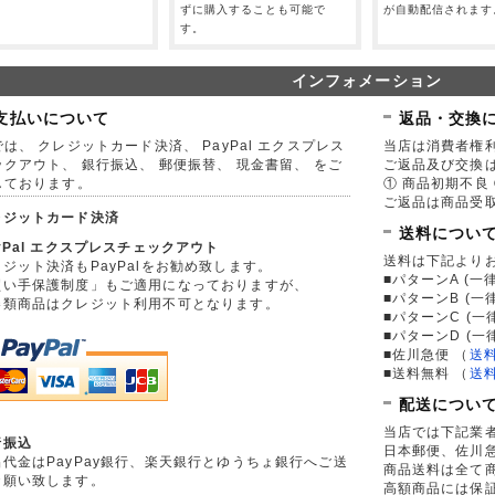
。
ずに購入することも可能で
が自動配信されます
す。
インフォメーション
支払いについて
返品・交換
は、 クレジットカード決済、 PayPal エクスプレス
当店は消費者権
ックアウト、 銀行振込、 郵便振替、 現金書留、 をご
ご返品及び交換
しております。
① 商品初期不良 
ご返品は商品受取
レジットカード決済
送料につい
yPal エクスプレスチェックアウト
送料は下記より
ジット決済もPayPalをお勧め致します。
■パターンA (一律
買い手保護制度」もご適用になっておりますが、
■パターンB (一
券類商品はクレジット利用不可となります。
■パターンC (一
■パターンD (一
■佐川急便
（
送
■送料無料
（
送
配送につい
当店では下記業
行振込
日本郵便、佐川
品代金はPayPay銀行、楽天銀行とゆうちょ銀行へご送
商品送料は全て
お願い致します。
高額商品には保