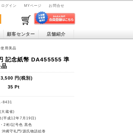
ログイン
MYページ
お問合せ
顧客センター
店舗紹介
 未使用美品
円 記念紙幣 DA455555 準
美品
3,500
円(税別)
35
Pt
1-8431
(大蔵省)
銘(平成12年7月19日)
幣・2桁/記号色 黒色
0円・沖縄守礼門/源氏物語絵巻