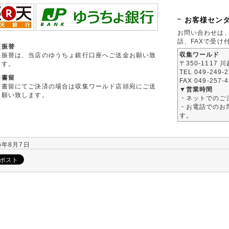
お客様セン
お問い合わせは
話、FAXで受け
便振替
収集ワールド
便振替は、当店のゆうちょ銀行口座へご送金お願い致
〒350-1117 
ます。
TEL 049-249-
金書留
FAX 049-257-
金書留にてご決済の場合は収集ワールド店頭宛にご送
▼営業時間
お願い致します。
・ネットでのご
・お電話でのお問
す。
6年8月7日