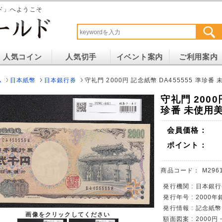
ド」へようこそ
人気コイン
人気切手
イベント案内
ご利用案内
ム
日本紙幣
日本銀行券
守礼門 2000円 記念紙幣 DA455555 準珍番
守礼門 2000
珍番 未使用
会員価格：
ポイント：
商品コード：
M296
発行機関 : 日本銀行
発行年号 : 2000年
発行情報 : 記念紙
画像をクリックしてください
額面図案 : 200