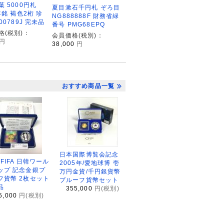
 5000円札
夏目漱石千円札 ぞろ目
年銘 褐色2桁 珍
NG888888F 財務省緑
00789J 完未品
番号 PMG68EPQ
格(税別)：
会員価格(税別)：
円
38,000
円
おすすめ商品一覧
日本国際博覧会記念
2FIFA 日韓ワール
2005年/愛地球博 壱
ップ 記念金銀プ
万円金貨/千円銀貨幣
フ貨幣 2枚セット
プルーフ貨幣セット
品
355,000
円(税別)
5,000
円(税別)