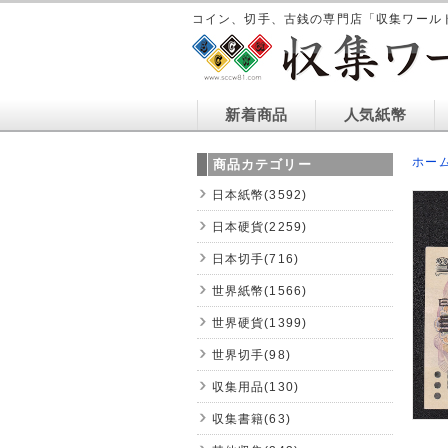
コイン、切手、古銭の専門店「収集ワール
新着商品
人気紙幣
ホー
商品カテゴリー
日本紙幣(3592)
日本硬貨(2259)
日本切手(716)
世界紙幣(1566)
世界硬貨(1399)
世界切手(98)
収集用品(130)
収集書籍(63)