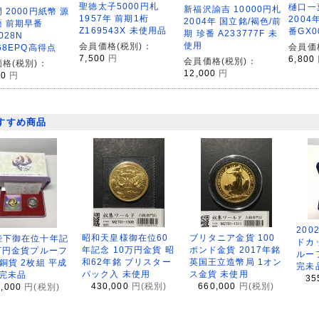
聖徳太子5000円札
樋口一葉
新福沢諭吉 10000円札
 2000円紙幣 源
1957年 前期1桁
2004
2004年 国立銘/褐色/前
語 前期早番
Z169543X 未使用品
番GX0
期 珍番 A233777F 未
028N
使用
会員価格(税別)：
会員価
68EPQ高得点
7,500
円
6,800
会員価格(税別)：
格(税別)：
12,000
円
00
円
すすめ商品
200
昭和天皇様御在位60
ブリタニア金貨 100
陛下御在位十年記
ドカ
年記念 10万円金貨 昭
ポンド金貨 2017年銘
万円金貨プルーフ
ルー
和62年銘 ブリスター
英国王立造幣局 1オン
銅貨 2枚組 平成
完未
パック入 未使用
ス金貨 未使用
 完未品
35
430,000
円(税別)
660,000
円(税別)
8,000
円(税別)