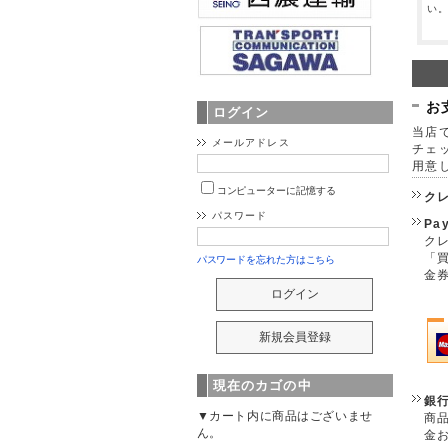
い
お
ログイン
当店で
メールアドレス
チェ
用意
コンピューターに記憶する
ク
パスワード
Pa
クレ
「
パスワードを忘れた方はこちら
金
現在のカゴの中
銀
▼カート内に商品はございませ
商
ん。
金