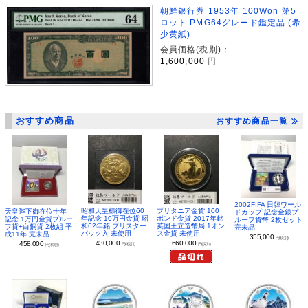
朝鮮銀行券 1953年 100Won 第5
ロット PMG64グレード鑑定品 (希
少黄紙)
会員価格(税別)：
1,600,000
円
おすすめ商品
おすすめ商品一覧
2002FIFA 日韓ワール
昭和天皇様御在位60
ブリタニア金貨 100
天皇陛下御在位十年
ドカップ 記念金銀プ
年記念 10万円金貨 昭
ポンド金貨 2017年銘
記念 1万円金貨プルー
ルーフ貨幣 2枚セット
和62年銘 ブリスター
英国王立造幣局 1オン
フ貨+白銅貨 2枚組 平
完未品
パック入 未使用
ス金貨 未使用
成11年 完未品
355,000
円(税別)
430,000
660,000
458,000
円(税別)
円(税別)
円(税別)