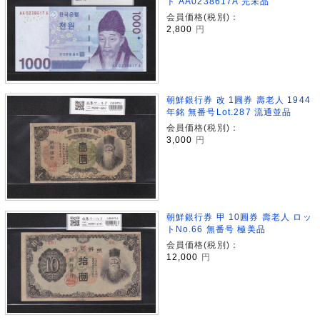
ト AA0238617A 完未品
会員価格(税別)：
2,800
円
朝鮮銀行券 改 1圓券 壽老人 1944
年銘 無番号Lot.287 流通並品
会員価格(税別)：
3,000
円
朝鮮銀行券 甲 10圓券 壽老人 ロッ
トNo.66 無番号 極美品
会員価格(税別)：
12,000
円