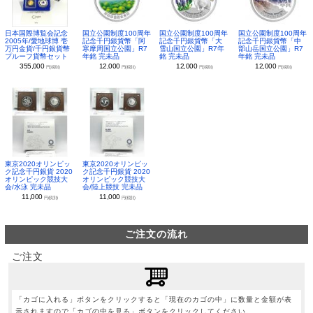
日本国際博覧会記念
国立公園制度100周年
国立公園制度100周年
国立公園制度100周年
2005年/愛地球博 壱
記念千円銀貨幣「阿
記念千円銀貨幣「大
記念千円銀貨幣「中
万円金貨/千円銀貨幣
寒摩周国立公園」R7
雪山国立公園」R7年
部山岳国立公園」R7
プルーフ貨幣セット
年銘 完未品
銘 完未品
年銘 完未品
355,000
12,000
12,000
12,000
円(税別)
円(税別)
円(税別)
円(税別)
東京2020オリンピッ
東京2020オリンピッ
ク記念千円銀貨 2020
ク記念千円銀貨 2020
オリンピック競技大
オリンピック競技大
会/水泳 完未品
会/陸上競技 完未品
11,000
11,000
円(税別)
円(税別)
ご注文の流れ
ご注文
「カゴに入れる」ボタンをクリックすると「現在のカゴの中」に数量と金額が表
示されますので「カゴの中を見る」ボタンをクリックしてください。