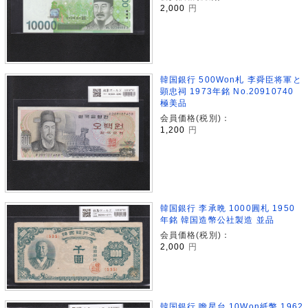
2,000
円
韓国銀行 500Won札 李舜臣将軍と
顕忠祠 1973年銘 No.20910740
極美品
会員価格(税別)：
1,200
円
韓国銀行 李承晩 1000圓札 1950
年銘 韓国造幣公社製造 並品
会員価格(税別)：
2,000
円
韓国銀行 瞻星台 10Won紙幣 1962