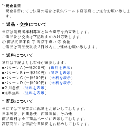
現金書留
現金書留にてご決済の場合は収集ワールド店頭宛にご送付お願い致しま
す。
返品・交換について
当店は消費者権利尊重と法令遵守を約束致します。
ご返品及び交換は下記理由のみ対応致します。
① 商品初期不良 ② 当店手違い ③ 偽物
ご返品は商品受取後 3日以内にご連絡お願い致します。
送料について
送料は下記よりお客様が選択します。
■パターンA (一律200円)
（
送料を表示
）
■パターンB (一律360円)
（
送料を表示
）
■パターンC (一律600円)
（
送料を表示
）
■パターンD (一律900円)
（
送料を表示
）
■佐川急便
（
送料を表示
）
■送料無料
（
送料を表示
）
配送について
当店では下記業者に配送をお願いしております。
日本郵便、佐川急便、西濃運輸、その他
商品送料は全て商品ページに表示しております。
高額商品には保証付書留便をお勧めしております。