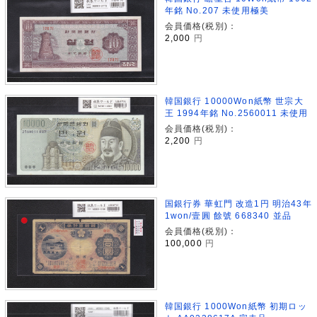
年銘 No.207 未使用極美
会員価格(税別)：
2,000
円
韓国銀行 10000Won紙幣 世宗大
王 1994年銘 No.2560011 未使用
会員価格(税別)：
2,200
円
国銀行券 華虹門 改造1円 明治43年
1won/壹圓 餘號 668340 並品
会員価格(税別)：
100,000
円
韓国銀行 1000Won紙幣 初期ロッ