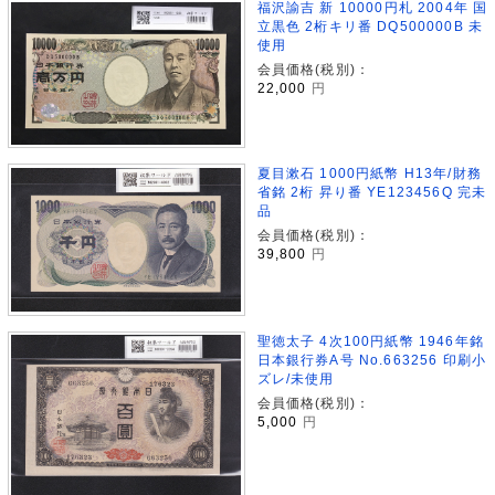
福沢諭吉 新 10000円札 2004年 国
立黒色 2桁キリ番 DQ500000B 未
使用
会員価格(税別)：
22,000
円
夏目漱石 1000円紙幣 H13年/財務
省銘 2桁 昇り番 YE123456Q 完未
品
会員価格(税別)：
39,800
円
聖徳太子 4次100円紙幣 1946年銘
日本銀行券A号 No.663256 印刷小
ズレ/未使用
会員価格(税別)：
5,000
円