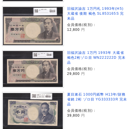
旧福沢諭吉 1万円札 1993年(H5)
大蔵省 後期 褐色 SL853165S 完
未品
会員価格(税別)：
12,800
円
旧福沢諭吉 1万円 1993年 大蔵省
褐色2桁ゾロ目 WN222222D 完未
品
会員価格(税別)：
29,800
円
夏目漱石 1000円紙幣 H13年/財務
省銘 2桁 ゾロ目 YG333333R 完未
品
会員価格(税別)：
39,800
円