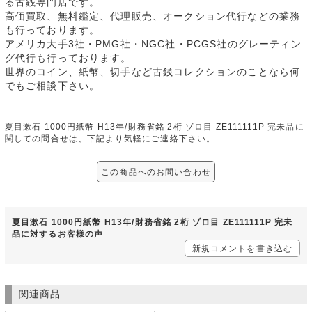
る古銭専門店です。
高価買取、無料鑑定、代理販売、オークション代行などの業務
も行っております。
アメリカ大手3社・PMG社・NGC社・PCGS社のグレーティン
グ代行も行っております。
世界のコイン、紙幣、切手など古銭コレクションのことなら何
でもご相談下さい。
夏目漱石 1000円紙幣 H13年/財務省銘 2桁 ゾロ目 ZE111111P 完未品に
関しての問合せは、下記より気軽にご連絡下さい。
この商品へのお問い合わせ
夏目漱石 1000円紙幣 H13年/財務省銘 2桁 ゾロ目 ZE111111P 完未
品に対するお客様の声
新規コメントを書き込む
関連商品