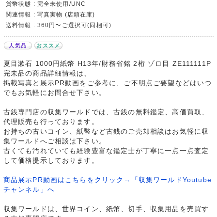
貨幣状態 : 完全未使用/UNC
関連情報 : 写真実物 (店頭在庫)
送料情報 : 360円〜ご選択可(同梱可)
人気品
おススメ
夏目漱石 1000円紙幣 H13年/財務省銘 2桁 ゾロ目 ZE111111P
完未品の商品詳細情報は、
掲載写真と展示PR動画をご参考に、ご不明点ご要望などはいつ
でもお気軽にお問合せ下さい。
古銭専門店の収集ワールドでは、古銭の無料鑑定、高価買取、
代理販売も行っております。
お持ちの古いコイン、紙幣など古銭のご売却相談はお気軽に収
集ワールドへご相談は下さい。
古くても汚れていても経験豊富な鑑定士が丁寧に一点一点査定
して価格提示しております。
商品展示PR動画はこちらをクリック→「収集ワールドYoutube
チャンネル」へ
収集ワールドは、世界コイン、紙幣、切手、収集用品を売買す