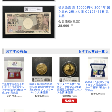
福沢諭吉 新 10000円札 2004年 国
立黒色 2桁上り番 CJ123456R 完
未品
会員価格(税別)：
28,000
円
おすすめ商品
おすすめ商品一覧
2002FIFA 日韓ワール
昭和天皇様御在位60
ブリタニア金貨 100
天皇陛下御在位十年
ドカップ 記念金銀プ
年記念 10万円金貨 昭
ポンド金貨 2017年銘
記念 1万円金貨プルー
ルーフ貨幣 2枚セット
和62年銘 ブリスター
英国王立造幣局 1オン
フ貨+白銅貨 2枚組 平
完未品
パック入 未使用
ス金貨 未使用
成11年 完未品
355,000
円(税別)
430,000
660,000
458,000
円(税別)
円(税別)
円(税別)