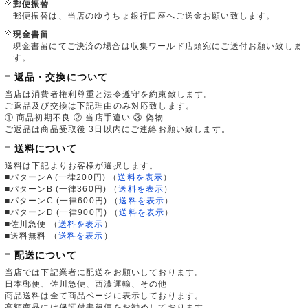
郵便振替
郵便振替は、当店のゆうちょ銀行口座へご送金お願い致します。
現金書留
現金書留にてご決済の場合は収集ワールド店頭宛にご送付お願い致しま
す。
返品・交換について
当店は消費者権利尊重と法令遵守を約束致します。
ご返品及び交換は下記理由のみ対応致します。
① 商品初期不良 ② 当店手違い ③ 偽物
ご返品は商品受取後 3日以内にご連絡お願い致します。
送料について
送料は下記よりお客様が選択します。
■パターンA (一律200円)
（
送料を表示
）
■パターンB (一律360円)
（
送料を表示
）
■パターンC (一律600円)
（
送料を表示
）
■パターンD (一律900円)
（
送料を表示
）
■佐川急便
（
送料を表示
）
■送料無料
（
送料を表示
）
配送について
当店では下記業者に配送をお願いしております。
日本郵便、佐川急便、西濃運輸、その他
商品送料は全て商品ページに表示しております。
高額商品には保証付書留便をお勧めしております。