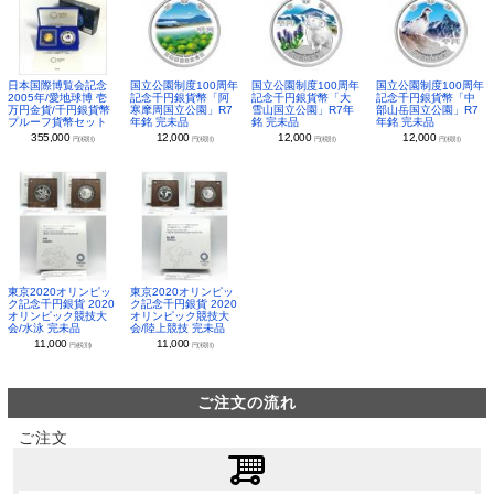
日本国際博覧会記念
国立公園制度100周年
国立公園制度100周年
国立公園制度100周年
2005年/愛地球博 壱
記念千円銀貨幣「阿
記念千円銀貨幣「大
記念千円銀貨幣「中
万円金貨/千円銀貨幣
寒摩周国立公園」R7
雪山国立公園」R7年
部山岳国立公園」R7
プルーフ貨幣セット
年銘 完未品
銘 完未品
年銘 完未品
355,000
12,000
12,000
12,000
円(税別)
円(税別)
円(税別)
円(税別)
東京2020オリンピッ
東京2020オリンピッ
ク記念千円銀貨 2020
ク記念千円銀貨 2020
オリンピック競技大
オリンピック競技大
会/水泳 完未品
会/陸上競技 完未品
11,000
11,000
円(税別)
円(税別)
ご注文の流れ
ご注文