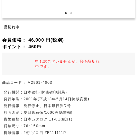
品切れ中
会員価格：
46,000
円(税別)
ポイント：
460
Pt
申し訳ございませんが、只今品切れ
中です。
商品コード：
M2961-4003
発行機関 : 日本銀行(財務省印刷局)
発行年号 : 2001年(平成13年5月14日銘版変更)
発行情報 : 発行停止、日本銀行券D号
額面図案 : 夏目漱石像/1000円紙幣/鶴
貨幣種類 : 日本カタログ 11-81(紙31)
貨幣尺寸 : 76×150mm
貨幣情報 : 2桁 ゾロ目 ZE111111P