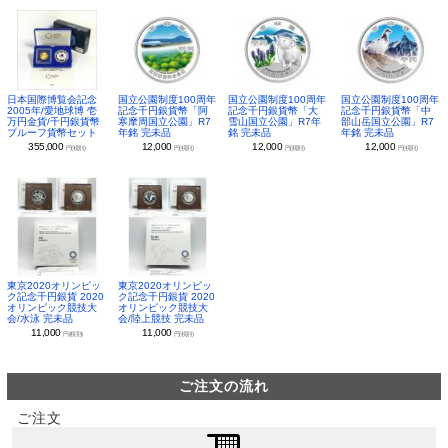
日本国際博覧会記念
国立公園制度100周年
国立公園制度100周年
国立公園制度100周年
2005年/愛地球博 壱
記念千円銀貨幣「阿
記念千円銀貨幣「大
記念千円銀貨幣「中
万円金貨/千円銀貨幣
寒摩周国立公園」R7
雪山国立公園」R7年
部山岳国立公園」R7
プルーフ貨幣セット
年銘 完未品
銘 完未品
年銘 完未品
355,000
12,000
12,000
12,000
円(税別)
円(税別)
円(税別)
円(税別)
東京2020オリンピッ
東京2020オリンピッ
ク記念千円銀貨 2020
ク記念千円銀貨 2020
オリンピック競技大
オリンピック競技大
会/水泳 完未品
会/陸上競技 完未品
11,000
11,000
円(税別)
円(税別)
ご注文の流れ
ご注文