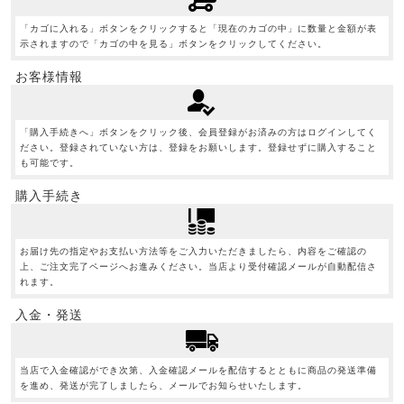
「カゴに入れる」ボタンをクリックすると「現在のカゴの中」に数量と金額が表
示されますので「カゴの中を見る」ボタンをクリックしてください。
お客様情報
「購入手続きへ」ボタンをクリック後、会員登録がお済みの方はログインしてく
ださい。登録されていない方は、登録をお願いします。登録せずに購入すること
も可能です。
購入手続き
お届け先の指定やお支払い方法等をご入力いただきましたら、内容をご確認の
上、ご注文完了ページへお進みください。当店より受付確認メールが自動配信さ
れます。
入金・発送
当店で入金確認ができ次第、入金確認メールを配信するとともに商品の発送準備
を進め、発送が完了しましたら、メールでお知らせいたします。