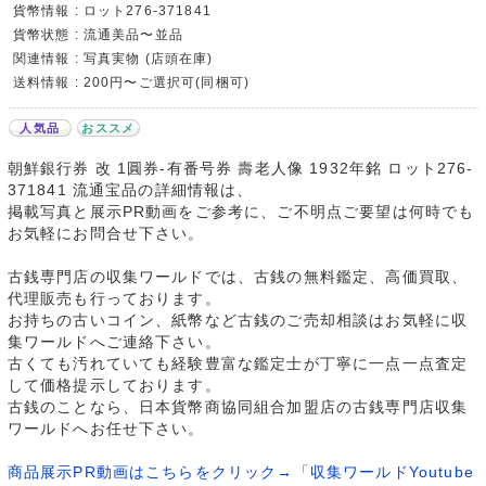
貨幣情報 : ロット276-371841
貨幣状態 : 流通美品〜並品
関連情報 : 写真実物 (店頭在庫)
送料情報 : 200円〜ご選択可(同梱可)
人気品
おススメ
朝鮮銀行券 改 1圓券-有番号券 壽老人像 1932年銘 ロット276-
371841 流通宝品の詳細情報は、
掲載写真と展示PR動画をご参考に、ご不明点ご要望は何時でも
お気軽にお問合せ下さい。
古銭専門店の収集ワールドでは、古銭の無料鑑定、高価買取、
代理販売も行っております。
お持ちの古いコイン、紙幣など古銭のご売却相談はお気軽に収
集ワールドへご連絡下さい。
古くても汚れていても経験豊富な鑑定士が丁寧に一点一点査定
して価格提示しております。
古銭のことなら、日本貨幣商協同組合加盟店の古銭専門店収集
ワールドへお任せ下さい。
商品展示PR動画はこちらをクリック→「収集ワールドYoutube