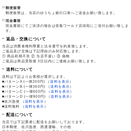
郵便振替
郵便振替は、当店のゆうちょ銀行口座へご送金お願い致します。
現金書留
現金書留にてご決済の場合は収集ワールド店頭宛にご送付お願い致しま
す。
返品・交換について
当店は消費者権利尊重と法令遵守を約束致します。
ご返品及び交換は下記理由のみ対応致します。
① 商品初期不良 ② 当店手違い ③ 偽物
ご返品は商品受取後 3日以内にご連絡お願い致します。
送料について
送料は下記よりお客様が選択します。
■パターンA (一律200円)
（
送料を表示
）
■パターンB (一律360円)
（
送料を表示
）
■パターンC (一律600円)
（
送料を表示
）
■パターンD (一律900円)
（
送料を表示
）
■佐川急便
（
送料を表示
）
■送料無料
（
送料を表示
）
配送について
当店では下記業者に配送をお願いしております。
日本郵便、佐川急便、西濃運輸、その他