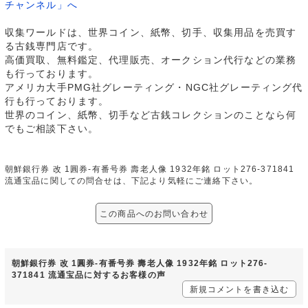
チャンネル」へ
収集ワールドは、世界コイン、紙幣、切手、収集用品を売買す
る古銭専門店です。
高価買取、無料鑑定、代理販売、オークション代行などの業務
も行っております。
アメリカ大手PMG社グレーティング・NGC社グレーティング代
行も行っております。
世界のコイン、紙幣、切手など古銭コレクションのことなら何
でもご相談下さい。
朝鮮銀行券 改 1圓券-有番号券 壽老人像 1932年銘 ロット276-371841
流通宝品に関しての問合せは、下記より気軽にご連絡下さい。
この商品へのお問い合わせ
朝鮮銀行券 改 1圓券-有番号券 壽老人像 1932年銘 ロット276-
371841 流通宝品に対するお客様の声
新規コメントを書き込む