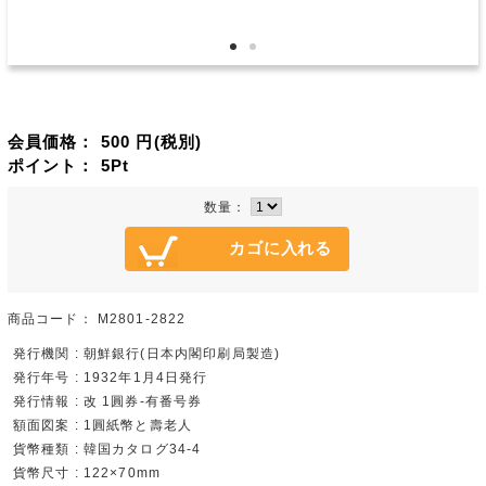
会員価格：
500
円(税別)
ポイント：
5
Pt
数量：
商品コード：
M2801-2822
発行機関 : 朝鮮銀行(日本内閣印刷局製造)
発行年号 : 1932年1月4日発行
発行情報 : 改 1圓券-有番号券
額面図案 : 1圓紙幣と壽老人
貨幣種類 : 韓国カタログ34-4
貨幣尺寸 : 122×70mm