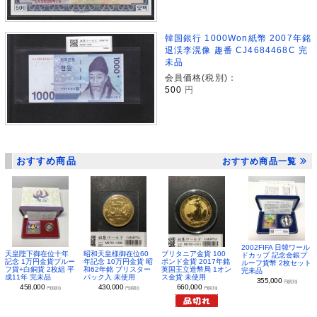
韓国銀行 1000Won紙幣 2007年銘
退渓李滉像 趣番 CJ4684468C 完
未品
会員価格(税別)：
500
円
おすすめ商品
おすすめ商品一覧
2002FIFA 日韓ワール
昭和天皇様御在位60
ブリタニア金貨 100
天皇陛下御在位十年
ドカップ 記念金銀プ
年記念 10万円金貨 昭
ポンド金貨 2017年銘
記念 1万円金貨プルー
ルーフ貨幣 2枚セット
和62年銘 ブリスター
英国王立造幣局 1オン
フ貨+白銅貨 2枚組 平
完未品
パック入 未使用
ス金貨 未使用
成11年 完未品
355,000
円(税別)
430,000
660,000
458,000
円(税別)
円(税別)
円(税別)