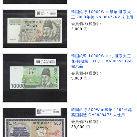
韓国銀行 10000Won紙幣 世宗大
王 2000年銘 No.0847262 未使用
会員価格(税別)：
2,000
円
韓国紙幣 10000Won札 世宗大王
像/初期第一ロット AA0055539A
完未品
会員価格(税別)：
5,000
円
韓国銀行 500Won紙幣 1962年銘
英国製造 GA9888476 未使用
会員価格(税別)：
38,000
円