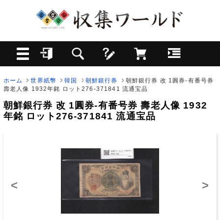
ホーム
世界紙幣
韓国
朝鮮銀行券
朝鮮銀行券 改 1圓券-有番号券
壽老人像 1932年銘 ロット276-371841 流通宝品
朝鮮銀行券 改 1圓券-有番号券 壽老人像 1932
年銘 ロット276-371841 流通宝品
<
>