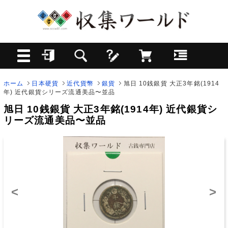
ホーム
日本硬貨
近代貨幣
銀貨
旭日 10銭銀貨 大正3年銘(1914
年) 近代銀貨シリーズ流通美品〜並品
旭日 10銭銀貨 大正3年銘(1914年) 近代銀貨シ
リーズ流通美品〜並品
<
>