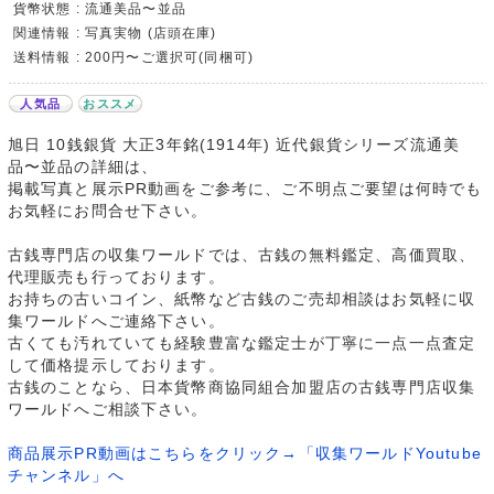
貨幣状態 : 流通美品〜並品
関連情報 : 写真実物 (店頭在庫)
送料情報 : 200円〜ご選択可(同梱可)
人気品
おススメ
旭日 10銭銀貨 大正3年銘(1914年) 近代銀貨シリーズ流通美
品〜並品の詳細は、
掲載写真と展示PR動画をご参考に、ご不明点ご要望は何時でも
お気軽にお問合せ下さい。
古銭専門店の収集ワールドでは、古銭の無料鑑定、高価買取、
代理販売も行っております。
お持ちの古いコイン、紙幣など古銭のご売却相談はお気軽に収
集ワールドへご連絡下さい。
古くても汚れていても経験豊富な鑑定士が丁寧に一点一点査定
して価格提示しております。
古銭のことなら、日本貨幣商協同組合加盟店の古銭専門店収集
ワールドへご相談下さい。
商品展示PR動画はこちらをクリック→「収集ワールドYoutube
チャンネル」へ