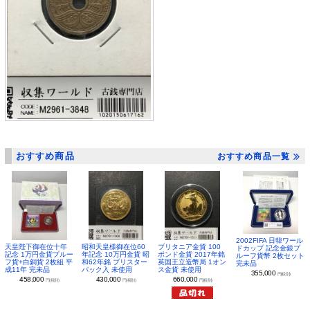
おすすめ商品
おすすめ商品一覧
2002FIFA 日韓ワール
昭和天皇様御在位60
ブリタニア金貨 100
天皇陛下御在位十年
ドカップ 記念金銀プ
年記念 10万円金貨 昭
ポンド金貨 2017年銘
記念 1万円金貨プルー
ルーフ貨幣 2枚セット
和62年銘 ブリスター
英国王立造幣局 1オン
フ貨+白銅貨 2枚組 平
完未品
パック入 未使用
ス金貨 未使用
成11年 完未品
355,000
円(税別)
430,000
660,000
458,000
円(税別)
円(税別)
円(税別)