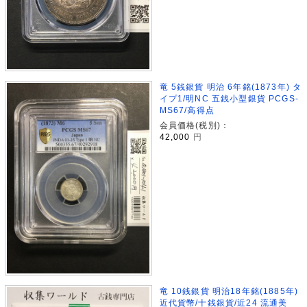
竜 5銭銀貨 明治 6年銘(1873年) タ
イプ1/明NC 五銭小型銀貨 PCGS-
MS67/高得点
会員価格(税別)：
42,000
円
竜 10銭銀貨 明治18年銘(1885年)
近代貨幣/十銭銀貨/近24 流通美