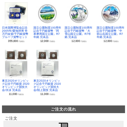
日本国際博覧会記念
国立公園制度100周年
国立公園制度100周年
国立公園制度100周年
2005年/愛地球博 壱
記念千円銀貨幣「阿
記念千円銀貨幣「大
記念千円銀貨幣「中
万円金貨/千円銀貨幣
寒摩周国立公園」R7
雪山国立公園」R7年
部山岳国立公園」R7
プルーフ貨幣セット
年銘 完未品
銘 完未品
年銘 完未品
355,000
12,000
12,000
12,000
円(税別)
円(税別)
円(税別)
円(税別)
東京2020オリンピッ
東京2020オリンピッ
ク記念千円銀貨 2020
ク記念千円銀貨 2020
オリンピック競技大
オリンピック競技大
会/水泳 完未品
会/陸上競技 完未品
11,000
11,000
円(税別)
円(税別)
ご注文の流れ
ご注文