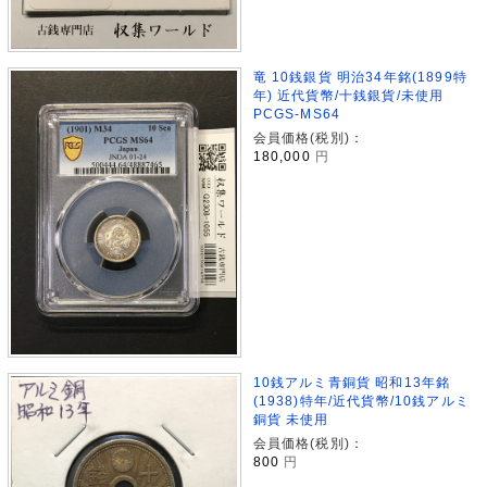
竜 10銭銀貨 明治34年銘(1899特
年) 近代貨幣/十銭銀貨/未使用
PCGS-MS64
会員価格(税別)：
180,000
円
10銭アルミ青銅貨 昭和13年銘
(1938)特年/近代貨幣/10銭アルミ
銅貨 未使用
会員価格(税別)：
800
円