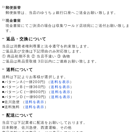
郵便振替
郵便振替は、当店のゆうちょ銀行口座へご送金お願い致します。
現金書留
現金書留にてご決済の場合は収集ワールド店頭宛にご送付お願い致しま
す。
返品・交換について
当店は消費者権利尊重と法令遵守を約束致します。
ご返品及び交換は下記理由のみ対応致します。
① 商品初期不良 ② 当店手違い ③ 偽物
ご返品は商品受取後 3日以内にご連絡お願い致します。
送料について
送料は下記よりお客様が選択します。
■パターンA (一律200円)
（
送料を表示
）
■パターンB (一律360円)
（
送料を表示
）
■パターンC (一律600円)
（
送料を表示
）
■パターンD (一律900円)
（
送料を表示
）
■佐川急便
（
送料を表示
）
■送料無料
（
送料を表示
）
配送について
当店では下記業者に配送をお願いしております。
日本郵便、佐川急便、西濃運輸、その他