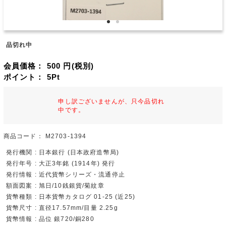
品切れ中
会員価格：
500
円(税別)
ポイント：
5
Pt
申し訳ございませんが、只今品切れ
中です。
商品コード：
M2703-1394
発行機関 : 日本銀行 (日本政府造幣局)
発行年号 : 大正3年銘 (1914年) 発行
発行情報 : 近代貨幣シリーズ・流通停止
額面図案 : 旭日/10銭銀貨/菊紋章
貨幣種類 : 日本貨幣カタログ 01-25 (近25)
貨幣尺寸 : 直径17.57mm/目量 2.25g
貨幣情報 : 品位 銀720/銅280