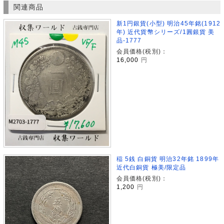
関連商品
新1円銀貨(小型) 明治45年銘(1912
年) 近代貨幣シリーズ/1圓銀貨 美
品-1777
会員価格(税別)：
16,000
円
稲 5銭 白銅貨 明治32年銘 1899年
近代白銅貨 極美/限定品
会員価格(税別)：
1,200
円