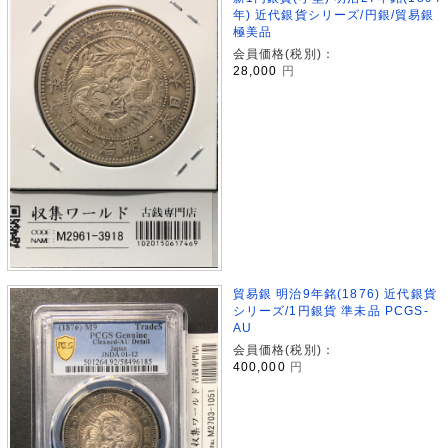
年) 近代銀貨シリーズ/円銀/貿易銀
極美品
会員価格(税別)：
28,000
円
貿易銀 明治9年銘(1876) 近代銀貨
シリーズ/1円銀貨 準未品 PCGS-
AU
会員価格(税別)：
400,000
円