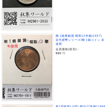
桐 1銭青銅貨 昭和12年銘(1937)
近代貨幣シリーズ/桐 1銭コイン 未
使用
会員価格(税別)：
980
円
新1円銀貨(小型) 明治27年銘(1894