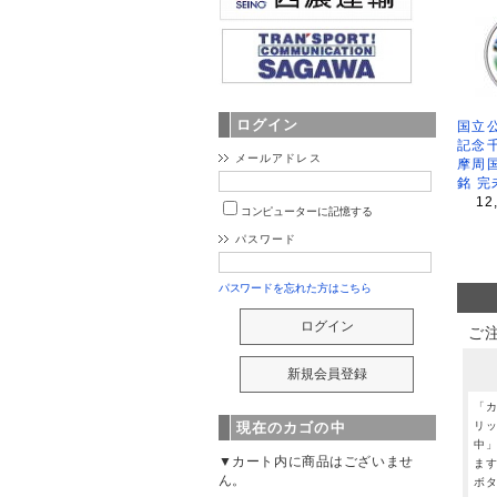
ログイン
国立公
記念
メールアドレス
摩周
銘 完
12
コンピューターに記憶する
パスワード
パスワードを忘れた方はこちら
ご
「
リ
現在のカゴの中
中
▼カート内に商品はございませ
ま
ん。
ボ