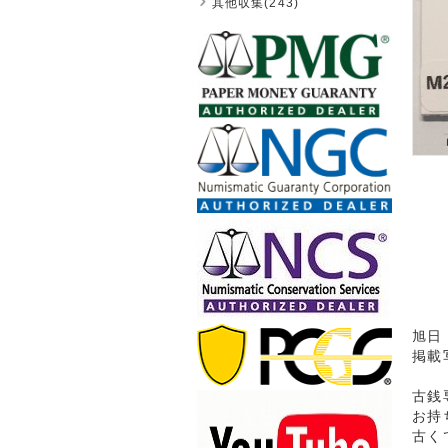
其他収集(243)
旭日
掲載
古銭
お持
古く