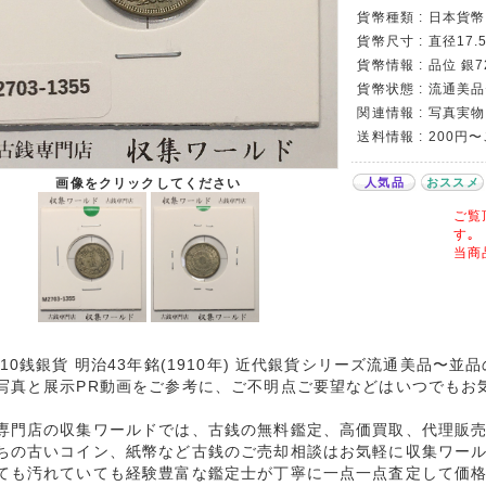
貨幣種類 : 日本貨幣カ
貨幣尺寸 : 直径17.5
貨幣情報 : 品位 銀7
貨幣状態 : 流通美
関連情報 : 写真実物
送料情報 : 200円
人気品
おススメ
画像をクリックしてください
ご覧
す｡
当商
 10銭銀貨 明治43年銘(1910年) 近代銀貨シリーズ流通美品〜
写真と展示PR動画をご参考に、ご不明点ご要望などはいつでもお
専門店の収集ワールドでは、古銭の無料鑑定、高価買取、代理販
ちの古いコイン、紙幣など古銭のご売却相談はお気軽に収集ワー
ても汚れていても経験豊富な鑑定士が丁寧に一点一点査定して価