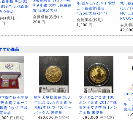
5銭白銅貨 1920年/昭
銭 白銅貨 明治31
竜 5銭
年/並年(1926年) 小型
和9年銘 大型 5銭白銅
1898年 近代白銅
(187
五十銭銀貨/量目
貨 流通済美品
通済美品
NC 
4.95g/美品-1477
会員価格(税別)：
格(税別)：
PCGS
会員価格(税別)：
200
円
0
円
会員価
1,200
円
42,00
すすめ商品
200
昭和天皇様御在位60
ブリタニア金貨 100
陛下御在位十年記
ドカ
年記念 10万円金貨 昭
ポンド金貨 2017年銘
万円金貨プルーフ
ルー
和62年銘 ブリスター
英国王立造幣局 1オン
銅貨 2枚組 平成
完未
パック入 未使用
ス金貨 未使用
 完未品
35
430,000
円(税別)
660,000
円(税別)
8,000
円(税別)