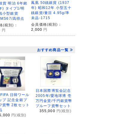
鳳凰 50銭銀貨 (1937
銀貨 明治 6年銘
年) 昭和12年 小型五十
3年) タイプ1/明
銭銀貨/量目 4.95g/準
五銭小型銀貨
未品-1715
-MS67/高得点
会員価格(税別)：
格(税別)：
2,000
円
0
円
おすすめ商品一覧
日本国際博覧会記念
2FIFA 日韓ワール
2005年/愛地球博 壱
ップ 記念金銀プ
万円金貨/千円銀貨幣
フ貨幣 2枚セット
プルーフ貨幣セット
品
355,000
円(税別)
5,000
円(税別)