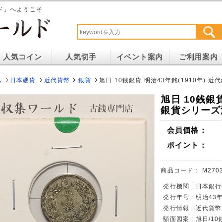
ド」へようこそ
人気コイン
人気切手
イベント案内
ご利用案内
ム
日本硬貨
近代貨幣
銀貨
旭日 10銭銀貨 明治43年銘(1910年)
旭日 10銭銀貨
銀貨シリーズ
会員価格：
ポイント：
商品コード：
M270
発行機関 : 日本銀
発行年号 : 明治43年
発行情報 : 近代貨
額面図案 : 旭日/1