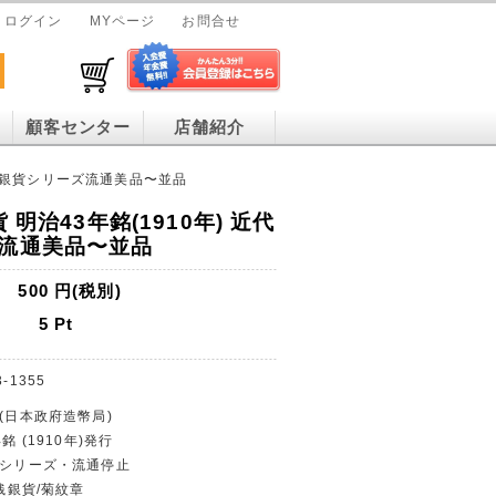
ログイン
MYページ
お問合せ
顧客センター
店舗紹介
 近代銀貨シリーズ流通美品〜並品
 明治43年銘(1910年) 近代
流通美品〜並品
500
円(税別)
5
Pt
3-1355
行(日本政府造幣局)
銘 (1910年)発行
幣シリーズ・流通停止
0銭銀貨/菊紋章