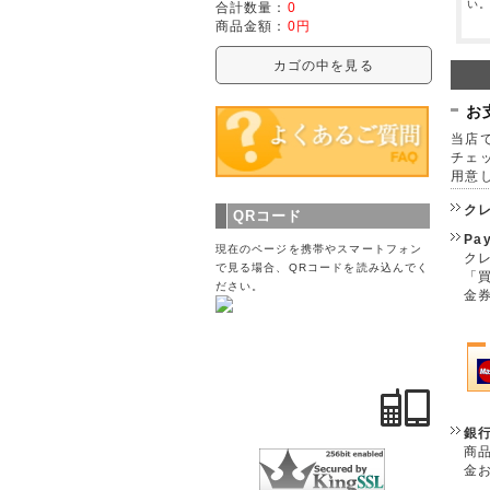
い
合計数量：
0
商品金額：
0円
カゴの中を見る
お
当店で
チェ
用意
ク
QRコード
Pa
現在のページを携帯やスマートフォン
クレ
で見る場合、QRコードを読み込んでく
「
ださい。
金
銀
商
金