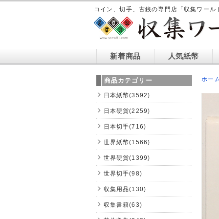
コイン、切手、古銭の専門店「収集ワール
新着商品
人気紙幣
ホー
商品カテゴリー
日本紙幣(3592)
日本硬貨(2259)
日本切手(716)
世界紙幣(1566)
世界硬貨(1399)
世界切手(98)
収集用品(130)
収集書籍(63)