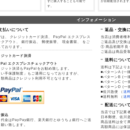
。
ずに購入することも可能で
が自動配信されます
す。
インフォメーション
支払いについて
返品・交換
は、 クレジットカード決済、 PayPal エクスプレス
当店は消費者権
ックアウト、 銀行振込、 郵便振替、 現金書留、 をご
ご返品及び交換
しております。
① 商品初期不良 
ご返品は商品受取
レジットカード決済
送料につい
yPal エクスプレスチェックアウト
送料は下記より
ジット決済もPayPalをお勧め致します。
■パターンA (一律
買い手保護制度」もご適用になっておりますが、
■パターンB (一
券類商品はクレジット利用不可となります。
■パターンC (一
■パターンD (一
■佐川急便
（
送
■送料無料
（
送
配送につい
当店では下記業
行振込
日本郵便、佐川
品代金はPayPay銀行、楽天銀行とゆうちょ銀行へご送
商品送料は全て
お願い致します。
高額商品には保