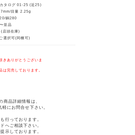
タログ 01-25 (近25)
7mm/目量 2.25g
20/銅280
品〜並品
 (店頭在庫)
〜ご選択可(同梱可)
頂きありがとうございま
品は完売しております。
並品の商品詳細情報は、
気軽にお問合せ下さい。
売も行っております。
ルドへご相談下さい。
格提示しております。