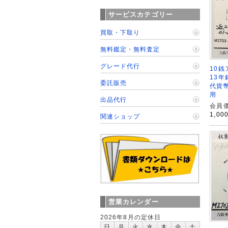
サービスカテゴリー
買取・下取り
無料鑑定・無料査定
グレード代行
10銭
13年
委託販売
代貨幣
用
出品代行
会員価
1,00
関連ショップ
営業カレンダー
2026年8月の定休日
日
月
火
水
木
金
土