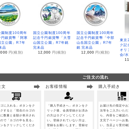
園制度100周年
国立公園制度100周年
国立公園制度100周年
千円銀貨幣「阿寒
記念千円銀貨幣「大雪
記念千円銀貨幣「中部
東京
国立公園」R7年
山国立公園」R7年銘
山岳国立公園」R7年
ク記
未品
完未品
銘 完未品
オリ
,000
円(税別)
12,000
円(税別)
12,000
円(税別)
会/
1
ご注文の流れ
注文
お客様情報
購入手続き
カゴに入れる」ボタンをク
「購入手続きへ」ボタンをク
お届け先の指定やお
ックすると「現在のカゴの
リック後、会員登録がお済み
法等をご入力いただ
」に数量と金額が表示され
の方はログインしてくださ
ら、内容をご確認の
すので「カゴの中を見る」
い。登録されていない方は、
文完了ページへお進
タンをクリックしてくださ
登録をお願いします。登録せ
い。当店より受付確