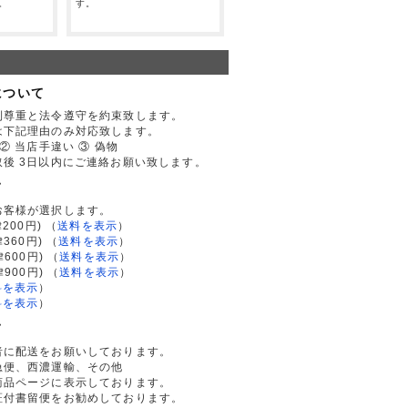
。
す。
について
利尊重と法令遵守を約束致します。
は下記理由のみ対応致します。
② 当店手違い ③ 偽物
後 3日以内にご連絡お願い致します。
て
お客様が選択します。
200円)
（
送料を表示
）
律360円)
（
送料を表示
）
律600円)
（
送料を表示
）
律900円)
（
送料を表示
）
料を表示
）
料を表示
）
て
者に配送をお願いしております。
急便、西濃運輸、その他
商品ページに表示しております。
証付書留便をお勧めしております。