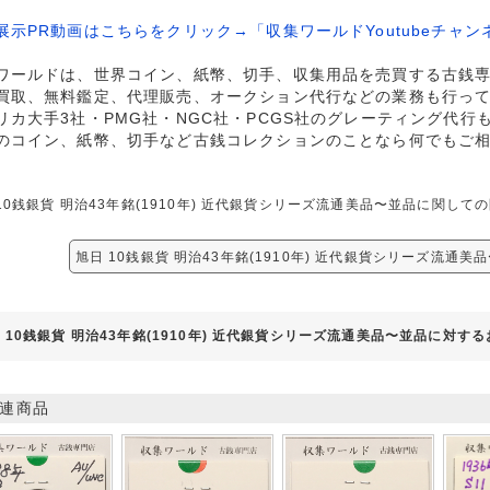
展示PR動画はこちらをクリック→「収集ワールドYoutubeチャン
ワールドは、世界コイン、紙幣、切手、収集用品を売買する古銭
買取、無料鑑定、代理販売、オークション代行などの業務も行っ
リカ大手3社・PMG社・NGC社・PCGS社のグレーティング代行
のコイン、紙幣、切手など古銭コレクションのことなら何でもご
10銭銀貨 明治43年銘(1910年) 近代銀貨シリーズ流通美品〜並品に関
旭日 10銭銀貨 明治43年銘(1910年) 近代銀貨シリーズ流通
 10銭銀貨 明治43年銘(1910年) 近代銀貨シリーズ流通美品〜並品に対す
連商品