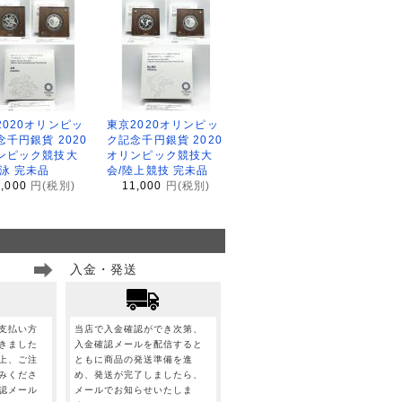
2020オリンピッ
東京2020オリンピッ
念千円銀貨 2020
ク記念千円銀貨 2020
ンピック競技大
オリンピック競技大
水泳 完未品
会/陸上競技 完未品
1,000
円(税別)
11,000
円(税別)
入金・発送
支払い方
当店で入金確認ができ次第、
きました
入金確認メールを配信すると
上、ご注
ともに商品の発送準備を進
みくださ
め、発送が完了しましたら、
認メール
メールでお知らせいたしま