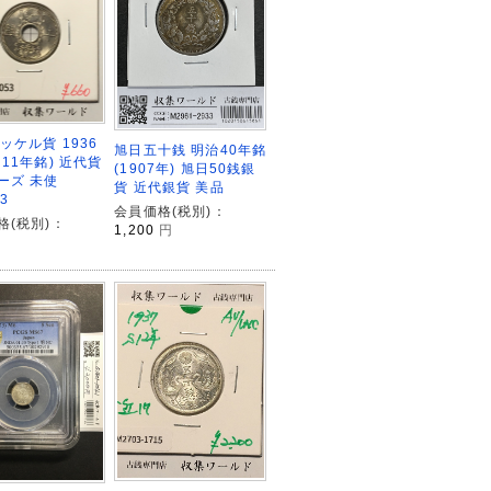
ッケル貨 1936
旭日五十銭 明治40年銘
11年銘) 近代貨
(1907年) 旭日50銭銀
ーズ 未使
貨 近代銀貨 美品
3
会員価格(税別)：
格(税別)：
1,200
円