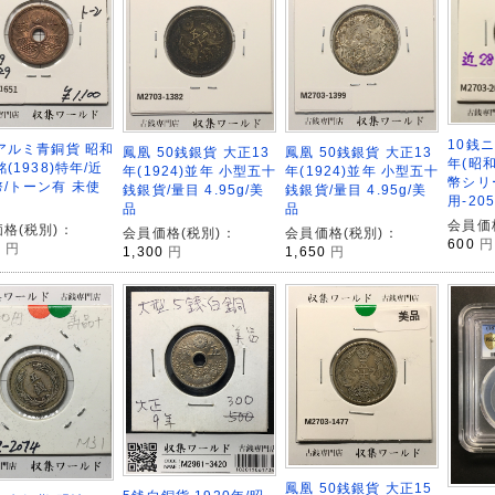
10銭ニ
アルミ青銅貨 昭和
鳳凰 50銭銀貨 大正13
鳳凰 50銭銀貨 大正13
年(昭和
銘(1938)特年/近
年(1924)並年 小型五十
年(1924)並年 小型五十
幣シリ
/トーン有 未使
銭銀貨/量目 4.95g/美
銭銀貨/量目 4.95g/美
用-205
品
品
会員価
格(税別)：
会員価格(税別)：
会員価格(税別)：
600
円
0
円
1,300
円
1,650
円
鳳凰 50銭銀貨 大正15