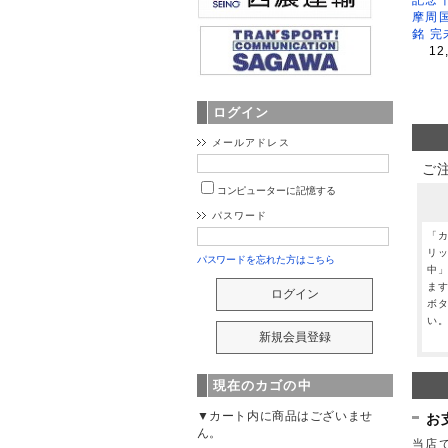
摩周
銘 完
12
ログイン
メールアドレス
ご
コンピューターに記憶する
パスワード
「
リ
パスワードを忘れた方はこちら
中
ま
ボ
い
現在のカゴの中
▼カート内に商品はございませ
お
ん。
当店で