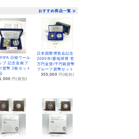
おすすめ商品一覧
日本国際博覧会記念
2FIFA 日韓ワール
2005年/愛地球博 壱
ップ 記念金銀プ
万円金貨/千円銀貨幣
フ貨幣 2枚セット
プルーフ貨幣セット
品
355,000
円(税別)
5,000
円(税別)