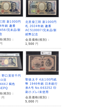
三郎 新1000円
北里柴三郎 新1000円
24年銘 趣番
札 2024年銘 趣番
6456/完未品/新
AC510007/完未品/新
念
紙幣記念
格(税別)：
会員価格(税別)：
円
1,500
円
4年 野口英世千円
聖徳太子 4次100円紙
ゾロ目
幣 1946年銘 日本銀行
4444J 褐色
券A号 No.663252 印
6EPQ
刷小ズレ/未使用
格(税別)：
会員価格(税別)：
0
円
5,000
円