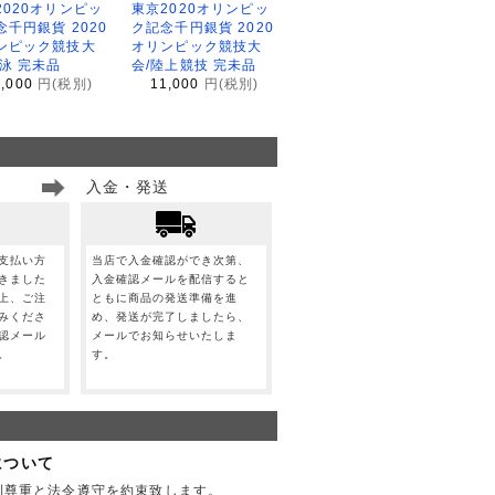
2020オリンピッ
東京2020オリンピッ
念千円銀貨 2020
ク記念千円銀貨 2020
ンピック競技大
オリンピック競技大
水泳 完未品
会/陸上競技 完未品
1,000
円(税別)
11,000
円(税別)
入金・発送
支払い方
当店で入金確認ができ次第、
きました
入金確認メールを配信すると
上、ご注
ともに商品の発送準備を進
みくださ
め、発送が完了しましたら、
認メール
メールでお知らせいたしま
。
す。
について
利尊重と法令遵守を約束致します。