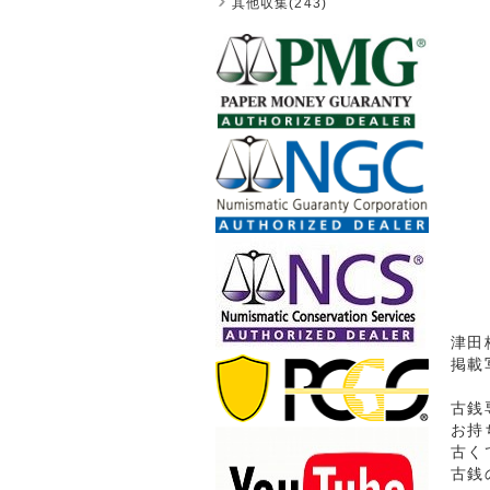
其他収集(243)
津田梅
掲載
古銭
お持
古く
古銭