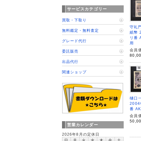
サービスカテゴリー
買取・下取り
守礼門
無料鑑定・無料査定
紙幣 
リ番 
グレード代行
用
会員価
委託販売
80,0
出品代行
関連ショップ
樋口一
200
番 A
会員価
50,0
営業カレンダー
2026年8月の定休日
日
月
火
水
木
金
土