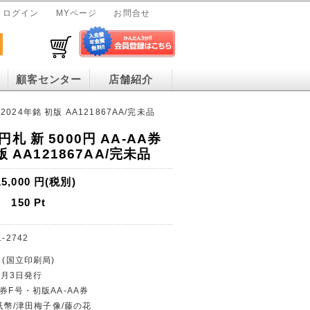
ログイン
MYページ
お問合せ
顧客センター
店舗紹介
2024年銘 初版 AA121867AA/完未品
札 新 5000円 AA-AA券
版 AA121867AA/完未品
15,000
円(税別)
150
Pt
1-2742
 (国立印刷局)
年7月3日発行
券F号・初版AA-AA券
円紙幣/津田梅子像/藤の花