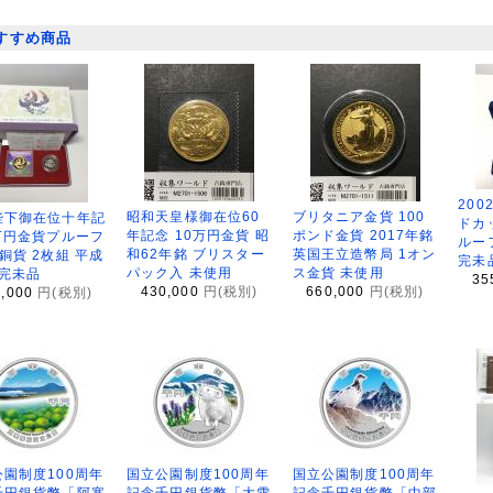
すすめ商品
200
昭和天皇様御在位60
ブリタニア金貨 100
陛下御在位十年記
ドカ
年記念 10万円金貨 昭
ポンド金貨 2017年銘
万円金貨プルーフ
ルー
和62年銘 ブリスター
英国王立造幣局 1オン
銅貨 2枚組 平成
完未
パック入 未使用
ス金貨 未使用
 完未品
35
430,000
円(税別)
660,000
円(税別)
8,000
円(税別)
園制度100周年
国立公園制度100周年
国立公園制度100周年
千円銀貨幣「阿寒
記念千円銀貨幣「大雪
記念千円銀貨幣「中部