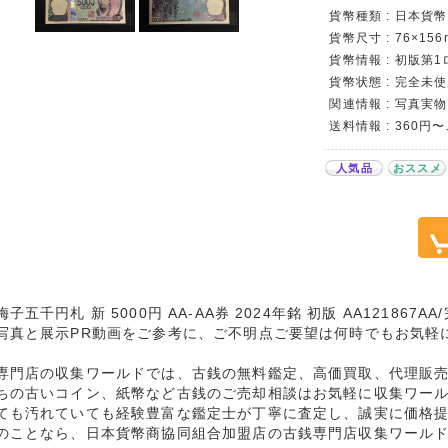
貨幣種類 : 日本貨幣
貨幣尺寸 : 76×156
貨幣情報 : 初版第1
貨幣状態 : 完全未使
関連情報 : 写真実物
送料情報 : 360円
人気品
おススメ
子五千円札 新 5000円 AA-AA券 2024年銘 初版 AA121867
写真と展示PR動画をご参考に、ご不明点ご要望は何時でもお気軽
専門店の収集ワールドでは、古銭の無料鑑定、高価買取、代理販
ちの古いコイン、紙幣など古銭のご売却相談はお気軽に収集ワー
ても汚れていても経験豊富な鑑定士が丁寧に査定し、誠実に価格
のことなら、日本貨幣商協同組合加盟店の古銭専門店収集ワール