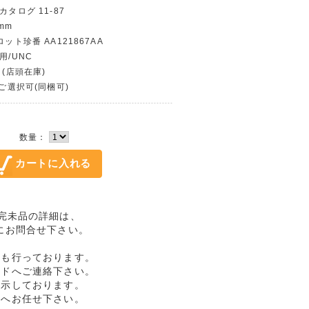
カタログ 11-87
mm
ロット珍番 AA121867AA
用/UNC
 (店頭在庫)
〜ご選択可(同梱可)
数量：
AA/完未品の詳細は、
にお問合せ下さい。
売も行っております。
ルドへご連絡下さい。
提示しております。
ドへお任せ下さい。