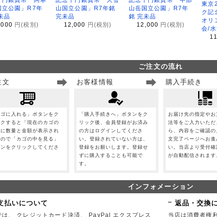
東京
国立公園」R7年
山国立公園」R7年銘
山岳国立公園」R7年
ク記
未品
完未品
銘 完未品
オリ
,000
円(税別)
12,000
円(税別)
12,000
円(税別)
会/
1
ご注文の流れ
注文
お客様情報
購入手続き
カゴに入れる」ボタンをク
「購入手続きへ」ボタンをク
お届け先の指定やお
ックすると「現在のカゴの
リック後、会員登録がお済み
法等をご入力いただ
」に数量と金額が表示され
の方はログインしてくださ
ら、内容をご確認の
すので「カゴの中を見る」
い。登録されていない方は、
文完了ページへお進
タンをクリックしてくださ
登録をお願いします。登録せ
い。当店より受付確
。
ずに購入することも可能で
が自動配信されます
す。
インフォメーション
支払いについて
返品・交換
は、 クレジットカード決済、 PayPal エクスプレス
当店は消費者権