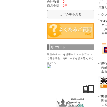
合計数量：
0
チェ
商品金額：
0円
用意
カゴの中を見る
ク
Pa
クレ
「
金
QRコード
現在のページを携帯やスマートフォン
で見る場合、QRコードを読み込んでく
ださい。
銀
商
金
郵
郵
し