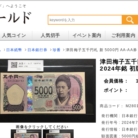
ド」へようこそ
人気コイン
人気切手
イベント案内
ご利用案内
ム
日本紙幣
日本銀行券
珍番
津田梅子五千円札 新 5000円 AA-AA券 
津田梅子五千円
2024年銘 初
会員価格：
ポイント：
商品コード：
M280
発行機関 : 日本銀行
発行年号 : 2024
画像をクリックしてください
発行情報 : 日本銀行
額面図案 : 5000