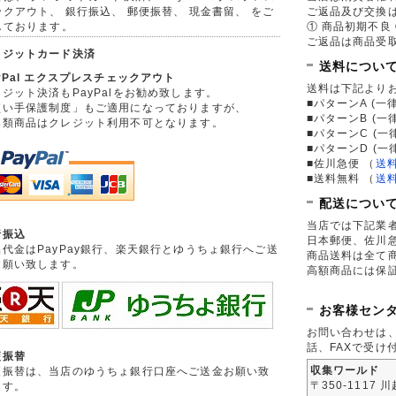
ックアウト、 銀行振込、 郵便振替、 現金書留、 をご
ご返品及び交換
しております。
① 商品初期不良 
ご返品は商品受取
レジットカード決済
送料につい
yPal エクスプレスチェックアウト
送料は下記より
ジット決済もPayPalをお勧め致します。
■パターンA (一律
買い手保護制度」もご適用になっておりますが、
■パターンB (一
券類商品はクレジット利用不可となります。
■パターンC (一
■パターンD (一
■佐川急便
（
送
■送料無料
（
送
配送につい
当店では下記業
行振込
日本郵便、佐川
品代金はPayPay銀行、楽天銀行とゆうちょ銀行へご送
商品送料は全て
お願い致します。
高額商品には保
お客様セン
お問い合わせは
話、FAXで受け
便振替
収集ワールド
便振替は、当店のゆうちょ銀行口座へご送金お願い致
〒350-1117 
ます。