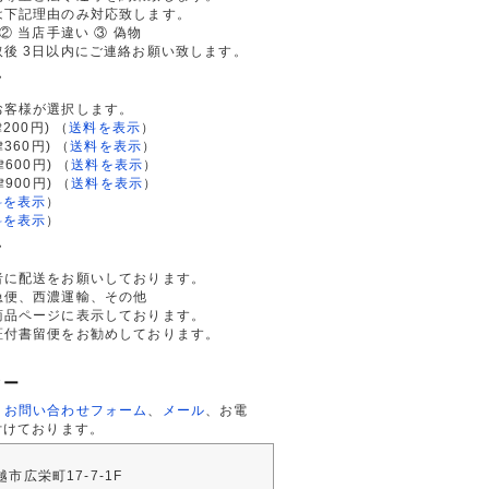
は下記理由のみ対応致します。
② 当店手違い ③ 偽物
後 3日以内にご連絡お願い致します。
て
お客様が選択します。
200円)
（
送料を表示
）
律360円)
（
送料を表示
）
律600円)
（
送料を表示
）
律900円)
（
送料を表示
）
料を表示
）
料を表示
）
て
者に配送をお願いしております。
急便、西濃運輸、その他
商品ページに表示しております。
証付書留便をお勧めしております。
ター
、
お問い合わせフォーム
、
メール
、お電
付けております。
川越市広栄町17-7-1F