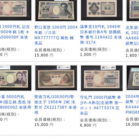
 2000円札 記念
議事堂10円札 1946年
野口英世 1000円 2004
北里柴
2000年銘 1桁 キ
日本銀行券A号 拾圓紙
年銘 ゾロ目
札 20
A500000F 未使
幣 番号.1194422 未使
MX777777Q 褐色 極
AA66
用-3174
美品
紙幣記
格(税別)：
会員価格(税別)：
会員価格(税別)：
会員価
00
円
1,000
円
15,800
円
1,800
200
聖徳万札/10000円/聖
葉 5000円札
守礼門 2000円紙幣 希
紙幣 
徳太子 1958年 2桁 滝
4年/国立銘 黒色 珍
少A-A券/記念紙幣 第一
KA44
野川 ZX121738Y 未使
K900000Z 未使用
ロット A677537A 完
PMG6
用
未品
格(税別)：
会員価
会員価格(税別)：
00
円
会員価格(税別)：
16,00
15,000
円
6,800
円