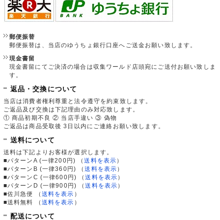
郵便振替
郵便振替は、当店のゆうちょ銀行口座へご送金お願い致します。
現金書留
現金書留にてご決済の場合は収集ワールド店頭宛にご送付お願い致しま
す。
返品・交換について
当店は消費者権利尊重と法令遵守を約束致します。
ご返品及び交換は下記理由のみ対応致します。
① 商品初期不良 ② 当店手違い ③ 偽物
ご返品は商品受取後 3日以内にご連絡お願い致します。
送料について
送料は下記よりお客様が選択します。
■パターンA (一律200円)
（
送料を表示
）
■パターンB (一律360円)
（
送料を表示
）
■パターンC (一律600円)
（
送料を表示
）
■パターンD (一律900円)
（
送料を表示
）
■佐川急便
（
送料を表示
）
■送料無料
（
送料を表示
）
配送について