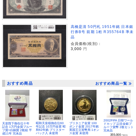
高橋是清 50円札 1951年銘 日本銀
行券B号 前期 1桁 R355764B 準未
品
会員価格(税別)：
3,000
円
おすすめ商品
おすすめ商品一覧
2002FIFA 日韓ワール
昭和天皇様御在位60
ブリタニア金貨 100
天皇陛下御在位十年
ドカップ 記念金銀プ
年記念 10万円金貨 昭
ポンド金貨 2017年銘
記念 1万円金貨プルー
ルーフ貨幣 2枚セット
和62年銘 ブリスター
英国王立造幣局 1オン
フ貨+白銅貨 2枚組 平
完未品
パック入 未使用
ス金貨 未使用
成11年 完未品
355,000
円(税別)