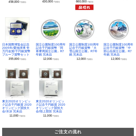
430,000
660,000
458,000
円(税別)
円(税別)
円(税別)
日本国際博覧会記念
国立公園制度100周年
国立公園制度100周年
国立公園制度100周年
2005年/愛地球博 壱
記念千円銀貨幣「阿
記念千円銀貨幣「大
記念千円銀貨幣「中
万円金貨/千円銀貨幣
寒摩周国立公園」R7
雪山国立公園」R7年
部山岳国立公園」R7
プルーフ貨幣セット
年銘 完未品
銘 完未品
年銘 完未品
355,000
12,000
12,000
12,000
円(税別)
円(税別)
円(税別)
円(税別)
東京2020オリンピッ
東京2020オリンピッ
ク記念千円銀貨 2020
ク記念千円銀貨 2020
オリンピック競技大
オリンピック競技大
会/水泳 完未品
会/陸上競技 完未品
11,000
11,000
円(税別)
円(税別)
ご注文の流れ