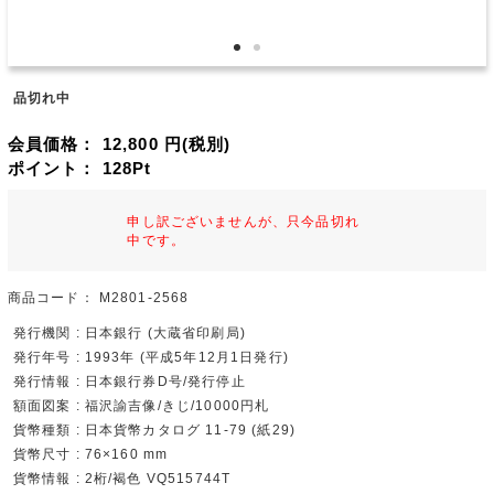
品切れ中
会員価格：
12,800
円(税別)
ポイント：
128
Pt
申し訳ございませんが、只今品切れ
中です。
商品コード：
M2801-2568
発行機関 : 日本銀行 (大蔵省印刷局)
発行年号 : 1993年 (平成5年12月1日発行)
発行情報 : 日本銀行券D号/発行停止
額面図案 : 福沢諭吉像/きじ/10000円札
貨幣種類 : 日本貨幣カタログ 11-79 (紙29)
貨幣尺寸 : 76×160 mm
貨幣情報 : 2桁/褐色 VQ515744T