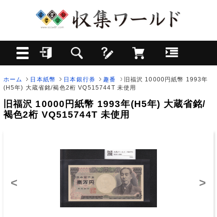
ホーム
日本紙幣
日本銀行券
趣番
旧福沢 10000円紙幣 1993年
(H5年) 大蔵省銘/褐色2桁 VQ515744T 未使用
旧福沢 10000円紙幣 1993年(H5年) 大蔵省銘/
褐色2桁 VQ515744T 未使用
<
>