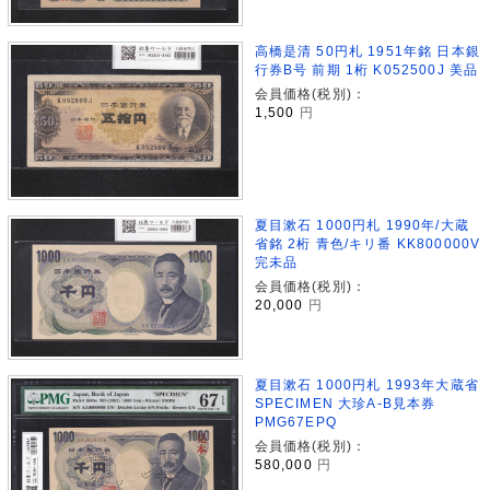
高橋是清 50円札 1951年銘 日本銀
行券B号 前期 1桁 K052500J 美品
会員価格(税別)：
1,500
円
夏目漱石 1000円札 1990年/大蔵
省銘 2桁 青色/キリ番 KK800000V
完未品
会員価格(税別)：
20,000
円
夏目漱石 1000円札 1993年大蔵省
SPECIMEN 大珍A-B見本券
PMG67EPQ
会員価格(税別)：
580,000
円