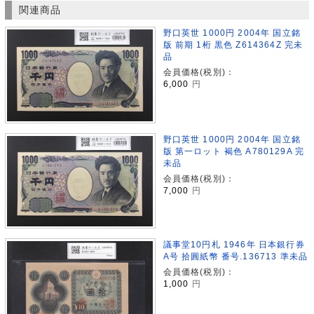
関連商品
野口英世 1000円 2004年 国立銘
版 前期 1桁 黒色 Z614364Z 完未
品
会員価格(税別)：
6,000
円
野口英世 1000円 2004年 国立銘
版 第一ロット 褐色 A780129A 完
未品
会員価格(税別)：
7,000
円
議事堂10円札 1946年 日本銀行券
A号 拾圓紙幣 番号.136713 準未品
会員価格(税別)：
1,000
円