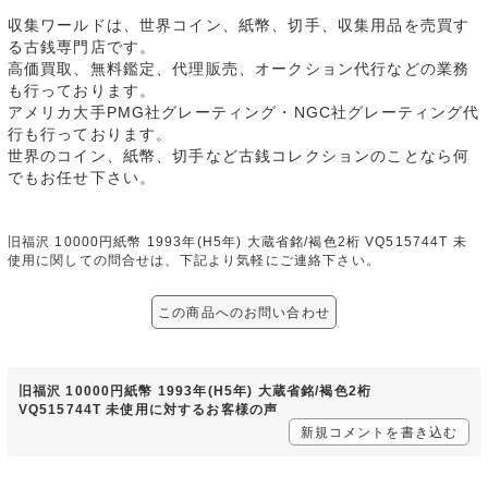
収集ワールドは、世界コイン、紙幣、切手、収集用品を売買す
る古銭専門店です。
高価買取、無料鑑定、代理販売、オークション代行などの業務
も行っております。
アメリカ大手PMG社グレーティング・NGC社グレーティング代
行も行っております。
世界のコイン、紙幣、切手など古銭コレクションのことなら何
でもお任せ下さい。
旧福沢 10000円紙幣 1993年(H5年) 大蔵省銘/褐色2桁 VQ515744T 未
使用に関しての問合せは、下記より気軽にご連絡下さい。
この商品へのお問い合わせ
旧福沢 10000円紙幣 1993年(H5年) 大蔵省銘/褐色2桁
VQ515744T 未使用に対するお客様の声
新規コメントを書き込む