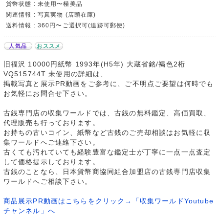
貨幣状態 : 未使用〜極美品
関連情報 : 写真実物 (店頭在庫)
送料情報 : 360円〜ご選択可(追跡可郵便)
人気品
おススメ
旧福沢 10000円紙幣 1993年(H5年) 大蔵省銘/褐色2桁
VQ515744T 未使用の詳細は、
掲載写真と展示PR動画をご参考に、ご不明点ご要望は何時でも
お気軽にお問合せ下さい。
古銭専門店の収集ワールドでは、古銭の無料鑑定、高価買取、
代理販売も行っております。
お持ちの古いコイン、紙幣など古銭のご売却相談はお気軽に収
集ワールドへご連絡下さい。
古くても汚れていても経験豊富な鑑定士が丁寧に一点一点査定
して価格提示しております。
古銭のことなら、日本貨幣商協同組合加盟店の古銭専門店収集
ワールドへご相談下さい。
商品展示PR動画はこちらをクリック→「収集ワールドYoutube
チャンネル」へ