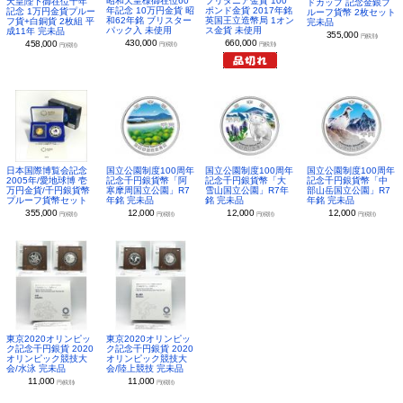
昭和天皇様御在位60
ブリタニア金貨 100
天皇陛下御在位十年
ドカップ 記念金銀プ
年記念 10万円金貨 昭
ポンド金貨 2017年銘
記念 1万円金貨プルー
ルーフ貨幣 2枚セット
和62年銘 ブリスター
英国王立造幣局 1オン
フ貨+白銅貨 2枚組 平
完未品
パック入 未使用
ス金貨 未使用
成11年 完未品
355,000
円(税別)
430,000
660,000
458,000
円(税別)
円(税別)
円(税別)
日本国際博覧会記念
国立公園制度100周年
国立公園制度100周年
国立公園制度100周年
2005年/愛地球博 壱
記念千円銀貨幣「阿
記念千円銀貨幣「大
記念千円銀貨幣「中
万円金貨/千円銀貨幣
寒摩周国立公園」R7
雪山国立公園」R7年
部山岳国立公園」R7
プルーフ貨幣セット
年銘 完未品
銘 完未品
年銘 完未品
355,000
12,000
12,000
12,000
円(税別)
円(税別)
円(税別)
円(税別)
東京2020オリンピッ
東京2020オリンピッ
ク記念千円銀貨 2020
ク記念千円銀貨 2020
オリンピック競技大
オリンピック競技大
会/水泳 完未品
会/陸上競技 完未品
11,000
11,000
円(税別)
円(税別)