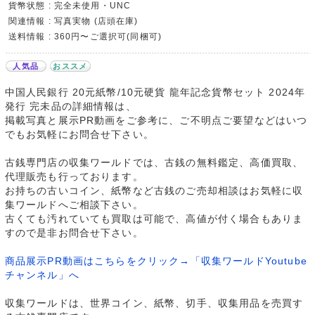
貨幣状態 : 完全未使用・UNC
関連情報 : 写真実物 (店頭在庫)
送料情報 : 360円〜ご選択可(同梱可)
人気品
おススメ
中国人民銀行 20元紙幣/10元硬貨 龍年記念貨幣セット 2024年
発行 完未品の詳細情報は、
掲載写真と展示PR動画をご参考に、ご不明点ご要望などはいつ
でもお気軽にお問合せ下さい。
古銭専門店の収集ワールドでは、古銭の無料鑑定、高価買取、
代理販売も行っております。
お持ちの古いコイン、紙幣など古銭のご売却相談はお気軽に収
集ワールドへご相談下さい。
古くても汚れていても買取は可能で、高値が付く場合もありま
すので是非お問合せ下さい。
商品展示PR動画はこちらをクリック→「収集ワールドYoutube
チャンネル」へ
収集ワールドは、世界コイン、紙幣、切手、収集用品を売買す