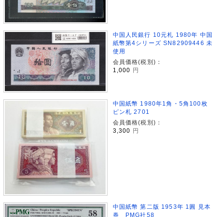
中国人民銀行 10元札 1980年 中国
紙幣第4シリーズ SN82909446 未
使用
会員価格(税別)：
1,000
円
中国紙幣 1980年1角・5角100枚
ピン札 2701
会員価格(税別)：
3,300
円
中国紙幣 第二版 1953年 1圓 見本
券 PMG社58