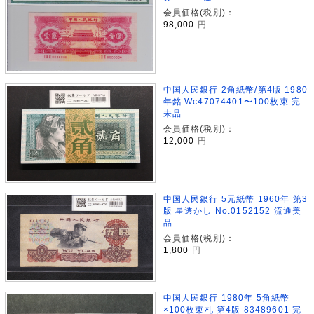
会員価格(税別)：
98,000
円
中国人民銀行 2角紙幣/第4版 1980
年銘 Wc47074401〜100枚束 完
未品
会員価格(税別)：
12,000
円
中国人民銀行 5元紙幣 1960年 第3
版 星透かし No.0152152 流通美
品
会員価格(税別)：
1,800
円
中国人民銀行 1980年 5角紙幣
×100枚束札 第4版 83489601 完