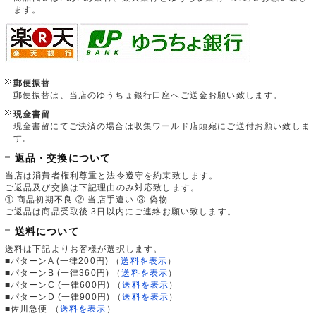
ます。
郵便振替
郵便振替は、当店のゆうちょ銀行口座へご送金お願い致します。
現金書留
現金書留にてご決済の場合は収集ワールド店頭宛にご送付お願い致しま
す。
返品・交換について
当店は消費者権利尊重と法令遵守を約束致します。
ご返品及び交換は下記理由のみ対応致します。
① 商品初期不良 ② 当店手違い ③ 偽物
ご返品は商品受取後 3日以内にご連絡お願い致します。
送料について
送料は下記よりお客様が選択します。
■パターンA (一律200円)
（
送料を表示
）
■パターンB (一律360円)
（
送料を表示
）
■パターンC (一律600円)
（
送料を表示
）
■パターンD (一律900円)
（
送料を表示
）
■佐川急便
（
送料を表示
）