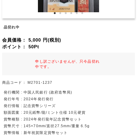
品切れ中
会員価格：
5,000
円(税別)
ポイント：
50
Pt
申し訳ございませんが、只今品切れ
中です。
商品コード：
M2701-1237
発行機関 : 中国人民銀行 (政府造幣局)
発行年号 : 2024年発行発行
発行情報 : 記念貨幣シリーズ
額面図案 : 20元紙幣/龍/ミント仕様 10元硬貨
貨幣種類 : 2024年発行龍年記念貨幣セット
貨幣尺寸 : 145×70mm/直径27.5mm/重量 6.5g
貨幣情報 : 新年祝賀限定貨幣セット