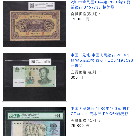
2角 中華民国18年銘1929 熱河興
業銀行 0757738 極美品
会員価格(税別)：
19,800
円
中国 1元札/中国人民銀行 2019年
銘/第5版紙幣 ロットEG07191598
完未品
会員価格(税別)：
300
円
中国人民銀行 1980年100元 初期
CPロット 完未品 PMG64鑑定済
会員価格(税別)：
26,800
円