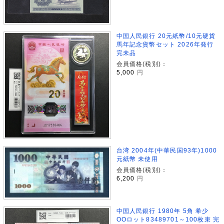
中国人民銀行 20元紙幣/10元硬貨
馬年記念貨幣セット 2026年発行
完未品
会員価格(税別)：
5,000
円
台湾 2004年(中華民国93年)1000
元紙幣 未使用
会員価格(税別)：
6,200
円
中国人民銀行 1980年 5角 希少
OOロット83489701～100枚束 完