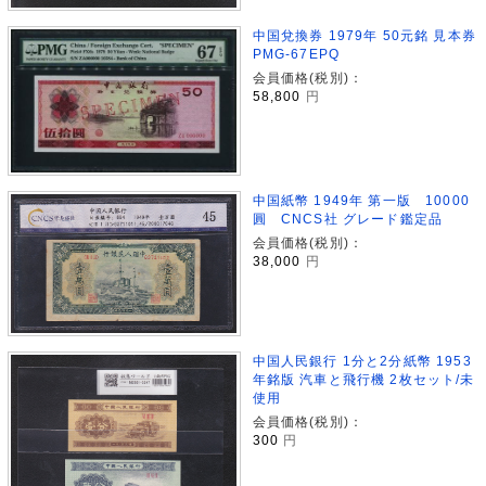
中国兌換券 1979年 50元銘 見本券
PMG-67EPQ
会員価格(税別)：
58,800
円
中国紙幣 1949年 第一版 10000
圓 CNCS社 グレード鑑定品
会員価格(税別)：
38,000
円
中国人民銀行 1分と2分紙幣 1953
年銘版 汽車と飛行機 2枚セット/未
使用
会員価格(税別)：
300
円