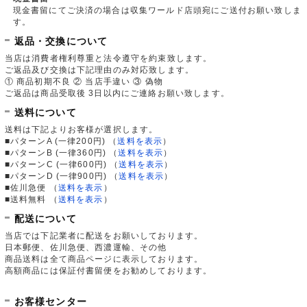
現金書留にてご決済の場合は収集ワールド店頭宛にご送付お願い致しま
す。
返品・交換について
当店は消費者権利尊重と法令遵守を約束致します。
ご返品及び交換は下記理由のみ対応致します。
① 商品初期不良 ② 当店手違い ③ 偽物
ご返品は商品受取後 3日以内にご連絡お願い致します。
送料について
送料は下記よりお客様が選択します。
■パターンA (一律200円)
（
送料を表示
）
■パターンB (一律360円)
（
送料を表示
）
■パターンC (一律600円)
（
送料を表示
）
■パターンD (一律900円)
（
送料を表示
）
■佐川急便
（
送料を表示
）
■送料無料
（
送料を表示
）
配送について
当店では下記業者に配送をお願いしております。
日本郵便、佐川急便、西濃運輸、その他
商品送料は全て商品ページに表示しております。
高額商品には保証付書留便をお勧めしております。
お客様センター