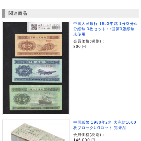
関連商品
中国人民銀行 1953年銘 1分/2分/5
分紙幣 3枚セット 中国第3版紙幣
未使用
会員価格(税別)：
800
円
中国紙幣 1980年2角 大完封1000
枚ブロックUGロット 完未品
会員価格(税別)：
146,000
円