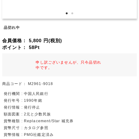
品切れ中
会員価格：
5,800
円(税別)
ポイント：
58
Pt
申し訳ございませんが、只今品切れ
中です。
商品コード：
M2961-9018
発行機関 : 中国人民銀行
発行年号 : 1990年銘
発行情報 : 発行停止
額面図案 : 2元と少数民族
貨幣種類 : Replacement/Star 補充券
貨幣尺寸 : カタログ参照
貨幣情報 : PMG社鑑定済み