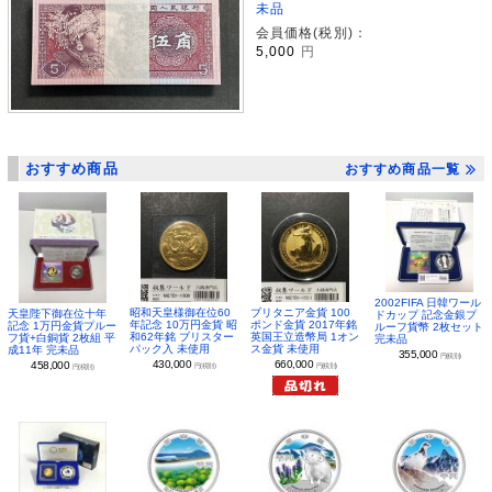
未品
会員価格(税別)：
5,000
円
おすすめ商品
おすすめ商品一覧
2002FIFA 日韓ワール
昭和天皇様御在位60
ブリタニア金貨 100
天皇陛下御在位十年
ドカップ 記念金銀プ
年記念 10万円金貨 昭
ポンド金貨 2017年銘
記念 1万円金貨プルー
ルーフ貨幣 2枚セット
和62年銘 ブリスター
英国王立造幣局 1オン
フ貨+白銅貨 2枚組 平
完未品
パック入 未使用
ス金貨 未使用
成11年 完未品
355,000
円(税別)
430,000
660,000
458,000
円(税別)
円(税別)
円(税別)