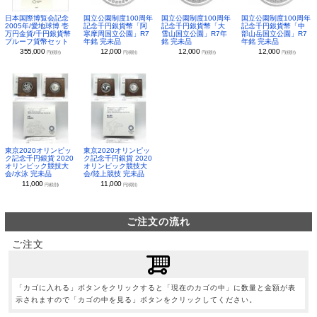
日本国際博覧会記念
国立公園制度100周年
国立公園制度100周年
国立公園制度100周年
2005年/愛地球博 壱
記念千円銀貨幣「阿
記念千円銀貨幣「大
記念千円銀貨幣「中
万円金貨/千円銀貨幣
寒摩周国立公園」R7
雪山国立公園」R7年
部山岳国立公園」R7
プルーフ貨幣セット
年銘 完未品
銘 完未品
年銘 完未品
355,000
12,000
12,000
12,000
円(税別)
円(税別)
円(税別)
円(税別)
東京2020オリンピッ
東京2020オリンピッ
ク記念千円銀貨 2020
ク記念千円銀貨 2020
オリンピック競技大
オリンピック競技大
会/水泳 完未品
会/陸上競技 完未品
11,000
11,000
円(税別)
円(税別)
ご注文の流れ
ご注文
「カゴに入れる」ボタンをクリックすると「現在のカゴの中」に数量と金額が表
示されますので「カゴの中を見る」ボタンをクリックしてください。