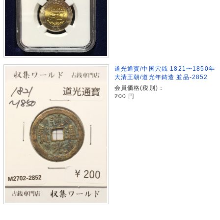
道光通寳/中国穴銭 1821〜1850年
大清王朝/道光年鋳造 並品-2852
会員価格(税別)：
200
円