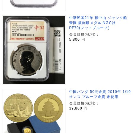
中華民国21年 孫中山 ジャンク船
壹圓 復刻銀メダル NGC社
PF70(マットプルーフ)
会員価格(税別)：
5,800
円
中国パンダ 50元金貨 2010年 1/10
オンス プルーフ金貨 未使用
会員価格(税別)：
39,800
円