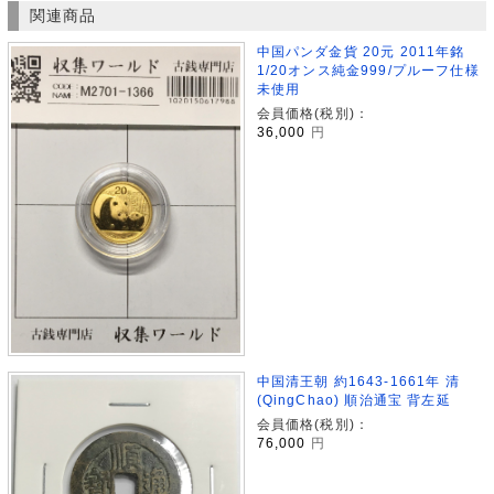
関連商品
中国パンダ金貨 20元 2011年銘
1/20オンス純金999/プルーフ仕様
未使用
会員価格(税別)：
36,000
円
中国清王朝 約1643-1661年 清
(QingChao) 順治通宝 背左延
会員価格(税別)：
76,000
円