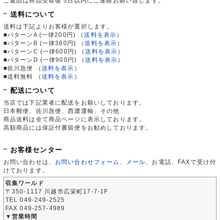
ご返品は商品受取後 3日以内にご連絡お願い致します。
送料について
送料は下記よりお客様が選択します。
■パターンA (一律200円)
（
送料を表示
）
■パターンB (一律360円)
（
送料を表示
）
■パターンC (一律600円)
（
送料を表示
）
■パターンD (一律900円)
（
送料を表示
）
■佐川急便
（
送料を表示
）
■送料無料
（
送料を表示
）
配送について
当店では下記業者に配送をお願いしております。
日本郵便、佐川急便、西濃運輸、その他
商品送料は全て商品ページに表示しております。
高額商品には保証付書留便をお勧めしております。
お客様センター
お問い合わせは、
お問い合わせフォーム
、
メール
、お電話、FAXで受け付
けております。
収集ワールド
〒350-1117 川越市広栄町17-7-1F
TEL 049-249-2525
FAX 049-257-4989
▼営業時間