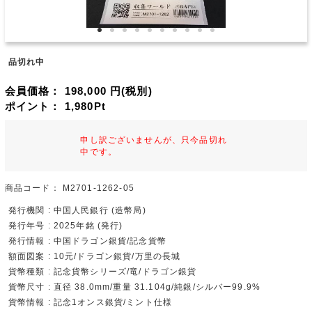
品切れ中
会員価格：
198,000
円(税別)
ポイント：
1,980
Pt
申し訳ございませんが、只今品切れ
中です。
商品コード：
M2701-1262-05
発行機関 : 中国人民銀行 (造幣局)
発行年号 : 2025年銘 (発行)
発行情報 : 中国ドラゴン銀貨/記念貨幣
額面図案 : 10元/ドラゴン銀貨/万里の長城
貨幣種類 : 記念貨幣シリーズ/竜/ドラゴン銀貨
貨幣尺寸 : 直径 38.0mm/重量 31.104g/純銀/シルバー99.9%
貨幣情報 : 記念1オンス銀貨/ミント仕様