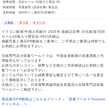
貨幣状態 : 完封ロール 20枚入り限定-05
関連情報 : 写真参照 (店頭在庫) 限定品
送料情報 : 900円〜ご選択可(同梱可)
人気品
希少品
チャンス
ドラゴン銀貨/中国人民銀行 2025年 龍銀記念幣 10元銀貨/完封
ロール20枚入り限定品-05の詳細は、
掲載写真と展示PR動画をご参考に、ご不明点ご要望は何時でも
お気軽にお問合せ下さい。
古銭専門店の収集ワールドでは、中国金貨銀貨の高価買取と代
理販売も行っております。
お持ちの古いコイン、紙幣など古銭のご売却相談はお気軽に収
集ワールドへお任せ下さい。
古くても汚れていても経験豊富な鑑定士が丁寧に一点一点査定
して価格提示しております。
古銭のことなら、日本貨幣商協同組合加盟店の古銭専門店収集
ワールドへご相談下さい。
商品展示PR動画はこちらをクリック→「収集ワールドYoutube
チャンネル」へ