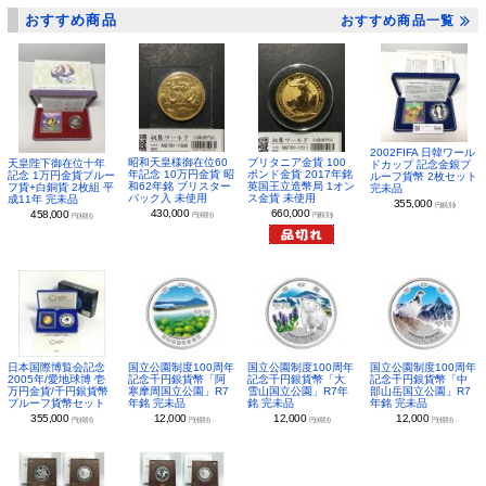
おすすめ商品
おすすめ商品一覧
2002FIFA 日韓ワール
昭和天皇様御在位60
ブリタニア金貨 100
天皇陛下御在位十年
ドカップ 記念金銀プ
年記念 10万円金貨 昭
ポンド金貨 2017年銘
記念 1万円金貨プルー
ルーフ貨幣 2枚セット
和62年銘 ブリスター
英国王立造幣局 1オン
フ貨+白銅貨 2枚組 平
完未品
パック入 未使用
ス金貨 未使用
成11年 完未品
355,000
円(税別)
430,000
660,000
458,000
円(税別)
円(税別)
円(税別)
日本国際博覧会記念
国立公園制度100周年
国立公園制度100周年
国立公園制度100周年
2005年/愛地球博 壱
記念千円銀貨幣「阿
記念千円銀貨幣「大
記念千円銀貨幣「中
万円金貨/千円銀貨幣
寒摩周国立公園」R7
雪山国立公園」R7年
部山岳国立公園」R7
プルーフ貨幣セット
年銘 完未品
銘 完未品
年銘 完未品
355,000
12,000
12,000
12,000
円(税別)
円(税別)
円(税別)
円(税別)