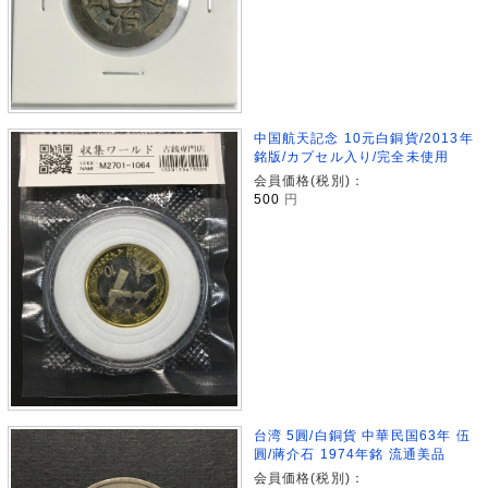
中国航天記念 10元白銅貨/2013年
銘版/カプセル入り/完全未使用
会員価格(税別)：
500
円
台湾 5圓/白銅貨 中華民国63年 伍
圓/蔣介石 1974年銘 流通美品
会員価格(税別)：