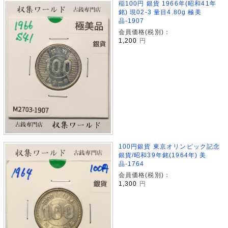
稲100円 銀貨 1966年(昭和41年
銘) 現02-3 量目4.80g 極美
品-1907
会員価格(税別)：
1,200
円
100円銀貨 東京オリンピック記念
銀貨/昭和39年銘(1964年) 美
品-1764
会員価格(税別)：
1,300
円