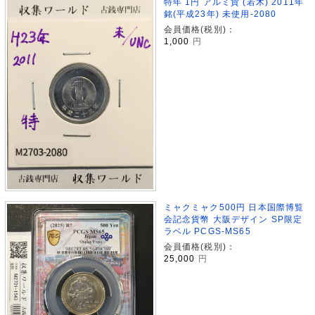
特年 1円 アルミ貨 (若木) 2011年
銘(平成23年) 未使用-2080
会員価格(税別)：
1,000
円
ミャクミャク500円 日本国際博覧
会記念貨幣 大阪デザイン SP限定
ラベル PCGS-MS65
会員価格(税別)：
25,000
円