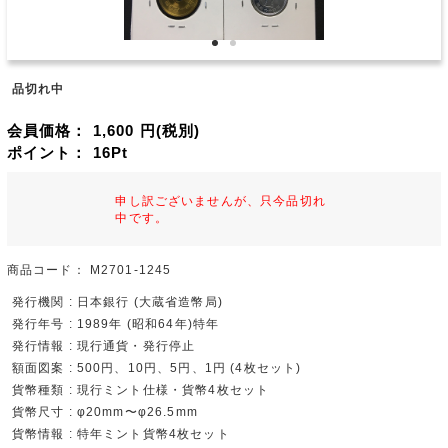
品切れ中
会員価格：
1,600
円(税別)
ポイント：
16
Pt
申し訳ございませんが、只今品切れ
中です。
商品コード：
M2701-1245
発行機関 : 日本銀行 (大蔵省造幣局)
発行年号 : 1989年 (昭和64年)特年
発行情報 : 現行通貨・発行停止
額面図案 : 500円、10円、5円、1円 (4枚セット)
貨幣種類 : 現行ミント仕様・貨幣4枚セット
貨幣尺寸 : φ20mm〜φ26.5mm
貨幣情報 : 特年ミント貨幣4枚セット