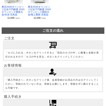
東京2020オリンピッ
東京2020オリンピッ
ク記念千円銀貨 2020
ク記念千円銀貨 2020
オリンピック競技大
オリンピック競技大
会/水泳 完未品
会/陸上競技 完未品
11,000
11,000
円(税別)
円(税別)
ご注文の流れ
ご注文
「カゴに入れる」ボタンをクリックすると「現在のカゴの中」に数量と金額が表
示されますので「カゴの中を見る」ボタンをクリックしてください。
お客様情報
「購入手続きへ」ボタンをクリック後、会員登録がお済みの方はログインしてく
ださい。登録されていない方は、登録をお願いします。登録せずに購入すること
も可能です。
購入手続き