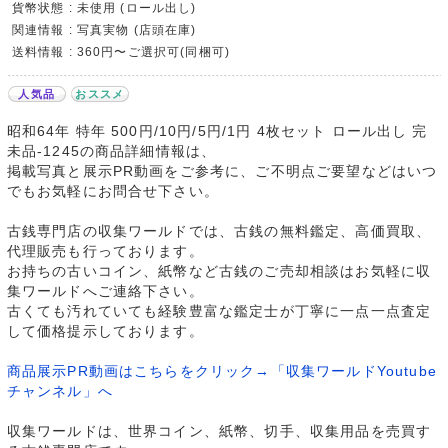
貨幣状態 : 未使用 (ロール出し)
関連情報 : 写真実物 (店頭在庫)
送料情報 : 360円〜ご選択可(同梱可)
人気品
おススメ
昭和64年 特年 500円/10円/5円/1円 4枚セット ロール出し 完
未品-1245の商品詳細情報は、
掲載写真と展示PR動画をご参考に、ご不明点ご要望などはいつ
でもお気軽にお問合せ下さい。
古銭専門店の収集ワールドでは、古銭の無料鑑定、高価買取、
代理販売も行っております。
お持ちの古いコイン、紙幣など古銭のご売却相談はお気軽に収
集ワールドへご連絡下さい。
古くても汚れていても経験豊富な鑑定士が丁寧に一点一点査定
して価格提示しております。
商品展示PR動画はこちらをクリック→「収集ワールドYoutube
チャンネル」へ
収集ワールドは、世界コイン、紙幣、切手、収集用品を売買す