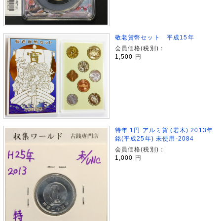
敬老貨幣セット 平成15年
会員価格(税別)：
1,500
円
特年 1円 アルミ貨 (若木) 2013年
銘(平成25年) 未使用-2084
会員価格(税別)：
1,000
円