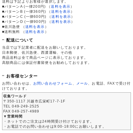
送料は下記よりお客様が選択します。
■パターンA (一律200円)
（
送料を表示
）
■パターンB (一律360円)
（
送料を表示
）
■パターンC (一律600円)
（
送料を表示
）
■パターンD (一律900円)
（
送料を表示
）
■佐川急便
（
送料を表示
）
■送料無料
（
送料を表示
）
配送について
当店では下記業者に配送をお願いしております。
日本郵便、佐川急便、西濃運輸、その他
商品送料は全て商品ページに表示しております。
高額商品には保証付書留便をお勧めしております。
お客様センター
お問い合わせは、
お問い合わせフォーム
、
メール
、お電話、FAXで受け付
けております。
収集ワールド
〒350-1117 川越市広栄町17-7-1F
TEL 049-249-2525
FAX 049-257-4989
▼営業時間
・ネットでのご注文は24時間受け付けております。
・お電話でのお問い合わせは9:00-18:00にお願いします。