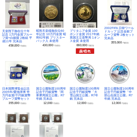
2002FIFA 日韓ワール
昭和天皇様御在位60
ブリタニア金貨 100
天皇陛下御在位十年
ドカップ 記念金銀プ
年記念 10万円金貨 昭
ポンド金貨 2017年銘
記念 1万円金貨プルー
ルーフ貨幣 2枚セット
和62年銘 ブリスター
英国王立造幣局 1オン
フ貨+白銅貨 2枚組 平
完未品
パック入 未使用
ス金貨 未使用
成11年 完未品
355,000
円(税別)
430,000
660,000
458,000
円(税別)
円(税別)
円(税別)
日本国際博覧会記念
国立公園制度100周年
国立公園制度100周年
国立公園制度100周年
2005年/愛地球博 壱
記念千円銀貨幣「阿
記念千円銀貨幣「大
記念千円銀貨幣「中
万円金貨/千円銀貨幣
寒摩周国立公園」R7
雪山国立公園」R7年
部山岳国立公園」R7
プルーフ貨幣セット
年銘 完未品
銘 完未品
年銘 完未品
355,000
12,000
12,000
12,000
円(税別)
円(税別)
円(税別)
円(税別)