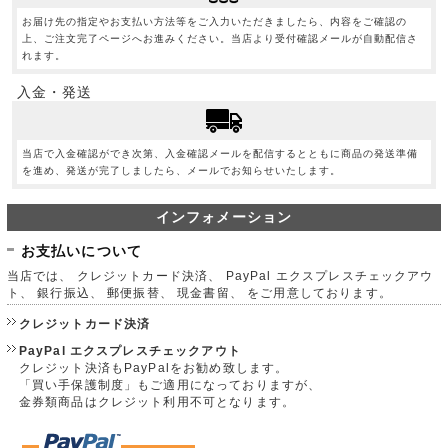
お届け先の指定やお支払い方法等をご入力いただきましたら、内容をご確認の
上、ご注文完了ページへお進みください。当店より受付確認メールが自動配信さ
れます。
入金・発送
当店で入金確認ができ次第、入金確認メールを配信するとともに商品の発送準備
を進め、発送が完了しましたら、メールでお知らせいたします。
インフォメーション
お支払いについて
当店では、 クレジットカード決済、 PayPal エクスプレスチェックアウ
ト、 銀行振込、 郵便振替、 現金書留、 をご用意しております。
クレジットカード決済
PayPal エクスプレスチェックアウト
クレジット決済もPayPalをお勧め致します。
「買い手保護制度」もご適用になっておりますが、
金券類商品はクレジット利用不可となります。