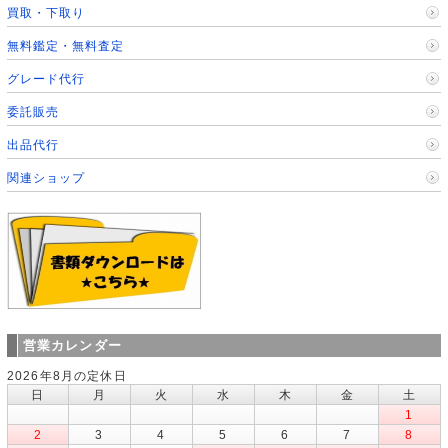
買取・下取り
無料鑑定・無料査定
グレード代行
委託販売
出品代行
関連ショップ
営業カレンダー
2026年8月の定休日
日
月
火
水
木
金
土
1
2
3
4
5
6
7
8