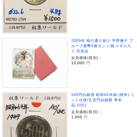
2009年 桜の通り抜け 平野撫子 プ
ルーフ貨幣6枚セット/銀メダル入
り 完未品
会員価格(税別)：
10,000
円
500円白銅貨 昭和64年銘 (特年) ミ
ント仕様/五百円白銅貨 準未
品-1001
会員価格(税別)：
1,000
円