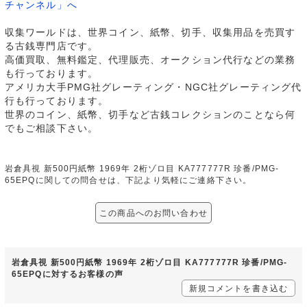
チャンネル」へ
収集ワールドは、世界コイン、紙幣、切手、収集用品を売買す
る古銭専門店です。
高価買取、無料鑑定、代理販売、オークション代行などの業務
も行っております。
アメリカ大手PMG社グレーティング・NGC社グレーティング代
行も行っております。
世界のコイン、紙幣、切手など古銭コレクションのことなら何
でもご相談下さい。
岩倉具視 新500円紙幣 1969年 2桁ゾロ目 KA777777R 珍番/PMG-
65EPQに関しての問合せは、下記より気軽にご連絡下さい。
この商品へのお問い合わせ
岩倉具視 新500円紙幣 1969年 2桁ゾロ目 KA777777R 珍番/PMG-
65EPQに対するお客様の声
新規コメントを書き込む