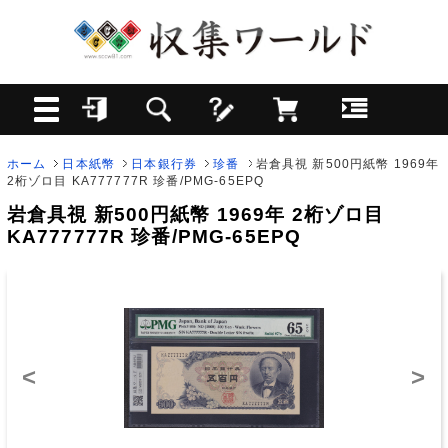
ホーム
日本紙幣
日本銀行券
珍番
岩倉具視 新500円紙幣 1969年
2桁ゾロ目 KA777777R 珍番/PMG-65EPQ
岩倉具視 新500円紙幣 1969年 2桁ゾロ目
KA777777R 珍番/PMG-65EPQ
<
>