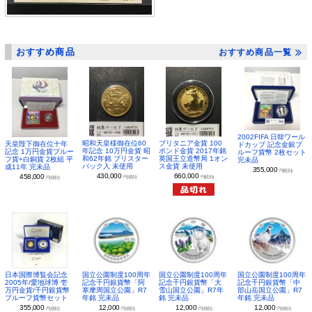
おすすめ商品
おすすめ商品一覧
2002FIFA 日韓ワール
昭和天皇様御在位60
ブリタニア金貨 100
天皇陛下御在位十年
ドカップ 記念金銀プ
年記念 10万円金貨 昭
ポンド金貨 2017年銘
記念 1万円金貨プルー
ルーフ貨幣 2枚セット
和62年銘 ブリスター
英国王立造幣局 1オン
フ貨+白銅貨 2枚組 平
完未品
パック入 未使用
ス金貨 未使用
成11年 完未品
355,000
円(税別)
430,000
660,000
458,000
円(税別)
円(税別)
円(税別)
日本国際博覧会記念
国立公園制度100周年
国立公園制度100周年
国立公園制度100周年
2005年/愛地球博 壱
記念千円銀貨幣「阿
記念千円銀貨幣「大
記念千円銀貨幣「中
万円金貨/千円銀貨幣
寒摩周国立公園」R7
雪山国立公園」R7年
部山岳国立公園」R7
プルーフ貨幣セット
年銘 完未品
銘 完未品
年銘 完未品
355,000
12,000
12,000
12,000
円(税別)
円(税別)
円(税別)
円(税別)