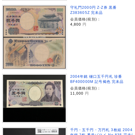
守礼門2000円 Z-Z券 黒番
Z383605Z 完未品
会員価格(税別)：
4,800
円
2004年銘 樋口五千円札 珍番
BF400000M 記号褐色 完未品
会員価格(税別)：
11,000
円
千円・五千円・万円札 3枚組 2004
年銘 2桁 番号ゾロイ No.835 完未/