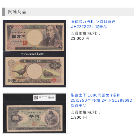
関連商品
旧福沢万円札 ゾロ目茶色
UH222222L 完未品
会員価格(税別)：
23,000
円
聖徳太子 1000円紙幣 (昭和
25)1950年 後期 2桁 FG198869D
流通美品
会員価格(税別)：
1,800
円