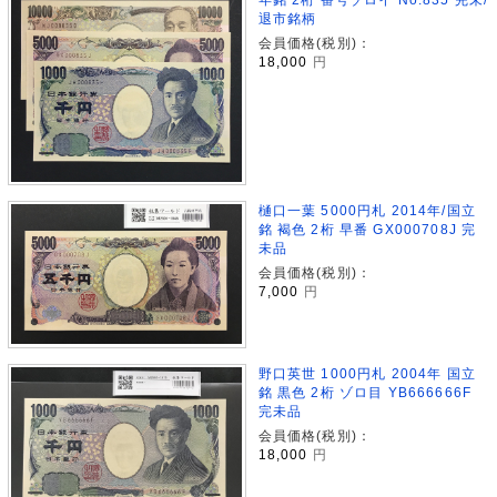
退市銘柄
会員価格(税別)：
18,000
円
樋口一葉 5000円札 2014年/国立
銘 褐色 2桁 早番 GX000708J 完
未品
会員価格(税別)：
7,000
円
野口英世 1000円札 2004年 国立
銘 黒色 2桁 ゾロ目 YB666666F
完未品
会員価格(税別)：
18,000
円