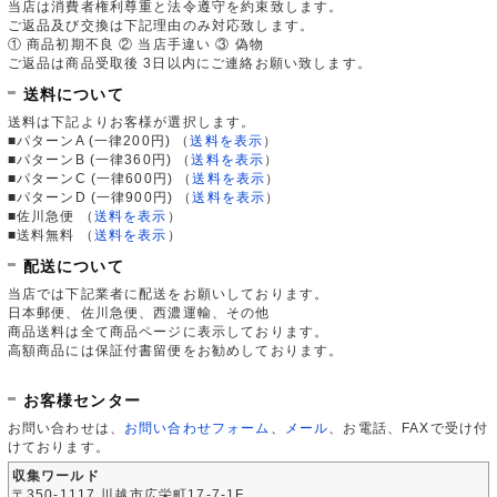
当店は消費者権利尊重と法令遵守を約束致します。
ご返品及び交換は下記理由のみ対応致します。
① 商品初期不良 ② 当店手違い ③ 偽物
ご返品は商品受取後 3日以内にご連絡お願い致します。
送料について
送料は下記よりお客様が選択します。
■パターンA (一律200円)
（
送料を表示
）
■パターンB (一律360円)
（
送料を表示
）
■パターンC (一律600円)
（
送料を表示
）
■パターンD (一律900円)
（
送料を表示
）
■佐川急便
（
送料を表示
）
■送料無料
（
送料を表示
）
配送について
当店では下記業者に配送をお願いしております。
日本郵便、佐川急便、西濃運輸、その他
商品送料は全て商品ページに表示しております。
高額商品には保証付書留便をお勧めしております。
お客様センター
お問い合わせは、
お問い合わせフォーム
、
メール
、お電話、FAXで受け付
けております。
収集ワールド
〒350-1117 川越市広栄町17-7-1F