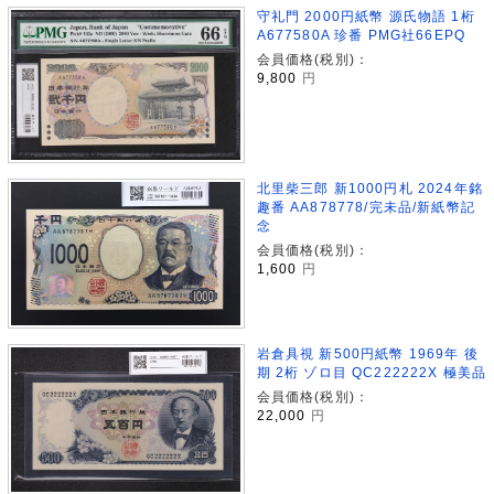
守礼門 2000円紙幣 源氏物語 1桁
A677580A 珍番 PMG社66EPQ
会員価格(税別)：
9,800
円
北里柴三郎 新1000円札 2024年銘
趣番 AA878778/完未品/新紙幣記
念
会員価格(税別)：
1,600
円
岩倉具視 新500円紙幣 1969年 後
期 2桁 ゾロ目 QC222222X 極美品
会員価格(税別)：
22,000
円