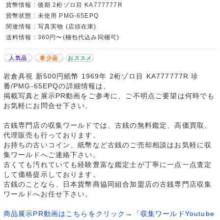
貨幣情報 : 後期 2桁ゾロ目 KA777777R
貨幣状態 : 未使用 PMG-65EPQ
関連情報 : 写真実物 (店頭在庫)
送料情報 : 360円〜(梱包代込み同梱可)
人気品
希少品
おススメ
岩倉具視 新500円紙幣 1969年 2桁ゾロ目 KA777777R 珍
番/PMG-65EPQの詳細情報は、
掲載写真と展示PR動画をご参考に、ご不明点ご要望は何時でも
お気軽にお問合せ下さい。
古銭専門店の収集ワールドでは、古銭の無料鑑定、高価買取、
代理販売も行っております。
お持ちの古いコイン、紙幣など古銭のご売却相談はお気軽に収
集ワールドへご連絡下さい。
古くても汚れていても経験豊富な鑑定士が丁寧に一点一点査定
して価格提示しております。
古銭のことなら、日本貨幣商協同組合加盟店の古銭専門店収集
ワールドへお任せ下さい。
商品展示PR動画はこちらをクリック→「収集ワールドYoutube