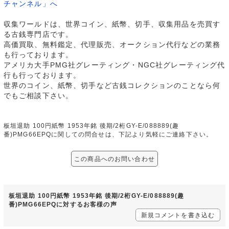
チャンネル」へ
収集ワールドは、世界コイン、紙幣、切手、収集用品を売買す
る古銭専門店です。
高価買取、無料鑑定、代理販売、オークション代行などの業務
も行っております。
アメリカ大手PMG社グレーティング・NGC社グレーティング代
行も行っております。
世界のコイン、紙幣、切手など古銭コレクションのことなら何
でもご相談下さい。
板垣退助 100円紙幣 1953年銘 後期/2桁GY-E/088889(趣
番)PMG66EPQに関しての問合せは、下記より気軽にご連絡下さい。
この商品へのお問い合わせ
板垣退助 100円紙幣 1953年銘 後期/2桁GY-E/088889(趣
番)PMG66EPQに対するお客様の声
新規コメントを書き込む