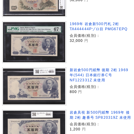
1969年 岩倉新500円札 2桁
TA444444Pゾロ目 PMG67EPQ
会員価格(税別)：
32,000
円
新岩倉500円紙幣 後期 2桁 1969
年(S44) 日本銀行券C号
NF122331Z 未使用
会員価格(税別)：
800
円
岩倉具視 新500円紙幣 1969年 後
期 2桁 趣番号 SP820319Z 未使用
会員価格(税別)：
1,200
円