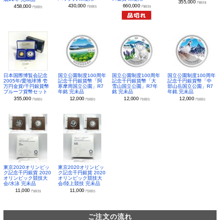
355,000
円(税別)
430,000
660,000
458,000
円(税別)
円(税別)
円(税別)
日本国際博覧会記念
国立公園制度100周年
国立公園制度100周年
国立公園制度100周年
2005年/愛地球博 壱
記念千円銀貨幣「阿
記念千円銀貨幣「大
記念千円銀貨幣「中
万円金貨/千円銀貨幣
寒摩周国立公園」R7
雪山国立公園」R7年
部山岳国立公園」R7
プルーフ貨幣セット
年銘 完未品
銘 完未品
年銘 完未品
355,000
12,000
12,000
12,000
円(税別)
円(税別)
円(税別)
円(税別)
東京2020オリンピッ
東京2020オリンピッ
ク記念千円銀貨 2020
ク記念千円銀貨 2020
オリンピック競技大
オリンピック競技大
会/水泳 完未品
会/陸上競技 完未品
11,000
11,000
円(税別)
円(税別)
ご注文の流れ