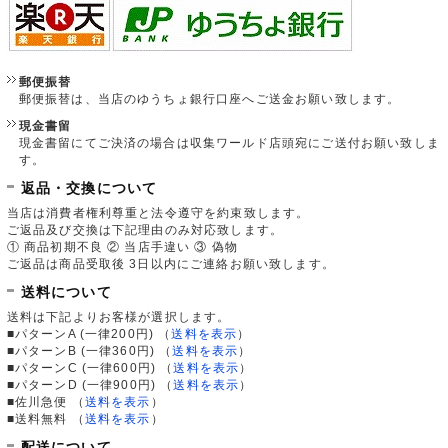
郵便振替
郵便振替は、当店のゆうちょ銀行口座へご送金お願い致します。
現金書留
現金書留にてご決済の場合は収集ワールド店頭宛にご送付お願い致しま
す。
返品・交換について
当店は消費者権利尊重と法令遵守を約束致します。
ご返品及び交換は下記理由のみ対応致します。
① 商品初期不良 ② 当店手違い ③ 偽物
ご返品は商品受取後 3日以内にご連絡お願い致します。
送料について
送料は下記よりお客様が選択します。
■パターンA (一律200円)
（
送料を表示
）
■パターンB (一律360円)
（
送料を表示
）
■パターンC (一律600円)
（
送料を表示
）
■パターンD (一律900円)
（
送料を表示
）
■佐川急便
（
送料を表示
）
■送料無料
（
送料を表示
）
配送について