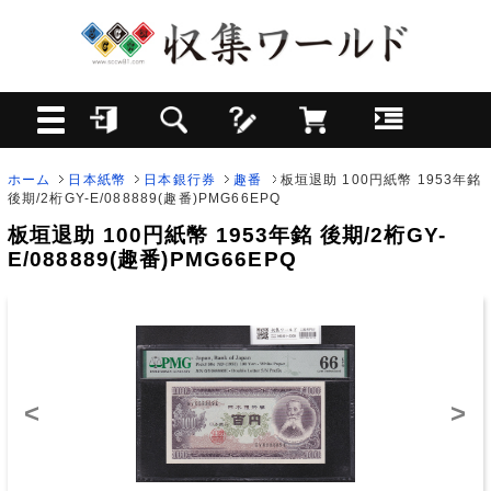
ホーム
日本紙幣
日本銀行券
趣番
板垣退助 100円紙幣 1953年銘
後期/2桁GY-E/088889(趣番)PMG66EPQ
板垣退助 100円紙幣 1953年銘 後期/2桁GY-
E/088889(趣番)PMG66EPQ
<
>