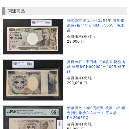
関連商品
福沢諭吉 新1万円 2004年 国立銘
黒色2桁ゾロ目 GM555555F 完未
品
会員価格(税別)：
28,000
円
夏目漱石 1千円札 100枚束 財務省
銘 緑早番PH000001〜100R 値下
げ
会員価格(税別)：
200,000
円
伊藤博文 1000円紙幣 後期 1桁 紺
色(青) 希少A-Aロット 完未品
PMG66EPQ
会員価格(税別)：
58,000
円