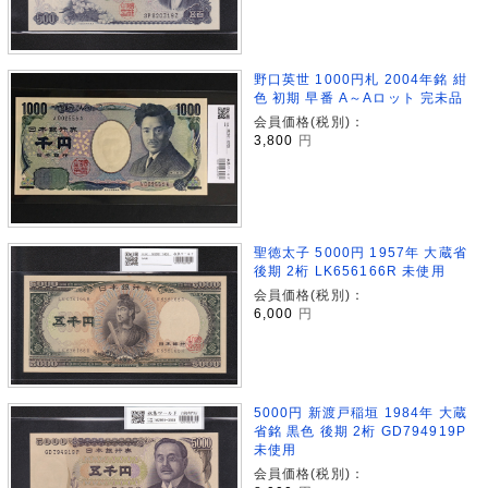
野口英世 1000円札 2004年銘 紺
色 初期 早番 A～Aロット 完未品
会員価格(税別)：
3,800
円
聖徳太子 5000円 1957年 大蔵省
後期 2桁 LK656166R 未使用
会員価格(税別)：
6,000
円
5000円 新渡戸稲垣 1984年 大蔵
省銘 黒色 後期 2桁 GD794919P
未使用
会員価格(税別)：