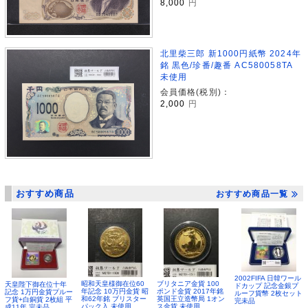
8,000
円
北里柴三郎 新1000円紙幣 2024年
銘 黒色/珍番/趣番 AC580058TA
未使用
会員価格(税別)：
2,000
円
おすすめ商品
おすすめ商品一覧
2002FIFA 日韓ワール
昭和天皇様御在位60
ブリタニア金貨 100
天皇陛下御在位十年
ドカップ 記念金銀プ
年記念 10万円金貨 昭
ポンド金貨 2017年銘
記念 1万円金貨プルー
ルーフ貨幣 2枚セット
和62年銘 ブリスター
英国王立造幣局 1オン
フ貨+白銅貨 2枚組 平
完未品
パック入 未使用
ス金貨 未使用
成11年 完未品