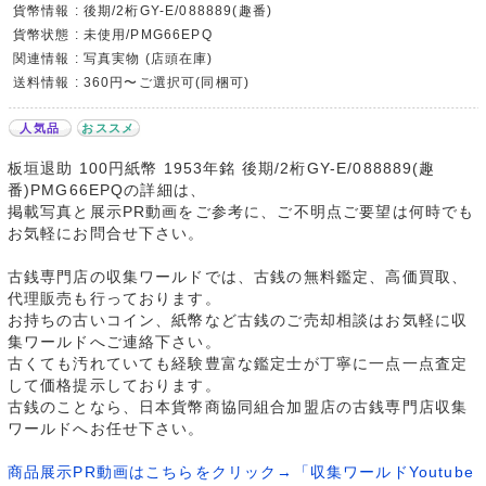
貨幣情報 : 後期/2桁GY-E/088889(趣番)
貨幣状態 : 未使用/PMG66EPQ
関連情報 : 写真実物 (店頭在庫)
送料情報 : 360円〜ご選択可(同梱可)
人気品
おススメ
板垣退助 100円紙幣 1953年銘 後期/2桁GY-E/088889(趣
番)PMG66EPQの詳細は、
掲載写真と展示PR動画をご参考に、ご不明点ご要望は何時でも
お気軽にお問合せ下さい。
古銭専門店の収集ワールドでは、古銭の無料鑑定、高価買取、
代理販売も行っております。
お持ちの古いコイン、紙幣など古銭のご売却相談はお気軽に収
集ワールドへご連絡下さい。
古くても汚れていても経験豊富な鑑定士が丁寧に一点一点査定
して価格提示しております。
古銭のことなら、日本貨幣商協同組合加盟店の古銭専門店収集
ワールドへお任せ下さい。
商品展示PR動画はこちらをクリック→「収集ワールドYoutube