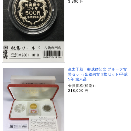
3,800
円
皇太子殿下御成婚記念 プルーフ貨
幣セット/金銀銅貨 3枚セット/平成
5年 完未品
会員価格(税別)：
218,000
円