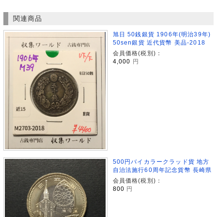
関連商品
旭日 50銭銀貨 1906年(明治39年)
50sen銀貨 近代貨幣 美品-2018
会員価格(税別)：
4,000
円
500円バイカラークラッド貨 地方
自治法施行60周年記念貨幣 長崎県
会員価格(税別)：
800
円