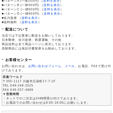
■パターンA (一律200円)
（
送料を表示
）
■パターンB (一律360円)
（
送料を表示
）
■パターンC (一律600円)
（
送料を表示
）
■パターンD (一律900円)
（
送料を表示
）
■佐川急便
（
送料を表示
）
■送料無料
（
送料を表示
）
配送について
当店では下記業者に配送をお願いしております。
日本郵便、佐川急便、西濃運輸、その他
商品送料は全て商品ページに表示しております。
高額商品には保証付書留便をお勧めしております。
お客様センター
お問い合わせは、
お問い合わせフォーム
、
メール
、お電話、FAXで受け付
けております。
収集ワールド
〒350-1117 川越市広栄町17-7-1F
TEL 049-249-2525
FAX 049-257-4989
▼営業時間
・ネットでのご注文は24時間受け付けております。
・お電話でのお問い合わせは9:00-18:00にお願いします。