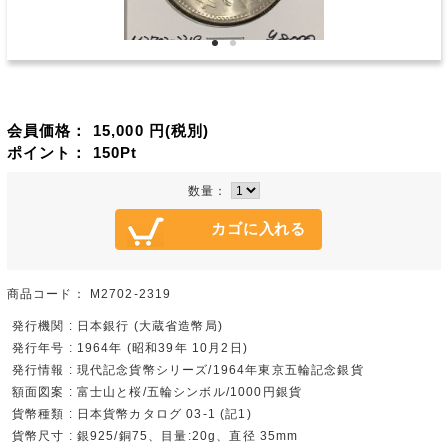
会員価格：
15,000
円(税別)
ポイント：
150
Pt
数量：
商品コード：
M2702-2319
発行機関 : 日本銀行 (大蔵省造幣局)
発行年号 : 1964年 (昭和39年 10月2日)
発行情報 : 現代記念貨幣シリーズ/1964年東京五輪記念銀貨
額面図案 : 富士山と桜/五輪シンボル/1000円銀貨
貨幣種類 : 日本貨幣カタログ 03-1 (記1)
貨幣尺寸 : 銀925/銅75、目量:20g、直径 35mm