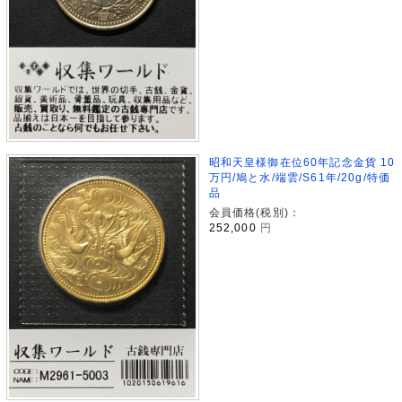
昭和天皇様御在位60年記念金貨 10
万円/鳩と水/端雲/S61年/20g/特価
品
会員価格(税別)：
252,000
円