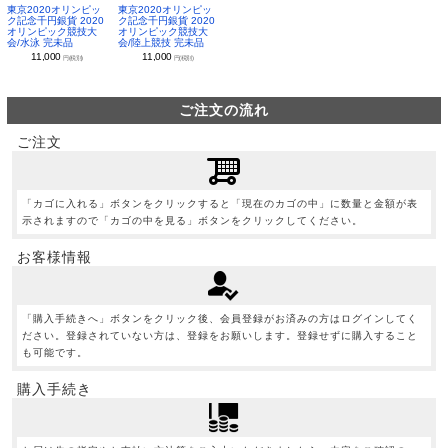
東京2020オリンピッ
東京2020オリンピッ
ク記念千円銀貨 2020
ク記念千円銀貨 2020
オリンピック競技大
オリンピック競技大
会/水泳 完未品
会/陸上競技 完未品
11,000
11,000
円(税別)
円(税別)
ご注文の流れ
ご注文
「カゴに入れる」ボタンをクリックすると「現在のカゴの中」に数量と金額が表
示されますので「カゴの中を見る」ボタンをクリックしてください。
お客様情報
「購入手続きへ」ボタンをクリック後、会員登録がお済みの方はログインしてく
ださい。登録されていない方は、登録をお願いします。登録せずに購入すること
も可能です。
購入手続き