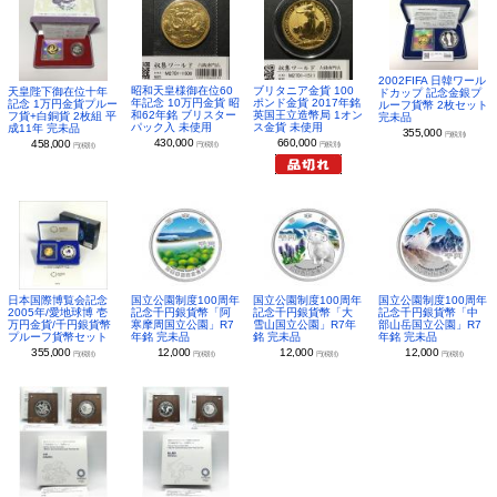
2002FIFA 日韓ワール
昭和天皇様御在位60
ブリタニア金貨 100
天皇陛下御在位十年
ドカップ 記念金銀プ
年記念 10万円金貨 昭
ポンド金貨 2017年銘
記念 1万円金貨プルー
ルーフ貨幣 2枚セット
和62年銘 ブリスター
英国王立造幣局 1オン
フ貨+白銅貨 2枚組 平
完未品
パック入 未使用
ス金貨 未使用
成11年 完未品
355,000
円(税別)
430,000
660,000
458,000
円(税別)
円(税別)
円(税別)
日本国際博覧会記念
国立公園制度100周年
国立公園制度100周年
国立公園制度100周年
2005年/愛地球博 壱
記念千円銀貨幣「阿
記念千円銀貨幣「大
記念千円銀貨幣「中
万円金貨/千円銀貨幣
寒摩周国立公園」R7
雪山国立公園」R7年
部山岳国立公園」R7
プルーフ貨幣セット
年銘 完未品
銘 完未品
年銘 完未品
355,000
12,000
12,000
12,000
円(税別)
円(税別)
円(税別)
円(税別)