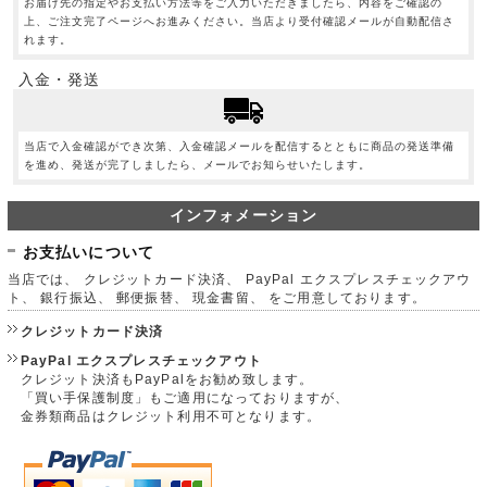
お届け先の指定やお支払い方法等をご入力いただきましたら、内容をご確認の
上、ご注文完了ページへお進みください。当店より受付確認メールが自動配信さ
れます。
入金・発送
当店で入金確認ができ次第、入金確認メールを配信するとともに商品の発送準備
を進め、発送が完了しましたら、メールでお知らせいたします。
インフォメーション
お支払いについて
当店では、 クレジットカード決済、 PayPal エクスプレスチェックアウ
ト、 銀行振込、 郵便振替、 現金書留、 をご用意しております。
クレジットカード決済
PayPal エクスプレスチェックアウト
クレジット決済もPayPalをお勧め致します。
「買い手保護制度」もご適用になっておりますが、
金券類商品はクレジット利用不可となります。