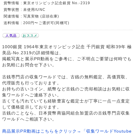
貨幣情報 : 東京オリンピック記念銀貨 No.-2319
貨幣状態 : 未使用/UNC
関連情報 : 写真実物 (店頭在庫)
送料情報 : 200円〜ご選択可(同梱可)
人気品
おススメ
1000銀貨 1964年東京オリンピック記念 千円銀貨 昭和39年 極
美品-No.2319の詳細情報は、
掲載写真と展示PR動画をご参考に、ご不明点ご要望は何時でも
お気軽にお問合せ下さい。
古銭専門店の収集ワールドでは、古銭の無料鑑定、高価買取、
代理販売も行っております。
お持ちの古いコイン、紙幣など古銭のご売却相談はお気軽に収
集ワールドへご連絡下さい。
古くても汚れていても経験豊富な鑑定士が丁寧に一点一点査定
して価格提示しております。
古銭のことなら、日本貨幣商協同組合加盟店の古銭専門店収集
ワールドへご相談下さい。
商品展示PR動画はこちらをクリック→「収集ワールドYoutube