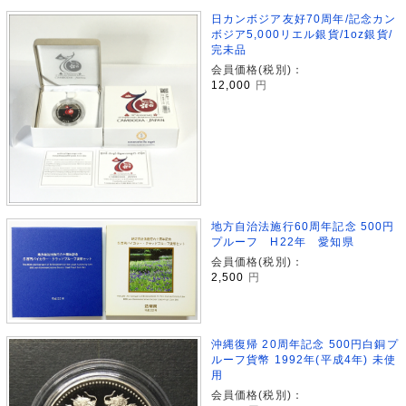
日カンボジア友好70周年/記念カン
ボジア5,000リエル銀貨/1oz銀貨/
完未品
会員価格(税別)：
12,000
円
地方自治法施行60周年記念 500円
プルーフ H22年 愛知県
会員価格(税別)：
2,500
円
沖縄復帰 20周年記念 500円白銅プ
ルーフ貨幣 1992年(平成4年) 未使
用
会員価格(税別)：