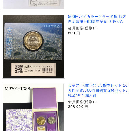
500円バイカラークラッド貨 地方
自治法施行60周年記念 大阪府A
会員価格(税別)：
800
円
天皇陛下御即位記念貨幣セット 10
万円金貨/500円白銅貨 2枚セット/
純金/30g/完未品
会員価格(税別)：
398,000
円