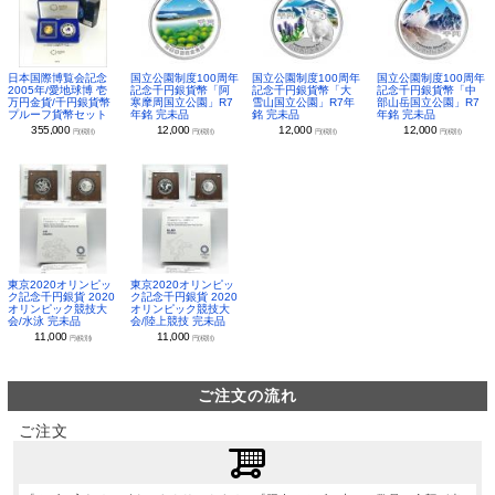
日本国際博覧会記念
国立公園制度100周年
国立公園制度100周年
国立公園制度100周年
2005年/愛地球博 壱
記念千円銀貨幣「阿
記念千円銀貨幣「大
記念千円銀貨幣「中
万円金貨/千円銀貨幣
寒摩周国立公園」R7
雪山国立公園」R7年
部山岳国立公園」R7
プルーフ貨幣セット
年銘 完未品
銘 完未品
年銘 完未品
355,000
12,000
12,000
12,000
円(税別)
円(税別)
円(税別)
円(税別)
東京2020オリンピッ
東京2020オリンピッ
ク記念千円銀貨 2020
ク記念千円銀貨 2020
オリンピック競技大
オリンピック競技大
会/水泳 完未品
会/陸上競技 完未品
11,000
11,000
円(税別)
円(税別)
ご注文の流れ
ご注文