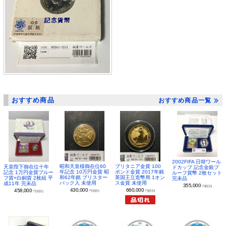
おすすめ商品
おすすめ商品一覧
2002FIFA 日韓ワール
昭和天皇様御在位60
ブリタニア金貨 100
天皇陛下御在位十年
ドカップ 記念金銀プ
年記念 10万円金貨 昭
ポンド金貨 2017年銘
記念 1万円金貨プルー
ルーフ貨幣 2枚セット
和62年銘 ブリスター
英国王立造幣局 1オン
フ貨+白銅貨 2枚組 平
完未品
パック入 未使用
ス金貨 未使用
成11年 完未品
355,000
円(税別)
430,000
660,000
458,000
円(税別)
円(税別)
円(税別)