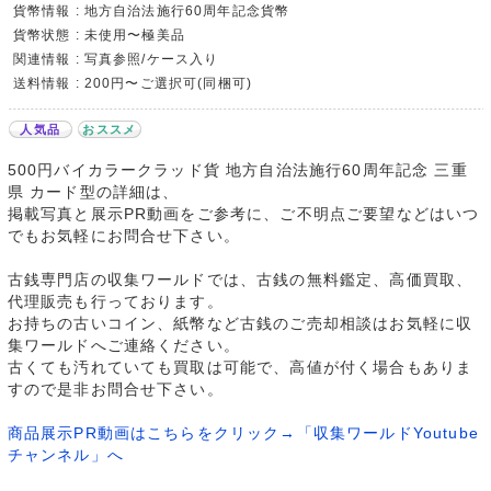
貨幣情報 : 地方自治法施行60周年記念貨幣
貨幣状態 : 未使用〜極美品
関連情報 : 写真参照/ケース入り
送料情報 : 200円〜ご選択可(同梱可)
人気品
おススメ
500円バイカラークラッド貨 地方自治法施行60周年記念 三重
県 カード型の詳細は、
掲載写真と展示PR動画をご参考に、ご不明点ご要望などはいつ
でもお気軽にお問合せ下さい。
古銭専門店の収集ワールドでは、古銭の無料鑑定、高価買取、
代理販売も行っております。
お持ちの古いコイン、紙幣など古銭のご売却相談はお気軽に収
集ワールドへご連絡ください。
古くても汚れていても買取は可能で、高値が付く場合もありま
すので是非お問合せ下さい。
商品展示PR動画はこちらをクリック→「収集ワールドYoutube
チャンネル」へ