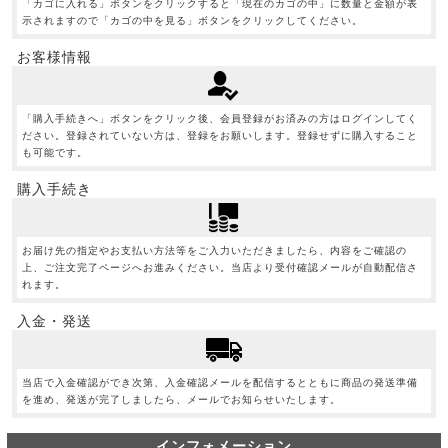
「カゴに入れる」ボタンをクリックすると「現在のカゴの中」に数量と金額が表
示されますので「カゴの中を見る」ボタンをクリックしてください。
お客様情報
「購入手続きへ」ボタンをクリック後、会員登録がお済みの方はログインしてく
ださい。登録されていない方は、登録をお願いします。登録せずに購入すること
も可能です。
購入手続き
お届け先の指定やお支払い方法等をご入力いただきましたら、内容をご確認の
上、ご注文完了ページへお進みください。当店より受付確認メールが自動配信さ
れます。
入金・発送
当店で入金確認ができ次第、入金確認メールを配信するとともに商品の発送準備
を進め、発送が完了しましたら、メールでお知らせいたします。
インフォメーション