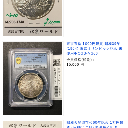
東京五輪 1000円銀貨 昭和39年
(1964) 東京オリンピック記念 未
使用/PCGS-MS66
会員価格(税別)：
15,000
円
昭和天皇御在位60年記念 1万円銀
貨 (昭和61年銘) 未使用-1850