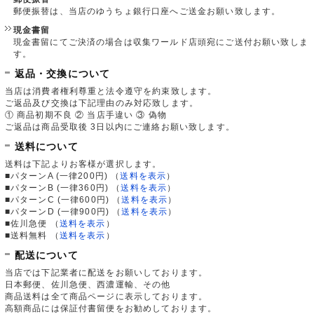
郵便振替は、当店のゆうちょ銀行口座へご送金お願い致します。
現金書留
現金書留にてご決済の場合は収集ワールド店頭宛にご送付お願い致しま
す。
返品・交換について
当店は消費者権利尊重と法令遵守を約束致します。
ご返品及び交換は下記理由のみ対応致します。
① 商品初期不良 ② 当店手違い ③ 偽物
ご返品は商品受取後 3日以内にご連絡お願い致します。
送料について
送料は下記よりお客様が選択します。
■パターンA (一律200円)
（
送料を表示
）
■パターンB (一律360円)
（
送料を表示
）
■パターンC (一律600円)
（
送料を表示
）
■パターンD (一律900円)
（
送料を表示
）
■佐川急便
（
送料を表示
）
■送料無料
（
送料を表示
）
配送について
当店では下記業者に配送をお願いしております。
日本郵便、佐川急便、西濃運輸、その他
商品送料は全て商品ページに表示しております。
高額商品には保証付書留便をお勧めしております。