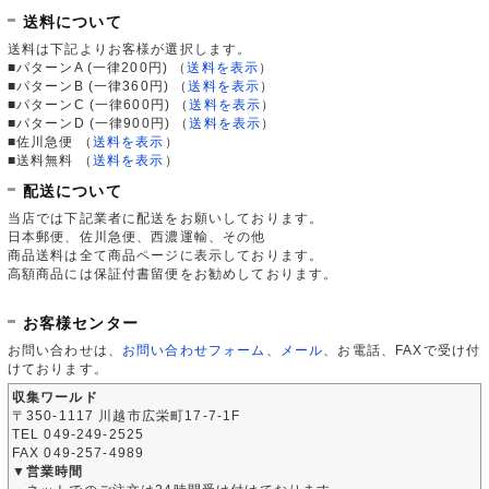
送料について
送料は下記よりお客様が選択します。
■パターンA (一律200円)
（
送料を表示
）
■パターンB (一律360円)
（
送料を表示
）
■パターンC (一律600円)
（
送料を表示
）
■パターンD (一律900円)
（
送料を表示
）
■佐川急便
（
送料を表示
）
■送料無料
（
送料を表示
）
配送について
当店では下記業者に配送をお願いしております。
日本郵便、佐川急便、西濃運輸、その他
商品送料は全て商品ページに表示しております。
高額商品には保証付書留便をお勧めしております。
お客様センター
お問い合わせは、
お問い合わせフォーム
、
メール
、お電話、FAXで受け付
けております。
収集ワールド
〒350-1117 川越市広栄町17-7-1F
TEL 049-249-2525
FAX 049-257-4989
▼営業時間