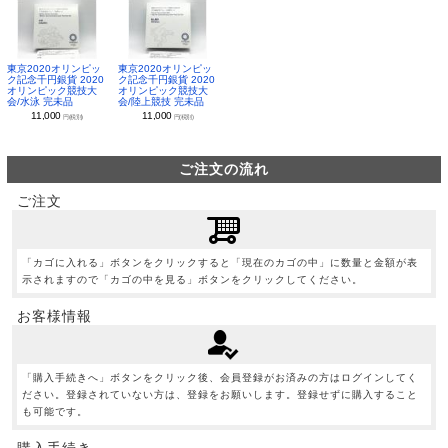
東京2020オリンピッ
東京2020オリンピッ
ク記念千円銀貨 2020
ク記念千円銀貨 2020
オリンピック競技大
オリンピック競技大
会/水泳 完未品
会/陸上競技 完未品
11,000
11,000
円(税別)
円(税別)
ご注文の流れ
ご注文
「カゴに入れる」ボタンをクリックすると「現在のカゴの中」に数量と金額が表
示されますので「カゴの中を見る」ボタンをクリックしてください。
お客様情報
「購入手続きへ」ボタンをクリック後、会員登録がお済みの方はログインしてく
ださい。登録されていない方は、登録をお願いします。登録せずに購入すること
も可能です。
購入手続き