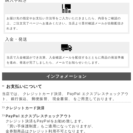
お届け先の指定やお支払い方法等をご入力いただきましたら、内容をご確認の
上、ご注文完了ページへお進みください。当店より受付確認メールが自動配信さ
れます。
入金・発送
当店で入金確認ができ次第、入金確認メールを配信するとともに商品の発送準備
を進め、発送が完了しましたら、メールでお知らせいたします。
インフォメーション
お支払いについて
当店では、 クレジットカード決済、 PayPal エクスプレスチェックアウ
ト、 銀行振込、 郵便振替、 現金書留、 をご用意しております。
クレジットカード決済
PayPal エクスプレスチェックアウト
クレジット決済もPayPalをお勧め致します。
「買い手保護制度」もご適用になっておりますが、
金券類商品はクレジット利用不可となります。