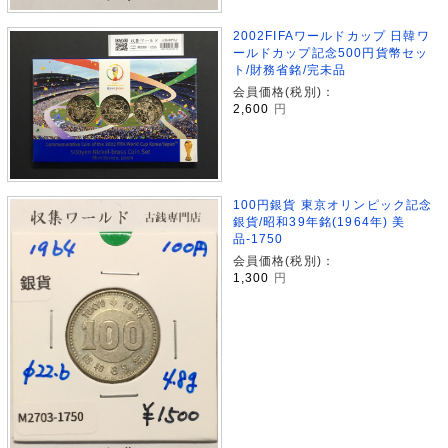
2002FIFAワールドカップ 日韓ワ
ールドカップ記念500円貨幣セッ
ト/財務省銘/完未品
会員価格(税別)：
2,600
円
100円銀貨 東京オリンピック記念
銀貨/昭和39年銘(1964年) 美
品-1750
会員価格(税別)：
1,300
円