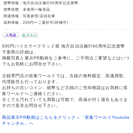
貨幣情報 : 地方自治法施行60周年記念貨幣
貨幣状態 : 未使用〜極美品
関連情報 : 写真参照/店頭在庫
送料情報 : 200円〜ご選択可(同梱可)
人気品
おススメ
500円バイカラークラッド貨 地方自治法施行60周年記念貨幣
千葉県の詳細は、
掲載写真と展示PR動画をご参考に、ご不明点ご要望などはいつ
でもお気軽にお問合せ下さい。
古銭専門店の収集ワールドでは、古銭の無料鑑定、高価買取、
代理販売も行っております。
お持ちの古いコイン、紙幣など古銭のご売却相談はお気軽に収
集ワールドへご連絡ください。
古くても汚れていても買取は可能で、高値が付く場合もありま
すので是非お問合せ下さい。
商品展示PR動画はこちらをクリック→「収集ワールドYoutube
チャンネル」へ