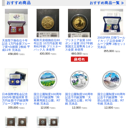
おすすめ商品
おすすめ商品一覧
2002FIFA 日韓ワール
昭和天皇様御在位60
ブリタニア金貨 100
天皇陛下御在位十年
ドカップ 記念金銀プ
年記念 10万円金貨 昭
ポンド金貨 2017年銘
記念 1万円金貨プルー
ルーフ貨幣 2枚セット
和62年銘 ブリスター
英国王立造幣局 1オン
フ貨+白銅貨 2枚組 平
完未品
パック入 未使用
ス金貨 未使用
成11年 完未品
355,000
円(税別)
430,000
660,000
458,000
円(税別)
円(税別)
円(税別)
日本国際博覧会記念
国立公園制度100周年
国立公園制度100周年
国立公園制度100周年
2005年/愛地球博 壱
記念千円銀貨幣「阿
記念千円銀貨幣「大
記念千円銀貨幣「中
万円金貨/千円銀貨幣
寒摩周国立公園」R7
雪山国立公園」R7年
部山岳国立公園」R7
プルーフ貨幣セット
年銘 完未品
銘 完未品
年銘 完未品
355,000
12,000
12,000
12,000
円(税別)
円(税別)
円(税別)
円(税別)