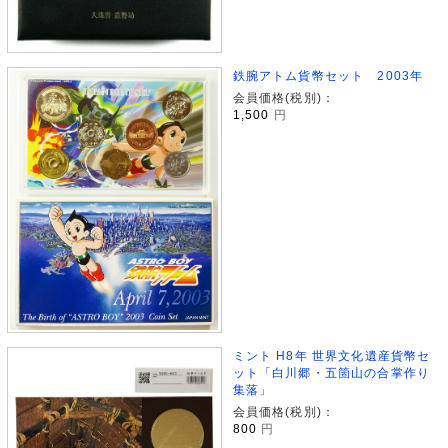
鉄腕アトム貨幣セット 2003年
会員価格(税別)：
1,500
円
ミント H8年 世界文化遺産貨幣セ
ット「白川郷・五箇山の合掌作り
集落」
会員価格(税別)：
800
円