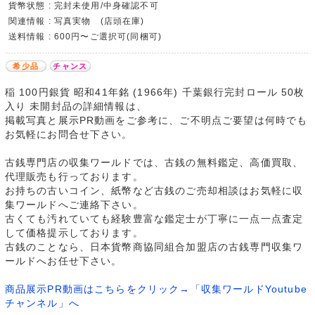
貨幣状態 : 完封未使用/中身確認不可
関連情報 : 写真実物 (店頭在庫)
送料情報 : 600円〜ご選択可(同梱可)
希少品
チャンス
稲 100円銀貨 昭和41年銘 (1966年) 千葉銀行完封ロール 50枚
入り 未開封品の詳細情報は、
掲載写真と展示PR動画をご参考に、ご不明点ご要望は何時でも
お気軽にお問合せ下さい。
古銭専門店の収集ワールドでは、古銭の無料鑑定、高価買取、
代理販売も行っております。
お持ちの古いコイン、紙幣など古銭のご売却相談はお気軽に収
集ワールドへご連絡下さい。
古くても汚れていても経験豊富な鑑定士が丁寧に一点一点査定
して価格提示しております。
古銭のことなら、日本貨幣商協同組合加盟店の古銭専門収集ワ
ールドへお任せ下さい。
商品展示PR動画はこちらをクリック→「収集ワールドYoutube
チャンネル」へ