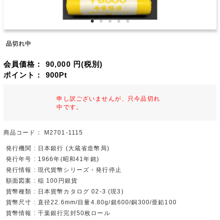
品切れ中
会員価格：
90,000
円(税別)
ポイント：
900
Pt
申し訳ございませんが、只今品切れ
中です。
商品コード：
M2701-1115
発行機関 : 日本銀行 (大蔵省造幣局)
発行年号 : 1966年(昭和41年銘)
発行情報 : 現代貨幣シリーズ・発行停止
額面図案 : 稲 100円銀貨
貨幣種類 : 日本貨幣カタログ 02-3 (現3)
貨幣尺寸 : 直径22.6mm/目量4.80g/銀600/銅300/亜鉛100
貨幣情報 : 千葉銀行完封50枚ロール