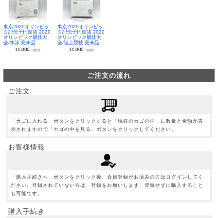
東京2020オリンピッ
東京2020オリンピッ
ク記念千円銀貨 2020
ク記念千円銀貨 2020
オリンピック競技大
オリンピック競技大
会/水泳 完未品
会/陸上競技 完未品
11,000
11,000
円(税別)
円(税別)
ご注文の流れ
ご注文
「カゴに入れる」ボタンをクリックすると「現在のカゴの中」に数量と金額が表
示されますので「カゴの中を見る」ボタンをクリックしてください。
お客様情報
「購入手続きへ」ボタンをクリック後、会員登録がお済みの方はログインしてく
ださい。登録されていない方は、登録をお願いします。登録せずに購入すること
も可能です。
購入手続き