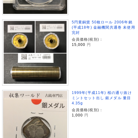
5円黄銅貨 50枚ロール 2006年銘
(平成18年) 金融機関共通巻 未使用
完封
会員価格(税別)：
15,000
円
1999年(平成11年) 桜の通り抜け
ミントセット出し 銀メダル 量目
4.35g
会員価格(税別)：
1,000
円