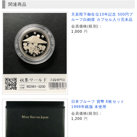
関連商品
天皇陛下御在位10年記念 500円プ
ルーフ白銅貨 カプセル入り完未品
会員価格(税別)：
1,000
円
日本プルーフ 貨幣 6枚セット
1998年銘版 未使用
会員価格(税別)：
1,200
円