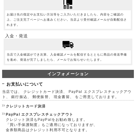
お届け先の指定やお支払い方法等をご入力いただきましたら、内容をご確認の
上、ご注文完了ページへお進みください。当店より受付確認メールが自動配信さ
れます。
入金・発送
当店で入金確認ができ次第、入金確認メールを配信するとともに商品の発送準備
を進め、発送が完了しましたら、メールでお知らせいたします。
インフォメーション
お支払いについて
当店では、 クレジットカード決済、 PayPal エクスプレスチェックアウ
ト、 銀行振込、 郵便振替、 現金書留、 をご用意しております。
クレジットカード決済
PayPal エクスプレスチェックアウト
クレジット決済もPayPalをお勧め致します。
「買い手保護制度」もご適用になっておりますが、
金券類商品はクレジット利用不可となります。