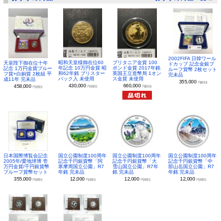
2002FIFA 日韓ワール
昭和天皇様御在位60
ブリタニア金貨 100
天皇陛下御在位十年
ドカップ 記念金銀プ
年記念 10万円金貨 昭
ポンド金貨 2017年銘
記念 1万円金貨プルー
ルーフ貨幣 2枚セット
和62年銘 ブリスター
英国王立造幣局 1オン
フ貨+白銅貨 2枚組 平
完未品
パック入 未使用
ス金貨 未使用
成11年 完未品
355,000
円(税別)
430,000
660,000
458,000
円(税別)
円(税別)
円(税別)
日本国際博覧会記念
国立公園制度100周年
国立公園制度100周年
国立公園制度100周年
2005年/愛地球博 壱
記念千円銀貨幣「阿
記念千円銀貨幣「大
記念千円銀貨幣「中
万円金貨/千円銀貨幣
寒摩周国立公園」R7
雪山国立公園」R7年
部山岳国立公園」R7
プルーフ貨幣セット
年銘 完未品
銘 完未品
年銘 完未品
355,000
12,000
12,000
12,000
円(税別)
円(税別)
円(税別)
円(税別)