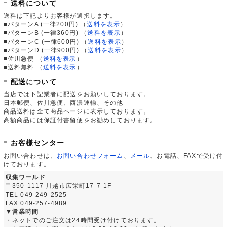
送料について
送料は下記よりお客様が選択します。
■パターンA (一律200円)
（
送料を表示
）
■パターンB (一律360円)
（
送料を表示
）
■パターンC (一律600円)
（
送料を表示
）
■パターンD (一律900円)
（
送料を表示
）
■佐川急便
（
送料を表示
）
■送料無料
（
送料を表示
）
配送について
当店では下記業者に配送をお願いしております。
日本郵便、佐川急便、西濃運輸、その他
商品送料は全て商品ページに表示しております。
高額商品には保証付書留便をお勧めしております。
お客様センター
お問い合わせは、
お問い合わせフォーム
、
メール
、お電話、FAXで受け付
けております。
収集ワールド
〒350-1117 川越市広栄町17-7-1F
TEL 049-249-2525
FAX 049-257-4989
▼営業時間
・ネットでのご注文は24時間受け付けております。