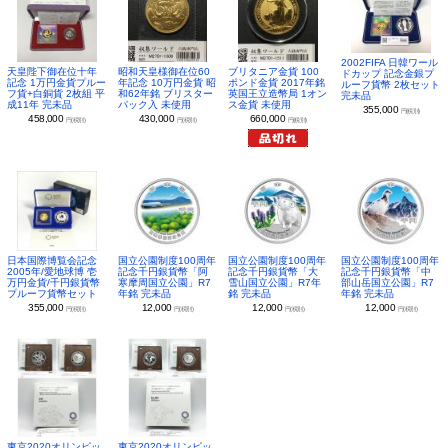
2002FIFA 日韓ワール
昭和天皇様御在位60
ブリタニア金貨 100
天皇陛下御在位十年
ドカップ 記念金銀プ
年記念 10万円金貨 昭
ポンド金貨 2017年銘
記念 1万円金貨プルー
ルーフ貨幣 2枚セット
和62年銘 ブリスター
英国王立造幣局 1オン
フ貨+白銅貨 2枚組 平
完未品
パック入 未使用
ス金貨 未使用
成11年 完未品
355,000
円(税別)
430,000
660,000
458,000
円(税別)
円(税別)
円(税別)
日本国際博覧会記念
国立公園制度100周年
国立公園制度100周年
国立公園制度100周年
2005年/愛地球博 壱
記念千円銀貨幣「阿
記念千円銀貨幣「大
記念千円銀貨幣「中
万円金貨/千円銀貨幣
寒摩周国立公園」R7
雪山国立公園」R7年
部山岳国立公園」R7
プルーフ貨幣セット
年銘 完未品
銘 完未品
年銘 完未品
355,000
12,000
12,000
12,000
円(税別)
円(税別)
円(税別)
円(税別)
東京2020オリンピッ
東京2020オリンピッ