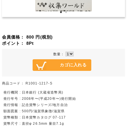
会員価格：
800
円(税別)
ポイント：
8
Pt
数量：
商品コード：
R1001-1217-S
発行機関 : 日本銀行 (大蔵省造幣局)
発行年号 : 2008年〜(平成20年〜)発行開始
発行情報 : 記念貨幣シリーズ/地方自治
額面図案 : 500円/滋賀県象徴/滋賀県
貨幣種類 : 日本貨幣カタログ 07-117
貨幣尺寸 : 直径φ 26.5mm 量目7.1g