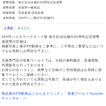
貨幣情報 : 地方自治法施行60周年記念貨幣
貨幣状態 : 未使用〜極美品
関連情報 : 写真参照/店頭在庫
送料情報 : 200円〜ご選択可(同梱可)
人気品
おススメ
500円バイカラークラッド貨 地方自治法施行60周年記念貨幣
滋賀県の詳細は、
掲載写真と展示PR動画をご参考に、ご不明点ご要望などはいつ
でもお気軽にお問合せ下さい。
古銭専門店の収集ワールドでは、古銭の無料鑑定、高価買取、
代理販売も行っております。
お持ちの古いコイン、紙幣など古銭のご売却相談はお気軽に収
集ワールドへご連絡ください。
古くても汚れていても買取は可能で、高値が付く場合もありま
すので是非お問合せ下さい。
商品展示PR動画はこちらをクリック→「収集ワールドYoutube
チャンネル」へ