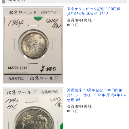
東京オリンピック記念 100円銀
貨/1964年 準未品-1312
会員価格(税別)：
800
円
沖縄復帰 20周年記念 500円白銅
貨/ミント仕様 1992年(平成4年) 未
使用-06
会員価格(税別)：
800
円