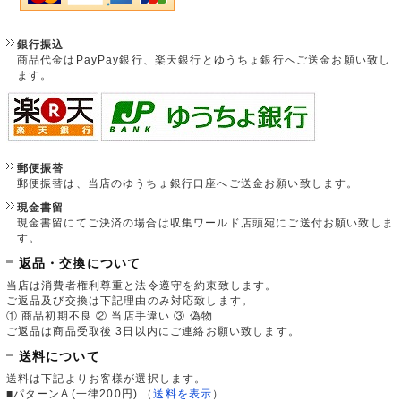
銀行振込
商品代金はPayPay銀行、楽天銀行とゆうちょ銀行へご送金お願い致し
ます。
郵便振替
郵便振替は、当店のゆうちょ銀行口座へご送金お願い致します。
現金書留
現金書留にてご決済の場合は収集ワールド店頭宛にご送付お願い致しま
す。
返品・交換について
当店は消費者権利尊重と法令遵守を約束致します。
ご返品及び交換は下記理由のみ対応致します。
① 商品初期不良 ② 当店手違い ③ 偽物
ご返品は商品受取後 3日以内にご連絡お願い致します。
送料について
送料は下記よりお客様が選択します。
■パターンA (一律200円)
（
送料を表示
）