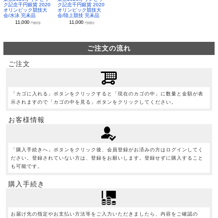
ク記念千円銀貨 2020
ク記念千円銀貨 2020
オリンピック競技大
オリンピック競技大
会/水泳 完未品
会/陸上競技 完未品
11,000
11,000
円(税別)
円(税別)
ご注文の流れ
ご注文
「カゴに入れる」ボタンをクリックすると「現在のカゴの中」に数量と金額が表
示されますので「カゴの中を見る」ボタンをクリックしてください。
お客様情報
「購入手続きへ」ボタンをクリック後、会員登録がお済みの方はログインしてく
ださい。登録されていない方は、登録をお願いします。登録せずに購入すること
も可能です。
購入手続き
お届け先の指定やお支払い方法等をご入力いただきましたら、内容をご確認の