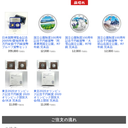
日本国際博覧会記念
国立公園制度100周年
国立公園制度100周年
国立公園制度100周年
2005年/愛地球博 壱
記念千円銀貨幣「阿
記念千円銀貨幣「大
記念千円銀貨幣「中
万円金貨/千円銀貨幣
寒摩周国立公園」R7
雪山国立公園」R7年
部山岳国立公園」R7
プルーフ貨幣セット
年銘 完未品
銘 完未品
年銘 完未品
355,000
12,000
12,000
12,000
円(税別)
円(税別)
円(税別)
円(税別)
東京2020オリンピッ
東京2020オリンピッ
ク記念千円銀貨 2020
ク記念千円銀貨 2020
オリンピック競技大
オリンピック競技大
会/水泳 完未品
会/陸上競技 完未品
11,000
11,000
円(税別)
円(税別)
ご注文の流れ