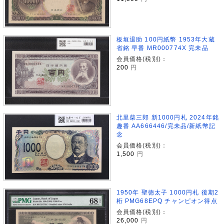
板垣退助 100円紙幣 1953年大蔵
省銘 早番 MR000774X 完未品
会員価格(税別)：
200
円
北里柴三郎 新1000円札 2024年銘
趣番 AA666446/完未品/新紙幣記
念
会員価格(税別)：
1,500
円
1950年 聖徳太子 1000円札 後期2
桁 PMG68EPQ チャンピオン得点
会員価格(税別)：
26,000
円