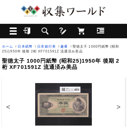
ホーム
日本紙幣
日本銀行券
趣番
聖徳太子 1000円紙幣 (昭和
25)1950年 後期 2桁 XF701591Z 流通済み美品
聖徳太子 1000円紙幣 (昭和25)1950年 後期 2
桁 XF701591Z 流通済み美品
<
>