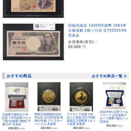
旧福沢諭吉 10000円紙幣 1984年
大蔵省銘 2桁ゾロ目 QY555555N
完未品
会員価格(税別)：
50,000
円
おすすめ商品
おすすめ商品一覧
2002FIFA 日韓ワール
昭和天皇様御在位60
ブリタニア金貨 100
天皇陛下御在位十年
ドカップ 記念金銀プ
年記念 10万円金貨 昭
ポンド金貨 2017年銘
記念 1万円金貨プルー
ルーフ貨幣 2枚セット
和62年銘 ブリスター
英国王立造幣局 1オン
フ貨+白銅貨 2枚組 平
完未品
パック入 未使用
ス金貨 未使用
成11年 完未品
355,000
円(税別)
430,000
660,000
458,000
円(税別)
円(税別)
円(税別)