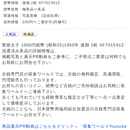
貨幣情報 : 後期 2桁 XF701591Z
貨幣状態 : 極美品〜美品
関連情報 : 写真実物 (店頭在庫)
送料情報 : 200円〜ご選択可(同梱可)
人気品
特価品
聖徳太子 1000円紙幣 (昭和25)1950年 後期 2桁 XF701591Z
流通済み美品の詳細情報は、
掲載写真と展示PR動画をご参考に、ご不明点ご要望は何時でも
お気軽にお問合せ下さい。
古銭専門店の収集ワールドでは、古銭の無料鑑定、高価買取、
代理販売も行っております。
お持ちの古いコイン、紙幣など古銭のご売却相談はお気軽に収
集ワールドへご連絡下さい。
古くても汚れていても経験豊富な鑑定士が丁寧に一点一点査定
して価格提示しております。
古銭のことなら、日本貨幣商協同組合加盟店の古銭専門店収集
ワールドへお任せ下さい。
商品展示PR動画はこちらをクリック→「収集ワールドYoutube