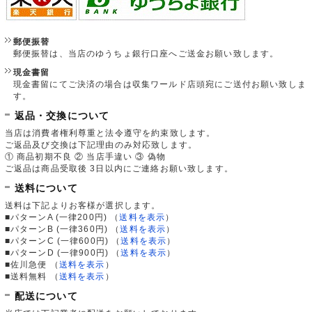
郵便振替
郵便振替は、当店のゆうちょ銀行口座へご送金お願い致します。
現金書留
現金書留にてご決済の場合は収集ワールド店頭宛にご送付お願い致しま
す。
返品・交換について
当店は消費者権利尊重と法令遵守を約束致します。
ご返品及び交換は下記理由のみ対応致します。
① 商品初期不良 ② 当店手違い ③ 偽物
ご返品は商品受取後 3日以内にご連絡お願い致します。
送料について
送料は下記よりお客様が選択します。
■パターンA (一律200円)
（
送料を表示
）
■パターンB (一律360円)
（
送料を表示
）
■パターンC (一律600円)
（
送料を表示
）
■パターンD (一律900円)
（
送料を表示
）
■佐川急便
（
送料を表示
）
■送料無料
（
送料を表示
）
配送について