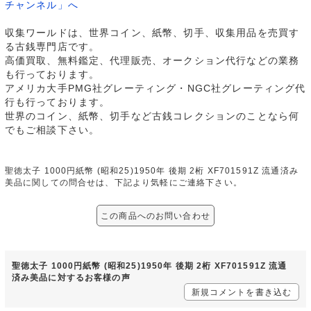
チャンネル」へ
収集ワールドは、世界コイン、紙幣、切手、収集用品を売買す
る古銭専門店です。
高価買取、無料鑑定、代理販売、オークション代行などの業務
も行っております。
アメリカ大手PMG社グレーティング・NGC社グレーティング代
行も行っております。
世界のコイン、紙幣、切手など古銭コレクションのことなら何
でもご相談下さい。
聖徳太子 1000円紙幣 (昭和25)1950年 後期 2桁 XF701591Z 流通済み
美品に関しての問合せは、下記より気軽にご連絡下さい。
この商品へのお問い合わせ
聖徳太子 1000円紙幣 (昭和25)1950年 後期 2桁 XF701591Z 流通
済み美品に対するお客様の声
新規コメントを書き込む