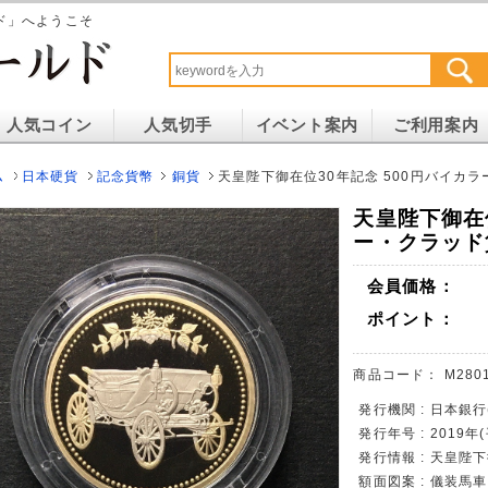
ド」へようこそ
人気コイン
人気切手
イベント案内
ご利用案内
ム
日本硬貨
記念貨幣
銅貨
天皇陛下御在位30年記念 500円バイカ
天皇陛下御在位
ー・クラッド
会員価格：
ポイント：
商品コード：
M280
発行機関 : 日本銀行
発行年号 : 2019年
発行情報 : 天皇陛
額面図案 : 儀装馬