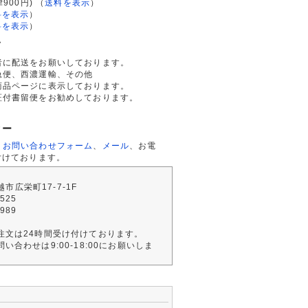
律900円)
（
送料を表示
）
料を表示
）
料を表示
）
て
者に配送をお願いしております。
急便、西濃運輸、その他
商品ページに表示しております。
証付書留便をお勧めしております。
ター
、
お問い合わせフォーム
、
メール
、お電
付けております。
川越市広栄町17-7-1F
2525
4989
注文は24時間受け付けております。
い合わせは9:00-18:00にお願いしま