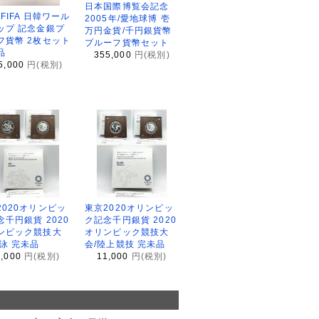
日本国際博覧会記念
2FIFA 日韓ワール
2005年/愛地球博 壱
ップ 記念金銀プ
万円金貨/千円銀貨幣
フ貨幣 2枚セット
プルーフ貨幣セット
品
355,000
円(税別)
5,000
円(税別)
2020オリンピッ
東京2020オリンピッ
念千円銀貨 2020
ク記念千円銀貨 2020
ンピック競技大
オリンピック競技大
水泳 完未品
会/陸上競技 完未品
1,000
円(税別)
11,000
円(税別)