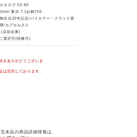
カタログ 03-80
5mm/ 量目 7.1g/銅750
下御在位30年記念/バイカラー・クラッド貨
使用/カプセル入り
 (店頭在庫)
〜ご選択可(同梱可)
頂きありがとうございま
品は完売しております。
り 完未品の商品詳細情報は、