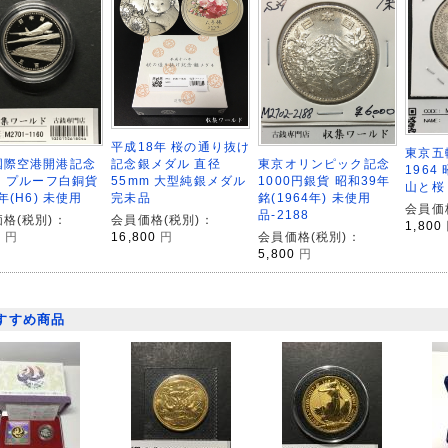
平成18年 桜の通り抜け
東京五
記念銀メダル 直径
国際空港開港記念
東京オリンピック記念
1964
55mm 大型純銀メダル
円 プルーフ白銅貨
1000円銀貨 昭和39年
山と桜 
完未品
4年(H6) 未使用
銘(1964年) 未使用
会員価
品-2188
会員価格(税別)：
格(税別)：
1,800
16,800
円
0
円
会員価格(税別)：
5,800
円
すすめ商品