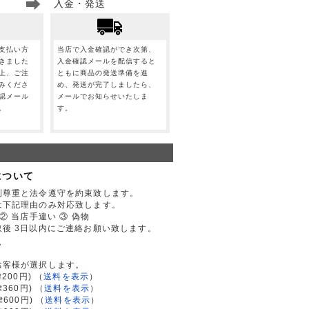
入金・発送
支払い方
当店で入金確認ができ次第、
きました
入金確認メールを配信すると
上、ご注
ともに商品の発送準備を進
みくださ
め、発送が完了しましたら、
認メール
メールでお知らせいたしま
。
す。
について
利尊重と法令遵守を約束致します。
は下記理由のみ対応致します。
② 当店手違い ③ 偽物
後 3日以内にご連絡お願い致します。
て
お客様が選択します。
200円)
（
送料を表示
）
律360円)
（
送料を表示
）
律600円)
（
送料を表示
）