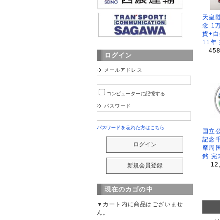
天皇
念 1
貨+白
11年
45
ログイン
メールアドレス
コンピューターに記憶する
パスワード
パスワードを忘れた方はこちら
国立公
記念
摩周
銘 完
12
現在のカゴの中
▼カート内に商品はございませ
ん。