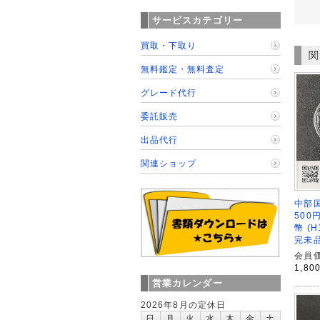
サービスカテゴリー
買取・下取り
関
無料鑑定・無料査定
グレード代行
委託販売
出品代行
関連ショップ
中部
500
幣 (
完未
会員価
1,80
営業カレンダー
2026年8月の定休日
日
月
火
水
木
金
土