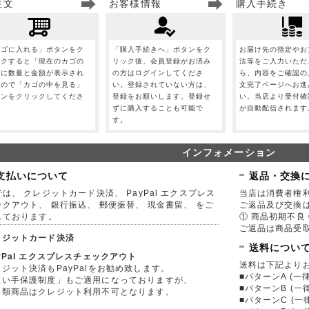
注文
お客様情報
購入手続き
カゴに入れる」ボタンをク
「購入手続きへ」ボタンをク
お届け先の指定やお
ックすると「現在のカゴの
リック後、会員登録がお済み
法等をご入力いただ
」に数量と金額が表示され
の方はログインしてくださ
ら、内容をご確認の
すので「カゴの中を見る」
い。登録されていない方は、
文完了ページへお進
タンをクリックしてくださ
登録をお願いします。登録せ
い。当店より受付確
。
ずに購入することも可能で
が自動配信されます
す。
インフォメーション
支払いについて
返品・交換
は、 クレジットカード決済、 PayPal エクスプレス
当店は消費者権
ックアウト、 銀行振込、 郵便振替、 現金書留、 をご
ご返品及び交換
しております。
① 商品初期不良 
ご返品は商品受取
レジットカード決済
送料につい
yPal エクスプレスチェックアウト
送料は下記より
ジット決済もPayPalをお勧め致します。
■パターンA (一律
買い手保護制度」もご適用になっておりますが、
■パターンB (一
券類商品はクレジット利用不可となります。
■パターンC (一