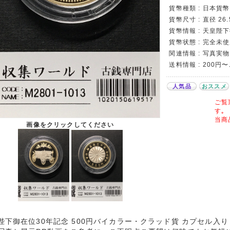
貨幣種類 : 日本貨幣
貨幣尺寸 : 直径 26.
貨幣情報 : 天皇陛
貨幣状態 : 完全未
関連情報 : 写真実物
送料情報 : 200円
人気品
おススメ
ご覧
す｡
当商
画像をクリックしてください
陛下御在位30年記念 500円バイカラー・クラッド貨 カプセル入