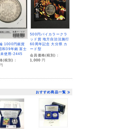
500円バイカラークラ
ッド貨 地方自治法施行
輪 1000円銀貨
60周年記念 大分県 カ
 昭和39年銘 富士
ード型
未使用-2445
会員価格(税別)：
格(税別)：
1,000
円
円
おすすめ商品一覧