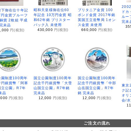
200
昭和天皇様御在位60
ブリタニア金貨 100
陛下御在位十年記
ドカ
年記念 10万円金貨 昭
ポンド金貨 2017年銘
万円金貨プルーフ
ルー
和62年銘 ブリスター
英国王立造幣局 1オン
銅貨 2枚組 平成
完未
パック入 未使用
ス金貨 未使用
 完未品
35
430,000
円(税別)
660,000
円(税別)
8,000
円(税別)
園制度100周年
国立公園制度100周年
国立公園制度100周年
千円銀貨幣「阿寒
記念千円銀貨幣「大雪
記念千円銀貨幣「中部
東京
国立公園」R7年
山国立公園」R7年銘
山岳国立公園」R7年
ク記
未品
完未品
銘 完未品
オリ
,000
円(税別)
12,000
円(税別)
12,000
円(税別)
会/
1
ご注文の流れ