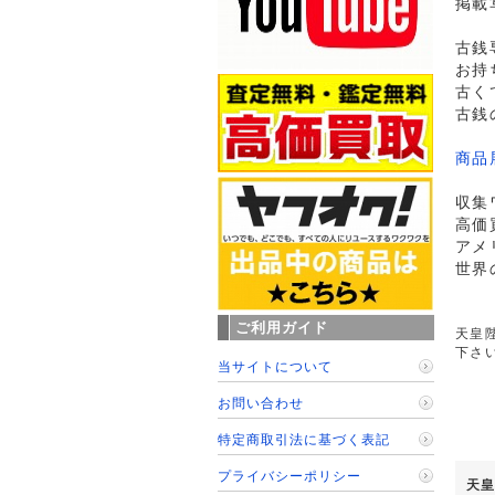
掲載
古銭
お持
古く
古銭
商品
収集
高価
アメ
世界
ご利用ガイド
天皇
下さ
当サイトについて
お問い合わせ
特定商取引法に基づく表記
プライバシーポリシー
天皇