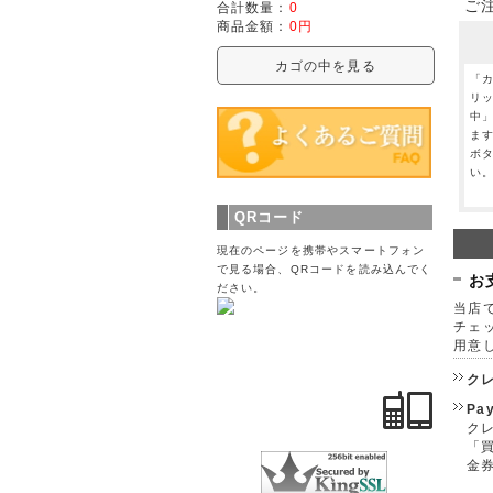
ご
合計数量：
0
商品金額：
0円
カゴの中を見る
「
リ
中
ま
ボ
い
QRコード
現在のページを携帯やスマートフォン
で見る場合、QRコードを読み込んでく
お
ださい。
当店で
チェ
用意
ク
Pa
クレ
「
金