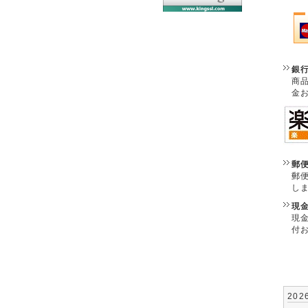
銀
商
金
郵
郵
し
現
現
付
202