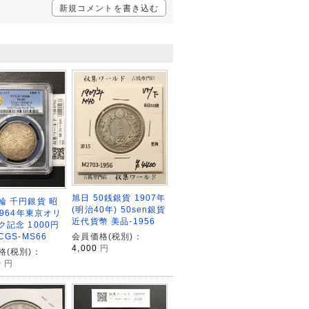
新規コメントを書き込む
旭日 50銭銀貨 1907年
輪 千円銀貨 昭
(明治40年) 50sen銀貨
1964年東京オリ
近代貨幣 美品-1956
ク記念 1000円
CGS-MS66
会員価格(税別)：
4,000
円
格(税別)：
0
円