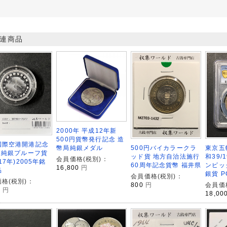
連商品
2000年 平成12年新
500円貨幣発行記念 造
国際空港開港記念
500円バイカラークラ
東京五
幣局純銀メダル
円純銀プルーフ貨
ッド貨 地方自治法施行
和39/
会員価格(税別)：
H17年)2005年銘
60周年記念貨幣 福井県
ンピッ
16,800
円
品
銀貨 P
会員価格(税別)：
格(税別)：
800
円
会員価
0
円
18,00