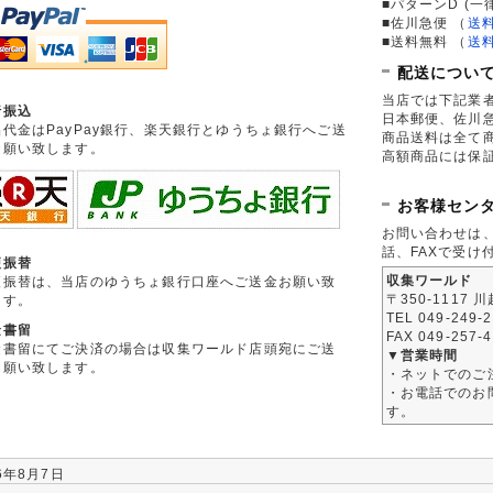
■パターンD (一
■佐川急便
（
送
■送料無料
（
送
配送につい
当店では下記業
行振込
日本郵便、佐川
品代金はPayPay銀行、楽天銀行とゆうちょ銀行へご送
商品送料は全て
お願い致します。
高額商品には保
お客様セン
お問い合わせは
話、FAXで受け
便振替
収集ワールド
便振替は、当店のゆうちょ銀行口座へご送金お願い致
〒350-1117 
ます。
TEL 049-249-
金書留
FAX 049-257-
金書留にてご決済の場合は収集ワールド店頭宛にご送
▼営業時間
お願い致します。
・ネットでのご
・お電話でのお問
す。
6年8月7日