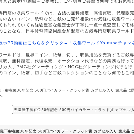
写真と展示PR動画をご参考に、ご不明点ご要望は何時でもお気軽
専門店の収集ワールドでは、古銭の無料鑑定、高価買取、代理販
ちの古いコイン、紙幣など古銭のご売却相談はお気軽に収集ワー
ても汚れていても経験豊富な鑑定士が丁寧に一点一点査定して価
のことなら、日本貨幣商協同組合加盟店の古銭専門店収集ワール
展示PR動画はこちらをクリック→「収集ワールドYoutubeチャン
ワールドは、世界コイン、紙幣、切手、収集用品を売買する古銭
買取、無料鑑定、代理販売、オークション代行などの業務も行っ
リカ大手PMG社グレーティング・NGC社グレーティング代行も行
のコイン、紙幣、切手など古銭コレクションのことなら何でもご
陛下御在位30年記念 500円バイカラー・クラッド貨 カプセル入り 完未品
い。
天皇陛下御在位30年記念 500円バイカラー・クラッド貨 カプセル
陛下御在位30年記念 500円バイカラー・クラッド貨 カプセル入り 完未品