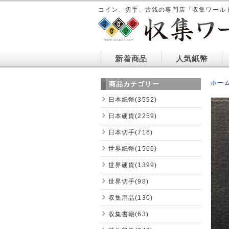
コイン、切手、古銭の専門店「収集ワール
新着商品
人気紙幣
ホー
商品カテゴリー
日本紙幣(3592)
日本硬貨(2259)
日本切手(716)
世界紙幣(1566)
世界硬貨(1399)
世界切手(98)
収集用品(130)
収集書籍(63)