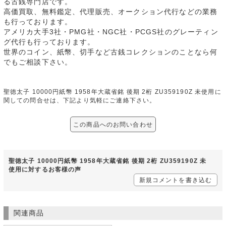
る古銭専門店です。
高価買取、無料鑑定、代理販売、オークション代行などの業務
も行っております。
アメリカ大手3社・PMG社・NGC社・PCGS社のグレーティン
グ代行も行っております。
世界のコイン、紙幣、切手など古銭コレクションのことなら何
でもご相談下さい。
聖徳太子 10000円紙幣 1958年大蔵省銘 後期 2桁 ZU359190Z 未使用に
関しての問合せは、下記より気軽にご連絡下さい。
この商品へのお問い合わせ
聖徳太子 10000円紙幣 1958年大蔵省銘 後期 2桁 ZU359190Z 未
使用に対するお客様の声
新規コメントを書き込む
関連商品