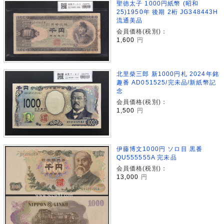
聖徳太子 1000円紙幣 (昭和
25)1950年 後期 2桁 JG348443H
流通美品
会員価格(税別)：
1,600
円
北里柴三郎 新1000円札 2024年銘
趣番 AD051525/完未品/新紙幣記
念
会員価格(税別)：
1,500
円
伊藤博文1000円 ソロ目 黒番
QU555555A 完未品
会員価格(税別)：
13,000
円