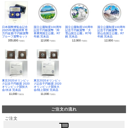
日本国際博覧会記念
国立公園制度100周年
国立公園制度100周年
国立公園制度100周年
2005年/愛地球博 壱
記念千円銀貨幣「阿
記念千円銀貨幣「大
記念千円銀貨幣「中
万円金貨/千円銀貨幣
寒摩周国立公園」R7
雪山国立公園」R7年
部山岳国立公園」R7
プルーフ貨幣セット
年銘 完未品
銘 完未品
年銘 完未品
355,000
12,000
12,000
12,000
円(税別)
円(税別)
円(税別)
円(税別)
東京2020オリンピッ
東京2020オリンピッ
ク記念千円銀貨 2020
ク記念千円銀貨 2020
オリンピック競技大
オリンピック競技大
会/水泳 完未品
会/陸上競技 完未品
11,000
11,000
円(税別)
円(税別)
ご注文の流れ
ご注文