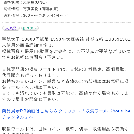
貨幣状態 : 未使用(UNC)
関連情報 : 写真実物 (店頭在庫)
送料情報 : 360円〜ご選択可(同梱可)
人気品
おススメ
聖徳太子 10000円紙幣 1958年大蔵省銘 後期 2桁 ZU359190Z
未使用の商品詳細情報は、
掲載写真と展示PR動画をご参考に、ご不明点ご要望などはいつ
でもお気軽にお問合せ下さい。
古銭専門店の収集ワールドでは、古銭の無料鑑定、高価買取、
代理販売も行っております。
お持ちの古いコイン、紙幣など古銭のご売却相談はお気軽に収
集ワールドへご相談下さい。
古くても汚れていても買取は可能で、高値が付く場合もありま
すので是非お問合せ下さい。
商品展示PR動画はこちらをクリック→「収集ワールドYoutube
チャンネル」へ
収集ワールドは、世界コイン、紙幣、切手、収集用品を売買す