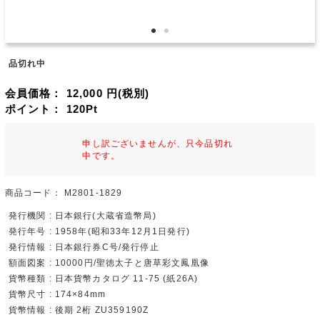
品切れ中
会員価格：
12,000
円(税別)
ポイント：
120
Pt
申し訳ございませんが、只今品切れ
中です。
商品コード：
M2801-1829
発行機関 : 日本銀行(大蔵省造幣局)
発行年号 : 1958年(昭和33年12月1日発行)
発行情報 : 日本銀行券C号/発行停止
額面図案 : 10000円/聖徳太子と唐草彩文鳳凰像
貨幣種類 : 日本貨幣カタログ 11-75 (紙26A)
貨幣尺寸 : 174×84mm
貨幣情報 : 後期 2桁 ZU359190Z