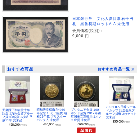
日本銀行券 文化人夏目漱石千円
札 黒番初期ロットA-A 未使用
会員価格(税別)：
9,000
円
おすすめ商品
おすすめ商品一覧
2002FIFA 日韓ワール
昭和天皇様御在位60
ブリタニア金貨 100
天皇陛下御在位十年
ドカップ 記念金銀プ
年記念 10万円金貨 昭
ポンド金貨 2017年銘
記念 1万円金貨プルー
ルーフ貨幣 2枚セット
和62年銘 ブリスター
英国王立造幣局 1オン
フ貨+白銅貨 2枚組 平
完未品
パック入 未使用
ス金貨 未使用
成11年 完未品
355,000
円(税別)
430,000
660,000
458,000
円(税別)
円(税別)
円(税別)