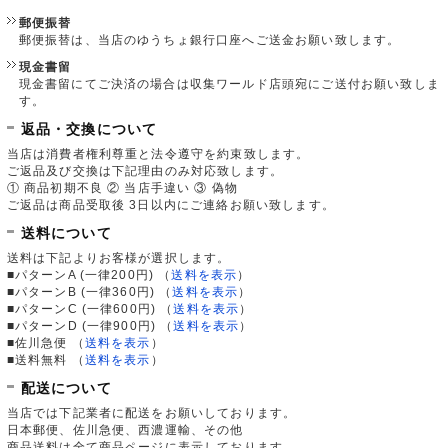
郵便振替
郵便振替は、当店のゆうちょ銀行口座へご送金お願い致します。
現金書留
現金書留にてご決済の場合は収集ワールド店頭宛にご送付お願い致しま
す。
返品・交換について
当店は消費者権利尊重と法令遵守を約束致します。
ご返品及び交換は下記理由のみ対応致します。
① 商品初期不良 ② 当店手違い ③ 偽物
ご返品は商品受取後 3日以内にご連絡お願い致します。
送料について
送料は下記よりお客様が選択します。
■パターンA (一律200円)
（
送料を表示
）
■パターンB (一律360円)
（
送料を表示
）
■パターンC (一律600円)
（
送料を表示
）
■パターンD (一律900円)
（
送料を表示
）
■佐川急便
（
送料を表示
）
■送料無料
（
送料を表示
）
配送について
当店では下記業者に配送をお願いしております。
日本郵便、佐川急便、西濃運輸、その他
商品送料は全て商品ページに表示しております。