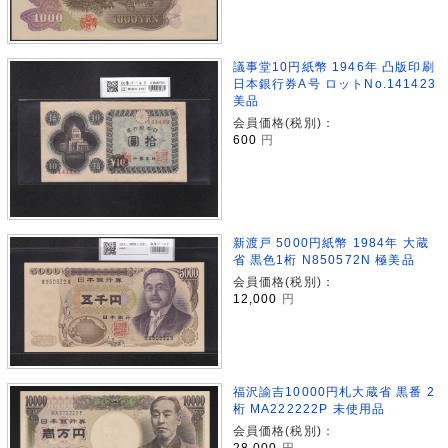
議事堂10円紙幣 1946年 凸版印刷
日本銀行券A号 ロットNo.141423
美品
会員価格(税別)：
600
円
新渡戸 5000円紙幣 1984年 大蔵
省 黒色1桁 N850572N 極美品
会員価格(税別)：
12,000
円
福沢諭吉10000円札大蔵省 黒番 2
桁 MA222222P 未使用品
会員価格(税別)：
28,000
円