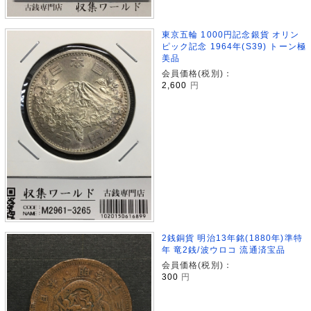
東京五輪 1000円記念銀貨 オリン
ピック記念 1964年(S39) トーン極
美品
会員価格(税別)：
2,600
円
2銭銅貨 明治13年銘(1880年)準特
年 竜2銭/波ウロコ 流通済宝品
会員価格(税別)：
300
円