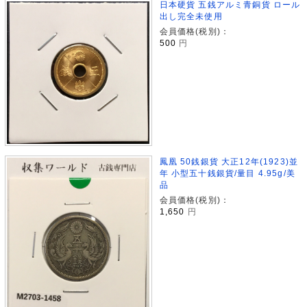
日本硬貨 五銭アルミ青銅貨 ロール
出し完全未使用
会員価格(税別)：
500
円
鳳凰 50銭銀貨 大正12年(1923)並
年 小型五十銭銀貨/量目 4.95g/美
品
会員価格(税別)：
1,650
円