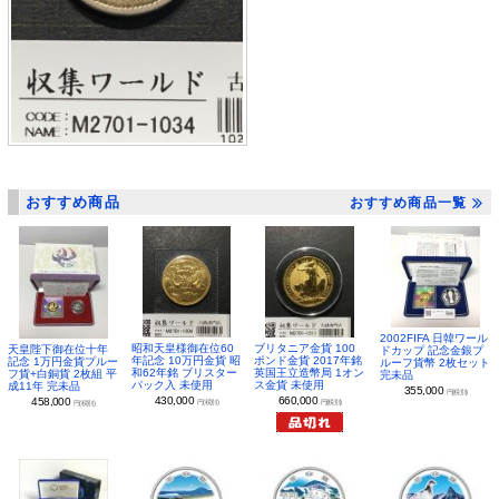
おすすめ商品
おすすめ商品一覧
2002FIFA 日韓ワール
昭和天皇様御在位60
ブリタニア金貨 100
天皇陛下御在位十年
ドカップ 記念金銀プ
年記念 10万円金貨 昭
ポンド金貨 2017年銘
記念 1万円金貨プルー
ルーフ貨幣 2枚セット
和62年銘 ブリスター
英国王立造幣局 1オン
フ貨+白銅貨 2枚組 平
完未品
パック入 未使用
ス金貨 未使用
成11年 完未品
355,000
円(税別)
430,000
660,000
458,000
円(税別)
円(税別)
円(税別)