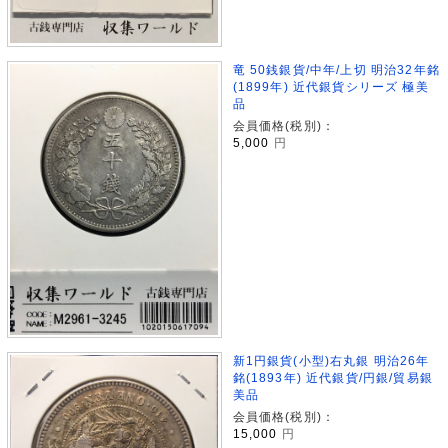
竜 50銭銀貨/中年/上切 明治32年銘
(1899年) 近代銀貨シリーズ 極美
品
会員価格(税別)：
5,000
円
新1円銀貨(小型)右丸銀 明治26年
銘(1893年) 近代銀貨/円銀/貿易銀
美品
会員価格(税別)：
15,000
円