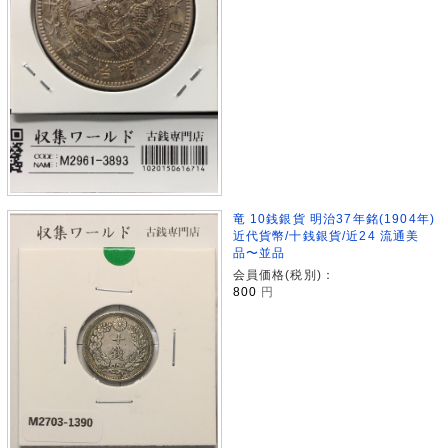
竜 10銭銀貨 明治37年銘(1904年)
近代貨幣/十銭銀貨/近24 流通美
品〜並品
会員価格(税別)：
800
円