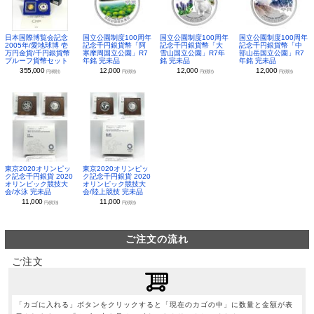
日本国際博覧会記念
国立公園制度100周年
国立公園制度100周年
国立公園制度100周年
2005年/愛地球博 壱
記念千円銀貨幣「阿
記念千円銀貨幣「大
記念千円銀貨幣「中
万円金貨/千円銀貨幣
寒摩周国立公園」R7
雪山国立公園」R7年
部山岳国立公園」R7
プルーフ貨幣セット
年銘 完未品
銘 完未品
年銘 完未品
355,000
12,000
12,000
12,000
円(税別)
円(税別)
円(税別)
円(税別)
東京2020オリンピッ
東京2020オリンピッ
ク記念千円銀貨 2020
ク記念千円銀貨 2020
オリンピック競技大
オリンピック競技大
会/水泳 完未品
会/陸上競技 完未品
11,000
11,000
円(税別)
円(税別)
ご注文の流れ
ご注文
「カゴに入れる」ボタンをクリックすると「現在のカゴの中」に数量と金額が表