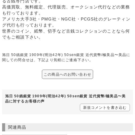
る古銭専門店です。
高価買取、無料鑑定、代理販売、オークション代行などの業務
も行っております。
アメリカ大手3社・PMG社・NGC社・PCGS社のグレーティン
グ代行も行っております。
世界のコイン、紙幣、切手など古銭コレクションのことなら何
でもご相談下さい。
旭日 50銭銀貨 1909年(明治42年) 50sen銀貨 近代貨幣/極美品〜美品に
関しての問合せは、下記より気軽にご連絡下さい。
この商品へのお問い合わせ
旭日 50銭銀貨 1909年(明治42年) 50sen銀貨 近代貨幣/極美品〜美
品に対するお客様の声
新規コメントを書き込む
関連商品