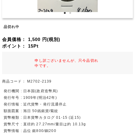
品切れ中
会員価格：
1,500
円(税別)
ポイント：
15
Pt
申し訳ございませんが、只今品切れ
中です。
商品コード：
M2702-2139
発行機関 : 日本国(政府造幣局)
発行年号 : 1909年(明治42年)
発行情報 : 近代貨幣・発行流通停止
額面図案 : 旭日 50銭銀貨/菊紋
貨幣種類 : 日本貨幣カタログ 01-15 (近15)
貨幣尺寸 : 直径約 27.27mm/量目は約 10.13g
貨幣情報 : 品位 銀800/銅200