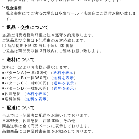
現金書留
現金書留にてご決済の場合は収集ワールド店頭宛にご送付お願い致しま
す。
返品・交換について
当店は消費者権利尊重と法令遵守を約束致します。
ご返品及び交換は下記理由のみ対応致します。
① 商品初期不良 ② 当店手違い ③ 偽物
ご返品は商品受取後 3日以内にご連絡お願い致します。
送料について
送料は下記よりお客様が選択します。
■パターンA (一律200円)
（
送料を表示
）
■パターンB (一律360円)
（
送料を表示
）
■パターンC (一律600円)
（
送料を表示
）
■パターンD (一律900円)
（
送料を表示
）
■佐川急便
（
送料を表示
）
■送料無料
（
送料を表示
）
配送について
当店では下記業者に配送をお願いしております。
日本郵便、佐川急便、西濃運輸、その他
商品送料は全て商品ページに表示しております。
高額商品には保証付書留便をお勧めしております。